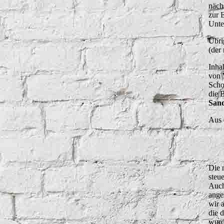
näch
zur 
Unte
Übri
(der
Inha
von
Scho
die 
San
Aus 
Die 
steu
Auch
ange
wir 
die 
wurd