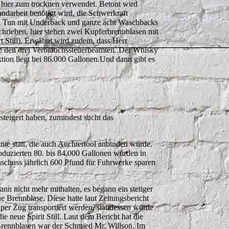
rd hier zum trocknen verwendet. Betont wird
ndarbeit benötigt wird, die Schwerkraft
ash Tun mit Underback und ganze acht Waschbacks
hrieben, hier stehen zwei Kupferbrennblasen mit
t Still). Erwähnt wird zudem, dass Herr
e den drei Verbrauchssteuerbeamten. Der Whisky
tion liegt bei 86.000 Gallonen.Und dann gibt es
steigert haben, zumindest sucht das
ie statt, die auch Auchtertool anbinden würde.
roduzierten 80. bis 84.000 Gallonen würden in
chuss jährlich 600 Pfund für Fuhrwerke sparen
nn nicht mehr mithalten, es begann ein stetiger
e Brennblase. Diese hatte laut Zeitungsbericht
per Zug transportiert werden, stattdessen wurde
e neue Spirit Still. Laut dem Bericht hat die
r Brennblasen war der Schmied Mr. Willson. Im