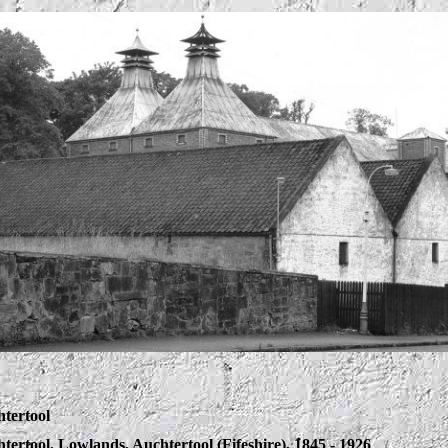
tertool
tertool, Lowlands, Auchtertool (Fifeshire), 1845 - 1926