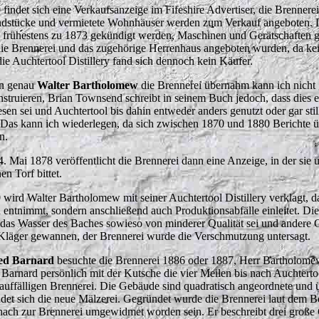
9
findet sich eine Verkaufsanzeige im Fifeshire Advertiser, die Brenne
dstücke und vermietete Wohnhäuser werden zum Verkauf angeboten. Die
 frühestens zu 1873 gekündigt werden, Maschinen und Gerätschaften ge
die Brennerei und das zugehörige Herrenhaus angeboten wurden, da kein
die Auchtertool Distillery fand sich dennoch kein Käufer.
n genau
Walter Bartholomew
die Brennerei übernahm kann ich nicht
nstruieren, Brian Townsend schreibt in seinem Buch jedoch, dass dies e
sen sei und Auchtertool bis dahin entweder anders genutzt oder gar stil
 Das kann ich wiederlegen, da sich zwischen 1870 und 1880 Berichte üb
n.
. Mai 1878 veröffentlicht die Brennerei dann eine Anzeige, in der sie 
en Torf bittet.
9
wird Walter Bartholomew mit seiner Auchtertool Distillery verklagt, 
 entnimmt, sondern anschließend auch Produktionsabfälle einleitet. Die
 das Wasser des Baches sowieso von minderer Qualität sei und andere 
Kläger gewannen, der Brennerei wurde die Verschmutzung untersagt.
red Barnard
besuchte die Brennerei 1886 oder 1887, Herr Bartholome
t Barnard persönlich mit der Kutsche die vier Meilen bis nach Auchterto
 auffälligen Brennerei. Die Gebäude sind quadratisch angeordnete und
ndet sich die neue Mälzerei. Gegründet wurde die Brennerei laut dem Ber
ach zur Brennerei umgewidmet worden sein. Er beschreibt drei große 