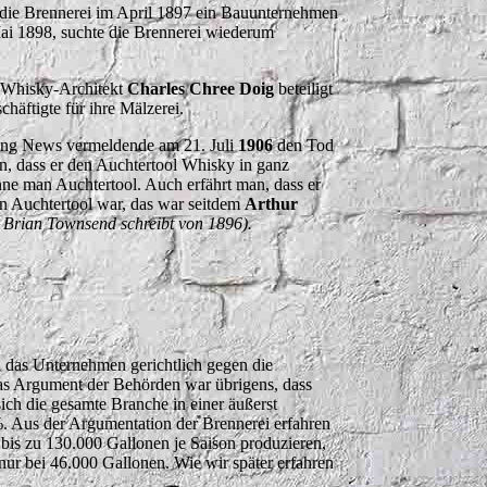
e die Brennerei im April 1897 ein Bauunternehmen
Mai 1898, suchte die Brennerei wiederum
 Whisky-Architekt
Charles Chree Doig
beteiligt
häftigte für ihre Mälzerei.
ning News vermeldende am 21. Juli
1906
den Tod
n, dass er den Auchtertool Whisky in ganz
nne man Auchtertool. Auch erfährt man, dass er
on Auchtertool war, das war seitdem
Arthur
, Brian Townsend schreibt von 1896).
h das Unternehmen gerichtlich gegen die
Das Argument der Behörden war übrigens, dass
ich die gesamte Branche in einer äußerst
. Aus der Argumentation der Brennerei erfahren
 bis zu 130.000 Gallonen je Saison produzieren,
nur bei 46.000 Gallonen. Wie wir später erfahren