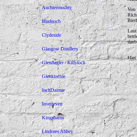
Auchtermuchty
Von 
Rich
Bier
Bladnoch
Laut
Clydeside
betr
star
Glasgow Distillery
Hier
Glenflagler / Killyloch
Glenkinchie
InchDairnie
Inverleven
Kingsbarns
Lindores Abbey