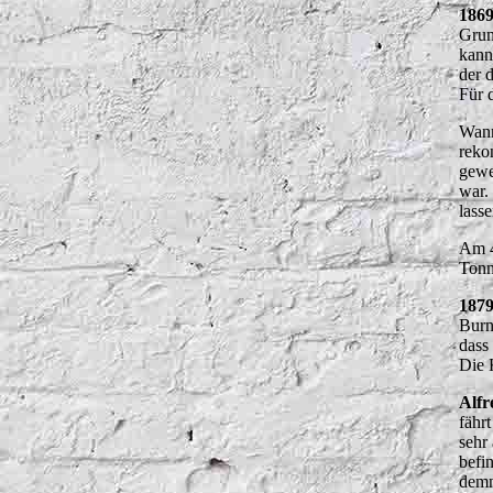
186
Grun
kann
der 
Für 
Wan
reko
gewe
war.
lasse
Am 4
Tonn
187
Burn
dass
Die 
Alf
fähr
sehr
befi
demn