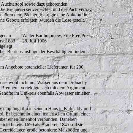
rei Auchtertool sowie dazugehörenden
 Brennerei sei verpachtet und der Pachtvertrag
hören dem Pächter. Es folgte eine Auktion, in
e Gebote erfolgten, wurden die Lose geteilt.
 genau
Walter Bartholomew, Fife Free Press,
rst 1883
28. Juli 1906
lgelegt
er Betriebsausflüge der Beschäftigten finden
um Angebote potenzieller Lieferanten für 200
da sie wohl nicht nur Wasser aus dem Dronachy
 Brennerei verteidigte sich mit dem Argument,
Gehöfte im Umkreis ebenfalls Abwässer einleiten.
w empfängt ihn in seinem Haus in Kirkcaldy und
ol. Er beschreibt einen malerischen Ort mit einer
 über einen Innenhof verbunden. Daneben
icht bereits 1650 als Brauerei, 1845 soll sie
Getreidelager, große betonierte Malzböden und