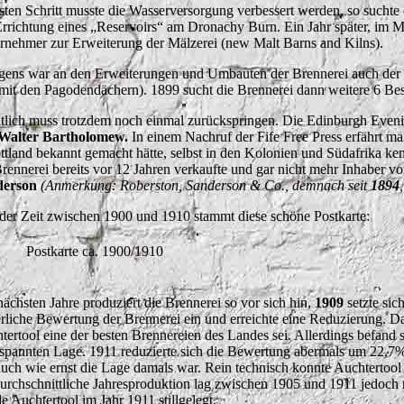
sten Schritt musste die Wasserversorgung verbessert werden, so sucht
Errichtung eines „Reservoirs“ am Dronachy Burn. Ein Jahr später, im 
rnehmer zur Erweiterung der Mälzerei (new Malt Barns and Kilns).
gens war an den Erweiterungen und Umbauten der Brennerei auch der
 mit den Pagodendächern). 1899 sucht die Brennerei dann weitere 6 Besc
ltlich muss trotzdem noch einmal zurückspringen. Die Edinburgh Eve
Walter Bartholomew.
In einem Nachruf der Fife Free Press erfährt ma
ttland bekannt gemacht hätte, selbst in den Kolonien und Südafrika ke
Brennerei bereits vor 12 Jahren verkaufte und gar nicht mehr Inhaber v
derson
(Anmerkung: Roberston, Sanderson & Co., demnach seit
1894
der Zeit zwischen 1900 und 1910 stammt diese schöne Postkarte:
Postkarte ca. 1900/1910
nächsten Jahre produziert die Brennerei so vor sich hin,
1909
setzte sic
erliche Bewertung der Brennerei ein und erreichte eine Reduzierung. 
tertool eine der besten Brennereien des Landes sei. Allerdings befand s
spannten Lage. 1911 reduzierte sich die Bewertung abermals um 22,7%
auch wie ernst die Lage damals war. Rein technisch konnte Auchtertool
durchschnittliche Jahresproduktion lag zwischen 1905 und 1911 jedoch 
e Auchtertool im Jahr 1911 stillgelegt.