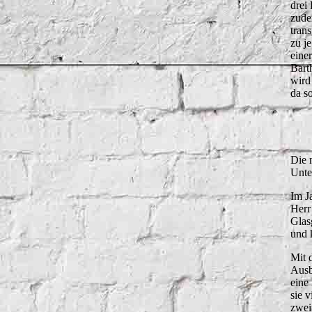
drei
zude
tran
zu j
eine
Bart
wird
da s
Die 
Unte
Im J
Herr
Glas
und 
Mit 
Ausb
eine
sie 
zwei