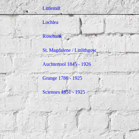
Littlemill
Lochlea
Rosebank
St. Magdalene / Linlithgow
Auchtertool 1845 - 1926
Grange 1786 - 1925
Auch
Sciennes 1851 - 1925