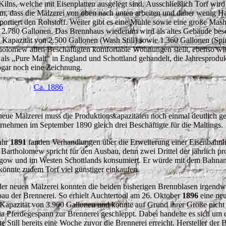
 Kilns, welche mit Eisenplatten ausgelegt sind. Ausschließlich Torf wi
m, dass die Mälzerei von oben nach unten arbeiten und daher wenig Ha
sportiert den Rohstoff. Weiter gibt es eine Mühle sowie eine große M
e 2.780 Gallonen. Das Brennhaus wiederum wird als altes Gebäude besc
r Kapazität von 2.500 Gallonen (Wash Still) sowie 1.360 Gallonen (Spir
holomew allen Beschäftigten komfortable Wohnungen stellt, ebenso wi
 als „Pure Malt“ in England und Schottland gehandelt, die Jahresproduk
ogar noch eine Zeichnung.
Ca. 1886
neue Mälzerei muss die Produktionskapazitäten noch einmal deutlich ge
rnehmen im September 1890 gleich drei Beschäftigte für die Maltings.
ahr
1891
fanden Verhandlungen über die Erweiterung einer Eisenbahnlin
 Bartholomew spricht für den Ausbau, denn zwei Drittel der jährlich p
gow und im Westen Schottlands konsumiert. Er würde mit dem Bahnans
könnte zudem Torf viel günstiger einkaufen.
der neuen Mälzerei konnten die beiden bisherigen Brennblasen irgendwa
au der Brennerei. So erhielt Auchtertool am 26. Oktober
1896
eine neu
 Kapazität von 3.900 Gallonen und konnte auf Grund ihrer Größe nicht 
via Pferdegespann zur Brennerei geschleppt. Dabei handelte es sich um di
te Still bereits eine Woche zuvor die Brennerei erreicht. Hersteller de