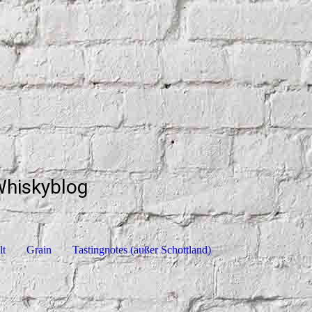
Whiskyblog
lt
Grain
Tastingnotes (außer Schottland)