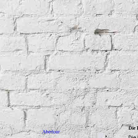
Die 
Aberlour
Die