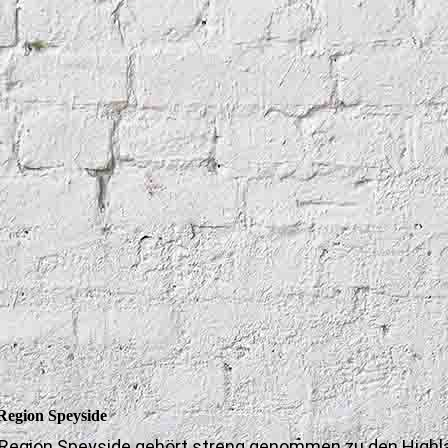
Region Speyside
 Region Speyside gehört streng genommen zu den Highla