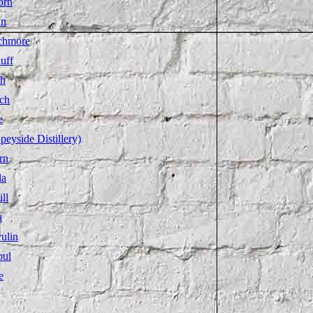
orn
an
chmore
uff
ch
ich
e
peyside Distillery)
rn
la
ll
u
ulin
oul
e