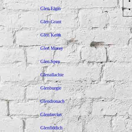
Glen Elgin
Glen Grant
Glen Keith
Glen Moray
Glen Spey
Glenallachie
Glenburgie
Glendronach
Glenfarclas
Glenfiddich