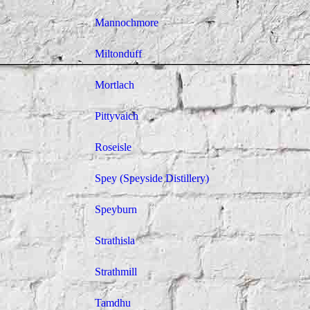
Mannochmore
Miltonduff
Mortlach
Pittyvaich
Roseisle
Spey (Speyside Distillery)
Speyburn
Strathisla
Strathmill
Tamdhu