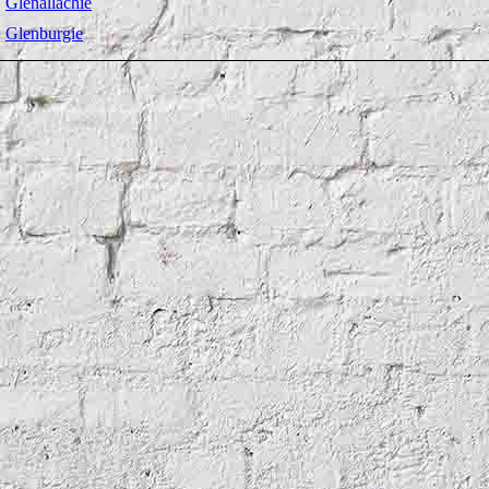
Glenallachie
Glenburgie