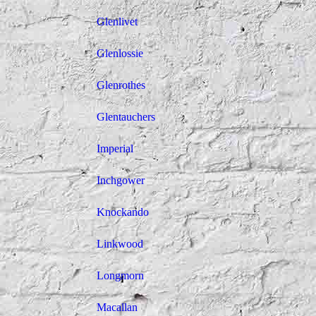
Glenlivet
Glenlossie
Glenrothes
Glentauchers
Imperial
Inchgower
Knockando
Linkwood
Longmorn
Macallan