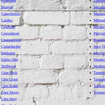
Benrinnes
Longm
Braeval
Macall
Caperdonich
Manno
Cardhu
Miltond
Coleburn
Mortla
Convalmore
Pittyva
Cragganmore
Roseisl
Craigellachie
Spey (S
Dailuaine
Speybu
Dallas Dhu
Strathis
Dufftown
Strathmi
Glen Elgin
Tamdh
Glen Grant
Tamnav
Glen Keith
Tomint
Glen Moray
Tormor
Glen Spey