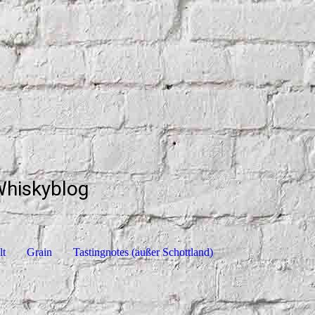
Whiskyblog
lt
Grain
Tastingnotes (außer Schottland)