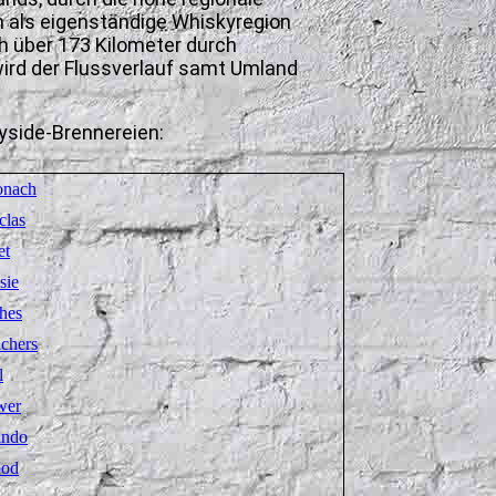
h als eigenständige Whiskyregion
ch über 173 Kilometer durch
wird der Flussverlauf samt Umland
eyside-Brennereien:
onach
clas
et
sie
hes
chers
l
wer
ando
ood