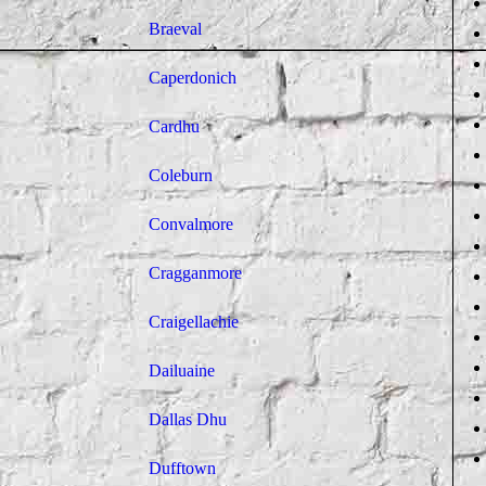
Braeval
Caperdonich
Cardhu
Coleburn
Convalmore
Cragganmore
Craigellachie
Dailuaine
Dallas Dhu
Dufftown