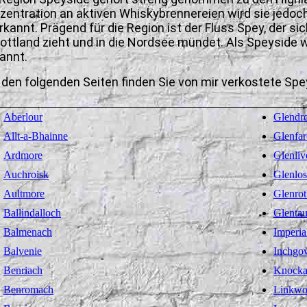
zentration an aktiven Whiskybrennereien wird sie jedoc
rkannt. Prägend für die Region ist der Fluss Spey, der si
ottland zieht und in die Nordsee mündet. Als Speyside 
annt.
 den folgenden Seiten finden Sie von mir verkostete Sp
Aberlour
Glendr
Allt-a-Bhainne
Glenfar
Ardmore
Glenliv
Auchroisk
Glenlos
Aultmore
Glenrot
Ballindalloch
Glentau
Balmenach
Imperia
Balvenie
Inchgo
Benriach
Knock
Benromach
Linkw