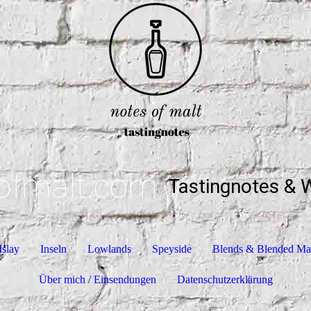
ofmalt.com
Tastingnotes & 
Islay
Inseln
Lowlands
Speyside
Blends & Blended Ma
Über mich / Einsendungen
Datenschutzerklärung