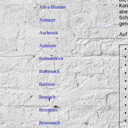
Kon
Allt-a-Bhainne
ane
Sch
Ardmore
gen
Auchroisk
Auf
Aultmore
Ballindalloch
Balmenach
Balvenie
Benriach
Benrinnes
Benromach