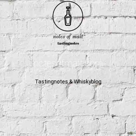
notesofmalt.com
Tastingnotes & Whiskyblog