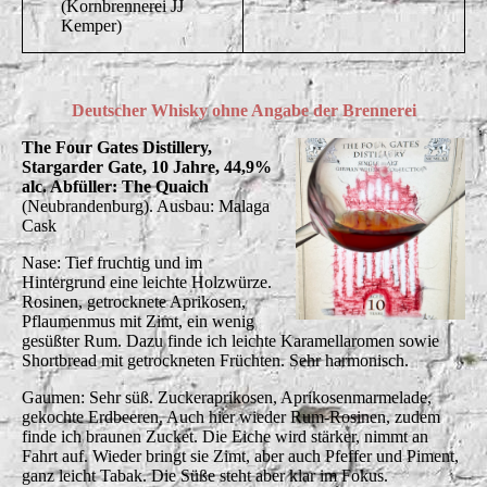
(Kornbrennerei JJ
Kemper)
Deutscher Whisky ohne Angabe der Brennerei
The Four Gates Distillery,
Stargarder Gate, 10 Jahre, 44,9%
alc. Abfüller: The Quaich
(Neubrandenburg). Ausbau: Malaga
Cask
Nase: Tief fruchtig und im
Hintergrund eine leichte Holzwürze.
Rosinen, getrocknete Aprikosen,
Pflaumenmus mit Zimt, ein wenig
gesüßter Rum. Dazu finde ich leichte Karamellaromen sowie
Shortbread mit getrockneten Früchten. Sehr harmonisch.
Gaumen: Sehr süß. Zuckeraprikosen, Aprikosenmarmelade,
gekochte Erdbeeren. Auch hier wieder Rum-Rosinen, zudem
finde ich braunen Zucket. Die Eiche wird stärker, nimmt an
Fahrt auf. Wieder bringt sie Zimt, aber auch Pfeffer und Piment,
ganz leicht Tabak. Die Süße steht aber klar im Fokus.