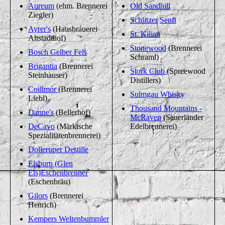
Aureum
(ehm. Brennerei
Old Sandhill
Ziegler)
Schlitzer
Senft
Ayrer's
(Hausbrauerei
St. Kilian
Altstadthof)
Stonewood
(Brennerei
Bosch Gelber Fels
Schraml)
Brigantia
(Brennerei
Stork Club
(Spreewood
Steinhauser)
Distillers)
Coillmór
(Brennerei
Sulmgau Whisky
Liebl)
Thousand Mountains -
Danne's
(Bellerhof)
McRaven
(Sauerländer
DeCavo
(Märkische
Edelbrennerei)
Spezialitätenbrennerei)
Dolleruper Destille
Elsburn (Glen
Els)
Eschenbrenner
(Eschenbräu)
Gilors
(Brennerei
Henrich)
Kempers Weltenbummler