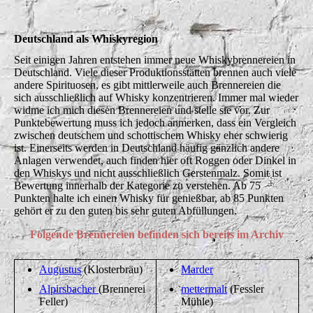
Deutschland als Whiskyregion
Seit einigen Jahren entstehen immer neue Whiskybrennereien in
Deutschland. Viele dieser Produktionsstätten brennen auch viele
andere Spirituosen, es gibt mittlerweile auch Brennereien die
sich ausschließlich auf Whisky konzentrieren. Immer mal wieder
widme ich mich diesen Brennereien und stelle sie vor. Zur
Punktebewertung muss ich jedoch anmerken, dass ein Vergleich
zwischen deutschem und schottischem Whisky eher schwierig
ist. Einerseits werden in Deutschland häufig gänzlich andere
Anlagen verwendet, auch finden hier oft Roggen oder Dinkel in
den Whiskys und nicht ausschließlich Gerstenmalz. Somit ist
Bewertung innerhalb der Kategorie zu verstehen. Ab 75
Punkten halte ich einen Whisky für genießbar, ab 85 Punkten
gehört er zu den guten bis sehr guten Abfüllungen.
Folgende Brennereien befinden sich bereits im Archiv
Augustus
(Klosterbräu)
Marder
Alpirsbacher
(Brennerei
mettermalt
(Fessler
Feller)
Mühle)