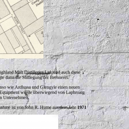
hland Malt Distilleries Ltd. und auch diese
e dann die Stilllegung der Brennerei.
enso wie Ardlussa und Glengyle einen neuen
as Equipment wurde überwiegend von Laphroaig
en Unternehmen.
ufnahme ist von John R. Hume aus dem Jahr
1971