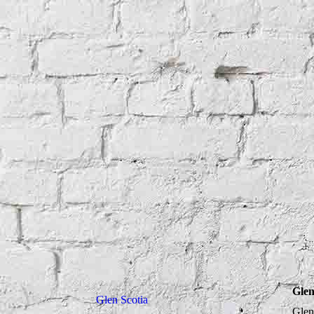
Glen
Glen Scotia
Glen