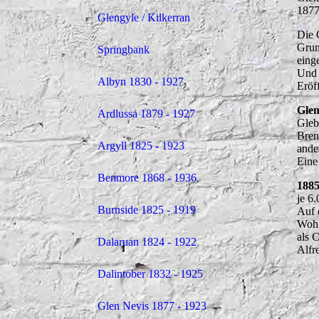
1877
Glengyle / Kilkerran
Die 
Grun
Springbank
eing
Und 
Albyn 1830 - 1927
Eröf
Glen
Ardlussa 1879 - 1927
Gleb
Bren
Argyll 1825 - 1923
ande
Eine
Benmore 1868 - 1936
188
je 6
Burnside 1825 - 1919
Auf 
Wohn
als 
Dalaruan 1824 - 1922
Alfr
Dalintober 1832 - 1925
Glen Nevis 1877 - 1923