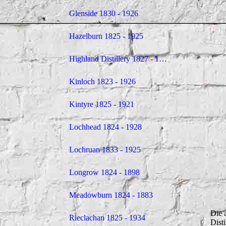
Glenside 1830 - 1926
Hazelburn 1825 - 1925
Highland Distillery 1827 - 1852
Kinloch 1823 - 1926
Kintyre 1825 - 1921
Lochhead 1824 - 1928
Lochruan 1833 - 1925
Longrow 1824 - 1898
Meadowburn 1824 - 1883
Die 
Rieclachan 1825 - 1934
Dist