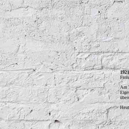
192
Firm
Am 7
Eige
über
Heut