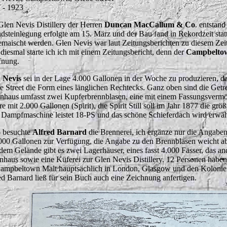
 - 1923
Glen Nevis Distillery der Herren
Duncan MacCallum & Co
. entstan
dsteinlegung erfolgte am 15. März und der Bau fand in Rekordzeit stat
emaischt werden. Glen Nevis war laut Zeitungsberichten zu diesem Zei
diesmal starte ich ich mit einem Zeitungsbericht, denn der
Campbelto
fnung.
 Nevis
sei in der Lage 4.000 Gallonen in der Woche zu produzieren, d
e Street die Form eines länglichen Rechtecks. Ganz oben sind die Getr
nhaus umfasst zwei Kupferbrennblasen, eine mit einem Fassungsverm
re mit 2.000 Gallonen (Spirit), die Spirit Still soll im Jahr 1877 die gr
 Dampfmaschine leistet 18-PS und das schöne Schieferdach wird erwäh
5
besuchte
Alfred Barnard
die Brennerei, ich ergänze nur die Angabe
.000 Gallonen zur Verfügung, die Angabe zu den Brennblasen weicht ab
dem Gelände gibt es zwei Lagerhäuser, eines fasst 4.000 Fässer, das a
haus sowie eine Küferei zur Glen Nevis Distillery. 12 Personen haben
Campbeltown Malt hauptsächlich in London, Glasgow und den Kolonien
ed Barnard ließ für sein Buch auch eine Zeichnung anfertigen.