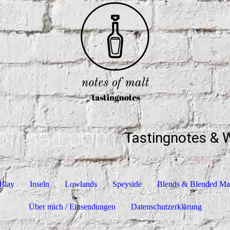
ofmalt.com
Tastingnotes & 
Islay
Inseln
Lowlands
Speyside
Blends & Blended Ma
Über mich / Einsendungen
Datenschutzerklärung