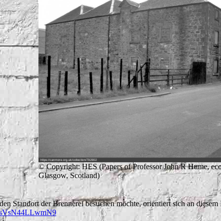
© Copyright: HES (Papers of Professor John R Hume, econ
Glasgow, Scotland)
den Standort der Brennerei besuchen möchte, orientiert sich an diesem
ijsVsN44LLwmN9