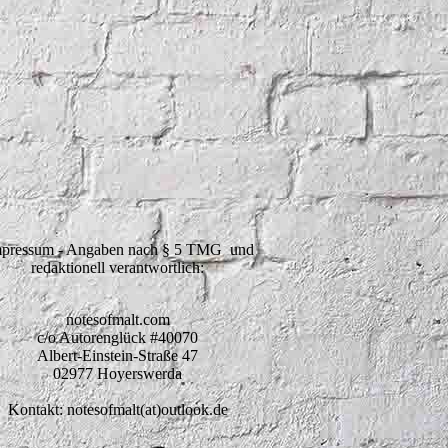
pressum - Angaben nach § 5 TMG und
redaktionell verantwortlich:
notesofmalt.com
c/o Autorenglück #40070
Albert-Einstein-Straße 47
02977 Hoyerswerda
Kontakt: notesofmalt(at)outlook.de