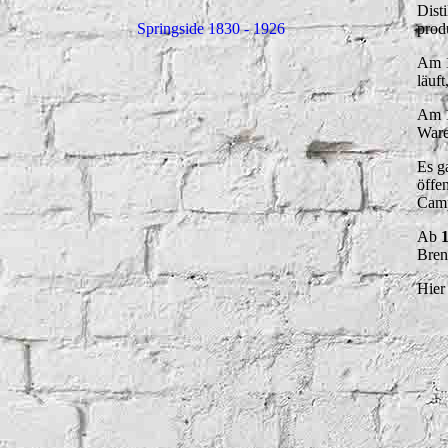
Dist
prod
Springside 1830 - 1926
Am 
läuf
Am 1
Ware
Es g
öffe
Camp
Ab
Bren
Hier