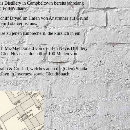
s Distillery in Campbeltown bereits jahrelang
n Fort William.
schiff Dryad im Hafen von Anstruther auf Grund
nem Totalverlust aus.
e zu jenen Einbrechern, die kürzlich in ein
ch Mr. MacDonald von der Ben Nevis Distillery
 Glen Nevis sei doch über 100 Meilen von
ith & Co. Ltd, welches auch die (Glen) Scotia
lbyn in Inverness sowie Glendronach.