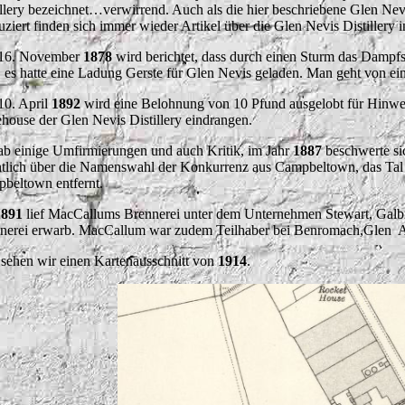
illery bezeichnet…verwirrend. Auch als die hier beschriebene Glen Nevi
uziert finden sich immer wieder Artikel über die Glen Nevis Distillery i
16. November
1878
wird berichtet, dass durch einen Sturm das Dampf
t, es hatte eine Ladung Gerste für Glen Nevis geladen. Man geht von ei
0. April
1892
wird eine Belohnung von 10 Pfund ausgelobt für Hinweis
house der Glen Nevis Distillery eindrangen.
ab einige Umfirmierungen und auch Kritik, im Jahr
1887
beschwerte si
ntlich über die Namenswahl der Konkurrenz aus Campbeltown, das Tal
beltown entfernt.
1891
lief MacCallums Brennerei unter dem Unternehmen Stewart, Galbra
nerei erwarb. MacCallum war zudem Teilhaber bei Benromach,Glen A
 sehen wir einen Kartenausschnitt von
1914
.