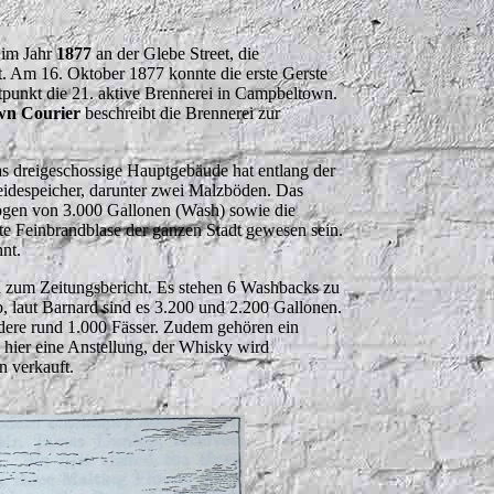
d im Jahr
1877
an der Glebe Street, die
t. Am 16. Oktober 1877 konnte die erste Gerste
tpunkt die 21. aktive Brennerei in Campbeltown
.
wn Courier
beschreibt die Brennerei zur
as dreigeschossige Hauptgebäude hat entlang der
eidespeicher, darunter zwei Malzböden. Das
ögen von 3.000 Gallonen (Wash) sowie die
ößte Feinbrandblase der ganzen Stadt gewesen sein.
nt.
n zum Zeitungsbericht. Es stehen 6 Washbacks zu
, laut Barnard sind es 3.200 und 2.200 Gallonen.
ndere rund 1.000 Fässer. Zudem gehören ein
 hier eine Anstellung, der Whisky wird
 verkauft.