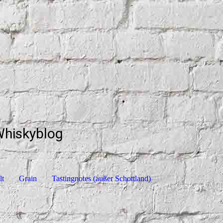
Whiskyblog
lt
Grain
Tastingnotes (außer Schottland)