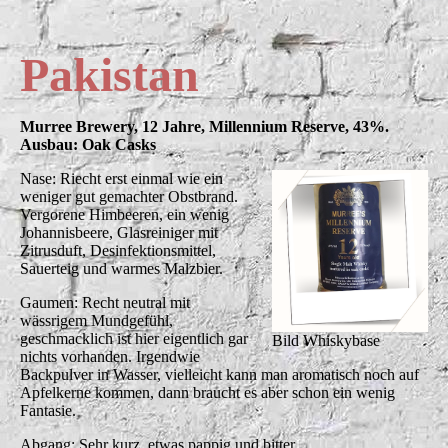
Pakistan
Murree Brewery, 12 Jahre, Millennium Reserve, 43%.
Ausbau: Oak Casks
Nase: Riecht erst einmal wie ein
weniger gut gemachter Obstbrand.
Vergorene Himbeeren, ein wenig
Johannisbeere, Glasreiniger mit
Zitrusduft, Desinfektionsmittel,
Sauerteig und warmes Malzbier.
Gaumen: Recht neutral mit
wässrigem Mundgefühl,
geschmacklich ist hier eigentlich gar
Bild Whiskybase
nichts vorhanden. Irgendwie
Backpulver in Wasser, vielleicht kann man aromatisch noch auf
Apfelkerne kommen, dann braucht es aber schon ein wenig
Fantasie.
Abgang: Sehr kurz, etwas pappig und bitter.