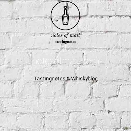
notesofmalt.com
Tastingnotes & Whiskyblog