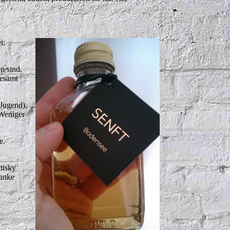
i:
n sind.
gesamt
 Jugend),
 Weniger
e.
hisky
danke