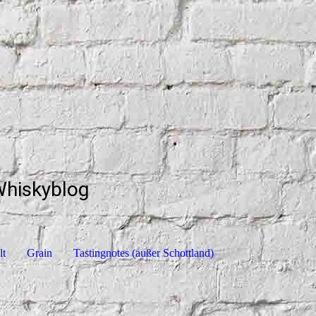
Whiskyblog
lt
Grain
Tastingnotes (außer Schottland)