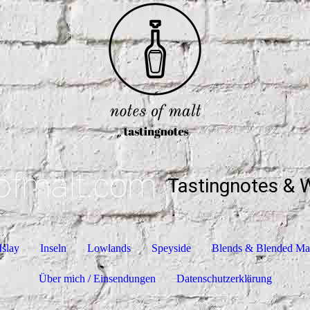
ofmalt.com
Tastingnotes & 
Islay
Inseln
Lowlands
Speyside
Blends & Blended Ma
Über mich / Einsendungen
Datenschutzerklärung