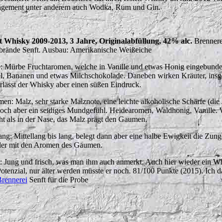
gement unter anderem auch Wodka, Rum und Gin.
t Whisky 2009-2013, 3 Jahre, Originalabfüllung, 42% alc.
Brennere
brände Senft. Ausbau: Amerikanische Weißeiche
: Mürbe Fruchtaromen, welche in Vanille und etwas Honig eingebunde
l, Bananen und etwas Milchschokolade. Daneben wirken Kräuter, ins
erlässt der Whisky aber einen süßen Eindruck.
en: Malz, sehr starke Malznote, eine leichte alkoholische Schärfe (die
och aber ein seidiges Mundgefühl. Heidearomen, Waldhonig, Vanille.
ht als in der Nase, das Malz prägt den Gaumen.
ng: Mittellang bis lang, belegt dann aber eine halbe Ewigkeit die Zung
er mit den Aromen des Gaumen.
t: Jung und frisch, was man ihm auch anmerkt. Auch hier wieder ein W
Potenzial, nur älter werden müsste er noch. 81/100 Punkte (2015). Ich 
rennerei
Senft für die Probe