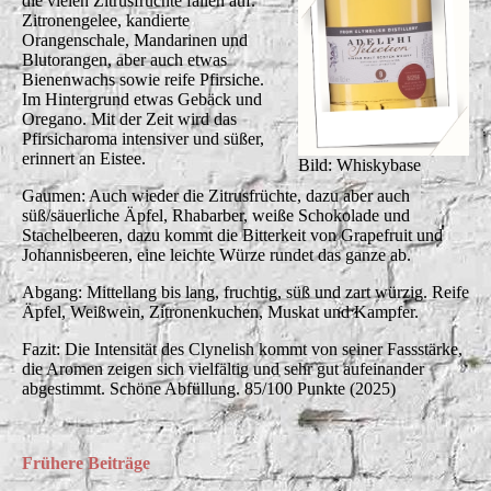
die vielen Zitrusfrüchte fallen auf.
Zitronengelee, kandierte
Orangenschale, Mandarinen und
Blutorangen, aber auch etwas
Bienenwachs sowie reife Pfirsiche.
Im Hintergrund etwas Gebäck und
Oregano. Mit der Zeit wird das
Pfirsicharoma intensiver und süßer,
erinnert an Eistee.
Bild: Whiskybase
Gaumen: Auch wieder die Zitrusfrüchte, dazu aber auch
süß/säuerliche Äpfel, Rhabarber, weiße Schokolade und
Stachelbeeren, dazu kommt die Bitterkeit von Grapefruit und
Johannisbeeren, eine leichte Würze rundet das ganze ab.
Abgang: Mittellang bis lang, fruchtig, süß und zart würzig. Reife
Äpfel, Weißwein, Zitronenkuchen, Muskat und Kampfer.
Fazit: Die Intensität des Clynelish kommt von seiner Fassstärke,
die Aromen zeigen sich vielfältig und sehr gut aufeinander
abgestimmt. Schöne Abfüllung. 85/100 Punkte (2025)
Frühere
Beiträge