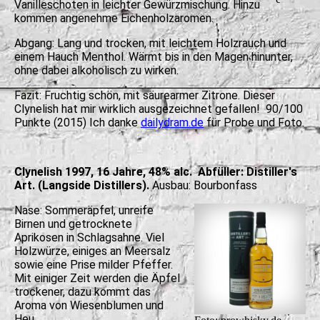
Vanilleschoten in leichter Gewürzmischung. Hinzu
kommen angenehme Eichenholzaromen.
Abgang: Lang und trocken, mit leichtem Holzrauch und
einem Hauch Menthol. Wärmt bis in den Magen hinunter,
ohne dabei alkoholisch zu wirken.
Fazit: Fruchtig schön, mit säurearmer Zitrone. Dieser
Clynelish hat mir wirklich ausgezeichnet gefallen! 90/100
Punkte (2015) Ich danke
dailydram.de
für Probe und Foto.
Clynelish 1997, 16 Jahre, 48% alc. Abfüller: Distiller's
Art. (Langside Distillers).
Ausbau: Bourbonfass
Nase: Sommeräpfel, unreife
Birnen und getrocknete
Aprikosen in Schlagsahne. Viel
Holzwürze, einiges an Meersalz
sowie eine Prise milder Pfeffer.
Mit einiger Zeit werden die Äpfel
trockener, dazu kommt das
Aroma von Wiesenblumen und
Heu.