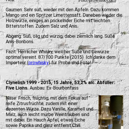
Foto: prowhisky.de
Gaumen: Sehr süß, wieder mit den Äpfeln. Dazu kommen
Mango und ein Spritzer Limettensaft. Daneben wieder die
Holzwürze, einiges an prickelnder Eiche mit leichten
Bitterstoffen. Zudem Salz und Anis.
Abgang: Süß, ölig und würzig, dabei ziemlich lang. Süße
Anis-Bonbons.
Fazit: Herrlicher Whisky, welcher Süße und Gewürze
optimal vereint. 87/100 Punkte (2015) Ich danke dem
Importeur (
prowhisky
) für Probe und Foto!
Clynelish 1999 - 2015, 15 Jahre, 53,2% alc. Abfüller:
Five Lions.
Ausbau: Ex-Bourbonfass
Nase: Frisch, fruchtig, mit dem Fokus auf
reife Zitrusfrüchte, zudem mit einer
dezenten Würze. Dazu Vanille, Karamell und
Malz, auch leicht mürbe Weintrauben sind
mit dabei. Ein Hauch Apfel, etwas Eiche
sowie Paprika und ganz entfernt Chili.