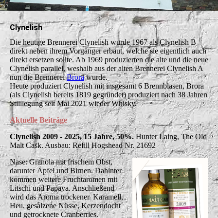
Clynelish
Die heutige Brennerei Clynelish wurde 1967 als Clynelish B
direkt neben ihrem Vorgänger erbaut, welche sie eigentlich auch
direkt ersetzen sollte. Ab 1969 produzierten die alte und die neue
Clynelish parallel, weshalb aus der alten Brennerei Clynelish A
nun die Brennerei
Brora
wurde.
Heute produziert Clynelish mit insgesamt 6 Brennblasen, Brora
(als Clynelish bereits 1819 gegründet) produziert nach 38 Jahren
Stilllegung seit Mai 2021 wieder Whisky.
Aktuelle Beiträge
Clynelish 2009 - 2025, 15 Jahre, 50%.
Hunter Laing, The Old
Malt Cask. Ausbau: Refill Hogshead Nr. 21692
Nase: Granola mit frischem Obst,
darunter Äpfel und Birnen. Dahinter
kommen weitere Fruchtaromen mit
Litschi und Papaya. Anschließend
wird das Aroma trockener. Karamell,
Heu, gesalzene Nüsse, Kerzendocht
und getrocknete Cranberries.