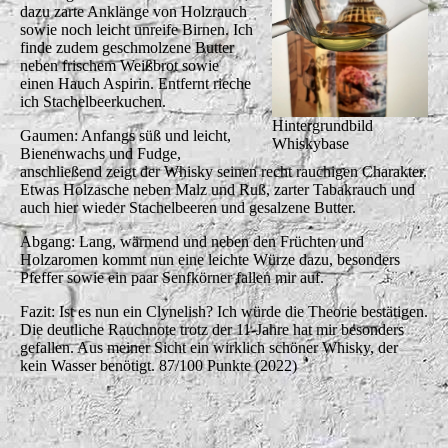
dazu zarte Anklänge von Holzrauch
sowie noch leicht unreife Birnen. Ich
finde zudem geschmolzene Butter
neben frischem Weißbrot sowie
einen Hauch Aspirin. Entfernt rieche
ich Stachelbeerkuchen.
Hintergrundbild
Gaumen: Anfangs süß und leicht,
Whiskybase
Bienenwachs und Fudge,
anschließend zeigt der Whisky seinen recht rauchigen Charakter.
Etwas Holzasche neben Malz und Ruß, zarter Tabakrauch und
auch hier wieder Stachelbeeren und gesalzene Butter.
Abgang: Lang, wärmend und neben den Früchten und
Holzaromen kommt nun eine leichte Würze dazu, besonders
Pfeffer sowie ein paar Senfkörner fallen mir auf.
Fazit: Ist es nun ein Clynelish? Ich würde die Theorie bestätigen.
Die deutliche Rauchnote trotz der 11-Jahre hat mir besonders
gefallen. Aus meiner Sicht ein wirklich schöner Whisky, der
kein Wasser benötigt. 87/100 Punkte (2022)