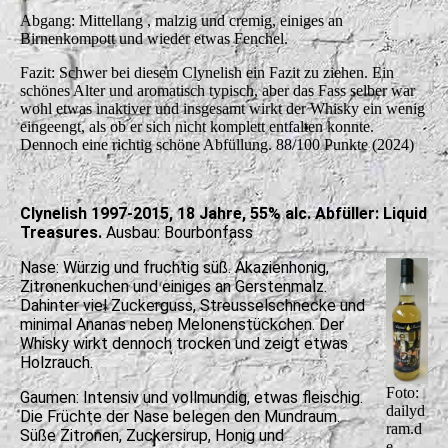
Abgang: Mittellang , malzig und cremig, einiges an
Birnenkompott und wieder etwas Fenchel.
Fazit: Schwer bei diesem Clynelish ein Fazit zu ziehen. Ein
schönes Alter und aromatisch typisch, aber das Fass selber war
wohl etwas inaktiver und insgesamt wirkt der Whisky ein wenig
eingeengt, als ob er sich nicht komplett entfalten konnte.
Dennoch eine richtig schöne Abfüllung. 88/100 Punkte (2024)
Clynelish 1997-2015, 18 Jahre, 55% alc. Abfüller: Liquid
Treasures.
Ausbau: Bourbonfass
Nase: Würzig und fruchtig süß. Akazienhonig,
Zitronenkuchen und einiges an Gerstenmalz.
Dahinter viel Zuckerguss, Streusselschnecke und
minimal Ananas neben Melonenstückchen. Der
Whisky wirkt dennoch trocken und zeigt etwas
Holzrauch.
Foto:
Gaumen: Intensiv und vollmundig, etwas fleischig.
dailyd
Die Früchte der Nase belegen den Mundraum.
ram.d
Süße Zitronen, Zuckersirup, Honig und
e