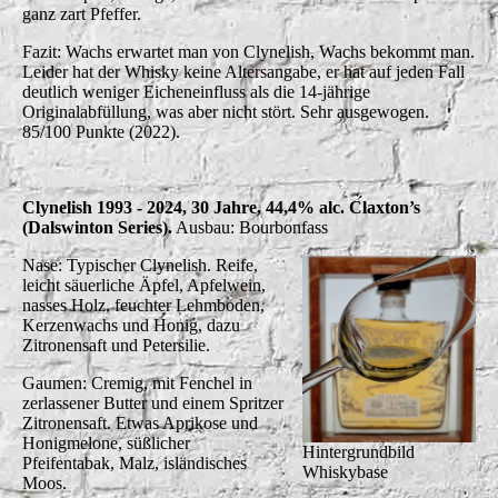
ganz zart Pfeffer.
Fazit: Wachs erwartet man von Clynelish, Wachs bekommt man.
Leider hat der Whisky keine Altersangabe, er hat auf jeden Fall
deutlich weniger Eicheneinfluss als die 14-jährige
Originalabfüllung, was aber nicht stört. Sehr ausgewogen.
85/100 Punkte (2022).
Clynelish 1993 - 2024, 30 Jahre, 44,4% alc. Claxton’s
(Dalswinton Series).
Ausbau: Bourbonfass
Nase: Typischer Clynelish. Reife,
leicht säuerliche Äpfel, Apfelwein,
nasses Holz, feuchter Lehmboden,
Kerzenwachs und Honig, dazu
Zitronensaft und Petersilie.
Gaumen: Cremig, mit Fenchel in
zerlassener Butter und einem Spritzer
Zitronensaft. Etwas Aprikose und
Honigmelone, süßlicher
Hintergrundbild
Pfeifentabak, Malz, isländisches
Whiskybase
Moos.