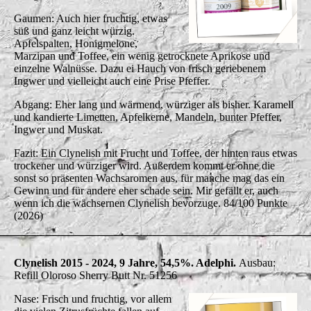
Gaumen: Auch hier fruchtig, etwas
süß und ganz leicht würzig.
Apfelspalten, Honigmelone,
Marzipan und Toffee, ein wenig getrocknete Aprikose und
einzelne Walnüsse. Dazu ei Hauch von frisch geriebenem
Ingwer und vielleicht auch eine Prise Pfeffer.
Abgang: Eher lang und wärmend, würziger als bisher. Karamell
und kandierte Limetten, Apfelkerne, Mandeln, bunter Pfeffer,
Ingwer und Muskat.
Fazit: Ein Clynelish mit Frucht und Toffee, der hinten raus etwas
trockener und würziger wird. Außerdem kommt er ohne die
sonst so präsenten Wachsaromen aus, für manche mag das ein
Gewinn und für andere eher schade sein. Mir gefällt er, auch
wenn ich die wächsernen Clynelish bevorzuge. 84/100 Punkte
(2026)
Clynelish 2015 - 2024, 9 Jahre, 54,5%. Adelphi.
Ausbau:
Refill Oloroso Sherry Butt Nr. 51256
Nase: Frisch und fruchtig, vor allem