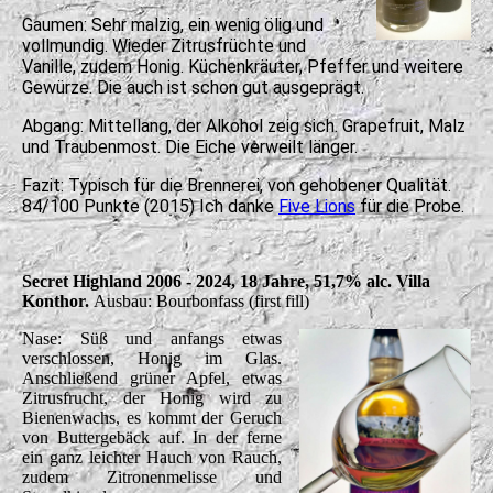
Gaumen: Sehr malzig, ein wenig ölig und
vollmundig. Wieder Zitrusfrüchte und
Vanille, zudem Honig. Küchenkräuter, Pfeffer und weitere
Gewürze. Die auch ist schon gut ausgeprägt.
Abgang: Mittellang, der Alkohol zeig sich. Grapefruit, Malz
und Traubenmost. Die Eiche verweilt länger.
Fazit: Typisch für die Brennerei, von gehobener Qualität.
84/100 Punkte (2015) Ich danke
Five Lions
für die Probe.
Secret Highland 2006 - 2024, 18 Jahre, 51,7% alc. Villa
Konthor.
Ausbau: Bourbonfass (first fill)
Nase: Süß und anfangs etwas
verschlossen, Honig im Glas.
Anschließend grüner Apfel, etwas
Zitrusfrucht, der Honig wird zu
Bienenwachs, es kommt der Geruch
von Buttergebäck auf. In der ferne
ein ganz leichter Hauch von Rauch,
zudem Zitronenmelisse und