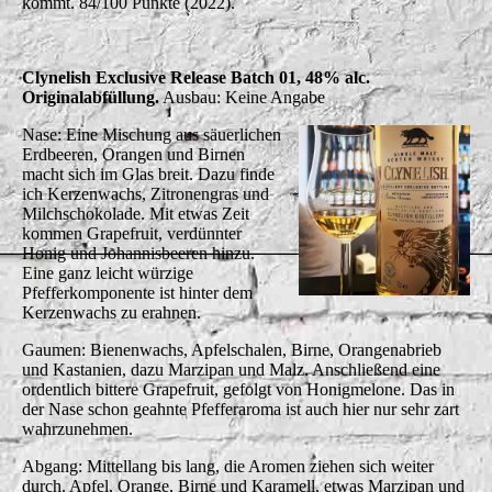
kommt. 84/100 Punkte (2022).
Clynelish Exclusive Release Batch 01, 48% alc.
Originalabfüllung.
Ausbau: Keine Angabe
Nase: Eine Mischung aus säuerlichen
Erdbeeren, Orangen und Birnen
macht sich im Glas breit. Dazu finde
ich Kerzenwachs, Zitronengras und
Milchschokolade. Mit etwas Zeit
kommen Grapefruit, verdünnter
Honig und Johannisbeeren hinzu.
Eine ganz leicht würzige
Pfefferkomponente ist hinter dem
Kerzenwachs zu erahnen.
Gaumen: Bienenwachs, Apfelschalen, Birne, Orangenabrieb
und Kastanien, dazu Marzipan und Malz. Anschließend eine
ordentlich bittere Grapefruit, gefolgt von Honigmelone. Das in
der Nase schon geahnte Pfefferaroma ist auch hier nur sehr zart
wahrzunehmen.
Abgang: Mittellang bis lang, die Aromen ziehen sich weiter
durch. Apfel, Orange, Birne und Karamell, etwas Marzipan und