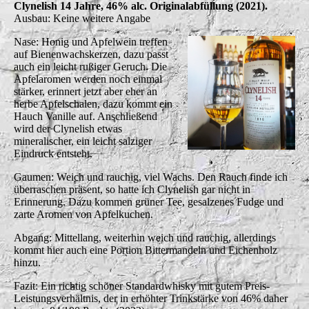
Clynelish 14 Jahre, 46% alc. Originalabfüllung (2021).
Ausbau: Keine weitere Angabe
Nase: Honig und Apfelwein treffen
auf Bienenwachskerzen, dazu passt
auch ein leicht rußiger Geruch. Die
Apfelaromen werden noch einmal
stärker, erinnert jetzt aber eher an
herbe Apfelschalen, dazu kommt ein
Hauch Vanille auf. Anschließend
wird der Clynelish etwas
mineralischer, ein leicht salziger
Eindruck entsteht.
Gaumen: Weich und rauchig, viel Wachs. Den Rauch finde ich
überraschen präsent, so hatte ich Clynelish gar nicht in
Erinnerung. Dazu kommen grüner Tee, gesalzenes Fudge und
zarte Aromen von Apfelkuchen.
Abgang: Mittellang, weiterhin weich und rauchig, allerdings
kommt hier auch eine Portion Bittermandeln und Eichenholz
hinzu.
Fazit: Ein richtig schöner Standardwhisky mit gutem Preis-
Leistungsverhältnis, der in erhöhter Trinkstärke von 46% daher