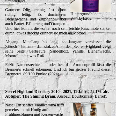
Strandkiesel.
Gaumen: Ölig, cremig, fast schon
Hintergrundbild
richtig fettig. Es dominieren
Whiskybase
Bienenwachs und Zitronenöl, aber
auch Butter, Blätterteig und Orangen.
Und hier kommt die vorher noch sehr leichte Rauchnote stärker
durch, etwas dreckig erinnert sie mich an Motoröl.
Abgang: Mittellang bis lang, so langsam verblassen die
Zitrusfrüchte und das stolze Alter des Secret Highland zeigt
seine Seite. Gerbsäure, Sandelholz, Vanille, Bienenwachs,
Motoröl und etwas Ruß.
Fazit: Namensrechte hin oder her, das Aromenprofil lässt die
Brennerei schnell erkennen. Und ich bin großer Freund dieser
Brennerei. 89/100 Punkte (2024)
Secret Highland Distillery 2010 - 2021, 11 Jahre, 52,1% alc.
Abfüller: The Shining Dram.
Ausbau: Bourbonfass (Barrel).
Nase: Ein sanftes Vanillearoma trifft
gemeinsam mit Honig auf
Frühlingsblumen und Kerzenwachs,