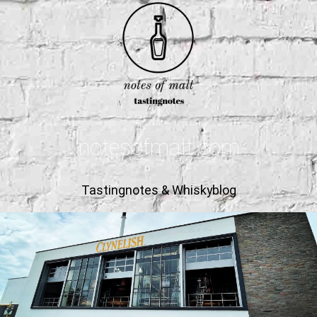
notesofmalt.com
Tastingnotes & Whiskyblog