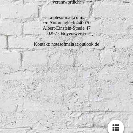
verantwortlich:
notesofmalt.com
c/o Autorenglück #40070
Albert-Einstein-Straße 47
02977 Hoyerswerda
Kontakt: notesofmalt(at)outlook.de