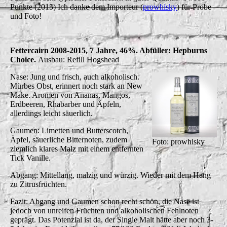
Punkte (2015) Ich danke dem Importeur (
prowhisky
) für Probe
und Foto!
Fettercairn 2008-2015, 7 Jahre, 46%. Abfüller: Hepburns
Choice.
Ausbau: Refill Hogshead
Nase: Jung und frisch, auch alkoholisch.
Mürbes Obst, erinnert noch stark an New
Make. Aromen von Ananas, Mangos,
Erdbeeren, Rhabarber und Äpfeln,
allerdings leicht säuerlich.
Gaumen: Limetten und Butterscotch,
Äpfel, säuerliche Bitternoten, zudem
Foto: prowhisky
ziemlich klares Malz mit einem entfernten
Tick Vanille.
Abgang: Mittellang, malzig und würzig. Wieder mit dem Hang
zu Zitrusfrüchten.
Fazit: Abgang und Gaumen schon recht schön, die Nase ist
jedoch von unreifen Früchten und alkoholischen Fehlnoten
geprägt. Das Potenzial ist da, der Single Malt hätte aber noch 3-