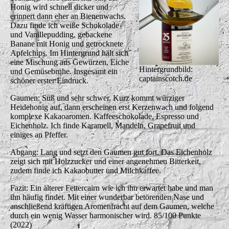
Honig wird schnell dicker und
erinnert dann eher an Bienenwachs.
Dazu finde ich weiße Schokolade
und Vanillepudding, gebackene
Banane mit Honig und getrocknete
Apfelchips. Im Hintergrund hält sich
eine Mischung aus Gewürzen, Eiche
Hintergrundbild:
und Gemüsebrühe. Insgesamt ein
captainscotch.de
schöner erster Eindruck.
Gaumen: Süß und sehr schwer. Kurz kommt würziger
Heidehonig auf, dann erscheinen erst Kerzenwach und folgend
komplexe Kakaoaromen. Kaffeeschokolade, Espresso und
Eichenholz. Ich finde Karamell, Mandeln, Grapefruit und
einiges an Pfeffer.
Abgang: Lang und setzt den Gaumen gut fort. Das Eichenholz
zeigt sich mit Holzzucker und einer angenehmen Bitterkeit,
zudem finde ich Kakaobutter und Milchkaffee.
Fazit: Ein älterer Fettercairn wie ich ihn erwartet habe und man
ihn häufig findet. Mit einer wunderbar betörenden Nase und
anschließend kräftigen Aromenfracht auf dem Gaumen, welche
durch ein wenig Wasser harmonischer wird. 85/100 Punkte
(2022)