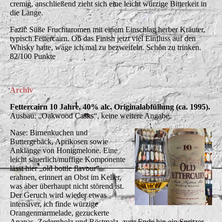
cremig, anschließend zieht sich eine leicht würzige Bitterkeit in
die Länge.
Fazit: Süße Fruchtaromen mit einem Einschlag herber Kräuter,
typisch Fettercairn. Ob das Finish jetzt viel Einfluss auf den
Whisky hatte, wage ich mal zu bezweifeln. Schön zu trinken.
82/100 Punkte
Archiv
Fettercairn 10 Jahre, 40% alc. Originalabfüllung (ca. 1995).
Ausbau: „Oakwood Casks“, keine weitere Angabe.
Nase: Birnenkuchen und
Buttergebäck, Aprikosen sowie
Anklänge von Honigmelone. Eine
leicht säuerlich/muffige Komponente
lässt hier „old bottle flavour“
erahnen, erinnert an Obst im Keller,
was aber überhaupt nicht störend ist.
Der Geruch wird wieder etwas
intensiver, ich finde würzige
Orangenmarmelade, gezuckerte
Ananas, Zedernholz und Röstmalz, zum Ende hin ein Spritzer