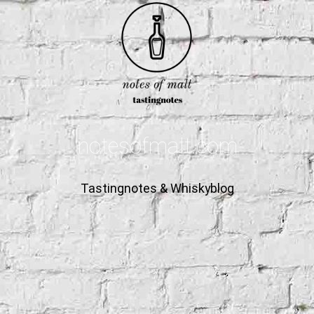
notesofmalt.com
Tastingnotes & Whiskyblog