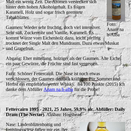
Malt ein wenig Zeit. Die Aromen verstecken sich
hinter dem hohen Alkoholgehalt. Es folgen
Karamell, Holz und sogar frisch geerntete
Tabakblätter.
Foto:
Gaumen: Wieder sehr fruchtig, doch viel intensiver.
Anam na
Sehr süß, Zuckerrohr und Vanille, Karamell. Es
h-Alba
kommt Würze vom Eichenholz dazu, leicht pfeffrig
trocknet der Single Malt den Mundraum. Dazu etwas Muskat
und Grapefruit.
Abgang: Eher mittellang, holziger als der Gaumen. Alte Eiche,
ein paar Gewürze, die Früchte sind fast vergessen.
Fazit: Schöner Fettercairn. Die Nase ist noch etwas
verschlossen, der Gaumen deutlich kräftiger. Für Sommer und
Herbst ein empfehlenswerter Whisky. 84/100 Punkte (2015) Ich
danke dem Abfüller
Anam na h-alba
für die Probe!
Fettercairn 1995 - 2021, 25 Jahre, 59,9% alc. Abfüller: Daily
Dram (The Nectar)
. Ausbau: Hogshead
Nase: Lindenblütenhonig und
Frühlingswiese fallen mir ein, der