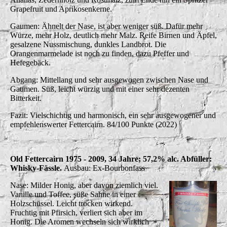
Grapefruit und Aprikosenkerne.
Gaumen: Ähnelt der Nase, ist aber weniger süß. Dafür mehr
Würze, mehr Holz, deutlich mehr Malz. Reife Birnen und Äpfel,
gesalzene Nussmischung, dunkles Landbrot. Die
Orangenmarmelade ist noch zu finden, dazu Pfeffer und
Hefegebäck.
Abgang: Mittellang und sehr ausgewogen zwischen Nase und
Gaumen. Süß, leicht würzig und mit einer sehr dezenten
Bitterkeit.
Fazit: Vielschichtig und harmonisch, ein sehr ausgewogener und
empfehlenswerter Fettercairn. 84/100 Punkte (2022)
Old Fettercairn 1975 - 2009, 34 Jahre; 57,2% alc. Abfüller:
Whisky-Fässle.
Ausbau: Ex-Bourbonfass
Nase: Milder Honig, aber davon ziemlich viel.
Vanille und Toffee, süße Sahne in einer
Holzschüssel. Leicht trocken wirkend.
Fruchtig mit Pfirsich, verliert sich aber im
Honig. Die Aromen wechseln sich wirklich