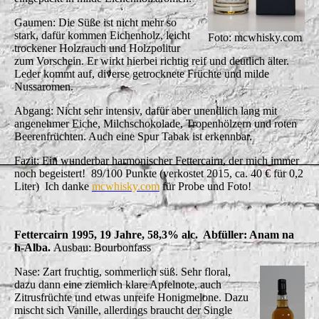
Gaumen: Die Süße ist nicht mehr so
stark, dafür kommen Eichenholz, leicht
Foto: mcwhisky.com
trockener Holzrauch und Holzpolitur
zum Vorschein. Er wirkt hierbei richtig reif und deutlich älter.
Leder kommt auf, diverse getrocknete Früchte und milde
Nussaromen.
Abgang: Nicht sehr intensiv, dafür aber unendlich lang mit
angenehmer Eiche, Milchschokolade, Tropenhölzern und roten
Beerenfrüchten. Auch eine Spur Tabak ist erkennbar.
Fazit: Ein wunderbar harmonischer Fettercairn, der mich immer
noch begeistert! 89/100 Punkte (verkostet 2015, ca. 40 € für 0,2
Liter) Ich danke
mcwhisky.com
für Probe und Foto!
Fettercairn 1995, 19 Jahre, 58,3% alc. Abfüller: Anam na
h-Alba.
Ausbau: Bourbonfass
Nase: Zart fruchtig, sommerlich süß. Sehr floral,
dazu dann eine ziemlich klare Apfelnote, auch
Zitrusfrüchte und etwas unreife Honigmelone. Dazu
mischt sich Vanille, allerdings braucht der Single