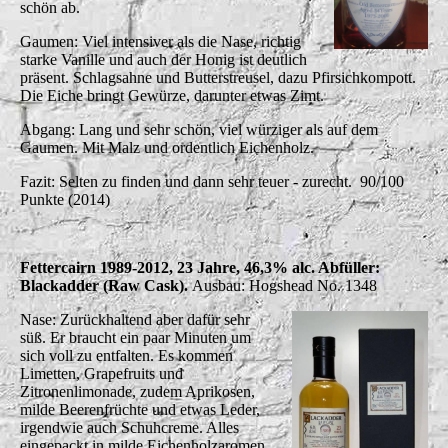
schön ab.
Gaumen: Viel intensiver als die Nase, richtig
starke Vanille und auch der Honig ist deutlich
präsent. Schlagsahne und Butterstreusel, dazu Pfirsichkompott.
Die Eiche bringt Gewürze, darunter etwas Zimt.
Abgang: Lang und sehr schön, viel würziger als auf dem
Gaumen. Mit Malz und ordentlich Eichenholz.
Fazit: Selten zu finden und dann sehr teuer - zurecht. 90/100
Punkte (2014)
Fettercairn 1989-2012, 23 Jahre, 46,3% alc. Abfüller:
Blackadder (Raw Cask).
Ausbau: Hogshead No. 1348
Nase: Zurückhaltend aber dafür sehr
süß. Er braucht ein paar Minuten um
sich voll zu entfalten. Es kommen
Limetten, Grapefruits und
Zitronenlimonade, zudem Aprikosen,
milde Beerenfrüchte und etwas Leder,
irgendwie auch Schuhcreme. Alles
eingepackt in milde Eichenholzaromen.