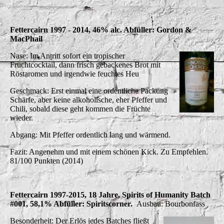
Fettercairn 1997 - 2014, 46% alc. Abfüller: Gordon &
MacPhail
Nase: Im Antritt sofort ein tropischer
Fruchtcocktail, dann frisch gebackenes Brot mit
Röstaromen und irgendwie feuchtes Heu
Geschmack: Erst einmal eine ordentliche Packung
Schärfe, aber keine alkoholische, eher Pfeffer und
Chili, sobald diese geht kommen die Früchte
wieder.
Abgang: Mit Pfeffer ordentlich lang und wärmend.
Fazit: Angenehm und mit einem schönen Kick. Zu Empfehlen.
81/100 Punkten (2014)
Fettercairn 1997-2015, 18 Jahre, Spirits of Humanity Batch
#001, 58,1% Abfüller: Spiritscorner.
Ausbau: Bourbonfass
Besonderheit: Der Erlös jedes Batches fließt