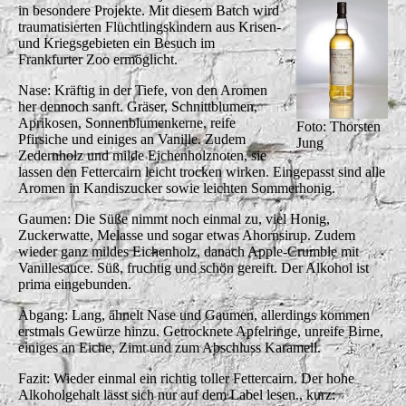
in besondere Projekte. Mit diesem Batch wird
traumatisierten Flüchtlingskindern aus Krisen-
und Kriegsgebieten ein Besuch im
Frankfurter Zoo ermöglicht.
Nase: Kräftig in der Tiefe, von den Aromen
her dennoch sanft. Gräser, Schnittblumen,
Aprikosen, Sonnenblumenkerne, reife
Foto: Thorsten
Pfirsiche und einiges an Vanille. Zudem
Jung
Zedernholz und milde Eichenholznoten, sie
lassen den Fettercairn leicht trocken wirken. Eingepasst sind alle
Aromen in Kandiszucker sowie leichten Sommerhonig.
Gaumen: Die Süße nimmt noch einmal zu, viel Honig,
Zuckerwatte, Melasse und sogar etwas Ahornsirup. Zudem
wieder ganz mildes Eichenholz, danach Apple-Crumble mit
Vanillesauce. Süß, fruchtig und schön gereift. Der Alkohol ist
prima eingebunden.
Abgang: Lang, ähnelt Nase und Gaumen, allerdings kommen
erstmals Gewürze hinzu. Getrocknete Apfelringe, unreife Birne,
einiges an Eiche, Zimt und zum Abschluss Karamell.
Fazit: Wieder einmal ein richtig toller Fettercairn. Der hohe
Alkoholgehalt lässt sich nur auf dem Label lesen., kurz: