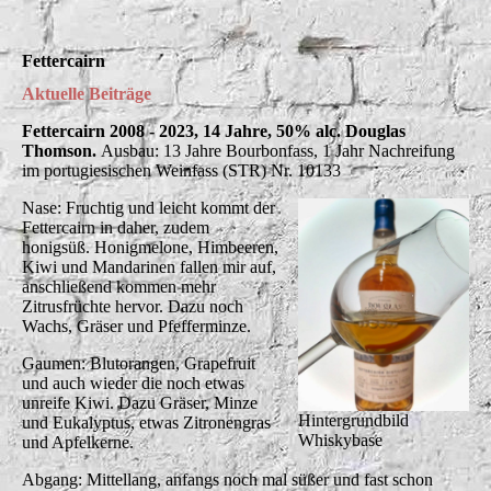
Fettercairn
Aktuelle Beiträge
Fettercairn 2008 - 2023, 14 Jahre, 50% alc. Douglas
Thomson.
Ausbau: 13 Jahre Bourbonfass, 1 Jahr Nachreifung
im portugiesischen Weinfass (STR) Nr. 10133
Nase: Fruchtig und leicht kommt der
Fettercairn in daher, zudem
honigsüß. Honigmelone, Himbeeren,
Kiwi und Mandarinen fallen mir auf,
anschließend kommen mehr
Zitrusfrüchte hervor. Dazu noch
Wachs, Gräser und Pfefferminze.
Gaumen: Blutorangen, Grapefruit
und auch wieder die noch etwas
unreife Kiwi. Dazu Gräser, Minze
Hintergrundbild
und Eukalyptus, etwas Zitronengras
Whiskybase
und Apfelkerne.
Abgang: Mittellang, anfangs noch mal süßer und fast schon