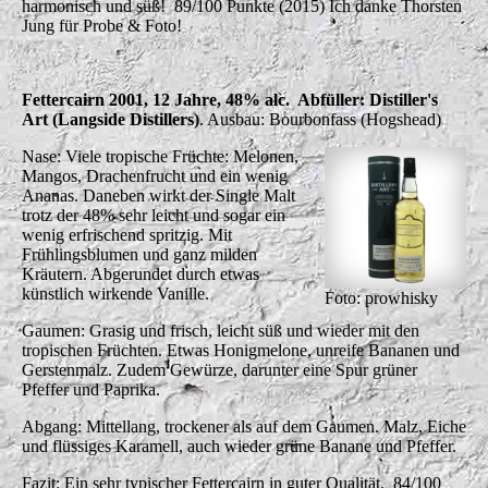
harmonisch und süß! 89/100 Punkte (2015) Ich danke Thorsten
Jung für Probe & Foto!
Fettercairn 2001, 12 Jahre, 48% alc. Abfüller: Distiller's
Art (Langside Distillers)
. Ausbau: Bourbonfass (Hogshead)
Nase: Viele tropische Früchte: Melonen,
Mangos, Drachenfrucht und ein wenig
Ananas. Daneben wirkt der Single Malt
trotz der 48% sehr leicht und sogar ein
wenig erfrischend spritzig. Mit
Frühlingsblumen und ganz milden
Kräutern. Abgerundet durch etwas
künstlich wirkende Vanille.
Foto: prowhisky
Gaumen: Grasig und frisch, leicht süß und wieder mit den
tropischen Früchten. Etwas Honigmelone, unreife Bananen und
Gerstenmalz. Zudem Gewürze, darunter eine Spur grüner
Pfeffer und Paprika.
Abgang: Mittellang, trockener als auf dem Gaumen. Malz, Eiche
und flüssiges Karamell, auch wieder grüne Banane und Pfeffer.
Fazit: Ein sehr typischer Fettercairn in guter Qualität.
84/100