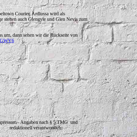
eltown Courier, Ardlussa wird als
eige stehen auch Glengyle und Glen Nevis zum
s um, dann sehen wir die Rückseite von
jYsGWY6
pressum - Angaben nach § 5 TMG und
redaktionell verantwortlich: