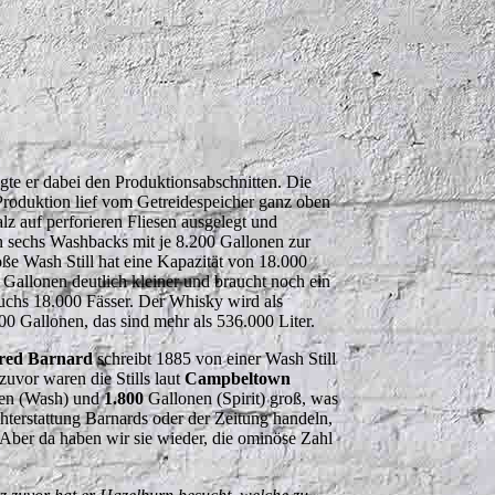
gte er dabei den Produktionsabschnitten. Die
 Produktion lief vom Getreidespeicher ganz oben
z auf perforieren Fliesen ausgelegt und
en sechs Washbacks mit je 8.200 Gallonen zur
oße Wash Still hat eine Kapazität von 18.000
60 Gallonen deutlich kleiner und braucht noch ein
uchs 18.000 Fässer. Der Whisky wird als
0 Gallonen, das sind mehr als 536.000 Liter.
red Barnard
schreibt 1885 von einer Wash Still
zuvor waren die Stills laut
Campbeltown
en (Wash) und
1.800
Gallonen (Spirit) groß, was
ichterstattung Barnards oder der Zeitung handeln,
. Aber da haben wir sie wieder, die ominöse Zahl