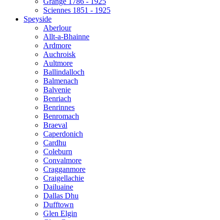
Grange 1786 - 1925
Sciennes 1851 - 1925
Speyside
Aberlour
Allt-a-Bhainne
Ardmore
Auchroisk
Aultmore
Ballindalloch
Balmenach
Balvenie
Benriach
Benrinnes
Benromach
Braeval
Caperdonich
Cardhu
Coleburn
Convalmore
Cragganmore
Craigellachie
Dailuaine
Dallas Dhu
Dufftown
Glen Elgin