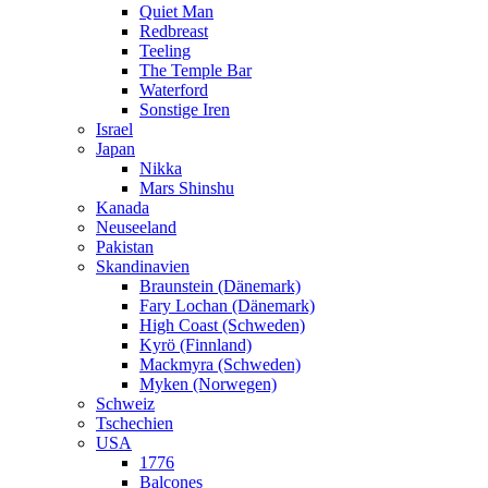
Quiet Man
Redbreast
Teeling
The Temple Bar
Waterford
Sonstige Iren
Israel
Japan
Nikka
Mars Shinshu
Kanada
Neuseeland
Pakistan
Skandinavien
Braunstein (Dänemark)
Fary Lochan (Dänemark)
High Coast (Schweden)
Kyrö (Finnland)
Mackmyra (Schweden)
Myken (Norwegen)
Schweiz
Tschechien
USA
1776
Balcones