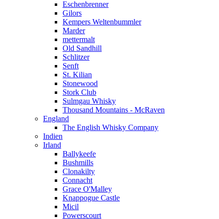
Eschenbrenner
Gilors
Kempers Weltenbummler
Marder
mettermalt
Old Sandhill
Schlitzer
Senft
St. Kilian
Stonewood
Stork Club
Sulmgau Whisky
Thousand Mountains - McRaven
England
The English Whisky Company
Indien
Irland
Ballykeefe
Bushmills
Clonakilty
Connacht
Grace O'Malley
Knappogue Castle
Micil
Powerscourt