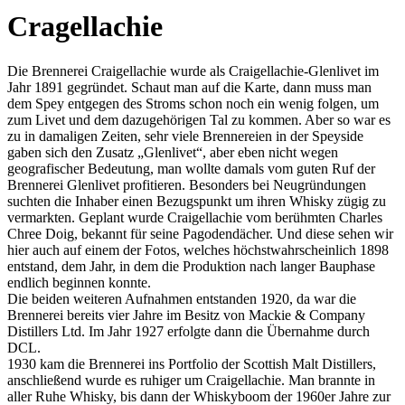
Cragellachie
Die Brennerei Craigellachie wurde als Craigellachie-Glenlivet im
Jahr 1891 gegründet. Schaut man auf die Karte, dann muss man
dem Spey entgegen des Stroms schon noch ein wenig folgen, um
zum Livet und dem dazugehörigen Tal zu kommen. Aber so war es
zu in damaligen Zeiten, sehr viele Brennereien in der Speyside
gaben sich den Zusatz „Glenlivet“, aber eben nicht wegen
geografischer Bedeutung, man wollte damals vom guten Ruf der
Brennerei Glenlivet profitieren. Besonders bei Neugründungen
suchten die Inhaber einen Bezugspunkt um ihren Whisky zügig zu
vermarkten. Geplant wurde Craigellachie vom berühmten Charles
Chree Doig, bekannt für seine Pagodendächer. Und diese sehen wir
hier auch auf einem der Fotos, welches höchstwahrscheinlich 1898
entstand, dem Jahr, in dem die Produktion nach langer Bauphase
endlich beginnen konnte.
Die beiden weiteren Aufnahmen entstanden 1920, da war die
Brennerei bereits vier Jahre im Besitz von Mackie & Company
Distillers Ltd. Im Jahr 1927 erfolgte dann die Übernahme durch
DCL.
1930 kam die Brennerei ins Portfolio der Scottish Malt Distillers,
anschließend wurde es ruhiger um Craigellachie. Man brannte in
aller Ruhe Whisky, bis dann der Whiskyboom der 1960er Jahre zur