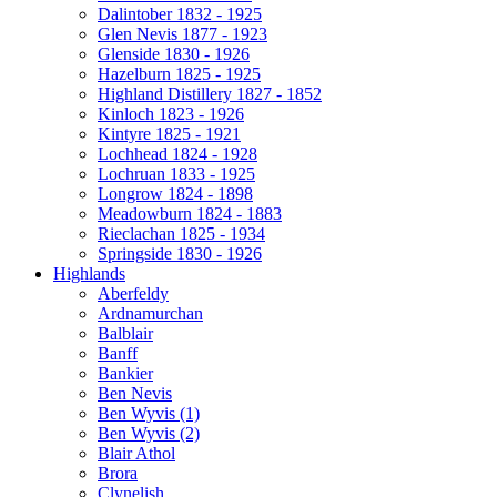
Dalintober 1832 - 1925
Glen Nevis 1877 - 1923
Glenside 1830 - 1926
Hazelburn 1825 - 1925
Highland Distillery 1827 - 1852
Kinloch 1823 - 1926
Kintyre 1825 - 1921
Lochhead 1824 - 1928
Lochruan 1833 - 1925
Longrow 1824 - 1898
Meadowburn 1824 - 1883
Rieclachan 1825 - 1934
Springside 1830 - 1926
Highlands
Aberfeldy
Ardnamurchan
Balblair
Banff
Bankier
Ben Nevis
Ben Wyvis (1)
Ben Wyvis (2)
Blair Athol
Brora
Clynelish