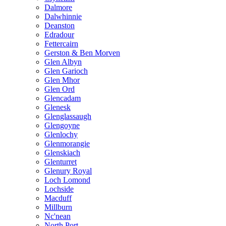
Dalmore
Dalwhinnie
Deanston
Edradour
Fettercairn
Gerston & Ben Morven
Glen Albyn
Glen Garioch
Glen Mhor
Glen Ord
Glencadam
Glenesk
Glenglassaugh
Glengoyne
Glenlochy
Glenmorangie
Glenskiach
Glenturret
Glenury Royal
Loch Lomond
Lochside
Macduff
Millburn
Nc'nean
North Port