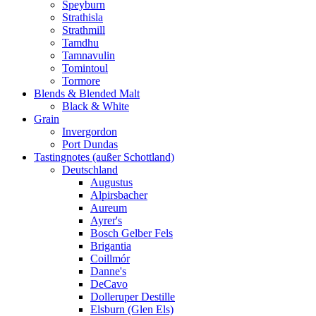
Speyburn
Strathisla
Strathmill
Tamdhu
Tamnavulin
Tomintoul
Tormore
Blends & Blended Malt
Black & White
Grain
Invergordon
Port Dundas
Tastingnotes (außer Schottland)
Deutschland
Augustus
Alpirsbacher
Aureum
Ayrer's
Bosch Gelber Fels
Brigantia
Coillmór
Danne's
DeCavo
Dolleruper Destille
Elsburn (Glen Els)