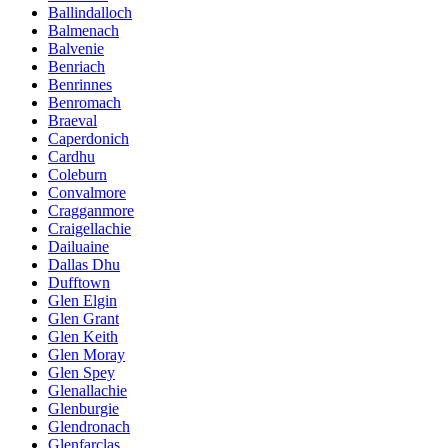
Ballindalloch
Balmenach
Balvenie
Benriach
Benrinnes
Benromach
Braeval
Caperdonich
Cardhu
Coleburn
Convalmore
Cragganmore
Craigellachie
Dailuaine
Dallas Dhu
Dufftown
Glen Elgin
Glen Grant
Glen Keith
Glen Moray
Glen Spey
Glenallachie
Glenburgie
Glendronach
Glenfarclas