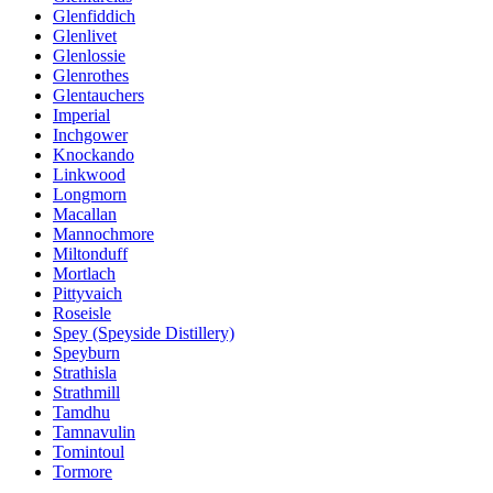
Glenfiddich
Glenlivet
Glenlossie
Glenrothes
Glentauchers
Imperial
Inchgower
Knockando
Linkwood
Longmorn
Macallan
Mannochmore
Miltonduff
Mortlach
Pittyvaich
Roseisle
Spey (Speyside Distillery)
Speyburn
Strathisla
Strathmill
Tamdhu
Tamnavulin
Tomintoul
Tormore