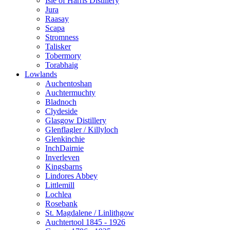
Isle of Harris Distillery
Jura
Raasay
Scapa
Stromness
Talisker
Tobermory
Torabhaig
Lowlands
Auchentoshan
Auchtermuchty
Bladnoch
Clydeside
Glasgow Distillery
Glenflagler / Killyloch
Glenkinchie
InchDairnie
Inverleven
Kingsbarns
Lindores Abbey
Littlemill
Lochlea
Rosebank
St. Magdalene / Linlithgow
Auchtertool 1845 - 1926