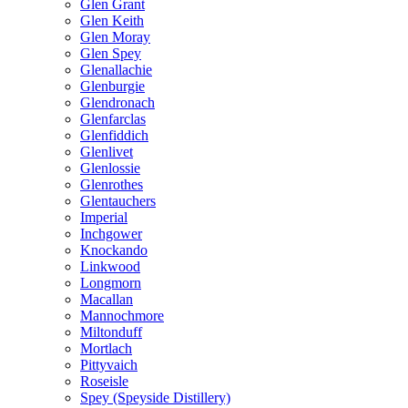
Glen Grant
Glen Keith
Glen Moray
Glen Spey
Glenallachie
Glenburgie
Glendronach
Glenfarclas
Glenfiddich
Glenlivet
Glenlossie
Glenrothes
Glentauchers
Imperial
Inchgower
Knockando
Linkwood
Longmorn
Macallan
Mannochmore
Miltonduff
Mortlach
Pittyvaich
Roseisle
Spey (Speyside Distillery)