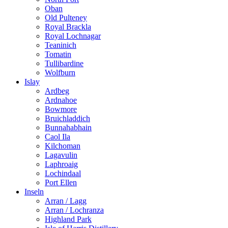
Oban
Old Pulteney
Royal Brackla
Royal Lochnagar
Teaninich
Tomatin
Tullibardine
Wolfburn
Islay
Ardbeg
Ardnahoe
Bowmore
Bruichladdich
Bunnahabhain
Caol Ila
Kilchoman
Lagavulin
Laphroaig
Lochindaal
Port Ellen
Inseln
Arran / Lagg
Arran / Lochranza
Highland Park