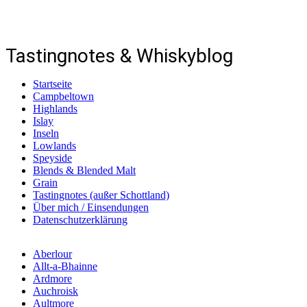
notesofmalt.com
Tastingnotes & Whiskyblog
Startseite
Campbeltown
Highlands
Islay
Inseln
Lowlands
Speyside
Blends & Blended Malt
Grain
Tastingnotes (außer Schottland)
Über mich / Einsendungen
Datenschutzerklärung
Aberlour
Allt-a-Bhainne
Ardmore
Auchroisk
Aultmore