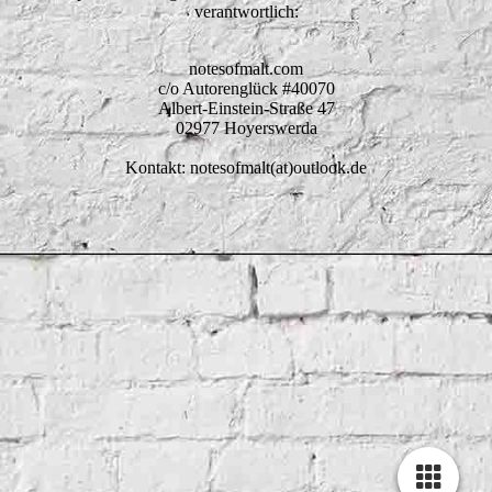
verantwortlich:
notesofmalt.com
c/o Autorenglück #40070
Albert-Einstein-Straße 47
02977 Hoyerswerda
Kontakt: notesofmalt(at)outlook.de