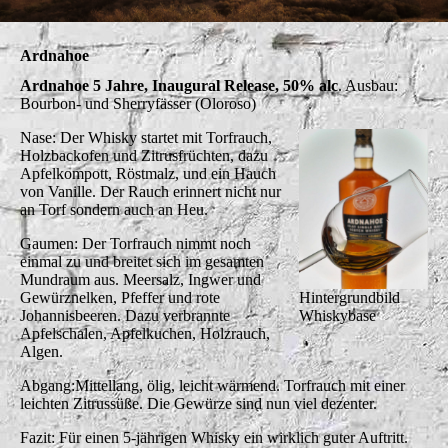
Ardnahoe
Ardnahoe 5 Jahre, Inaugural Release, 50% alc
. Ausbau:
Bourbon- und Sherryfässer (Oloroso)
Nase: Der Whisky startet mit Torfrauch,
Holzbackofen und Zitrusfrüchten, dazu
Apfelkompott, Röstmalz, und ein Hauch
von Vanille. Der Rauch erinnert nicht nur
an Torf sondern auch an Heu.
Gaumen: Der Torfrauch nimmt noch
einmal zu und breitet sich im gesamten
Mundraum aus. Meersalz, Ingwer und
Gewürznelken, Pfeffer und rote
Hintergrundbild
Johannisbeeren. Dazu verbrannte
Whiskybase
Apfelschalen, Apfelkuchen, Holzrauch,
Algen.
Abgang:Mittellang, ölig, leicht wärmend. Torfrauch mit einer
leichten Zitrussüße. Die Gewürze sind nun viel dezenter.
Fazit: Für einen 5-jährigen Whisky ein wirklich guter Auftritt.