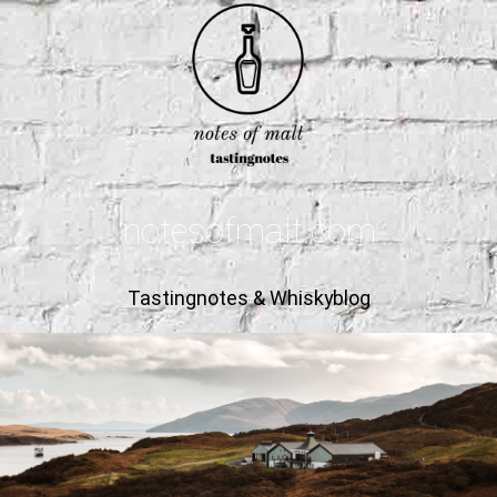
notesofmalt.com
Tastingnotes & Whiskyblog