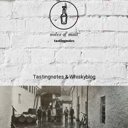
notesofmalt.com
Tastingnotes & Whiskyblog