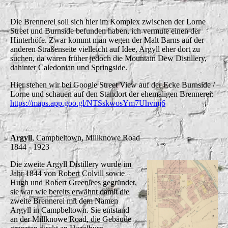
Die Brennerei soll sich hier im Komplex zwischen der Lorne
Street und Burnside befunden haben, ich vermute einen der
Hinterhöfe. Zwar kommt man wegen der Malt Barns auf der
anderen Straßenseite vielleicht auf Idee, Argyll eher dort zu
suchen, da waren früher jedoch die Mountain Dew Distillery,
dahinter Caledonian und Springside.
Hier stehen wir bei Google Street View auf der Ecke Burnside /
Lorne und schauen auf den Standort der ehemaligen Brennerei:
https://maps.app.goo.gl/NTSskwosYm7Uhvmj6
Argyll
, Campbeltown, Millknowe Road
1844 - 1923
Die zweite Argyll Distillery wurde im
Jahr 1844 von Robert Colvill sowie
Hugh und Robert Greenlees gegründet,
sie war wie bereits erwähnt damit die
zweite Brennerei mit dem Namen
Argyll in Campbeltown. Sie entstand
an der Millknowe Road, die Gebäude