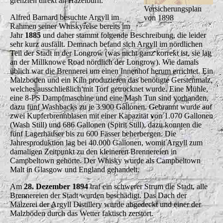
grenzten direkt an Hazelburn.
Versicherungsplan
Alfred Barnard besuchte Argyll im
von 1898
Rahmen seiner Whiskyreise bereits im
Jahr
1885
und daher stammt folgende Beschreibung, die leider
sehr kurz ausfällt. Demnach befand sich Argyll im nördlichen
Teil der Stadt in der Longrow (was nicht ganz korrekt ist, sie lag
an der Millknowe Road nördlich der Longrow). Wie damals
üblich war die Brennerei um einen Innenhof herum errichtet. Ein
Malzboden und ein Kiln produzieren das benötigte Gerstenmalz,
welches ausschließlich mit Torf getrocknet wurde. Eine Mühle,
eine 8-PS Dampfmaschine und eine Mash Tun sind vorhanden,
dazu fünf Washbacks zu je 3.900 Gallonen. Gebrannt wurde auf
zwei Kupferbrennblasen mit einer Kapazität von 1.070 Gallonen
(Wash Still) und 686 Gallonen (Spirit Still), dazu konnten die
fünf Lagerhäuser bis zu 600 Fässer beherbergen. Die
Jahresproduktion lag bei 40.000 Gallonen, womit Argyll zum
damaligen Zeitpunkt zu den kleineren Brennereien in
Campbeltown gehörte. Der Whisky wurde als Campbeltown
Malt in Glasgow und England gehandelt.
Am
28. Dezember 1894
traf ein schwerer Strum die Stadt, alle
Brennereien der Stadt wurden beschädigt. Das Dach der
Mälzerei der Argyll Distillery wurde abgedeckt und einer der
Malzböden durch das Wetter faktisch zerstört.