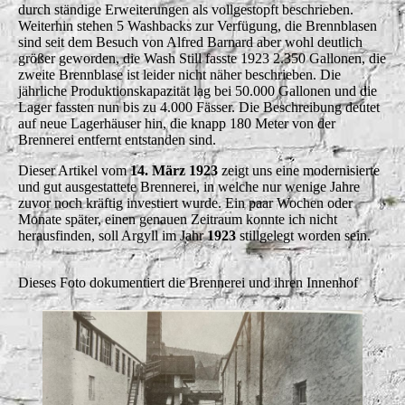
durch ständige Erweiterungen als vollgestopft beschrieben.
Weiterhin stehen 5 Washbacks zur Verfügung, die Brennblasen
sind seit dem Besuch von Alfred Barnard aber wohl deutlich
größer geworden, die Wash Still fasste 1923 2.350 Gallonen, die
zweite Brennblase ist leider nicht näher beschrieben. Die
jährliche Produktionskapazität lag bei 50.000 Gallonen und die
Lager fassten nun bis zu 4.000 Fässer. Die Beschreibung deutet
auf neue Lagerhäuser hin, die knapp 180 Meter von der
Brennerei entfernt entstanden sind.
Dieser Artikel vom
14. März 1923
zeigt uns eine modernisierte
und gut ausgestattete Brennerei, in welche nur wenige Jahre
zuvor noch kräftig investiert wurde. Ein paar Wochen oder
Monate später, einen genauen Zeitraum konnte ich nicht
herausfinden, soll Argyll im Jahr
1923
stillgelegt worden sein.
Dieses Foto dokumentiert die Brennerei und ihren Innenhof