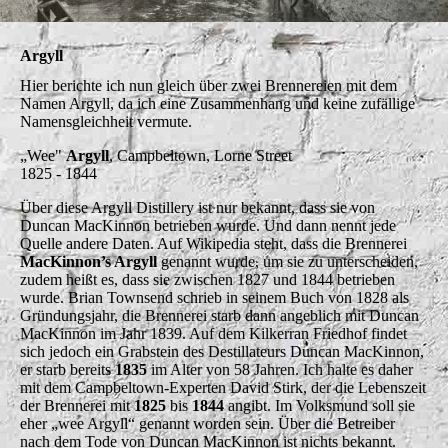
Argyll
Hier berichte ich nun gleich über zwei Brennereien mit dem
Namen Argyll, da ich eine Zusammenhang und keine zufällige
Namensgleichheit vermute.
„Wee"
Argyll
, Campbeltown, Lorne Street
1825 - 1844
Über diese Argyll Distillery ist nur bekannt, dass sie von
Duncan MacKinnon betrieben wurde. Und dann nennt jede
Quelle andere Daten. Auf Wikipedia steht, dass die Brennerei
MacKinnon’s Argyll
genannt wurde, um sie zu unterscheiden,
zudem heißt es, dass sie zwischen 1827 und 1844 betrieben
wurde. Brian Townsend schrieb in seinem Buch von 1828 als
Gründungsjahr, die Brennerei starb dann angeblich mit Duncan
MacKinnon im Jahr 1839. Auf dem Kilkerran Friedhof findet
sich jedoch ein Grabstein des Destillateurs Duncan MacKinnon,
er starb bereits
1835
im Alter von 58 Jahren. Ich halte es daher
mit dem Campbeltown-Experten David Stirk, der die Lebenszeit
der Brennerei mit
1825
bis
1844
angibt. Im Volksmund soll sie
eher „wee Argyll“ genannt worden sein. Über die Betreiber
nach dem Tode von Duncan MacKinnon ist nichts bekannt.