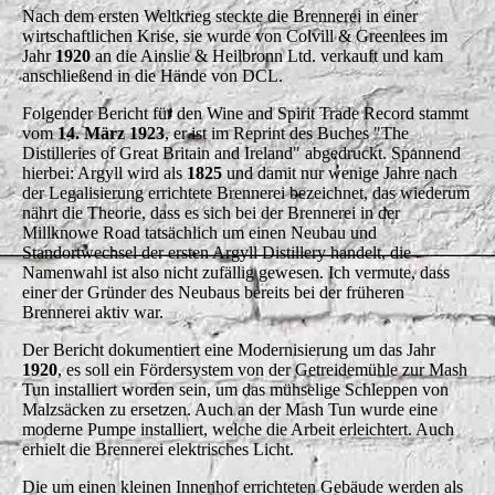
Nach dem ersten Weltkrieg steckte die Brennerei in einer
wirtschaftlichen Krise, sie wurde von Colvill & Greenlees im
Jahr
1920
an die Ainslie & Heilbronn Ltd. verkauft und kam
anschließend in die Hände von DCL.
Folgender Bericht für den Wine and Spirit Trade Record stammt
vom
14. März 1923
, er ist im Reprint des Buches "The
Distilleries of Great Britain and Ireland" abgedruckt. Spannend
hierbei: Argyll wird als
1825
und damit nur wenige Jahre nach
der Legalisierung errichtete Brennerei bezeichnet, das wiederum
nährt die Theorie, dass es sich bei der Brennerei in der
Millknowe Road tatsächlich um einen Neubau und
Standortwechsel der ersten Argyll Distillery handelt, die
Namenwahl ist also nicht zufällig gewesen. Ich vermute, dass
einer der Gründer des Neubaus bereits bei der früheren
Brennerei aktiv war.
Der Bericht dokumentiert eine Modernisierung um das Jahr
1920
, es soll ein Fördersystem von der Getreidemühle zur Mash
Tun installiert worden sein, um das mühselige Schleppen von
Malzsäcken zu ersetzen. Auch an der Mash Tun wurde eine
moderne Pumpe installiert, welche die Arbeit erleichtert. Auch
erhielt die Brennerei elektrisches Licht.
Die um einen kleinen Innenhof errichteten Gebäude werden als