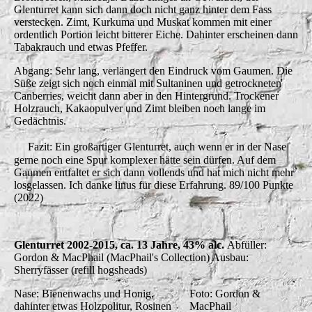
Glenturret kann sich dann doch nicht ganz hinter dem Fass
verstecken. Zimt, Kurkuma und Muskat kommen mit einer
ordentlich Portion leicht bitterer Eiche. Dahinter erscheinen dann
Tabakrauch und etwas Pfeffer.
Abgang: Sehr lang, verlängert den Eindruck vom Gaumen. Die
Süße zeigt sich noch einmal mit Sultaninen und getrockneten
Canberries, weicht dann aber in den Hintergrund. Trockener
Holzrauch, Kakaopulver und Zimt bleiben noch lange im
Gedächtnis.
Fazit: Ein großartiger Glenturret, auch wenn er in der Nase
gerne noch eine Spur komplexer hätte sein dürfen. Auf dem
Gaumen entfaltet er sich dann vollends und hat mich nicht mehr
losgelassen. Ich danke linus für diese Erfahrung. 89/100 Punkte
(2022)
Glenturret 2002-2015, ca. 13 Jahre, 43% alc.
Abfüller:
Gordon & MacPhail (MacPhail's Collection) Ausbau:
Sherryfässer (refill hogsheads)
Nase: Bienenwachs und Honig,
Foto: Gordon &
dahinter etwas Holzpolitur, Rosinen
MacPhail