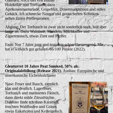
Gaumen: Auch hier erst einmal
Holzkohle und Torfrauch, dazu
Aprikosenmarmelade, Grapefruit, Dosenmandarinen und süßes
Gebäck. Ich schmecke Nougat und geräucherten Schinken
neben zarten Pfefferaromen.
Abgang: Der Torfrauch ist zwar nicht sonderlich stark, hält aber
lange an. Dazu Walnüsse, Mandeln, Milchkaffee und
Zigarrenrauch, etwas Zimt und Pfeffer.
Fazit: Nur 7 Jahre jung und trotzdem schon überzeugend. Mir
hat er wirklich gut gefallen. 86/100 Punkte (2022).
Glenturret 10 Jahre Peat Smoked, 50% alc.
Originalabfüllung (Release 2021)
. Ausbau: Europäische und
amerikanische Eichenholzfässer
Nase: Feuer und Rauch, ziemlich
klar und deutlich. Lagerfeuer,
Torfrauch und mariniertes Fleisch,
dann direkt milde Zitrusfrüchte.
Dahinter finde ich dann Karamell,
feuchten Waldboden und Gräser,
etwas Eukalyptus und Kellergeruch.