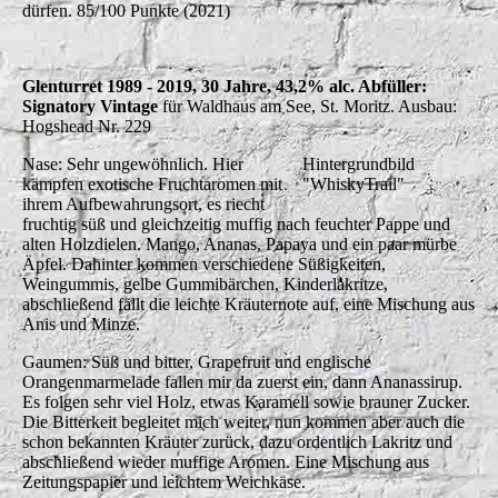
dürfen. 85/100 Punkte (2021)
Glenturret 1989 - 2019, 30 Jahre, 43,2% alc. Abfüller:
Signatory Vintage
für Waldhaus am See, St. Moritz. Ausbau:
Hogshead Nr. 229
Nase: Sehr ungewöhnlich. Hier
Hintergrundbild
kämpfen exotische Fruchtaromen mit
"WhiskyTrail"
ihrem Aufbewahrungsort, es riecht
fruchtig süß und gleichzeitig muffig nach feuchter Pappe und
alten Holzdielen. Mango, Ananas, Papaya und ein paar mürbe
Äpfel. Dahinter kommen verschiedene Süßigkeiten,
Weingummis, gelbe Gummibärchen, Kinderlakritze,
abschließend fällt die leichte Kräuternote auf, eine Mischung aus
Anis und Minze.
Gaumen: Süß und bitter, Grapefruit und englische
Orangenmarmelade fallen mir da zuerst ein, dann Ananassirup.
Es folgen sehr viel Holz, etwas Karamell sowie brauner Zucker.
Die Bitterkeit begleitet mich weiter, nun kommen aber auch die
schon bekannten Kräuter zurück, dazu ordentlich Lakritz und
abschließend wieder muffige Aromen. Eine Mischung aus
Zeitungspapier und leichtem Weichkäse.