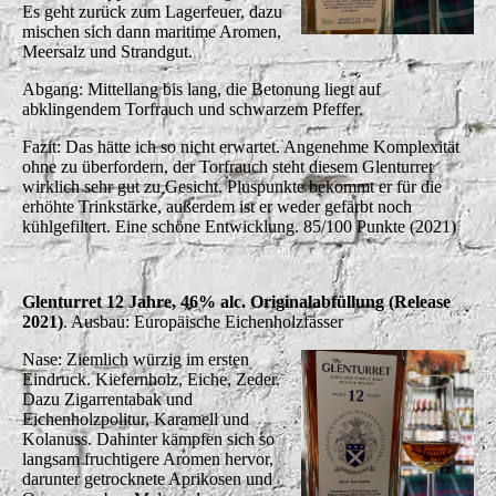
Es geht zurück zum Lagerfeuer, dazu
mischen sich dann maritime Aromen,
Meersalz und Strandgut.
Abgang: Mittellang bis lang, die Betonung liegt auf
abklingendem Torfrauch und schwarzem Pfeffer.
Fazit: Das hätte ich so nicht erwartet. Angenehme Komplexität
ohne zu überfordern, der Torfrauch steht diesem Glenturret
wirklich sehr gut zu Gesicht. Pluspunkte bekommt er für die
erhöhte Trinkstärke, außerdem ist er weder gefärbt noch
kühlgefiltert. Eine schöne Entwicklung. 85/100 Punkte (2021)
Glenturret 12 Jahre, 46% alc. Originalabfüllung (Release
2021)
. Ausbau: Europäische Eichenholzfässer
Nase: Ziemlich würzig im ersten
Eindruck. Kiefernholz, Eiche, Zeder.
Dazu Zigarrentabak und
Eichenholzpolitur, Karamell und
Kolanuss. Dahinter kämpfen sich so
langsam fruchtigere Aromen hervor,
darunter getrocknete Aprikosen und