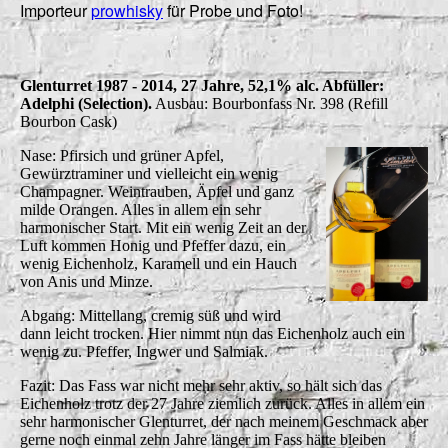
Importeur
prowhisky
für Probe und Foto!
Glenturret 1987 - 2014, 27 Jahre, 52,1% alc. Abfüller:
Adelphi (Selection).
Ausbau: Bourbonfass Nr. 398 (Refill
Bourbon Cask)
Nase: Pfirsich und grüner Apfel,
Gewürztraminer und vielleicht ein wenig
Champagner. Weintrauben, Äpfel und ganz
milde Orangen. Alles in allem ein sehr
harmonischer Start. Mit ein wenig Zeit an der
Luft kommen Honig und Pfeffer dazu, ein
wenig Eichenholz, Karamell und ein Hauch
von Anis und Minze.
Abgang: Mittellang, cremig süß und wird
dann leicht trocken. Hier nimmt nun das Eichenholz auch ein
wenig zu. Pfeffer, Ingwer und Salmiak.
Fazit: Das Fass war nicht mehr sehr aktiv, so hält sich das
Eichenholz trotz der 27 Jahre ziemlich zurück. Alles in allem ein
sehr harmonischer Glenturret, der nach meinem Geschmack aber
gerne noch einmal zehn Jahre länger im Fass hätte bleiben