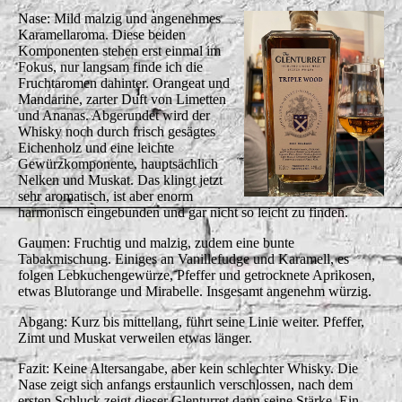
Nase: Mild malzig und angenehmes
Karamellaroma. Diese beiden
Komponenten stehen erst einmal im
Fokus, nur langsam finde ich die
Fruchtaromen dahinter. Orangeat und
Mandarine, zarter Duft von Limetten
und Ananas. Abgerundet wird der
Whisky noch durch frisch gesägtes
Eichenholz und eine leichte
Gewürzkomponente, hauptsächlich
Nelken und Muskat. Das klingt jetzt
sehr aromatisch, ist aber enorm
harmonisch eingebunden und gar nicht so leicht zu finden.
Gaumen: Fruchtig und malzig, zudem eine bunte
Tabakmischung. Einiges an Vanillefudge und Karamell, es
folgen Lebkuchengewürze, Pfeffer und getrocknete Aprikosen,
etwas Blutorange und Mirabelle. Insgesamt angenehm würzig.
Abgang: Kurz bis mittellang, führt seine Linie weiter. Pfeffer,
Zimt und Muskat verweilen etwas länger.
Fazit: Keine Altersangabe, aber kein schlechter Whisky. Die
Nase zeigt sich anfangs erstaunlich verschlossen, nach dem
ersten Schluck zeigt dieser Glenturret dann seine Stärke. Ein