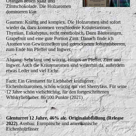
Orangen neben Malz und
Zimtschokolade. Die Holzaromen
dominieren klar.
Gaumen: Kräftig und komplex. Die Holzaromen sind sofort
wieder da, dazu kommen verschiedene Kräuteraromen.
Thymian, Eukalyptus, recht mentholisch. Dazu Blutorangen,
Grapefruit und eine gute Portion Zimt. Danach finde ich
Aromen von Gewürznelken und getrockneten Johannisbeeren,
zum Ende hin Pfeffer und Ingwer.
Abgang: Sehr lang und würzig, einiges an Pfeffer, Zimt und
Ingwer. Auch die Kräuteraromen sind weiterhin da, außerdem
etwas Leder und viel Eiche.
Fazit: Ein Glenturret für Liebhaber kräftigerer
Eichenholzaromen, schön würzig mit viel Sherryfass. Für seine
12 Jahre schön vielschichtig, für den fortgeschrittenen
Whiskyliebhaber. 86/100 Punkte (2021)
Glenturret 12 Jahre, 46% alc. Originalabfüllung (Release
2022)
. Ausbau: Europäische und amerikanische
Eichenholzfässer