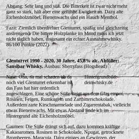
Abgang: Sehr lang und süß. Die Bitterkeit ist zwar nicht mehr
ganz so stark, hält aber eine gefühlte Ewigkeit an. Dazu alte
Eichenholzmöbel, Bienenwachs und ein Hauch Menthol.
Fazit: Ziemlich überdrehter Glenturret, spaßig und gleichzeitig
anstrengend. Die bittere Holzplanke im Mund muss ich jetzt
nicht täglich haben, insgesamt ein echter Ausnahmewhisky.
86/100 Punkte (2022)
Glenturret 1990 - 2020, 30 Jahre, 45,8% alc. Abfüller:
Sansibar Whisky.
Ausbau: Sherryfass (Hogshead)
Nase: Oha, na mal schauen ob da
Hintergrundbild:
noch viel Glenturret erkennbar ist,
deinwhisky.de
das Fass hat hier ordentlich
zugeschlagen. Eine schöne Süße steigt aus dem Glas empor,
Rosinen, Feigen, Rumkugeln und Zartbitterschokolade.
Außerdem zarte Kirschmarmelade und Zigarrentabak, vielleicht
etwas Bienenwachs. Mit etwas Abstand finde ich im
Hintergrund alte Eichenholzmöbel.
Gaumen: Die Süße drängt sich auf, dazu kommen kräftige
Kakaoaromen. Rosinen in Schokolade, Nougat, getrocknete
Brombeeren, Maracuja. Dazu einiges an Gewürzen, der