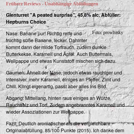
Frühere Reviews - Unabhängige Abfüllungen
Glenturret "A peated surprise", 45,8% alc. Abfüller:
Hepburns Choice
Nase: Banane pur! Richtig reife und
Foto: prowhisky
fruchtig süße Banane, lecker. Dahinter
kommt dann der milde Torfrauch, zudem dunkle
Butterkekse, Karamell und Äpfel. Auch Buttermais,
Wellpappe und etwas Kunststoff mischen sich dazu.
Gaumen: Ähnelt der Nase, jedoch etwas rauchiger und
intensiver, mehr Karamell, einiges an Pfeffer, Zimt und
Chili. Klingt eigenartig, passt aber alles ins Bild.
Abgang: Mittellang, hinten raus einiges an Würze,
Rauchsalz und Torf. Zudem angebranntes Karamell und
wieder Assoziationen zur Wellpappe.
Fazit: Deutlich aromatischer als die vergleichbare
Originalabfüllung. 85/100 Punkte (2015). Ich danke dem