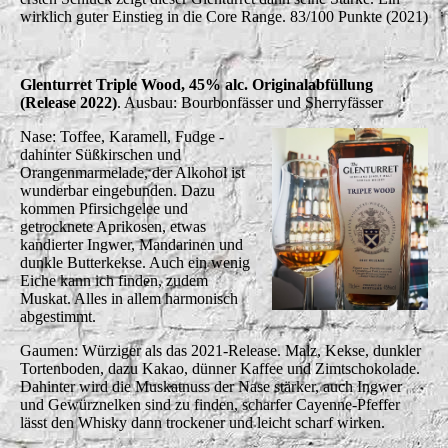
wirklich guter Einstieg in die Core Range. 83/100 Punkte (2021)
Glenturret Triple Wood, 45% alc. Originalabfüllung
(Release 2022)
. Ausbau: Bourbonfässer und Sherryfässer
Nase: Toffee, Karamell, Fudge -
dahinter Süßkirschen und
Orangenmarmelade, der Alkohol ist
wunderbar eingebunden. Dazu
kommen Pfirsichgelee und
getrocknete Aprikosen, etwas
kandierter Ingwer, Mandarinen und
dunkle Butterkekse. Auch ein wenig
Eiche kann ich finden, zudem
Muskat. Alles in allem harmonisch
abgestimmt.
Gaumen: Würziger als das 2021-Release. Malz, Kekse, dunkler
Tortenboden, dazu Kakao, dünner Kaffee und Zimtschokolade.
Dahinter wird die Muskatnuss der Nase stärker, auch Ingwer
und Gewürznelken sind zu finden, scharfer Cayenne-Pfeffer
lässt den Whisky dann trockener und leicht scharf wirken.