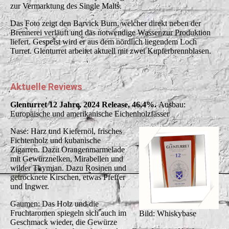
zur Vermarktung des Single Malts.
Das Foto zeigt den Barvick Burn, welcher direkt neben der
Brennerei verläuft und das notwendige Wasser zur Produktion
liefert. Gespeist wird er aus dem nördlich liegendem Loch
Turret. Glenturret arbeitet aktuell mit zwei Kupferbrennblasen.
Aktuelle Reviews
Glenturret 12 Jahre, 2024 Release, 46,4%.
Ausbau:
Europäische und amerikanische Eichenholzfässer
Nase: Harz und Kiefernöl, frisches
Fichtenholz und kubanische
Zigarren. Dazu Orangenmarmelade
mit Gewürznelken, Mirabellen und
wilder Thymian. Dazu Rosinen und
getrocknete Kirschen, etwas Pfeffer
und Ingwer.
Gaumen: Das Holz und die
Fruchtaromen spiegeln sich auch im
Bild: Whiskybase
Geschmack wieder, die Gewürze