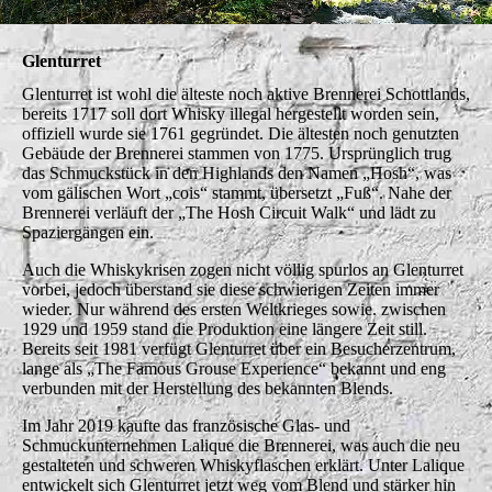
Glenturret
Glenturret ist wohl die älteste noch aktive Brennerei Schottlands,
bereits 1717 soll dort Whisky illegal hergestellt worden sein,
offiziell wurde sie 1761 gegründet. Die ältesten noch genutzten
Gebäude der Brennerei stammen von 1775. Ursprünglich trug
das Schmuckstück in den Highlands den Namen „Hosh“, was
vom gälischen Wort „cois“ stammt, übersetzt „Fuß“. Nahe der
Brennerei verläuft der „The Hosh Circuit Walk“ und lädt zu
Spaziergängen ein.
Auch die Whiskykrisen zogen nicht völlig spurlos an Glenturret
vorbei, jedoch überstand sie diese schwierigen Zeiten immer
wieder. Nur während des ersten Weltkrieges sowie. zwischen
1929 und 1959 stand die Produktion eine längere Zeit still.
Bereits seit 1981 verfügt Glenturret über ein Besucherzentrum,
lange als „The Famous Grouse Experience“ bekannt und eng
verbunden mit der Herstellung des bekannten Blends.
Im Jahr 2019 kaufte das französische Glas- und
Schmuckunternehmen Lalique die Brennerei, was auch die neu
gestalteten und schweren Whiskyflaschen erklärt. Unter Lalique
entwickelt sich Glenturret jetzt weg vom Blend und stärker hin