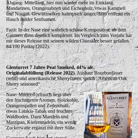
Abgang: Mittellang, hier nun wieder mehr im Einklang.
Mandarinen, Orangenabrieb und Eichenholz, etwas Karamell
und Nougat. Gewürznelken halten sich länger, dazu entfernt ein
Hauch milder Senfsamen.
Fazit: In der Nase eine wahrlich schöne Komposition, ab dem
Gaumen dann deutlich komplexer. Im Vergleich zum Vorjahr hat
mir dieses Release mit seinem wilden Charakter besser gefallen.
84/100 Punkte (2022).
Glenturret 7 Jahre Peat Smoked, 44% alc.
Originalabfüllung (Release 2022)
. Ausbau: Bourbonfässer
(refill) und amerikanische Sherryfässer, sprich „American Oak
Sherry seasoned“
Nase: Milder Torfrauch liegt über
den fruchtigeren Aromen. Holzkohle,
Orangenspalten und Zedernholz,
etwas Latakia-Tabak und feuchter
Waldboden. Dazu Mandeln und
Marzipan, Kiefernnadeln, ein wenig
Zuckerwatte ergänzt mit ihrer Süße.