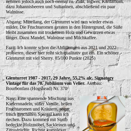
nehmen jedoch auch noch einmal zu. Zimt, Ingwer, Kardamom,
dazu Johannisbeeren und Sultaninen, abschließend ein paar
Walnüsse.
Abgang: Mittellang, der Glenturret wird nun wieder etwas
milder. Die Fruchtaromen geraten in den Hintergrund, die Süße
bleibt zusammen mit trockenem Holz und Gewürzen etwas
länger. Dazu Mandel, Walnüsse und Milchkaffee.
Fazit: Ich konnte schon die Abfüllungen aus 2021 und 2022
probieren, dieser hier reiht sich qualitativ gut ein. Ein schöner
Glenturret mit viel Sherry. 85/100 Punkte (2025)
Glenturret 1987 - 2017, 29 Jahre, 55,2% alc. Signatory
Vintage für das 70. Jubiläum von Velier.
Ausbau:
Bourbonfass (Hogshead) Nr. 370
Nase: Eine spannende Mischung aus
Kiefernnadeln, süßer Vanille, hellen
Fruchtaromen und Kräutern, sogar
frisch geschälten Spargel kann ich
riechen. Dazu kommen mit Staub
bedeckte Holzmöbel, Sackleinen und
Zitrusfrüchte. Richtig komplexer