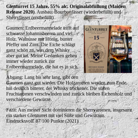
Glenturret 15 Jahre, 55% alc. Originalabfüllung (Maiden
Release 2020)
. Ausbau: Bourbonfässer (wiederbefüllt) und
Sherryfässer (erstbefüllt)
Gaumen: Erdbeermarmelade trifft auf
schwarze Johannisbeeren und viel
Holz. Walnüsse mit Honig, bunter
Pfeffer und Zimt. Die Eiche schlägt
ganz schön zu, was dem Whisky
aber gut tut. Meine Gedanken gehen
immer wieder zurück zur
Erdbeermarmelade, die hat es in sich.
Abgang: Lang bis sehr lang, gibt den
Gaumen ganz gut wieder. Die Holzaromen werden zum Ende
hin deutlich bitterer, der Whisky trockener. Die süßen
Fruchtaromen verschwinden und zurück bleiben Eichenholz und
verschiedene Gewürze.
Fazit: Aus meiner Sicht dominieren die Sherryaromen, insgesamt
ein starker Glenturret mit viel Süße und Gewürzen.
Eindrucksvoll. 87/100 Punkte (2021).