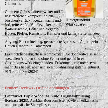
Glenturret.
Gaumen: Geht spannend weiter und
liegt zwischen komplex und ein
Hintergrundbild
bisschen verrückt. Kerzenwachs und
Whiskybase
Jod, reife Äpfel, Vanillezucker,
Walnussschale, Leder und elegante
Hölzer, Pfeffer, Kunststoff, Kampfer und kalter Pfefferminztee.
Abgang: Eher mittellang, getrocknete Aprikosen, Aspirin, ein
Hauch Grapefruit, Camembert.
Fazit: Ich liebe ihn, diese Komplexität. Die doch teilweise sehr
speziellen Aromen sind ohne Fehler und genial in ein
Gesamtkunstwerk eingebunden. Er könnte gerne noch etwas
mehr Biss haben, aber sich so ein wahnsinnig guter Glenturret.
91/100 Punkte (2024)
Frühere Reviews - Originalabfüllungen
Glenturret Triple Wood, 44% alc. Originalabfüllung
(Release 2021)
. Ausbau: Bourbonfässer sowie amerikanische
und europäische Sherryfässer