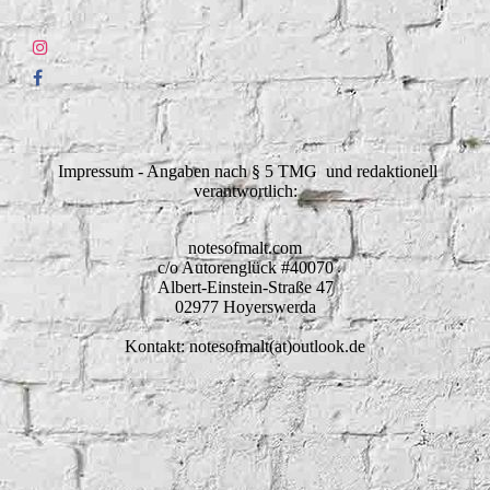
Impressum - Angaben nach § 5 TMG und redaktionell
verantwortlich:
notesofmalt.com
c/o Autorenglück #40070
Albert-Einstein-Straße 47
02977 Hoyerswerda
Kontakt: notesofmalt(at)outlook.de