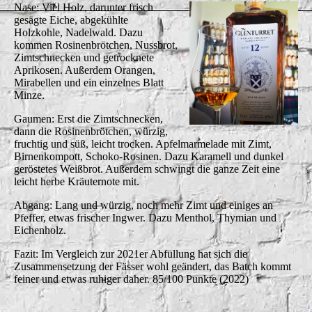
Nase: Viel Holz, darunter frisch
gesägte Eiche, abgekühlte
Holzkohle, Nadelwald. Dazu
kommen Rosinenbrötchen, Nussbrot,
Zimtschnecken und getrocknete
Aprikosen. Außerdem Orangen,
Mirabellen und ein einzelnes Blatt
Minze.
Gaumen: Erst die Zimtschnecken,
dann die Rosinenbrötchen, würzig,
fruchtig und süß, leicht trocken. Apfelmarmelade mit Zimt,
Birnenkompott, Schoko-Rosinen. Dazu Karamell und dunkel
geröstetes Weißbrot. Außerdem schwingt die ganze Zeit eine
leicht herbe Kräuternote mit.
Abgang: Lang und würzig, noch mehr Zimt und einiges an
Pfeffer, etwas frischer Ingwer. Dazu Menthol, Thymian und
Eichenholz.
Fazit: Im Vergleich zur 2021er Abfüllung hat sich die
Zusammensetzung der Fässer wohl geändert, das Batch kommt
feiner und etwas ruhiger daher. 85/100 Punkte (2022)