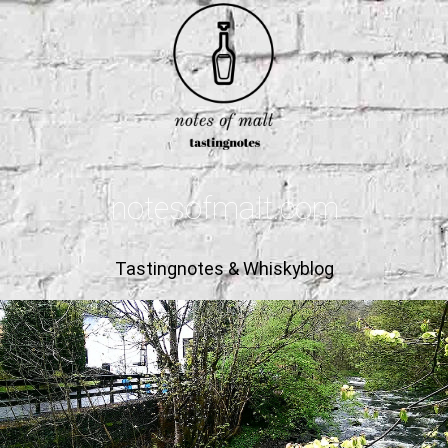
notesofmalt.com
Tastingnotes & Whiskyblog