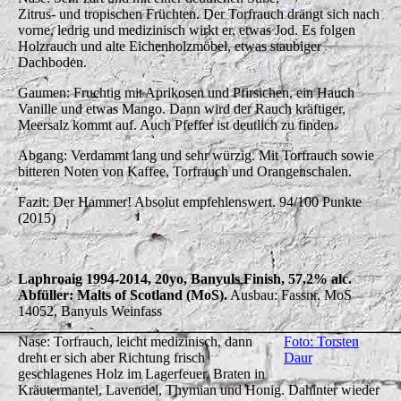
Zitrus- und tropischen Früchten. Der Torfrauch drängt sich nach
vorne, ledrig und medizinisch wirkt er, etwas Jod. Es folgen
Holzrauch und alte Eichenholzmöbel, etwas staubiger
Dachboden.
Gaumen: Fruchtig mit Aprikosen und Pfirsichen, ein Hauch
Vanille und etwas Mango. Dann wird der Rauch kräftiger,
Meersalz kommt auf. Auch Pfeffer ist deutlich zu finden.
Abgang: Verdammt lang und sehr würzig. Mit Torfrauch sowie
bitteren Noten von Kaffee, Torfrauch und Orangenschalen.
Fazit: Der Hammer! Absolut empfehlenswert. 94/100 Punkte
(2015)
Laphroaig 1994-2014, 20yo, Banyuls Finish, 57,2% alc.
Abfüller: Malts of Scotland (MoS).
Ausbau: Fassnr. MoS
14052, Banyuls Weinfass
Nase: Torfrauch, leicht medizinisch, dann
Foto: Torsten
dreht er sich aber Richtung frisch
Daur
geschlagenes Holz im Lagerfeuer. Braten in
Kräutermantel, Lavendel, Thymian und Honig. Dahinter wieder