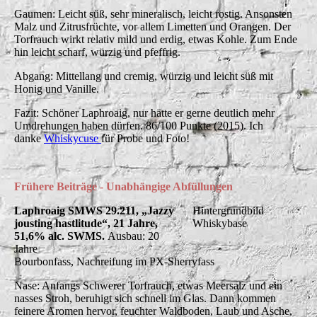
Gaumen: Leicht süß, sehr mineralisch, leicht rostig. Ansonsten
Malz und Zitrusfrüchte, vor allem Limetten und Orangen. Der
Torfrauch wirkt relativ mild und erdig, etwas Kohle. Zum Ende
hin leicht scharf, würzig und pfeffrig.
Abgang: Mittellang und cremig, würzig und leicht süß mit
Honig und Vanille.
Fazit: Schöner Laphroaig, nur hätte er gerne deutlich mehr
Umdrehungen haben dürfen. 86/100 Punkte (2015). Ich
danke
Whiskycuse
für Probe und Foto!
Frühere Beiträge - Unabhängige Abfüllungen
Laphroaig SMWS 29.211, „Jazzy
Hintergrundbild
jousting hastlitude“, 21 Jahre,
Whiskybase
51,6% alc. SWMS.
Ausbau: 20
Jahre
Bourbonfass, Nachreifung im PX-Sherryfass
Nase: Anfangs Schwerer Torfrauch, etwas Meersalz und ein
nasses Stroh, beruhigt sich schnell im Glas. Dann kommen
feinere Aromen hervor, feuchter Waldboden, Laub und Asche,