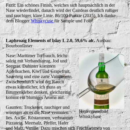
Fazit: Ein schönes Finish, welches sich hauptsächlich in der
Nase wiederfindet, danach wird der Cairdeas deutlich rußiger
und rauchiger, klare Linie. 86/100 Punkte (2015). Ich danke
dem Blogger
Whiskycuse
für Sample und Foto!
Laphroaig Elements of Islay L 2.0, 59,6% alc.
Ausbau:
Bourbonfässer
Nase: Maritimer Torfrauch, leicht
salzig mit Verbandszeug, Jod und
Seegras. Dahinter kommen
Apfelkuchen, Kiwi und Grapefruit,
Sauerteig und eine zarte Vanillenote.
Zwischendurch wird der Rauch
etwas künstlicher, ich muss an
Bitumenkleber denken, gleichzeitig
kommt ein blumiges Aroma auf.
Gaumen: Trockener, rauchiger und
Hintergrundbild
würziger als es die Nase vermuten
Whiskybase
lies. Asche, Röstaromen, verbrannter
Pizzateig. Meersalz, Pfeffer, Hafer
und Malz, Vanille. Dazu mischen sich Fruchtaromen von