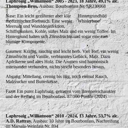
Laphroaig „Williamson“ 2005 - 2023, 18 Jahre, 49,1% alc.
Thompson Bros.
Ausbau: Bourbonfass Nr. SR230068
Nase: Ein leicht gezähmter aber klar
Hintergrundbild
medizinischer Torfrauch. Eine wenig
Whiskybase
Meersalz und Wunddesinfektion,
Schiffsplanken, Kohle, süßes Malz und ein wenig Toffee. Im
Hintergrund halten sich Zitrusfrüchte und sogar eine zart
blumige Komponente.
Gaumen: Kräftig, rauchig und leicht herb. Viel Torf, ein wenig
Zitrusfrucht und Vanille, verbranntes Gebäck, Malz. Dazu
Apfelkerne und altes Holz. Die Aromen sind harmonisch
miteinander verbunden, nichts stricht besonders heraus.
Abgang: Mittellang, cremig bis ölig, noch einmal Rauch,
Malzzucker und Butterkekse.
Fazit: Ein purer Laphroaig, getragen vom Brennereicharakter
und der Reifung im Bourbonfass. 87/100 Punkte (2024)
Laphroaig „Williamson“ 2010 - 2024, 13 Jahre, 53,7% alc.
A.D. Rattray.
Ausbau: 10 Jahre im Bourbonfass, Nachreifung
im Marsala-Weinfass Nr. 894