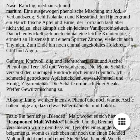
Nase: Rauchig, medizinisch und
maritim. Eine ausgewogen phenolische Mischung mit Jod,
Verbandszeug, Schiffsplanken und Kiesstrand. Im Hintergrund
ein Hauch frische Äpfel und Birne, der Torfrauch lässt aber
nicht viel zu, eher kämpft sich ein leichtes Vanillearoma durch.
Danach entwickelt sich noch einmal eine leichte Kräuternote,
erinnert an Hustensaft mit einem Spritzer Zitrone, vielleicht auch
Thymian. Zum Ende hin noch einmal angekohltes Holzbrett,
Glut und Algen.
Gaumen: Kraftvoll, ölig und leicht scharf. Glut und Asche,
Phenol und Teer, Jod und Verbandszeug. Die leichte Schärfe
verstärkt den rauchigen Eindruck noch einmal deutlich. Ich
schmecke getrocknete Apfelstückchen, etwas Karamell und
Honig, Zigarrentabak. Die Schärfe ordne ich einer Steak-
Pfeffer-Gewürzmischung zu.
Abgang: Lang, weniger intensiv. Phenol und noch warme Asche
halten lange an, dazu etwas Bittermandelöl und Lakritz.
Fazit: Ein herrlicher „Blended“ Malt, wobei es sich hier um
“teaspooned Malt Whisky”
handelt. Um die Brennerei zu
verschleiern wurde dem Fass ein Teelöffel eines anderen Malts
beigemengt, womit es sich eben nur noch um einen Blended
Malt und nicht mehr um einen Single Malt handelt. Welche