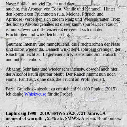
Nase: Süßlich mit viel Frucht und dazu
rauchig, mit Aromen von Toast, Vanille und Karamell. Hinter
den komplexen Fruchtnoten (u.a. Melone, Pfirsich und
Aprikose) verbergen sich zudem Malz und Wiesenkräuter. Trotz
des hohen Alkoholgehaltes ist dieser kaum spürbar. Der Rauch
ist nur schwer zu differenzieren, er vereint sich mit den
Fruchtnoten und wirkt leicht aschig.
Gaumen: Intensiv und mundfüllend, die Fruchtaromen der Nase
sind sofort wieder da. Danach wirkt der Laphroaig cremiger, der
Rauch nur leicht zu. Lagerfeuer am Küstenstrand, mineralisch
und mit Eichenholz.
Abgang: Sehr lang und wieder sehr intensiv, obwohl auch hier
der Alkohol kaum spürbar bleibt. Der Rauch nimmt nun noch
einmal Fahrt auf, ohne dass die Frucht an Profil verliert.
Fazit: Grandios - absolut zu empfehlen! 91/100 Punkte (2015)
Ich danke
Whiskycuse
für die Probe!
Laphroaig 1998 - 2019, SMWS 29.267, 21 Jahre, „A
moment of warmth“, 55% alc. SMWS.
Ausbau: Bourbonfass.