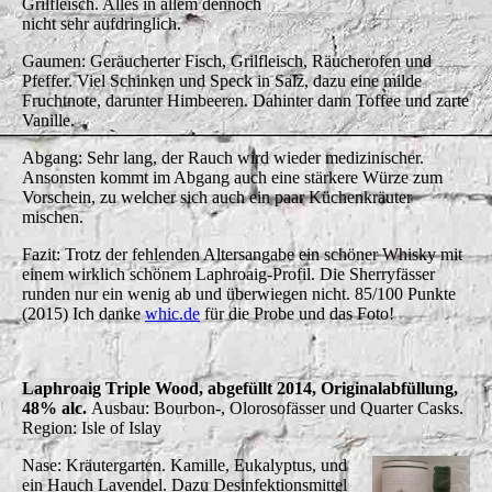
Grilfleisch. Alles in allem dennoch
nicht sehr aufdringlich.
Gaumen: Geräucherter Fisch, Grilfleisch, Räucherofen und
Pfeffer. Viel Schinken und Speck in Salz, dazu eine milde
Fruchtnote, darunter Himbeeren. Dahinter dann Toffee und zarte
Vanille.
Abgang: Sehr lang, der Rauch wird wieder medizinischer.
Ansonsten kommt im Abgang auch eine stärkere Würze zum
Vorschein, zu welcher sich auch ein paar Küchenkräuter
mischen.
Fazit: Trotz der fehlenden Altersangabe ein schöner Whisky mit
einem wirklich schönem Laphroaig-Profil. Die Sherryfässer
runden nur ein wenig ab und überwiegen nicht. 85/100 Punkte
(2015) Ich danke
whic.de
für die Probe und das Foto!
Laphroaig Triple Wood, abgefüllt 2014, Originalabfüllung,
48% alc.
Ausbau: Bourbon-, Olorosofässer und Quarter Casks.
Region: Isle of Islay
Nase: Kräutergarten. Kamille, Eukalyptus, und
ein Hauch Lavendel. Dazu Desinfektionsmittel