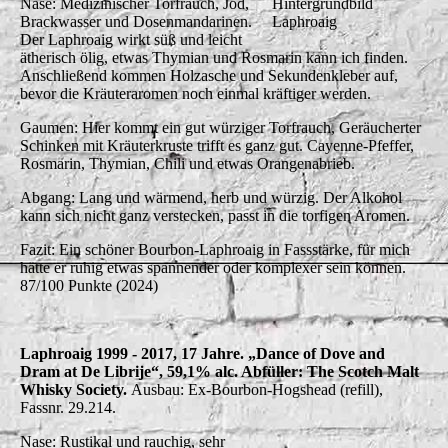
Nase: Medizinischer Torfrauch, Jod,
Hintergrundbild
Brackwasser und Dosenmandarinen.
Laphroaig
Der Laphroaig wirkt süß und leicht
ätherisch ölig, etwas Thymian und Rosmarin kann ich finden.
Anschließend kommen Holzasche und Sekundenkleber auf,
bevor die Kräuteraromen noch einmal kräftiger werden.
Gaumen: Hier kommt ein gut würziger Torfrauch, Geräucherter
Schinken mit Kräuterkruste trifft es ganz gut. Cayenne-Pfeffer,
Rosmarin, Thymian, Chili und etwas Orangenabrieb.
Abgang: Lang und wärmend, herb und würzig. Der Alkohol
kann sich nicht ganz verstecken, passt in die torfigen Aromen.
Fazit: Ein schöner Bourbon-Laphroaig in Fassstärke, für mich
hätte er ruhig etwas spannender oder komplexer sein können.
87/100 Punkte (2024)
Laphroaig 1999 - 2017, 17 Jahre. „Dance of Dove and
Dram at De Librije“, 59,1% alc. Abfüller: The Scotch Malt
Whisky Society.
Ausbau: Ex-Bourbon-Hogshead (refill),
Fassnr. 29.214.
Nase: Rustikal und rauchig, sehr