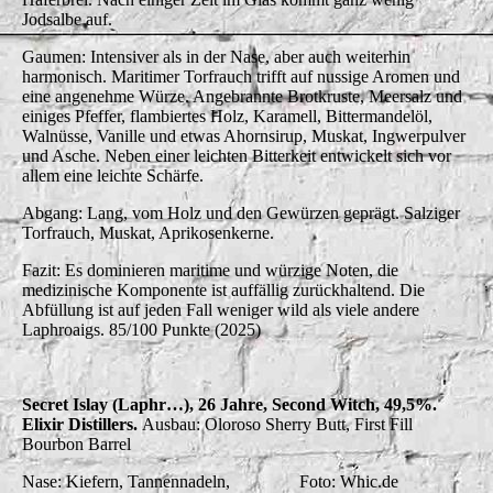
Jodsalbe auf.
Gaumen: Intensiver als in der Nase, aber auch weiterhin
harmonisch. Maritimer Torfrauch trifft auf nussige Aromen und
eine angenehme Würze. Angebrannte Brotkruste, Meersalz und
einiges Pfeffer, flambiertes Holz, Karamell, Bittermandelöl,
Walnüsse, Vanille und etwas Ahornsirup, Muskat, Ingwerpulver
und Asche. Neben einer leichten Bitterkeit entwickelt sich vor
allem eine leichte Schärfe.
Abgang: Lang, vom Holz und den Gewürzen geprägt. Salziger
Torfrauch, Muskat, Aprikosenkerne.
Fazit: Es dominieren maritime und würzige Noten, die
medizinische Komponente ist auffällig zurückhaltend. Die
Abfüllung ist auf jeden Fall weniger wild als viele andere
Laphroaigs. 85/100 Punkte (2025)
Secret Islay (Laphr…), 26 Jahre, Second Witch, 49,5%.
Elixir Distillers.
Ausbau: Oloroso Sherry Butt, First Fill
Bourbon Barrel
Nase: Kiefern, Tannennadeln,
Foto: Whic.de