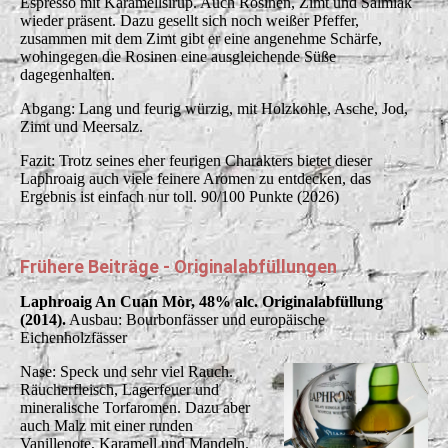
Espresso mit Karamellsirup. Auch Rosinen, Zimt und Salmiak
wieder präsent. Dazu gesellt sich noch weißer Pfeffer,
zusammen mit dem Zimt gibt er eine angenehme Schärfe,
wohingegen die Rosinen eine ausgleichende Süße
dagegenhalten.
Abgang: Lang und feurig würzig, mit Holzkohle, Asche, Jod,
Zimt und Meersalz.
Fazit: Trotz seines eher feurigen Charakters bietet dieser
Laphroaig auch viele feinere Aromen zu entdecken, das
Ergebnis ist einfach nur toll. 90/100 Punkte (2026)
Frühere Beiträge - Originalabfüllungen
Laphroaig An Cuan Mòr, 48% alc. Originalabfüllung
(2014).
Ausbau: Bourbonfässer und europäische
Eichenholzfässer
Nase: Speck und sehr viel Rauch.
Räucherfleisch, Lagerfeuer und
mineralische Torfaromen. Dazu aber
auch Malz mit einer runden
Vanillenote, Karamell und Mandeln.