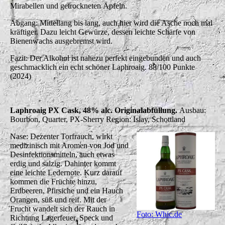
Mirabellen und getrockneten Äpfeln.
Abgang: Mittellang bis lang, auch hier wird die Asche noch mal
kräftiger. Dazu leicht Gewürze, dessen leichte Schärfe von
Bienenwachs ausgebremst wird.
Fazit: Der Alkohol ist nahezu perfekt eingebunden und auch
geschmacklich ein echt schöner Laphroaig. 88/100 Punkte
(2024)
Laphroaig PX Cask, 48% alc. Originalabfüllung.
Ausbau:
Bourbon, Quarter, PX-Sherry Region: Islay, Schottland
Nase: Dezenter Torfrauch, wirkt
medizinisch mit Aromen von Jod und
Desinfektionsmitteln, auch etwas
erdig und salzig. Dahinter kommt
eine leichte Ledernote. Kurz darauf
kommen die Früchte hinzu,
Erdbeeren, Pfirsiche und ein Hauch
Orangen, süß und reif. Mit der
Frucht wandelt sich der Rauch in
Foto: Whic.de
Richtung Lagerfeuer, Speck und