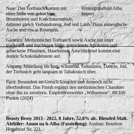
Nase: Der Torfrauch kommt mit
Hintergrundbild Alba
einer Süße von gekochten
Import
Brombeeren und Kirschmarmelade,
dahinter gleich Verbandszeug, Jod und Laub. Dazu mineralische
Asche und etwas Rosmarin.
Gaumen: Medizinischer Torfrauch sowie Asche mit einer
trockenen und fruchtigen Süße, getrocknete Aprikosen und
gebackene Pflaumen, Haselnüsse. Anschließend kommt eine
dunkle Schokoladennote auf.
Abgang: Mittellang bis lang, wärmend. Sultaninen, Datteln, Jod,
der Torfrauch geht langsam in Tabakrauch über.
Fazit: Besonders im Geruch komplex und dennoch nicht
überfordernd. Das Finish ergänzt den medizinischen Charakter
ohne ihn zu zerstören. Empfehlenswerter „Williamson“. 88/100
Punkte (2024)
Beasty Bessy 2013 - 2022, 8 Jahre, 52,8% alc. Blended Malt.
Abfüller: Anam na h-Alba (Fassteilung)
. Ausbau: Bourbon
Hogshead Nr. 221