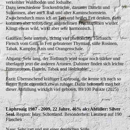
verkohlter Waldboden und Jodsalbe.
Dazu verschiedene Trockenfrüchte, darunter Datteln und
Sultaninen, aber auch Ruß und alter Kaminschornstein.
Zwischendurch muss ich an Teer und heißes Fett denken, dann
kommen aber sofort diese angenehmen Fruchtaromen wieder.
Klingt etwas wild, wirkt aber sehr harmonisch.
Gaumen: Sehr intensiv, richtig viel phenolicher Torfrauch.
Fleisch vom Grill, in Fett gebratener Thymian, süße Rosinen,
Tabak, Kampfer, Anis und Orangenschale.
Abgang: Sehr lang, der Torfrauch wird sogar noch stärker und
überlagert jetzt die anderen Aromen. Dahinter finden sich leichte
Bitteraromen, Datteln, Tabak und Holzkohle.
Fazit: Überraschend kräftiger Laphroaig, die kenne ich nach so
langer Reife eigentlich etwas ruhiger. Dafür bekommt man bei
dieser Abfüllung wirklich viel geboten. 89/100 Punkte (2025)
Laphroaig 1987 - 2009, 22 Jahre, 46% alc. Abfüller: Silver
Seal.
Region: Islay, Schottland. Besonderheit: Limitiert auf 190
Flaschen
Nase: Sehr zart und mit einer deutlichen Süße,