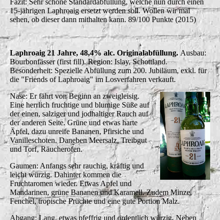
Fazit: Sehr schöne Standardabfüllung, welche nun durch einen
15-jährigen Laphroaig ersetzt werden soll. Wollen wir mal
sehen, ob dieser dann mithalten kann. 89/100 Punkte (2015)
Laphroaig 21 Jahre, 48,4% alc. Originalabfüllung.
Ausbau:
Bourbonfässer (first fill). Region: Islay, Schottland.
Besonderheit: Spezielle Abfüllung zum 200. Jubiläum, exkl. für
die "Friends of Laphroaig" im Losverfahren verkauft.
Nase: Er fährt von Beginn an zweigleisig.
Eine herrlich fruchtige und blumige Süße auf
der einen, salziger und jodhaltiger Rauch auf
der anderen Seite. Grüne und etwas harte
Äpfel, dazu unreife Bananen, Pfirsiche und
Vanilleschoten. Daneben Meersalz, Treibgut
und Torf, Räucherofen.
Gaumen: Anfangs sehr rauchig, kräftig und
leicht würzig. Dahinter kommen die
Fruchtaromen wieder. Etwas Apfel und
Mandarinen, grüne Bananen und Karamell. Zudem Minze,
Fenchel, tropische Früchte und eine gute Portion Malz.
Abgang: Lang, etwas pfeffrig und ordentlich würzig. Neben