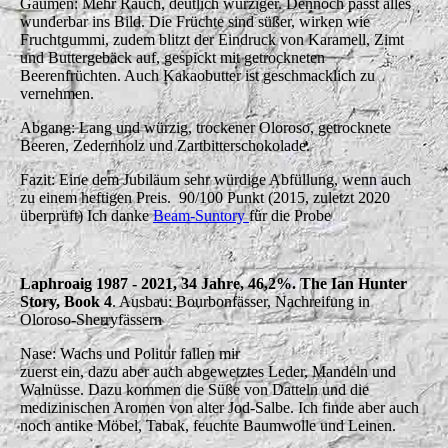
Gaumen: Mehr Rauch, deutlich würziger. Dennoch passt alles
wunderbar ins Bild. Die Früchte sind süßer, wirken wie
Fruchtgummi, zudem blitzt der Eindruck von Karamell, Zimt
und Buttergebäck auf, gespickt mit getrockneten
Beerenfrüchten. Auch Kakaobutter ist geschmacklich zu
vernehmen.
Abgang: Lang und würzig, trockener Oloroso, getrocknete
Beeren, Zedernholz und Zartbitterschokolade.
Fazit: Eine dem Jubiläum sehr würdige Abfüllung, wenn auch
zu einem heftigen Preis. 90/100 Punkt (2015, zuletzt 2020
überprüft) Ich danke
Beam-Suntory
für die Probe
Laphroaig 1987 - 2021, 34 Jahre, 46,2%. The Ian Hunter
Story, Book 4
. Ausbau: Bourbonfässer, Nachreifung in
Oloroso-Sherryfässern
Nase: Wachs und Politur fallen mir
zuerst ein, dazu aber auch abgewetztes Leder, Mandeln und
Walnüsse. Dazu kommen die Süße von Datteln und die
medizinischen Aromen von alter Jod-Salbe. Ich finde aber auch
noch antike Möbel, Tabak, feuchte Baumwolle und Leinen.