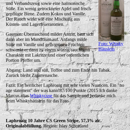
und Verbandszeug sowie eine harmonische
Süße. Ein wenig getrockneter Apfel und frisch
gepflügte Birne. Zudem Kokos und Vanille.
Der Rauch wirkt wie eine Mischung aus
Küsten- und Lagerfeueraromen.
Gaumen: Überraschend milder Antritt, baut sich
dann aber im Mundraum auf. Anfangs milde
Foto: Whisky
Süße mit Vanille und gelb/grünen Früchten
Häuslein
schwenkt er dann zu einem würzig/rauchigem
Charakter mit Lakritze und einer ordentlichen
Portion Pfeffer um.
Abgang: Land und süß, Toffee und zum Ende hin Tabak.
Zurück bleibt Zigarrenasche.
Fazit: Ein herrlicher Laphroaig mit sehr vielen Nuancen. Ein "no
age statement" der was kann!87/100 Punkte (2015 Ich danke
Marcus alias
Whiskycuse
für das Sample und bedanke mich
beim Whiskyhäuslein für das Foto.
Laphroaig 10 Jahre CS Green Stripe, 57,3% alc.
Originalabfüllung.
Region: Islay Schottland