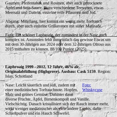
Gaumen: Pfeifentabak und Rosinen, aber auch getrocknete
Äpfel.und Soja-Sauce. Dazu verschiedene Teesorten, etwas
Meersalz und Datteln, einzelne reife Pflaumen und Jod.
Abgang: Mittellang, hier kommt ein wenig mehr Torfrauch
durch, aber auch einzelne Grillaromen mit süßer Marinade.
Fazit: Ein schöner Laphroaig, der zumindest in der Nase auch
komplex ist. Ansonsten fehlt ihm einfach das gewisse Etwas um
mit dem 30-Jährigen aus 2024 oder dem 32-Jährigen Olroso aus
2015 mithalten zu können. 88/100 Punkte (2025)
Laphroaig 1999 - 2012, 12 Jahre, 46% alc.
Originalabfüllung (Highgrove). Ausbau: Cask 5159
. Region:
Islay, Schottland
Nase: Leicht säuerlich und süß, zudem mit
Foto:
einer medizinischen Torfrauchnote. Hopfen,
Whiskycuse
Malz und grünes Gemüse. Dahinter dann
diverse Früchte, Äpfel, Birnenkompott und Vanille.
Vielschichtig. Danach kristallisiert sich der Rauch immer mehr,
wirkt weniger medizinischer als viele andere Laphis, dafür
Schießpulver und ein Hauch Schwefel.