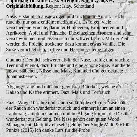
Laphroaig 10 Jahre Cask Strength, Batch 7, 56,3%,
Originalabfüllung.
Region: Islay, Schottland
Nase: Erstaunlich ausgewogen und fruchtig im Antritt. Leicht
rauchig, nur ganz entfernt medizinisch. Es folgen viele
verschiedene Früchte, darunter Himbeeren, Brombeeren und
Aprikosen, Äpfel und Pfirsiche. Die einzelnen Aromen sind sehr
verschwommen und lassen sich nur schwer fassen. Mit der Zeit
werden die Früchte trockener, dazu kommt etwas Vanille. Die
Süße verdichtet sich, Toffee und Haselnusscreme folgen.
Gaumen: Deutlich schwerer als in der Nase, kräftig und rauchig.
Teer und Phenol, dazu Früchte und eine schöne Süße. Kandierte
Ingwerstäbchen, Nüsse und Malz, Karamell und getrocknete
Johannisbeeren.
Abgang: Lang und mit einer gewissen Bitterkeit, welche an
Kakao und Kaffee erinnert. Dazu Malz und Torfrauch.
Fazit: Wow, 10 Jahre und schon so komplex? In der Nase hält
der Rauch sich wunderbar zurück und erinnert kaum an einen
Laphroaig, auf dem Gaumen und im Abgang kommt die Destille
wunderbar zur Geltung. Die Nase gehört dem guten Wood-
Management. Definitiv ein sehr gelungener Single Malt! 90/100
Punkte (2015) Ich danke Lars für die Probe