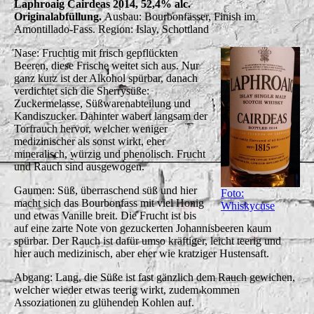
Laphroaig Cairdeas 2014, 52,4% alc.
Originalabfüllung.
Ausbau: Bourbonfässer, Finish im
Amontillado-Fass. Region: Islay, Schottland
Nase: Fruchtig mit frisch gepflückten
Beeren, diese Frische weitet sich aus. Nur
ganz kurz ist der Alkohol spürbar, danach
verdichtet sich die Sherrysüße:
Zuckermelasse, Süßwarenabteilung und
Kandiszucker. Dahinter wabert langsam der
Torfrauch hervor, welcher weniger
medizinischer als sonst wirkt, eher
mineralisch, würzig und phenolisch. Frucht
und Rauch sind ausgewogen.
Gaumen: Süß, überraschend süß und hier
Foto:
macht sich das Bourbonfass mit viel Honig
Whiskycuse
und etwas Vanille breit. Die Frucht ist bis
auf eine zarte Note von gezuckerten Johannisbeeren kaum
spürbar. Der Rauch ist dafür umso kräftiger, leicht teerig und
hier auch medizinisch, aber eher wie kratziger Hustensaft.
Abgang: Lang, die Süße ist fast gänzlich dem Rauch gewichen,
welcher wieder etwas teerig wirkt, zudem kommen
Assoziationen zu glühenden Kohlen auf.