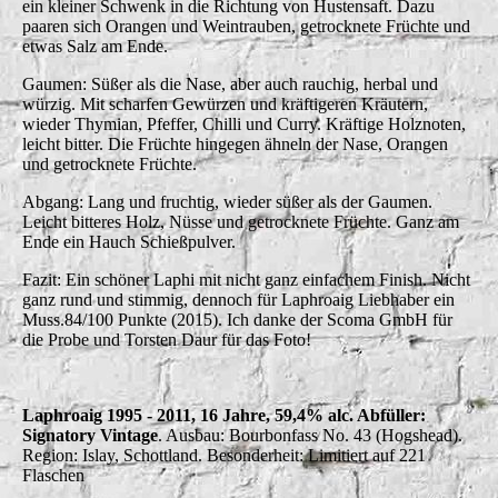
ein kleiner Schwenk in die Richtung von Hustensaft. Dazu
paaren sich Orangen und Weintrauben, getrocknete Früchte und
etwas Salz am Ende.
Gaumen: Süßer als die Nase, aber auch rauchig, herbal und
würzig. Mit scharfen Gewürzen und kräftigeren Kräutern,
wieder Thymian, Pfeffer, Chilli und Curry. Kräftige Holznoten,
leicht bitter. Die Früchte hingegen ähneln der Nase, Orangen
und getrocknete Früchte.
Abgang: Lang und fruchtig, wieder süßer als der Gaumen.
Leicht bitteres Holz, Nüsse und getrocknete Früchte. Ganz am
Ende ein Hauch Schießpulver.
Fazit: Ein schöner Laphi mit nicht ganz einfachem Finish. Nicht
ganz rund und stimmig, dennoch für Laphroaig Liebhaber ein
Muss.84/100 Punkte (2015). Ich danke der Scoma GmbH für
die Probe und Torsten Daur für das Foto!
Laphroaig 1995 - 2011, 16 Jahre, 59,4% alc. Abfüller:
Signatory Vintage
. Ausbau: Bourbonfass No. 43 (Hogshead).
Region: Islay, Schottland. Besonderheit: Limitiert auf 221
Flaschen