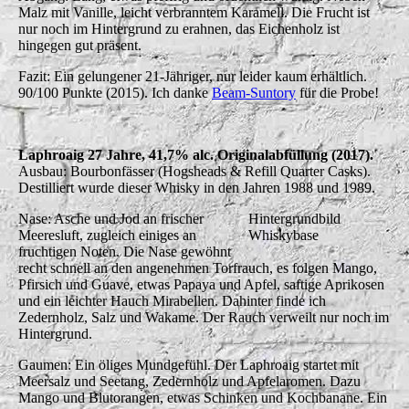
Malz mit Vanille, leicht verbranntem Karamell. Die Frucht ist
nur noch im Hintergrund zu erahnen, das Eichenholz ist
hingegen gut präsent.
Fazit: Ein gelungener 21-Jähriger, nur leider kaum erhältlich.
90/100 Punkte (2015). Ich danke
Beam-Suntory
für die Probe!
Laphroaig 27 Jahre, 41,7% alc. Originalabfüllung (2017).
Ausbau: Bourbonfässer (Hogsheads & Refill Quarter Casks).
Destilliert wurde dieser Whisky in den Jahren 1988 und 1989.
Nase: Asche und Jod an frischer
Hintergrundbild
Meeresluft, zugleich einiges an
Whiskybase
fruchtigen Noten. Die Nase gewöhnt
recht schnell an den angenehmen Torfrauch, es folgen Mango,
Pfirsich und Guave, etwas Papaya und Apfel, saftige Aprikosen
und ein leichter Hauch Mirabellen. Dahinter finde ich
Zedernholz, Salz und Wakame. Der Rauch verweilt nur noch im
Hintergrund.
Gaumen: Ein öliges Mundgefühl. Der Laphroaig startet mit
Meersalz und Seetang, Zedernholz und Apfelaromen. Dazu
Mango und Blutorangen, etwas Schinken und Kochbanane. Ein