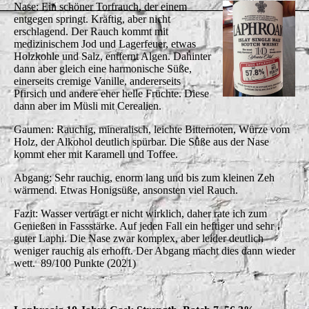
Nase: Ein schöner Torfrauch, der einem
entgegen springt. Kräftig, aber nicht
erschlagend. Der Rauch kommt mit
medizinischem Jod und Lagerfeuer, etwas
Holzkohle und Salz, entfernt Algen. Dahinter
dann aber gleich eine harmonische Süße,
einerseits cremige Vanille, andererseits
Pfirsich und andere eher helle Früchte. Diese
dann aber im Müsli mit Cerealien.
Gaumen: Rauchig, mineralisch, leichte Bitternoten, Würze vom
Holz, der Alkohol deutlich spürbar. Die Süße aus der Nase
kommt eher mit Karamell und Toffee.
Abgang: Sehr rauchig, enorm lang und bis zum kleinen Zeh
wärmend. Etwas Honigsüße, ansonsten viel Rauch.
Fazit: Wasser verträgt er nicht wirklich, daher rate ich zum
Genießen in Fassstärke. Auf jeden Fall ein heftiger und sehr
guter Laphi. Die Nase zwar komplex, aber leider deutlich
weniger rauchig als erhofft. Der Abgang macht dies dann wieder
wett. 89/100 Punkte (2021)