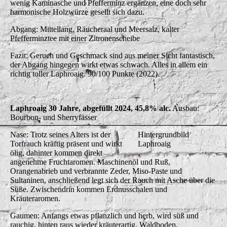
wenig Kaminasche und Pfefferminz ergänzen, eine doch sehr
harmonische Holzwürze gesellt sich dazu.
Abgang: Mittellang, Räucheraal und Meersalz, kalter
Pfefferminztee mit einer Zitronenscheibe
Fazit: Geruch und Geschmack sind aus meiner Sicht fantastisch,
der Abgang hingegen wirkt etwas schwach. Alles in allem ein
richtig toller Laphroaig. 90/100 Punkte (2022).
Laphroaig 30 Jahre, abgefüllt 2024, 45,8% alc.
Ausbau:
Bourbon- und Sherryfässer
Nase: Trotz seines Alters ist der
Hintergrundbild
Torfrauch kräftig präsent und wirkt
Laphroaig
ölig, dahinter kommen direkt
angenehme Fruchtaromen. Maschinenöl und Ruß,
Orangenabrieb und verbrannte Zeder, Miso-Paste und
Sultaninen, anschließend legt sich der Rauch mit Asche über die
Süße. Zwischendrin kommen Erdnusschalen und
Kräuteraromen.
Gaumen: Anfangs etwas pflanzlich und herb, wird süß und
rauchig, hinten raus wieder kräuterartig. Waldboden,