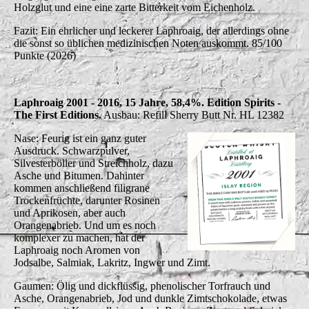
Holzglut und eine eine zarte Bitterkeit vom Eichenholz.
Fazit: Ein ehrlicher und leckerer Laphroaig, der allerdings ohne
die sonst so üblichen medizinischen Noten auskommt. 85/100
Punkte (2026)
Laphroaig 2001 - 2016, 15 Jahre, 58,4%. Edition Spirits -
The First Editions.
Ausbau: Refill Sherry Butt Nr. HL 12382
Nase: Feurig ist ein ganz guter
Ausdruck. Schwarzpulver,
Silvesterböller und Streichholz, dazu
Asche und Bitumen. Dahinter
kommen anschließend filigrane
Trockenfrüchte, darunter Rosinen
und Aprikosen, aber auch
Orangenabrieb. Und um es noch
komplexer zu machen, hat der
Laphroaig noch Aromen von
Jodsalbe, Salmiak, Lakritz, Ingwer und Zimt.
Gaumen: Ölig und dickflüssig, phenolischer Torfrauch und
Asche, Orangenabrieb, Jod und dunkle Zimtschokolade, etwas