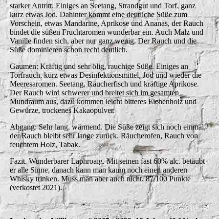
starker Antritt. Einiges an Seetang, Strandgut und Torf, ganz
kurz etwas Jod. Dahinter kommt eine deutliche Süße zum
Vorschein, etwas Mandarine, Aprikose und Ananas, der Rauch
bindet die süßen Fruchtaromen wunderbar ein. Auch Malz und
Vanille finden sich, aber nur ganz wenig. Der Rauch und die
Süße dominieren schon recht deutlich.
Gaumen: Kräftig und sehr ölig, rauchige Süße. Einiges an
Torfrauch, kurz etwas Desinfektionsmittel, Jod und wieder die
Meeresaromen. Seetang, Räucherfisch und kräftige Aprikose.
Der Rauch wird schwerer und breitet sich im gesamten
Mundraum aus, dazu kommen leicht bitteres Eichenholz und
Gewürze, trockenes Kakaopulver.
Abgang: Sehr lang, wärmend. Die Süße zeigt sich noch einmal,
der Rauch bleibt sehr lange zurück. Räucherofen, Rauch von
feuchtem Holz, Tabak.
Fazit. Wunderbarer Laphroaig. Mit seinen fast 60% alc. betäubt
er alle Sinne, danach kann man kaum noch einen anderen
Whisky trinken. Muss man aber auch nicht. 87/100 Punkte
(verkostet 2021).