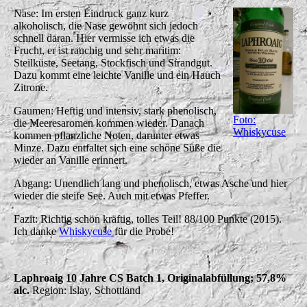
Nase: Im ersten Eindruck ganz kurz
alkoholisch, die Nase gewöhnt sich jedoch
schnell daran. Hier vermisse ich etwas die
Frucht, er ist rauchig und sehr maritim:
Steilküste, Seetang, Stockfisch und Strandgut.
Dazu kommt eine leichte Vanille und ein Hauch
Zitrone.
Gaumen: Heftig und intensiv, stark phenolisch,
Foto:
die Meeresaromen kommen wieder. Danach
Whiskycuse
kommen pflanzliche Noten, darunter etwas
Minze. Dazu entfaltet sich eine schöne Süße die
wieder an Vanille erinnert.
Abgang: Unendlich lang und phenolisch, etwas Asche und hier
wieder die steife See. Auch mit etwas Pfeffer.
Fazit: Richtig schön kräftig, tolles Teil! 88/100 Punkte (2015).
Ich danke
Whiskycuse
für die Probe!
Laphroaig 10 Jahre CS Batch 1, Originalabfüllung; 57,8%
alc.
Region: Islay, Schottland