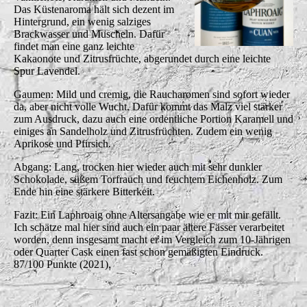
Das Küstenaroma hält sich dezent im
Hintergrund, ein wenig salziges
Brackwasser und Muscheln. Dafür
findet man eine ganz leichte
Kakaonote und Zitrusfrüchte, abgerundet durch eine leichte
Spur Lavendel.
Gaumen: Mild und cremig, die Raucharomen sind sofort wieder
da, aber nicht volle Wucht. Dafür kommt das Malz viel stärker
zum Ausdruck, dazu auch eine ordentliche Portion Karamell und
einiges an Sandelholz und Zitrusfrüchten. Zudem ein wenig
Aprikose und Pfirsich.
Abgang: Lang, trocken hier wieder auch mit sehr dunkler
Schokolade, süßem Torfrauch und feuchtem Eichenholz. Zum
Ende hin eine stärkere Bitterkeit.
Fazit: Ein Laphroaig ohne Altersangabe wie er mit mir gefällt.
Ich schätze mal hier sind auch ein paar ältere Fässer verarbeitet
worden, denn insgesamt macht er im Vergleich zum 10-Jährigen
oder Quarter Cask einen fast schon gemäßigten Eindruck.
87/100 Punkte (2021).