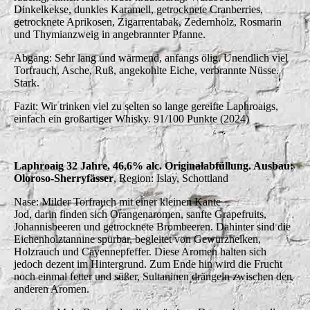
Dinkelkekse, dunkles Karamell, getrocknete Cranberries,
getrocknete Aprikosen, Zigarrentabak, Zedernholz, Rosmarin
und Thymianzweig in angebrannter Pfanne.
Abgang: Sehr lang und wärmend, anfangs ölig. Unendlich viel
Torfrauch, Asche, Ruß, angekohlte Eiche, verbrannte Nüsse.
Stark.
Fazit: Wir trinken viel zu selten so lange gereifte Laphroaigs,
einfach ein großartiger Whisky. 91/100 Punkte (2024)
Laphroaig 32 Jahre, 46,6% alc. Originalabfüllung. Ausbau:
Oloroso-Sherryfässer
, Region: Islay, Schottland
Nase: Milder Torfrauch mit einer kleinen Kante
Jod, darin finden sich Orangenaromen, sanfte Grapefruits,
Johannisbeeren und getrocknete Brombeeren. Dahinter sind die
Eichenholztannine spürbar, begleitet von Gewürznelken,
Holzrauch und Cayennepfeffer. Diese Aromen halten sich
jedoch dezent im Hintergrund. Zum Ende hin wird die Frucht
noch einmal fetter und süßer, Sultaninen drängeln zwischen den
anderen Aromen.