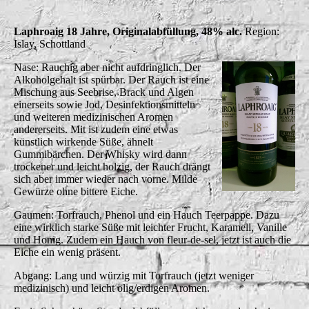
Laphroaig 18 Jahre, Originalabfüllung, 48% alc.
Region:
Islay, Schottland
Nase: Rauchig aber nicht aufdringlich. Der
Alkoholgehalt ist spürbar. Der Rauch ist eine
Mischung aus Seebrise, Brack und Algen
einerseits sowie Jod, Desinfektionsmitteln
und weiteren medizinischen Aromen
andererseits. Mit ist zudem eine etwas
künstlich wirkende Süße, ähnelt
Gummibärchen. Der Whisky wird dann
trockener und leicht holzig, der Rauch drängt
sich aber immer wieder nach vorne. Milde
Gewürze ohne bittere Eiche.
Gaumen: Torfrauch, Phenol und ein Hauch Teerpappe. Dazu
eine wirklich starke Süße mit leichter Frucht, Karamell, Vanille
und Honig. Zudem ein Hauch von fleur-de-sel, jetzt ist auch die
Eiche ein wenig präsent.
Abgang: Lang und würzig mit Torfrauch (jetzt weniger
medizinisch) und leicht ölig/erdigen Aromen.