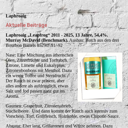
Laphroaig
Aktuelle Beiträge
Laphroaig „Leapfrog“ 2011 - 2025, 13 Jahre, 54,4%.
Murray McDavid (Benchmark).
Ausbau: Batch aus den drei
Bourbon Barrels 85290/-91/-92
Nase: Eine Mischung aus ätherischen
Ölen, Zitrusfrüchte und Torfrauch.
Zitrone, Limette und Eukalyptus,
Zitronenbonbons mit Menthol. Dazu
ein wenig Toffee und Sternfrucht.
Der Rauch ist zwar präsent, aber
alles andere als aufdringlich, etwas
Salz und Jod passen ganz gut ins
Aroma.
Gaumen: Grapefruit, Zitronenabrieb,
Stachelbeere. Und dann kommt der Rauch auch intensiv zum
Vorschein. Torf, Grillfleisch, Holzkohle, etwas Chipotle-Sauce.
Abgang: Eher lang, Grillaromen und Würze nehmen. Dazu