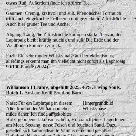
etwas Ruß. Außerdem finde ich grünen Tee.
Gaumen: Cremig, kraftvoll und süß. Phenolischer Torfrauch
trifft auch eingekochte Erdbeeren und gezuckerte Zitrusfrüchte.
Auch hier grüner Tee und Asche.
Abgang: Lang, die Zitrusfrüchte kommen stärker hervor, der
Laphroaig bleibt kräftig rauchig und süß. Die Erde und der
Waldboden kommen zurück.
Fazit: Ein sehr runder Whisky nahe am Perfektionismus,
allerdings erkennt man ihn vielleicht nicht sofort als Laphroaig.
90/100 Punkte (2024)
Williamson 13 Jahre, abgefüllt 2025, 46%. Living Souls,
Batch 1.
Ausbau: Refill Bourbon Barrel
Nase: Für ein Laphroaig in diesem
Hintergrundbild
Alter kommt der Williamson eher
Whiskybase
milde daher. Ich finde angekohltes
Holz, gebratene Jakobsmuscheln, Holzrauch eines Lagerfeuers
am Meer, Seetang, nasse Felsen und feuchten Sand. Dazu
gesellen sich karamellisierte Vanillecreme und gesüßter
Haferbrei. Nach einiger Zeit im Glas kommt ganz wenig