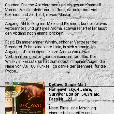
Gaumen: Frische Apfelaromen und einiges an Karamell.
Von der Vanille bleibt nur ein Rest, dafür kommt viel
Getreide und Zimt auf, etwas Muskat.
Abgang: Mittellang mit Malz und Karamell, kurz ein etwas
verbranntes und bitteres Aroma, schwarzer Pfeffer lässt
den Abgang noch einmal prickeln.
Fazit: Ein angenehmer Whisky, schöner Vertreter der
Brennerei. Er hat eine klare Linie, in sich stimmig. Im
Abgang hat mich dieses kurze Aroma von etwas
Verbranntem gestört, aber ansonsten tadellos. Der
Whisky in Fassstärke hat zumindest in meinen Augen die
Nase vor. 80/100 Punkte. Ich danke der Brennerei für die
Probe.
DeCavo Single Malt
Höhlenwhisky, 4 Jahre,
Survivor Edition, 54,3% alc.
Fass Nr. L23
Nase: Birne, eine Mischung
einerseits aus reifer und