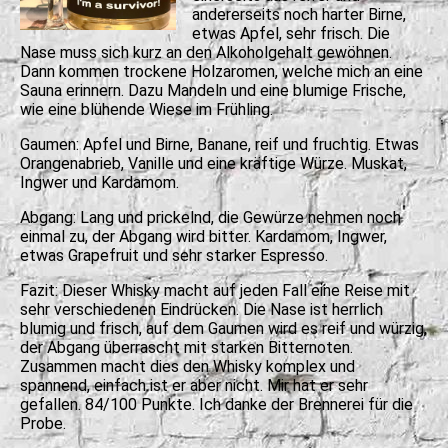
andererseits noch harter Birne,
etwas Apfel, sehr frisch. Die
Nase muss sich kurz an den Alkoholgehalt gewöhnen.
Dann kommen trockene Holzaromen, welche mich an eine
Sauna erinnern. Dazu Mandeln und eine blumige Frische,
wie eine blühende Wiese im Frühling.
Gaumen: Apfel und Birne, Banane, reif und fruchtig. Etwas
Orangenabrieb, Vanille und eine kräftige Würze. Muskat,
Ingwer und Kardamom.
Abgang: Lang und prickelnd, die Gewürze nehmen noch
einmal zu, der Abgang wird bitter. Kardamom, Ingwer,
etwas Grapefruit und sehr starker Espresso.
Fazit: Dieser Whisky macht auf jeden Fall eine Reise mit
sehr verschiedenen Eindrücken. Die Nase ist herrlich
blumig und frisch, auf dem Gaumen wird es reif und würzig,
der Abgang überrascht mit starken Bitternoten.
Zusammen macht dies den Whisky komplex und
spannend, einfach ist er aber nicht. Mir hat er sehr
gefallen. 84/100 Punkte. Ich danke der Brennerei für die
Probe.