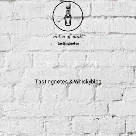
notesofmalt.com
Tastingnotes & Whiskyblog