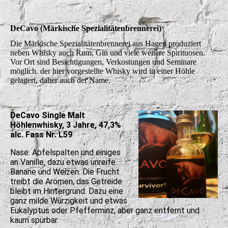
DeCavo (Märkische Spezialitätenbrennerei)
Die Märkische Spezialitätenbrennerei aus Hagen produziert
neben Whisky auch Rum, Gin und viele weitere Spirituosen.
Vor Ort sind Besichtigungen, Verkostungen und Seminare
möglich. der hier vorgestellte Whisky wird in einer Höhle
gelagert, daher auch der Name.
DeCavo Single Malt
Höhlenwhisky, 3 Jahre, 47,3%
alc. Fass Nr. L59
Nase: Apfelspalten und einiges
an Vanille, dazu etwas unreife
Banane und Weizen. Die Frucht
treibt die Aromen, das Getreide
bleibt im Hintergrund. Dazu eine
ganz milde Würzigkeit und etwas
Eukalyptus oder Pfefferminz, aber ganz entfernt und
kaum spürbar.