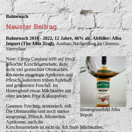
Balmenach
Neuster Beitrag
Balmenach 2010 - 2022, 12 Jahre, 46% alc. Abfüller: Alba
Import (The Alba Trail).
Ausbau: Nachreifung im Oloroso-
Sherryfass
Nase: Crema Catalana trifft auf frisch
gekochte Kirschmarmelade, dazu
recht viel gemischter Obstkuchen.
Ich rieche eingelegte Aprikosen und
Pfirsich, außerdem trüben Apfelsaft
und gebratenen Fenchel. Im
Hintergrund etwas Milchkaffee mit
einer leichten Prise Kakaopulver.
Gaumen: Fruchtig, aromatisch, süß.
Hintergrundbild Alba
Die Obstaromen sind noch stärker
Import
ausgeprägt, Pfirsich, Mirabellen,
Aprikosen, auch die
Kirschmarmelade ist nicht da. Ich finde Milchkaffee,