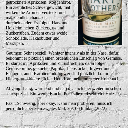
getrocknete Aprikosen, Roggenbrot.
Ein ziemliches Schwergewicht, mal
wirken die Aromen versteckt und
mal ziemlich chaotisch
durcheinander. Es folgen Harz und
Holzleim neben Zuckerguss und
Zuckerrüben. Zudem etwas weiße
Schokolade, Kakaobutter und
Marzipan.
Gaumen: Sehr speziell. Weniger intensiv als in der Nase, dafür
bekommt er plötzlich einen ordentlichen Einschlag von Gemüse.
Er startet mit Aprikosen und Zitrusfrüchten, dann folgen
Gemüsebrühe, gekochte Paprika, Liebstöckel, Ingwer und
Estragon, auch Karotten mit Ingwer sind plötzlich da. Im
Hintergrund bittere Eiche, Heu, Karamell und zarter Holzrauch.
Abgang: Lang, wärmend und na ja….auch hier weiterhin schon
sehr speziell. Ein wenig Frucht, Petersilie und sehr viel Holz.
Fazit: Schwierig, aber okay. Kann man probieren, muss ich
persönlich aber kein zweites Mal. 76/100 Punkte (2022)