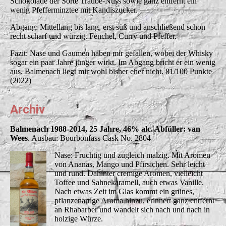
Schokolade der Sorte Traube-Nuss sowie ganz entfernt ein
wenig Pfefferminztee mit Kandiszucker.
Abgang: Mittellang bis lang, erst süß und anschließend schon
recht scharf und würzig. Fenchel, Curry und Pfeffer.
Fazit: Nase und Gaumen haben mir gefallen, wobei der Whisky
sogar ein paar Jahre jünger wirkt. Im Abgang bricht er ein wenig
aus. Balmenach liegt mir wohl bisher eher nicht. 81/100 Punkte
(2022)
Archiv
Balmenach 1988-2014, 25 Jahre, 46% alc. Abfüller: van
Wees
. Ausbau: Bourbonfass Cask No. 2804
Nase: Fruchtig und zugleich malzig. Mit Aromen
von Ananas, Mango und Pfirsichen. Sehr leicht
und rund. Dahinter cremige Aromen, vielleicht
Toffee und Sahnekaramell, auch etwas Vanille.
Nach etwas Zeit im Glas kommt ein grünes,
pflanzenartige Aroma hinzu, erinnert ganz entfernt
an Rhabarber und wandelt sich nach und nach in
holzige Würze.