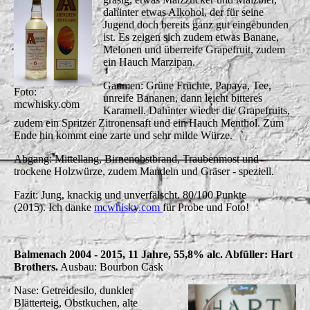
dahinter etwas Alkohol, der für seine
Jugend doch bereits ganz gut eingebunden
ist. Es zeigen sich zudem etwas Banane,
Melonen und überreife Grapefruit, zudem
ein Hauch Marzipan.
Gaumen: Grüne Früchte, Papaya, Tee,
Foto:
unreife Bananen, dann leicht bitteres
mcwhisky.com
Karamell. Dahinter wieder die Grapefruits,
zudem ein Spritzer Zitronensaft und ein Hauch Menthol. Zum
Ende hin kommt eine zarte und sehr milde Würze.
Abgang: Mittellang, Birnenobstbrand, Traubenmost und
trockene Holzwürze, zudem Mandeln und Gräser - speziell.
Fazit: Jung, knackig und unverfälscht.
80/100 Punkte
(2015).
Ich danke
mcwhisky.com
für Probe und Foto!
Balmenach 2004 - 2015, 11 Jahre, 55,8% alc. Abfüller: Hart
Brothers.
Ausbau: Bourbon Cask
Nase: Getreidesilo, dunkler
Blätterteig, Obstkuchen, alte