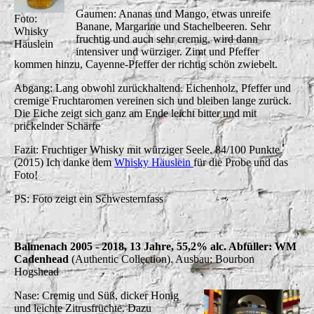
Gaumen: Ananas und Mango, etwas unreife
Foto:
Banane, Margarine und Stachelbeeren. Sehr
Whisky
fruchtig und auch sehr cremig, wird dann
Häuslein
intensiver und würziger. Zimt und Pfeffer
kommen hinzu, Cayenne-Pfeffer der richtig schön zwiebelt.
Abgang: Lang obwohl zurückhaltend. Eichenholz, Pfeffer und
cremige Fruchtaromen vereinen sich und bleiben lange zurück.
Die Eiche zeigt sich ganz am Ende leicht bitter und mit
prickelnder Schärfe
Fazit: Fruchtiger Whisky mit würziger Seele.
84/100 Punkte
(2015) Ich danke dem
Whisky Häuslein
für die Probe und das
Foto!
PS: Foto zeigt ein Schwesternfass
Balmenach 2005 - 2018, 13 Jahre, 55,2% alc. Abfüller: WM
Cadenhead
(Authentic Collection). Ausbau: Bourbon
Hogshead
Nase: Cremig und Süß, dicker Honig
und leichte Zitrusfrüchte. Dazu