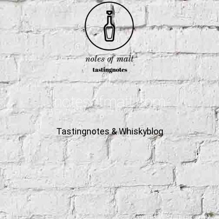
notesofmalt.com
Tastingnotes & Whiskyblog