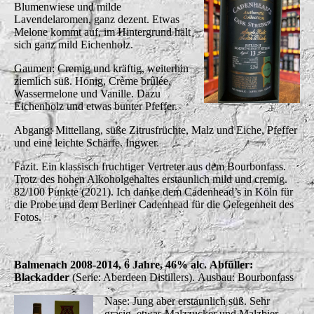
Blumenwiese und milde
Lavendelaromen, ganz dezent. Etwas
Melone kommt auf, im Hintergrund hält
sich ganz mild Eichenholz.
Gaumen: Cremig und kräftig, weiterhin
ziemlich süß. Honig, Crème brûlée,
Wassermelone und Vanille. Dazu
Eichenholz und etwas bunter Pfeffer.
Abgang: Mittellang, süße Zitrusfrüchte, Malz und Eiche, Pfeffer
und eine leichte Schärfe. Ingwer.
Fazit. Ein klassisch fruchtiger Vertreter aus dem Bourbonfass.
Trotz des hohen Alkoholgehaltes erstaunlich mild und cremig.
82/100 Punkte (2021). Ich danke dem Cadenhead’s in Köln für
die Probe und dem Berliner Cadenhead für die Gelegenheit des
Fotos.
Balmenach 2008-2014, 6 Jahre, 46% alc.
Abfüller:
Blackadder
(Serie: Aberdeen Distillers).
Ausbau: Bourbonfass
Nase: Jung aber erstaunlich süß. Sehr
grasig, etwas Malzzucker und Malzbier,