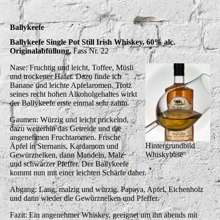
Ballykeefe
Ballykeefe Single Pot Still Irish Whiskey, 60% alc.
Originalabfüllung.
Fass Nr. 22
Nase: Fruchtig und leicht, Toffee, Müsli
und trockener Hafer. Dazu finde ich
Banane und leichte Apfelaromen. Trotz
seines recht hohen Alkoholgehaltes wirkt
der Ballykeefe erste einmal sehr zahm.
Gaumen: Würzig und leicht prickelnd,
dazu weiterhin das Getreide und die
angenehmen Fruchtaromen. Frische
Hintergrundbild
Äpfel in Sternanis, Kardamom und
Whiskybase
Gewürznelken, dann Mandeln, Malz
und schwarzer Pfeffer. Der Ballykeefe
kommt nun mit einer leichten Schärfe daher.
Abgang: Lang, malzig und würzig. Papaya, Apfel, Eichenholz
und dann wieder die Gewürznelken und Pfeffer.
Fazit: Ein angenehmer Whiskey, geeignet um ihn abends mit