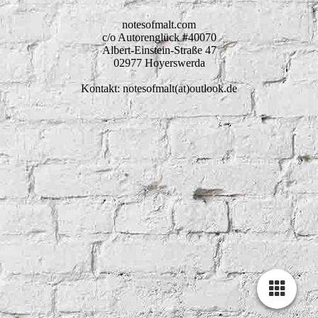
notesofmalt.com
c/o Autorenglück #40070
Albert-Einstein-Straße 47
02977 Hoyerswerda
Kontakt: notesofmalt(at)outlook.de