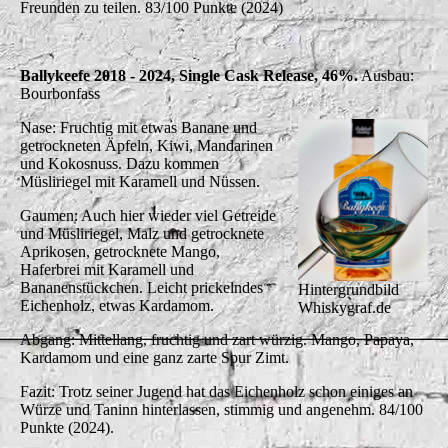
Freunden zu teilen. 83/100 Punkte (2024)
Ballykeefe 2018 - 2024, Single Cask Release, 46%.
Ausbau:
Bourbonfass
Nase: Fruchtig mit etwas Banane und
getrockneten Äpfeln, Kiwi, Mandarinen
und Kokosnuss. Dazu kommen
Müsliriegel mit Karamell und Nüssen.
Gaumen: Auch hier wieder viel Getreide
und Müsliriegel, Malz und getrocknete
Aprikosen, getrocknete Mango,
Haferbrei mit Karamell und
Bananenstückchen. Leicht prickelndes
Hintergrundbild
Eichenholz, etwas Kardamom.
Whiskygraf.de
Abgang: Mittellang, fruchtig und zart würzig. Mango, Papaya,
Kardamom und eine ganz zarte Spur Zimt.
Fazit: Trotz seiner Jugend hat das Eichenholz schon einiges an
Würze und Taninn hinterlassen, stimmig und angenehm. 84/100
Punkte (2024).