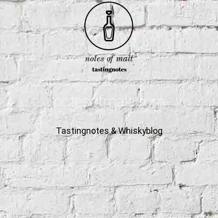
notesofmalt.com
Tastingnotes & Whiskyblog