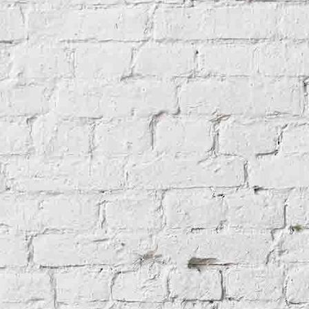
TomatinDistillery