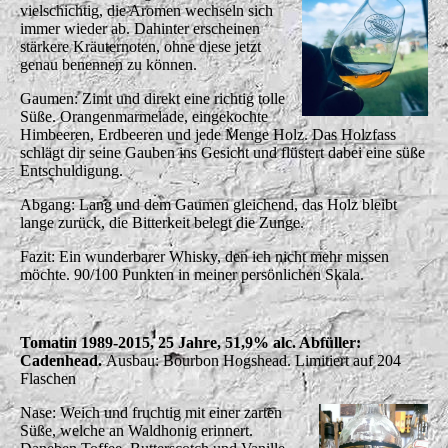
vielschichtig, die Aromen wechseln sich
immer wieder ab. Dahinter erscheinen
stärkere Kräuternoten, ohne diese jetzt
genau benennen zu können.
Gaumen: Zimt und direkt eine richtig tolle
Süße. Orangenmarmelade, eingekochte
Himbeeren, Erdbeeren und jede Menge Holz. Das Holzfass
schlägt dir seine Gauben ins Gesicht und flüstert dabei eine süße
Entschuldigung.
Abgang: Lang und dem Gaumen gleichend, das Holz bleibt
lange zurück, die Bitterkeit belegt die Zunge.
Fazit: Ein wunderbarer Whisky, den ich nicht mehr missen
möchte. 90/100 Punkten in meiner persönlichen Skala.
Tomatin 1989-2015, 25 Jahre, 51,9% alc. Abfüller:
Cadenhead.
Ausbau: Bourbon Hogshead. Limitiert auf 204
Flaschen
Nase: Weich und fruchtig mit einer zarten
Süße, welche an Waldhonig erinnert.