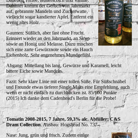
Daneben Toffee, Butterscotch und Vanille.
Dahinter kommt der Geruch von Jahrmarkt
auf, gebrannte Mandeln und Zuckerwatte,
vielleicht sogar kandierter Apfel. Entfernt ein
wenig altes Holz.
Gaumen: Süßlich, aber fast ohne Frucht.
Erinnert wieder an den Jahrmarkt, an Sirup
sowie an Honig und Melasse. Dazu mischen
sich eine zarte Gewürznote sowie ein Hauch
Eichenholz. Sehr angenehmes Mundgefühl.
Abgang: Mittellang bis lang, Gewürze und Karamell, leicht
bittere Eiche sowie Mandeln.
Fazit: Sehr klare Linie mit einer tollen Süße. Für Süßschnäbel
und Freunde etwas tieferer Single Malts eine Empfehlung, auch
wenn er nicht einfach zu durchblicken ist. 85/100 Punkte
(2015)
Ich danke dem Cadenhead's Berlin für die Probe!
Tomatin 2008-2015, 7 Jahre, 59,3% alc. Abfüller: C&S
Dram Collection
. Ausbau: Hogshead No. 737
Nase: Jung, grün und frisch. Zudem einige