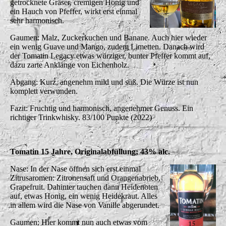
getrocknete Gräser, cremigen Honig und
ein Hauch von Pfeffer, wirkt erst einmal
sehr harmonisch.
Gaumen: Malz, Zuckerkuchen und Banane. Auch hier wieder
ein wenig Guave und Mango, zudem Limetten. Danach wird
der Tomatin Legacy etwas würziger, bunter Pfeffer kommt auf,
dazu zarte Anklänge von Eichenholz.
Abgang: Kurz, angenehm mild und süß. Die Würze ist nun
komplett verwunden.
Fazit: Fruchtig und harmonisch, angenehmer Genuss. Ein
richtiger Trinkwhisky. 83/100 Punkte (2022)
Tomatin 15 Jahre, Originalabfüllung; 43% alc.
Nase: In der Nase öffnen sich erst einmal
Zitrusaromen: Zitronensaft und Orangenabrieb,
Grapefruit. Dahinter tauchen dann Heidenoten
auf, etwas Honig, ein wenig Heidekraut. Alles
in allem wird die Nase von Vanille abgerundet.
Gaumen: Hier kommt nun auch etwas vom