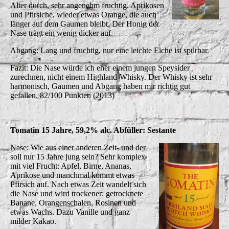
Alter durch, sehr angenehm fruchtig. Aprikosen
und Pfirsiche, wieder etwas Orange, die auch
länger auf dem Gaumen bleibt. Der Honig der
Nase trägt ein wenig dicker auf.
Abgang: Lang und fruchtig, nur eine leichte Eiche ist spürbar.
Fazit: Die Nase würde ich eher einem jungen Speysider
zurechnen, nicht einem Highland-Whisky. Der Whisky ist sehr
harmonisch, Gaumen und Abgang haben mir richtig gut
gefallen. 82/100 Punkten (2013)
Tomatin 15 Jahre, 59,2% alc. Abfüller: Sestante
Nase: Wie aus einer anderen Zeit- und der
soll nur 15 Jahre jung sein? Sehr komplex
mit viel Frucht: Apfel, Birne, Ananas,
Aprikose und manchmal kommt etwas
Pfirsich auf. Nach etwas Zeit wandelt sich
die Nase und wird trockener: getrocknete
Banane, Orangenschalen, Rosinen und
etwas Wachs. Dazu Vanille und ganz
milder Kakao.