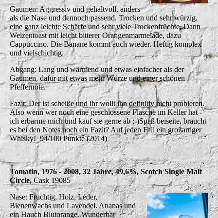
Gaumen: Aggressiv und gehaltvoll, anders
als die Nase und dennoch passend. Trocken und sehr würzig,
eine ganz leichte Schärfe und sehr viele Trockenfrüchte. Dann
Weizentoast mit leicht bitterer Orangenmarmelade, dazu
Cappuccino. Die Banane kommt auch wieder. Heftig komplex
und vielschichtig.
Abgang: Lang und wärmend und etwas einfacher als der
Gaumen, dafür mit etwas mehr Würze und einer schönen
Pfeffernote.
Fazit: Der ist scheiße und ihr wollt ihn definitiv nicht probieren.
Also wenn wer noch eine geschlossene Flasche im Keller hat -
ich erbarme mich und kauf sie gerne ab ;-)Spaß beiseite, braucht
es bei den Notes noch ein Fazit? Auf jeden Fall ein großartiger
Whisky! 94/100 Punkte (2014)
Tomatin, 1976 - 2008, 32 Jahre, 49,6%, Scotch Single Malt
Circle,
Cask 19085
Nase: Fruchtig, Holz, Leder,
Bienenwachs und Lavendel. Ananas und
ein Hauch Blutorange. Wunderbar