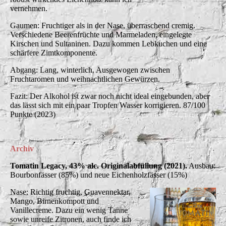
vernehmen.
Gaumen: Fruchtiger als in der Nase, überraschend cremig.
Verschiedene Beerenfrüchte und Marmeladen, eingelegte
Kirschen und Sultaninen. Dazu kommen Lebkuchen und eine
schärfere Zimtkomponente.
Abgang: Lang, winterlich. Ausgewogen zwischen
Fruchtaromen und weihnachtlichen Gewürzen.
Fazit: Der Alkohol ist zwar noch nicht ideal eingebunden, aber
das lässt sich mit ein paar Tropfen Wasser korrigieren. 87/100
Punkte (2023)
Archiv
Tomatin Legacy, 43% alc. Originalabfüllung (2021).
Ausbau:
Bourbonfässer (85%) und neue Eichenholzfässer (15%)
Nase: Richtig fruchtig, Guavennektar,
Mango, Birnenkompott und
Vanillecreme. Dazu ein wenig Tanne
sowie unreife Zitronen, auch finde ich