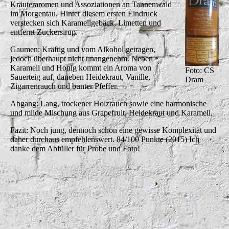
Kräuteraromen und Assoziationen an Tannenwald
im Morgentau. Hinter diesem ersten Eindruck
verstecken sich Karamellgebäck, Limetten und
entfernt Zuckersirup.
Gaumen: Kräftig und vom Alkohol getragen,
jedoch überhaupt nicht unangenehm. Neben
Karamell und Honig kommt ein Aroma von
Foto: CS
Sauerteig auf, daneben Heidekraut, Vanille,
Dram
Zigarrenrauch und bunter Pfeffer.
Abgang: Lang, trockener Holzrauch sowie eine harmonische
und milde Mischung aus Grapefruit, Heidekraut und Karamell.
Fazit: Noch jung, dennoch schon eine gewisse Komplexität und
daher durchaus empfehlenswert. 84/100 Punkte (2015) Ich
danke dem Abfüller für Probe und Foto!