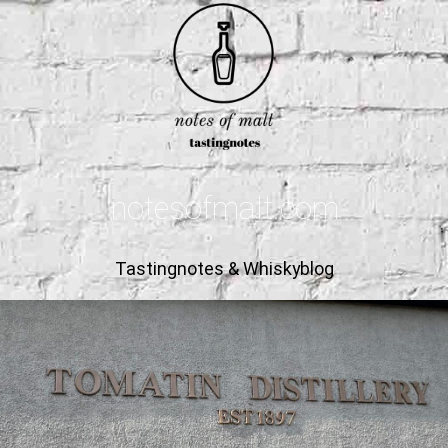
notesofmalt.com
Tastingnotes & Whiskyblog