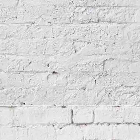
ToamtinDistillery3