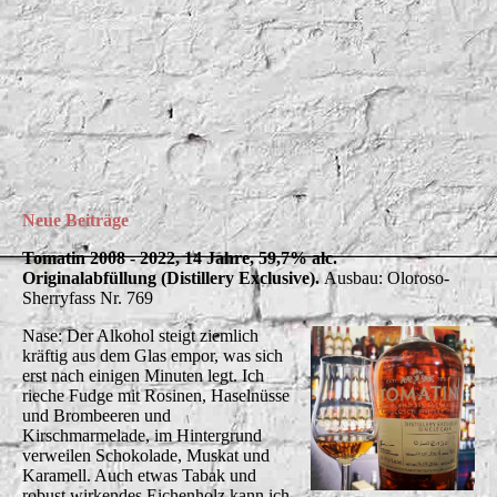
TomatinDistillery2
Neue Beiträge
Tomatin 2008 - 2022, 14 Jahre, 59,7% alc.
Originalabfüllung (Distillery Exclusive).
Ausbau: Oloroso-
Sherryfass Nr. 769
Nase: Der Alkohol steigt ziemlich
kräftig aus dem Glas empor, was sich
erst nach einigen Minuten legt. Ich
rieche Fudge mit Rosinen, Haselnüsse
und Brombeeren und
Kirschmarmelade, im Hintergrund
verweilen Schokolade, Muskat und
Karamell. Auch etwas Tabak und
robust wirkendes Eichenholz kann ich