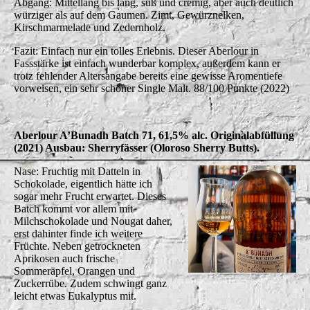
Abgang: Mittellang bis lang, süß und cremig, aber auch deutlich
würziger als auf dem Gaumen. Zimt, Gewürznelken,
Kirschmarmelade und Zedernholz.
Fazit: Einfach nur ein tolles Erlebnis. Dieser Aberlour in
Fassstärke ist einfach wunderbar komplex, außerdem kann er
trotz fehlender Altersangabe bereits eine gewisse Aromentiefe
vorweisen, ein sehr schöner Single Malt. 88/100 Punkte (2022)
Aberlour A’Bunadh Batch 71, 61,5% alc. Originalabfüllung
(2021) Ausbau: Sherryfässer (Oloroso Sherry Butts).
Nase: Fruchtig mit Datteln in
Schokolade, eigentlich hätte ich
sogar mehr Frucht erwartet. Dieses
Batch kommt vor allem mit
Milchschokolade und Nougat daher,
erst dahinter finde ich weitere
Früchte. Neben getrockneten
Aprikosen auch frische
Sommeräpfel, Orangen und
Zuckerrübe. Zudem schwingt ganz
leicht etwas Eukalyptus mit.