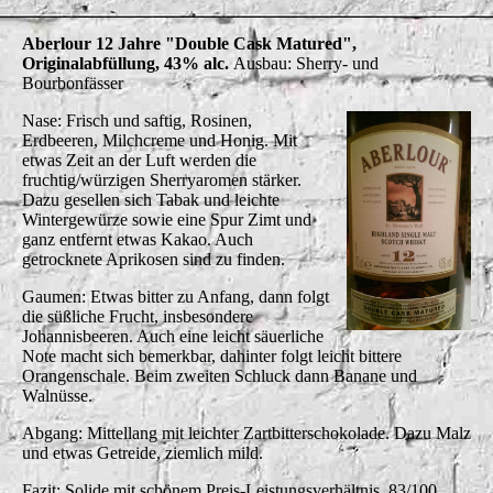
Aberlour 12 Jahre "Double Cask Matured",
Originalabfüllung, 43% alc.
Ausbau: Sherry- und
Bourbonfässer
Nase: Frisch und saftig, Rosinen,
Erdbeeren, Milchcreme und Honig. Mit
etwas Zeit an der Luft werden die
fruchtig/würzigen Sherryaromen stärker.
Dazu gesellen sich Tabak und leichte
Wintergewürze sowie eine Spur Zimt und
ganz entfernt etwas Kakao. Auch
getrocknete Aprikosen sind zu finden.
Gaumen: Etwas bitter zu Anfang, dann folgt
die süßliche Frucht, insbesondere
Johannisbeeren. Auch eine leicht säuerliche
Note macht sich bemerkbar, dahinter folgt leicht bittere
Orangenschale. Beim zweiten Schluck dann Banane und
Walnüsse.
Abgang: Mittellang mit leichter Zartbitterschokolade. Dazu Malz
und etwas Getreide, ziemlich mild.
Fazit: Solide mit schönem Preis-Leistungsverhältnis. 83/100