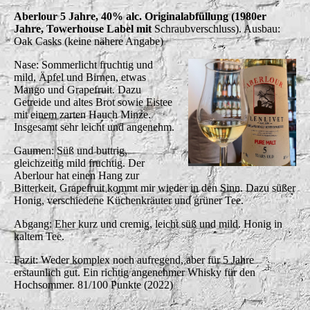
Aberlour 5 Jahre, 40% alc. Originalabfüllung (1980er
Jahre, Towerhouse Label mit
Schraubverschluss). Ausbau:
Oak Casks (keine nähere Angabe)
Nase: Sommerlicht fruchtig und
mild, Äpfel und Birnen, etwas
Mango und Grapefruit. Dazu
Getreide und altes Brot sowie Eistee
mit einem zarten Hauch Minze.
Insgesamt sehr leicht und angenehm.
Gaumen: Süß und buttrig,
gleichzeitig mild fruchtig. Der
Aberlour hat einen Hang zur
Bitterkeit, Grapefruit kommt mir wieder in den Sinn. Dazu süßer
Honig, verschiedene Küchenkräuter und grüner Tee.
Abgang: Eher kurz und cremig, leicht süß und mild. Honig in
kaltem Tee.
Fazit: Weder komplex noch aufregend, aber für 5 Jahre
erstaunlich gut. Ein richtig angenehmer Whisky für den
Hochsommer. 81/100 Punkte (2022)