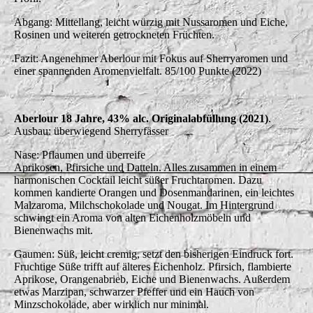
Abgang: Mittellang, leicht würzig mit Nussaromen und Eiche,
Rosinen und weiteren getrockneten Früchten.
Fazit: Angenehmer Aberlour mit Fokus auf Sherryaromen und
einer spannenden Aromenvielfalt. 85/100 Punkte (2022)
Aberlour 18 Jahre, 43% alc. Originalabfüllung (2021)
.
Ausbau: überwiegend Sherryfässer
Nase: Pflaumen und überreife
Aprikosen, Pfirsiche und Datteln. Alles zusammen in einem
harmonischen Cocktail leicht süßer Fruchtaromen. Dazu
kommen kandierte Orangen und Dosenmandarinen, ein leichtes
Malzaroma, Milchschokolade und Nougat. Im Hintergrund
schwingt ein Aroma von alten Eichenholzmöbeln und
Bienenwachs mit.
Gaumen: Süß, leicht cremig, setzt den bisherigen Eindruck fort.
Fruchtige Süße trifft auf älteres Eichenholz. Pfirsich, flambierte
Aprikose, Orangenabrieb, Eiche und Bienenwachs. Außerdem
etwas Marzipan, schwarzer Pfeffer und ein Hauch von
Minzschokolade, aber wirklich nur minimal.