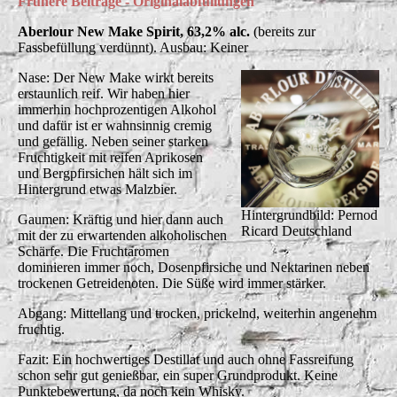
Frühere Beiträge - Originalabfüllungen
Aberlour New Make Spirit, 63,2% alc.
(bereits zur
Fassbefüllung verdünnt). Ausbau: Keiner
Nase: Der New Make wirkt bereits
erstaunlich reif. Wir haben hier
immerhin hochprozentigen Alkohol
und dafür ist er wahnsinnig cremig
und gefällig. Neben seiner starken
Fruchtigkeit mit reifen Aprikosen
und Bergpfirsichen hält sich im
Hintergrund etwas Malzbier.
Hintergrundbild: Pernod
Gaumen: Kräftig und hier dann auch
Ricard Deutschland
mit der zu erwartenden alkoholischen
Schärfe. Die Fruchtaromen
dominieren immer noch, Dosenpfirsiche und Nektarinen neben
trockenen Getreidenoten. Die Süße wird immer stärker.
Abgang: Mittellang und trocken, prickelnd, weiterhin angenehm
fruchtig.
Fazit: Ein hochwertiges Destillat und auch ohne Fassreifung
schon sehr gut genießbar, ein super Grundprodukt. Keine
Punktebewertung, da noch kein Whisky.