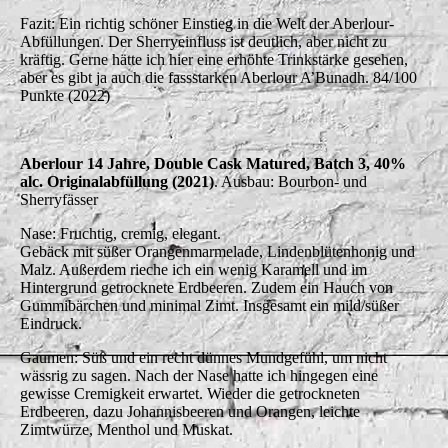
Fazit: Ein richtig schöner Einstieg in die Welt der Aberlour-
Abfüllungen. Der Sherryeinfluss ist deutlich, aber nicht zu
kräftig. Gerne hätte ich hier eine erhöhte Trinkstärke gesehen,
aber es gibt ja auch die fassstarken Aberlour A’Bunadh. 84/100
Punkte (2022)
Aberlour 14 Jahre, Double Cask Matured, Batch 3, 40%
alc. Originalabfüllung (2021)
. Ausbau: Bourbon- und
Sherryfässer
Nase: Fruchtig, cremig, elegant.
Gebäck mit süßer Orangenmarmelade, Lindenblütenhonig und
Malz. Außerdem rieche ich ein wenig Karamell und im
Hintergrund getrocknete Erdbeeren. Zudem ein Hauch von
Gummibärchen und minimal Zimt. Insgesamt ein mild/süßer
Eindruck.
Gaumen: Süß und ein recht dünnes Mundgefühl, um nicht
wässrig zu sagen. Nach der Nase hatte ich hingegen eine
gewisse Cremigkeit erwartet. Wieder die getrockneten
Erdbeeren, dazu Johannisbeeren und Orangen, leichte
Zimtwürze, Menthol und Muskat.