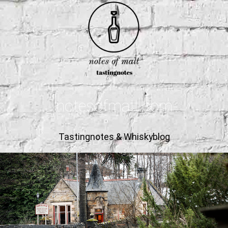
notesofmalt.com
Tastingnotes & Whiskyblog