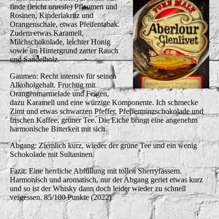
finde (leicht unreife) Pflaumen und
Rosinen, Kinderlakritz und
Orangenschale, etwas Pfeifentabak.
Zudem etwas Karamell,
Milchschokolade, leichter Honig
sowie im Hintergrund zarter Rauch
und Sandelholz.
Gaumen: Recht intensiv für seinen
Alkoholgehalt. Fruchtig mit
Orangenmarmelade und Feigen,
dazu Karamell und eine würzige Komponente. Ich schmecke
Zimt und etwas schwarzen Pfeffer, Pfefferminzschokolade und
frischen Kaffee, grüner Tee. Die Eiche bringt eine angenehm
harmonische Bitterkeit mit sich.
Abgang: Ziemlich kurz, wieder der grüne Tee und ein wenig
Schokolade mit Sultaninen.
Fazit: Eine herrliche Abfüllung mit tollen Sherryfässern.
Harmonisch und aromatisch, nur der Abgang geriet etwas kurz
und so ist der Whisky dann doch leider wieder zu schnell
vergessen. 85/100 Punkte (2022)