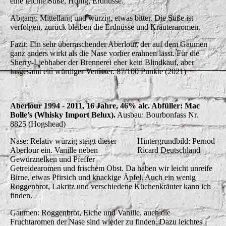
eine leichte Süße, Honig, Erdnüsse.
Abgang: Mittellang und würzig, etwas bitter. Die Süße ist
verfolgen, zurück bleiben die Erdnüsse und Kräuteraromen.
Fazit: Ein sehr überraschender Aberlour, der auf dem Gaumen
ganz anders wirkt als die Nase vorher erahnen lässt. Für die
Sherry-Liebhaber der Brennerei eher kein Blindkauf, aber
insgesamt ein würdiger Vertreter.
87/100 Punkte (2021)
Aberlour 1994 - 2011, 16 Jahre, 46% alc. Abfüller: Mac
Bolle’s (Whisky Import Belux).
Ausbau: Bourbonfass Nr.
8825 (Hogshead)
Nase: Relativ würzig steigt dieser
Hintergrundbild: Pernod
Aberlour ein. Vanille neben
Ricard Deutschland
Gewürznelken und Pfeffer
Getreidearomen und frischem Obst. Da haben wir leicht unreife
Birne, etwas Pfirsich und knackige Äpfel. Auch ein wenig
Roggenbrot, Lakritz und verschiedene Küchenkräuter kann ich
finden.
Gaumen: Roggenbrot, Eiche und Vanille, auch die
Fruchtaromen der Nase sind wieder zu finden. Dazu leichtes