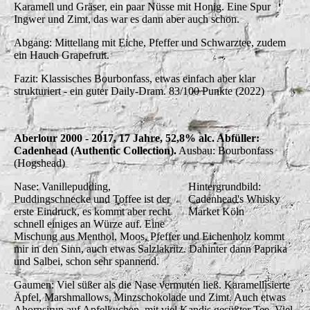
Karamell und Gräser, ein paar Nüsse mit Honig. Eine Spur
Ingwer und Zimt, das war es dann aber auch schon.
Abgang: Mittellang mit Eiche, Pfeffer und Schwarztee, zudem
ein Hauch Grapefruit.
Fazit: Klassisches Bourbonfass, etwas einfach aber klar
strukturiert - ein guter Daily-Dram. 83/100 Punkte (2022)
Aberlour 2000 - 2017, 17 Jahre, 52,8% alc. Abfüller:
Cadenhead (Authentic Collection).
Ausbau: Bourbonfass
(Hogshead)
Nase: Vanillepudding,
Hintergrundbild:
Puddingschnecke und Toffee ist der
Cadenhead's Whisky
erste Eindruck, es kommt aber recht
Market Köln
schnell einiges an Würze auf. Eine
Mischung aus Menthol, Moos, Pfeffer und Eichenholz kommt
mir in den Sinn, auch etwas Salzlakritz. Dahinter dann Paprika
und Salbei, schon sehr spannend.
Gaumen: Viel süßer als die Nase vermuten ließ. Karamellisierte
Äpfel, Marshmallows, Minzschokolade und Zimt. Auch etwas
Ahornsirup auf Apfelkuchen, mit viel Kandis gesüßter Tee. Viel