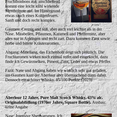
Fruchtbonbons auf, anschließend
kommt eine leicht kühl wirkende
Mentholnote auf. Im Hintergrund
etwas rauch eines Kohlenfeuers.
Sanft und doch recht komplex.
Gaumen: Cremig und süß, aber auch viel leichter als in der
Nase. Mirabellen, Pflaumen, Karamell und Pfefferminz, aber
alles nur in Anklngen und recht zart. Dazu kommen Zimt sowie
herbe und bittere Kräuteraromen.
Abgang: Mittellang, das Eichenholz zeigt sich plötzlich. Die
Fruchtaromen wirken noch einmal reifer und eingekocht, dazu
finde ich Gewürznelken, Piment, Zimt, Leder und etwas Pfeffer.
Fazit: Nase und Abgang haben wir wirklich sehr gut gefallen,
am Gaumen kam der Aberlour aber überraschend dünn daher.
Dennoch ein schöner Whisky. 85/100 Punkte (2023)
Aberlour 12 Jahre, Pure Malt Scotch Whisky, 43% alc.
Originalabfüllung (1970er Jahre, Square Bottle).
Ausbau:
keine Angabe
Nase: Intensive Sherryaromen. Ich