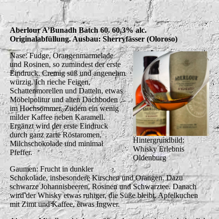
Aberlour A’Bunadh Batch 60. 60,3% alc.
Originalabfüllung. Ausbau: Sherryfässer (Oloroso)
Nase: Fudge, Orangenmarmelade
und Rosinen, so zumindest der erste
Eindruck. Cremig süß und angenehm
würzig. Ich rieche Feigen,
Schattenmorellen und Datteln, etwas
Möbelpolitur und alten Dachboden
im Hochsommer. Zudem ein wenig
milder Kaffee neben Karamell.
Ergänzt wird der erste Eindruck
durch ganz zarte Röstaromen,
Hintergrundbild:
Milchschokolade und minimal
Whisky Erlebnis
Pfeffer.
Oldenburg
Gaumen: Frucht in dunkler
Schokolade, insbesondere Kirschen und Orangen. Dazu
schwarze Johannisbeeren, Rosinen und Schwarztee. Danach
wird der Whisky etwas ruhiger, die Süße bleibt. Apfelkuchen
mit Zimt und Kaffee, etwas Ingwer.