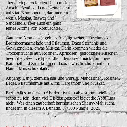
aber auch getrockneten Rhabarber.
Anschließend ist da noch eine leicht
würzige Komponente, darunter ein
wenig Muskat, Ingwer und
Sandelholz, aber auch ein ganz
feines Aroma von Roibuschtee.
Gaumen: Aromatisch geht es fruchtig weiter, ich schmecke
Brombeermarmelade und Pflaumen. Dazu Sternanis und
Gewürznelken, etwas Muskat. Dann kommen wieder die
Trockenfrüchte auf, Rosinen, Aprikosen, getrocknete Kirschen,
bevor die Gewürze letztendlich den Geschmack dominieren.
Karamell und Zimt kommen dazu, etwas Süßholz und ein
Hauch Minzschokolade.
Abgang: Lang, ziemlich süß und würzig. Mandarinen, Rosinen,
Leder, Pflaumenmus mit Zimt, Kardamom und Muskat.
Fazit: Alles an diesem Aberlour ist fein abgestimmt, vielleicht
schon zu fein, denn viel Diskussionsstoff bietet die Abfüllung
nicht. Wer einen zauberhaft harmonischen Sherry-Malt sucht,
findet ihn in diesem A’Bunadh. 87/100 Punkte (2026)