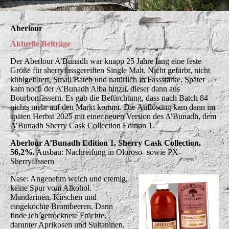
Aberlour
Aktuelle
Beiträge
Der Aberlour A’Bunadh war knapp 25 Jahre lang eine feste
Größe für sherryfassgereiften Single Malt. Nicht gefärbt, nicht
kühlgefiltert, Small Batch und natürlich in Fassstärke. Später
kam noch der A’Bunadh Alba hinzu, dieser dann aus
Bourbonfässern. Es gab die Befürchtung, dass nach Batch 84
nichts mehr auf den Markt kommt. Die Auflösung kam dann im
späten Herbst 2025 mit einer neuen Version des A’Bunadh, dem
A’Bunadh Sherry Cask Collection Edition 1.
Aberlour A’Bunadh Edition 1, Sherry Cask Collection,
56,2%.
Ausbau: Nachreifung in Oloroso- sowie PX-
Sherryfässern
Nase: Angenehm weich und cremig,
keine Spur vom Alkohol.
Mandarinen, Kirschen und
eingekochte Brombeeren. Dann
finde ich getrocknete Früchte,
darunter Aprikosen und Sultaninen,