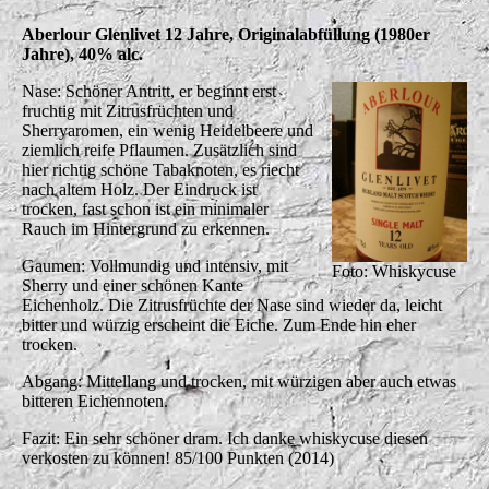
Aberlour Glenlivet 12 Jahre, Originalabfüllung (1980er
Jahre), 40% alc.
Nase: Schöner Antritt, er beginnt erst
fruchtig mit Zitrusfrüchten und
Sherryaromen, ein wenig Heidelbeere und
ziemlich reife Pflaumen. Zusätzlich sind
hier richtig schöne Tabaknoten, es riecht
nach altem Holz. Der Eindruck ist
trocken, fast schon ist ein minimaler
Rauch im Hintergrund zu erkennen.
Gaumen: Vollmundig und intensiv, mit
Foto: Whiskycuse
Sherry und einer schönen Kante
Eichenholz. Die Zitrusfrüchte der Nase sind wieder da, leicht
bitter und würzig erscheint die Eiche. Zum Ende hin eher
trocken.
Abgang: Mittellang und trocken, mit würzigen aber auch etwas
bitteren Eichennoten.
Fazit: Ein sehr schöner dram. Ich danke whiskycuse diesen
verkosten zu können! 85/100 Punkten (2014)