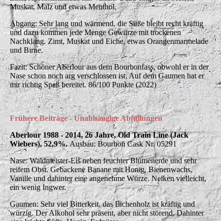
Muskat, Malz und etwas Menthol.
Abgang: Sehr lang und wärmend, die Süße bleibt recht kräftig
und dazu kommen jede Menge Gewürze mit trockenen
Nachklang. Zimt, Muskat und Eiche, etwas Orangenmarmelade
und Birne.
Fazit: Schöner Aberlour aus dem Bourbonfass, obwohl er in der
Nase schon noch arg verschlossen ist. Auf dem Gaumen hat er
mir richtig Spaß bereitet. 86/100 Punkte (2022)
Frühere Beiträge - Unabhängige Abfüllungen
Aberlour 1988 - 2014, 26 Jahre, Old Train Line (Jack
Wiebers), 52,9%.
Ausbau: Bourbon Cask Nr. 05291
Nase: Waldmeister-Eis neben feuchter Blumenerde und sehr
reifem Obst. Gebackene Banane mit Honig, Bienenwachs,
Vanille und dahinter eine angenehme Würze. Nelken vielleicht,
ein wenig Ingwer.
Gaumen: Sehr viel Bitterkeit, das Eichenholz ist kräftig und
würzig. Der Alkohol sehr präsent, aber nicht störend. Dahinter