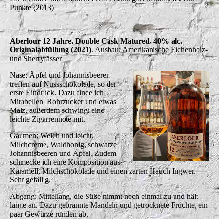
Punkte (2013)
Aberlour 12 Jahre, Double Cask Matured, 40% alc.
Originalabfüllung (2021)
. Ausbau: Amerikanische Eichenholz-
und Sherryfässer
Nase: Äpfel und Johannisbeeren
treffen auf Nussschokolade, so der
erste Eindruck. Dazu finde ich
Mirabellen, Rohrzucker und etwas
Malz, außerdem schwingt eine
leichte Zigarrennote mit.
Gaumen: Weich und leicht.
Milchcreme, Waldhonig, schwarze
Johannisbeeren und Äpfel. Zudem
schmecke ich eine Komposition aus
Karamell, Milchschokolade und einen zarten Hauch Ingwer.
Sehr gefällig.
Abgang: Mittellang, die Süße nimmt noch einmal zu und hält
lange an. Dazu gebrannte Mandeln und getrocknete Früchte, ein
paar Gewürze runden ab.