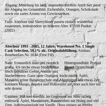
Abgang: Mittellang bis lang, angenehm trocken. Auch hier passt
der Abgang ins Gesamtbild. Eichenholz, Orangen, Schokolade
sowie ein zartes Aroma von Gewürznelken.
Fazit: Aberlour und Sherryfässer passen einfach wunderbar
zusammen, insbesondere im höheren Alter. 87/100 Punkte
(2022)
Aberlour 1993 - 2005, 12 Jahre, Warehouse No. 1 Single
Cask Selection, 59,1% alc. Originalabfüllung.
Ausbau:
Bourbonfass Nr. 1634 (First Fill)
Nase: Erstaunlich mild und ziemlich
Hintergrundbild: Pernod
grasig. Ich rieche etwas Stroh neben
Ricard Deutschland
frisch gemälzter Gerste, Vanille und
Stachelbeeren. Ganz zarte Orangen, leicht mürbe Äpfel,
Mandeln, grüne Bananenschale und Ahornsirup. Mit etwas Zeit
kommen Mango, Papaya und Holzwürze auf, aber auch hier nur
sehr dezent.
Gaumen: Süß und intensiv, im Gegensatz zur Nase richtig
entfesselt. Äpfel, Mandarinen, Bananenbrei mit Honig und viel
Zimt, Apfelmarmelade mit Vanille. Dazu einiges an Pfeffer,