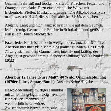
Gaumen: Sehr süß und trocken, kraftvoll. Kirschen, Feigen und
Orangenmarmelade. Dazu eine ordentliche Würze mit
Eichenholz, Pfeffer, Muskat und Ingwer. Die Alkohol blitzt kurz
mal etwas scharf auf, dies sei ihm aber bei 61,5% verziehen.
Abgang: Lang und nicht ganz so kräftig wie auf dem Gaumen,
leicht cremig. Getrocknete Früchte in Schokolade und geröstete
Nüsse, ein Hauch Milchkaffee.
Fazit: Jedes Batch ist ein klein wenig anders, trotzdem schafft es
Aberlour hier über viele Jahre die Qualität zu halten. Das Batch
71 zeigt sich auf dem Gaumen sehr intensiv und kräftig, der
Abgang ist gewohnt cremig. Schöne Abfüllung. 86/100 Punkte
(2022)
Aberlour 12 Jahre „Pure Malt“, 40% alc. Originalabfüllung
(1970er Jahre, Square Bottle)
. Ausbau: Keine Angabe
Nase: Zedernholz, muffiger Humidor
mit zu feucht gelagerten Zigarren,
leichter Pflaumenmus und
weihnachtliche Gewürze.
Zwischendurch blitzen recht süße