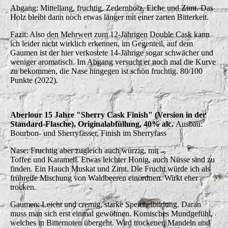
Abgang: Mittellang, fruchtig, Zedernholz, Eiche und Zimt. Das
Holz bleibt dann noch etwas länger mit einer zarten Bitterkeit.
Fazit: Also den Mehrwert zum 12-Jährigen Double Cask kann
ich leider nicht wirklich erkennen, im Gegenteil, auf dem
Gaumen ist der hier verkostete 14-Jährige sogar schwächer und
weniger aromatisch. Im Abgang versucht er noch mal die Kurve
zu bekommen, die Nase hingegen ist schön fruchtig. 80/100
Punkte (2022).
Aberlour 15 Jahre "Sherry Cask Finish" (Version in der
Standard-Flasche), Originalabfüllung, 40% alc.
Ausbau:
Bourbon- und Sherryfässer, Finish im Sherryfass
Nase: Fruchtig aber zugleich auch würzig, mit
Toffee und Karamell. Etwas leichter Honig, auch Nüsse sind zu
finden. Ein Hauch Muskat und Zimt. Die Frucht würde ich als
frühreife Mischung von Waldbeeren einordnen. Wirkt eher
trocken.
Gaumen: Leicht und cremig, starke Speichelbildung. Daran
muss man sich erst einmal gewöhnen. Komisches Mundgefühl,
welches in Bitternoten übergeht. Wird trockener, Mandeln und