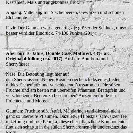
Kastanien, Malz und angekohltes Brot.
Abgang: Mittellang mit Stachelbeeren, Gewürzen und schönen
Eichennote.
Fazit: Der Gaumen war eigenartig - je größer der Schluck, umso
besser wird der Eindruck. 74/100 Punkte (2014)
Aberlour 16 Jahre, Double Cask Matured, 43% alc.
Originalabfüllung (ca. 2017)
. Ausbau: Bourbon- und
Sherryfässer
Nase: Die Betonung liegt hier auf
den Sherryfässern. Neben Rosinen rieche ich dezentes Leder,
mildes Eichenholz und verschiedene Nussaromen. Die süßen
Früchte sind am besten mit überreifen Pflaumen, Bratäpfeln und
verschiedenen Beeren zu beschreiben. Außerdem finde ich
Früchtetee und Moos.
Gaumen: Fruchtig süß. Äpfel, Mandarinen und diesmal nicht
ganz so überreife Pflaumen. Dazu etwa Hibiskus, schwarzer Tee
mit Honig und rote Paprika, diese eher pflanzliche Komponente
fügt sich sehr gut in die süßen Sherryaromen ein und ergänzt das
Profil.