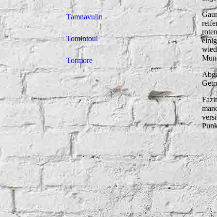
Gaum
Tamnavulin
reif
rote
Tomintoul
eini
wied
Mund
Tormore
Abga
Getr
Fazi
manc
vers
Punk