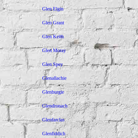
Glen Elgin
Glen Grant
Glen Keith
Glen Moray
Glen Spey
Dail
Glenallachie
Glenburgie
Glendronach
Glenfarclas
Glenfiddich