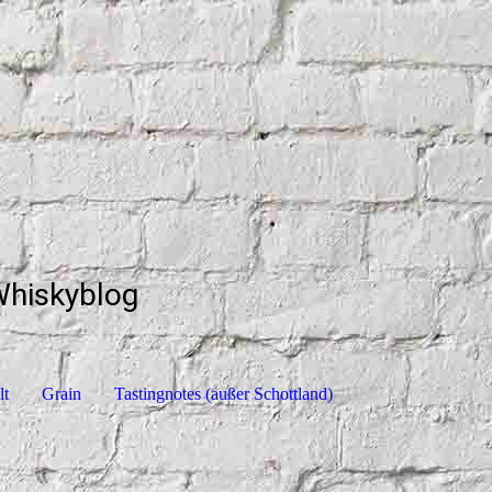
Whiskyblog
lt
Grain
Tastingnotes (außer Schottland)