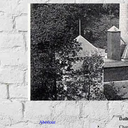
Dail
Aberlour
Char