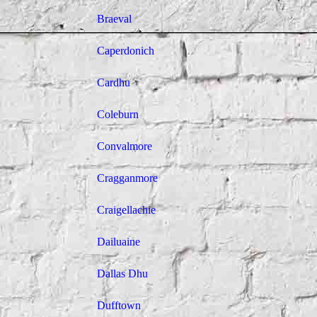
Braeval
Caperdonich
Cardhu
Dail
Coleburn
Convalmore
Cragganmore
Craigellachie
Dailuaine
Dallas Dhu
Dufftown