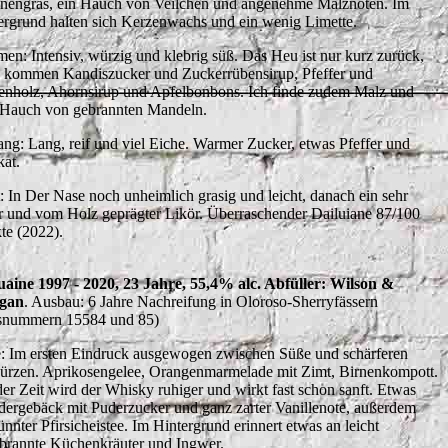
onengras, ein Hauch von Veilchen und angenehme Malznoten. Im
ergrund halten sich Kerzenwachs und ein wenig Limette.
en: Intensiv, würzig und klebrig süß. Das Heu ist nur kurz zurück,
 kommen Kandiszucker und Zuckerrübensirup, Pfeffer und
enholz, Ahornsirup und Apfelbonbons. Ich finde zudem Malz und
 Hauch von gebrannten Mandeln.
ng: Lang, reif und viel Eiche. Warmer Zucker, etwas Pfeffer und
at.
t: In Der Nase noch unheimlich grasig und leicht, danach ein sehr
r und vom Holz geprägter Likör. Überraschender Dailuiane 87/100
te (2022).
uaine 1997 - 2020, 23 Jahre, 55,4% alc. Abfüller: Wilson &
gan
. Ausbau: 6 Jahre Nachreifung in Oloroso-Sherryfässern
snummern 15584 und 85)
: Im ersten Eindruck ausgewogen zwischen Süße und schärferen
rzen. Aprikosengelee, Orangenmarmelade mit Zimt, Birnenkompott.
der Zeit wird der Whisky ruhiger und wirkt fast schon sanft. Etwas
dergebäck mit Puderzucker und ganz zarter Vanillenote, außerdem
ünnter Pfirsicheistee. Im Hintergrund erinnert etwas an leicht
brannte Küchenkräuter und Ingwer.