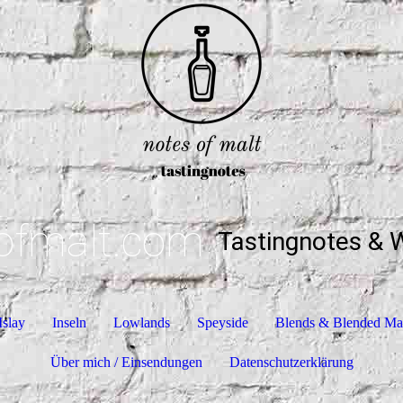
ofmalt.com
Tastingnotes & 
Islay
Inseln
Lowlands
Speyside
Blends & Blended Ma
Über mich / Einsendungen
Datenschutzerklärung