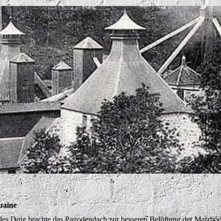
uaine
les Doig brachte das Pagodendach zur besseren Belüftung der Malzböde