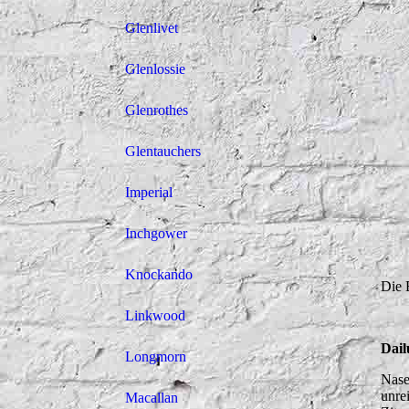
Glenlivet
Glenlossie
Glenrothes
Glentauchers
Imperial
Inchgower
Dail
Knockando
Die 
Linkwood
Dail
Longmorn
Nase
unre
Macallan