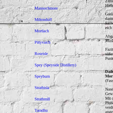
Zitr
Hint
Mannochmore
Gaum
dann
Miltonduff
Eich
eich
Mortlach
Abga
Musk
Pittyvaich
Fazi
Roseisle
süße
Punk
Spey (Speyside Distillery)
Dail
Mor
Speyburn
(Fas
Strathisla
Nase
Gewü
Mit 
Strathmill
Plun
verd
Tamdhu
ange