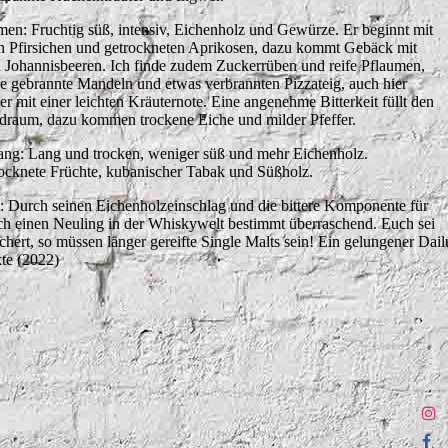
en: Fruchtig süß, intensiv, Eichenholz und Gewürze. Er beginnt mit
en Pfirsichen und getrockneten Aprikosen, dazu kommt Gebäck mit
n Johannisbeeren. Ich finde zudem Zuckerrüben und reife Pflaumen,
ge gebrannte Mandeln und etwas verbrannten Pizzateig, auch hier
er mit einer leichten Kräuternote. Eine angenehme Bitterkeit füllt den
raum, dazu kommen trockene Eiche und milder Pfeffer.
ng: Lang und trocken, weniger süß und mehr Eichenholz.
ocknete Früchte, kubanischer Tabak und Süßholz.
t: Durch seinen Eichenholzeinschlag und die bittere Komponente für
h einen Neuling in der Whiskywelt bestimmt überraschend. Euch sei
ichert, so müssen länger gereifte Single Malts sein! Ein gelungener Dail
te (2022)