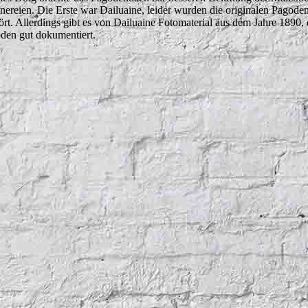
nereien. Die Erste war Dailuaine, leider wurden die originalen Pagod
ört. Allerdings gibt es von Dailuaine Fotomaterial aus dem Jahre 1890, do
den gut dokumentiert.