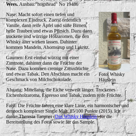
Wees.
Ausbau:"hogshead" No 19486
Nase: Macht sofort einen tiefen und
komplexen Eindruck. Zuerst ordentlich
Vanille, dann reife Äpfel und süße Birnen,
helle Trauben und etwas Pfirsich. Dazu dann
trockene und würzige Holzaromen, die den
Whisky älter wirken lassen. Dahinter
kommen Mandeln, Ahornsirup und Lakritz.
Gaumen: Erst einmal würzig mit einer
Zimtnote, dahinter dann die Früchte der
Nase. Dazu kommen cremige Zitrusfrüchte
und etwas Tabak. Den Abschluss macht ein
Foto: Whisky
Geschmack von Milchschokolade.
Häuslein
Abgang: Mittellang, die Eiche verweilt länger. Trockenes
Eichenholzaroma, Espresso und Tabak, zudem reife Früchte.
Fazit: Die Früchte fahren eine klare Linie, ein harmonischer und
dennoch komplexer Single Malt. 85/100 Punkte (2015). Ich
danke Theresia Tammer (
Das Whisky Häuslein
) für die
Bereitstellung des Fotos sowie für das Sample.