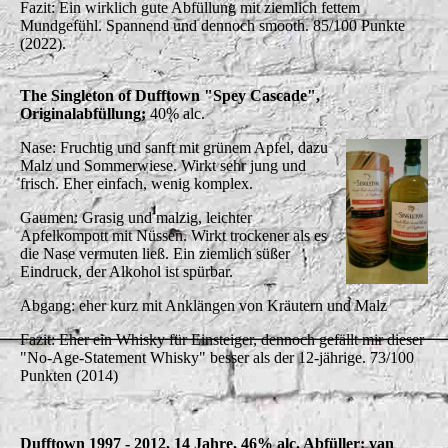
Fazit: Ein wirklich gute Abfüllung mit ziemlich fettem
Mundgefühl. Spannend und dennoch smooth. 85/100 Punkte
(2022).
The Singleton of Dufftown "Spey Cascade",
Originalabfüllung;
40% alc.
Nase: Fruchtig und sanft mit grünem Apfel, dazu
Malz und Sommerwiese. Wirkt sehr jung und
frisch. Eher einfach, wenig komplex.
Gaumen: Grasig und malzig, leichter
Apfelkompott mit Nüssen. Wirkt trockener als es
die Nase vermuten ließ. Ein ziemlich süßer
Eindruck, der Alkohol ist spürbar.
Abgang: eher kurz mit Anklängen von Kräutern und Malz
Fazit: Eher ein Whisky für Einsteiger, dennoch gefällt mir dieser
"No-Age-Statement Whisky" besser als der 12-jährige. 73/100
Punkten (2014)
Dufftown 1997 - 2012, 14 Jahre, 46% alc. Abfüller: van