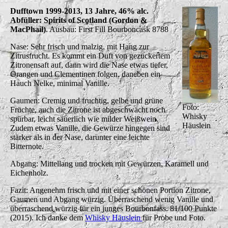
Dufftown 1999-2013, 13 Jahre, 46% alc.
Abfüller: Spirits of Scotland (Gordon &
MacPhail)
. Ausbau: First Fill Bourboncask 8788
Nase: Sehr frisch und malzig, mit Hang zur
Zitrusfrucht. Es kommt ein Duft von gezuckertem
Zitronensaft auf, dann wird die Nase etwas tiefer,
Orangen und Clementinen folgen, daneben ein
Hauch Nelke, minimal Vanille.
Gaumen: Cremig und fruchtig, gelbe und grüne
Foto:
Früchte, auch die Zitrone ist abgeschwächt noch
Whisky
spürbar, leicht säuerlich wie milder Weißwein.
Häuslein
Zudem etwas Vanille, die Gewürze hingegen sind
stärker als in der Nase, darunter eine leichte
Bitternote.
Abgang: Mittellang und trocken mit Gewürzen, Karamell und
Eichenholz.
Fazit: Angenehm frisch und mit einer schönen Portion Zitrone,
Gaumen und Abgang würzig. Überraschend wenig Vanille und
überraschend würzig für ein junges Bourbonfass. 81/100 Punkte
(2015).
Ich danke dem
Whisky Häuslein
für Probe und Foto.