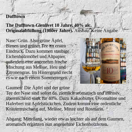
Dufftown
The Dufftown-Glenlivet 10 Jahre, 40% alc.
Originalabfüllung (1980er Jahre).
Ausbau: Keine Angabe
Nase: Grün. Also grüne Äpfel,
Birnen und grüner Tee im ersten
Eindruck. Dazu kommen staubige
Eichenholzmöbel und Altpapier,
außerdem eine angenehm frische
Mischung aus Melisse, Heu und
Zitronengras. Im Hintergrund riecht
es wie nach einem Sommerregen.
Gaumen: Die Äpfel und der grüne
Tee der Nase sind sofort da, ziemlich aromatisch und intensiv,
überraschend stark für 40%. Dazu Kakaobutter, Ovomaltine und
Haferbrei mit Apfelstückchen. Zudem kommt eine ordentliche
Kräutermischung auf, Melisse, Minze und Rosmarin.
Abgang: Mittellang, wieder etwas leichter als auf dem Gaumen,
aromatisch ergänzen nun angenehme Eichenholznoten.