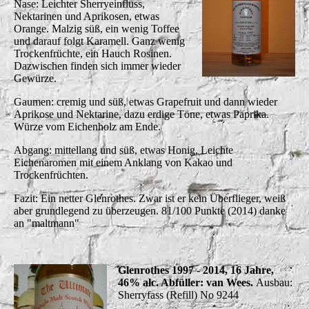
Nase: Leichter Sherryeinfluss,
Nektarinen und Aprikosen, etwas
Orange. Malzig süß, ein wenig Toffee
und darauf folgt Karamell. Ganz wenig
Trockenfrüchte, ein Hauch Rosinen.
Dazwischen finden sich immer wieder
Gewürze.
Gaumen: cremig und süß, etwas Grapefruit und dann wieder
Aprikose und Nektarine, dazu erdige Töne, etwas Paprika.
Würze vom Eichenholz am Ende.
Abgang: mittellang und süß, etwas Honig. Leichte
Eichenaromen mit einem Anklang von Kakao und
Trockenfrüchten.
Fazit: Ein netter Glenrothes. Zwar ist er kein Überflieger, weiß
aber grundlegend zu überzeugen. 81/100 Punkte (2014) danke
an "maltmann"
Glenrothes 1997 - 2014, 16 Jahre,
46% alc. Abfüller: van Wees.
Ausbau:
Sherryfass (Refill) No 9244