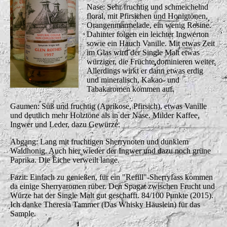
Nase: Sehr fruchtig und schmeichelnd
floral, mit Pfirsichen und Honigtönen,
Orangenmarmelade, ein wenig Rosine.
Dahinter folgen ein leichter Ingwerton
sowie ein Hauch Vanille. Mit etwas Zeit
im Glas wird der Single Malt etwas
würziger, die Früchte dominieren weiter.
Allerdings wirkt er dann etwas erdig
und mineralisch, Kakao- und
Tabakaromen kommen auf.
Gaumen: Süß und fruchtig (Aprikose, Pfirsich), etwas Vanille
und deutlich mehr Holztöne als in der Nase. Milder Kaffee,
Ingwer und Leder, dazu Gewürze.
Abgang: Lang mit fruchtigen Sherrynoten und dunklem
Waldhonig. Auch hier wieder der Ingwer und dazu noch grüne
Paprika. Die Eiche verweilt lange.
Fazit: Einfach zu genießen, für ein "Refill"-Sherryfass kommen
da einige Sherryaromen rüber. Den Spagat zwischen Frucht und
Würze hat der Single Malt gut geschafft.
84/100 Punkte (2015).
Ich danke Theresia Tammer (Das Whisky Häuslein) für das
Sample.