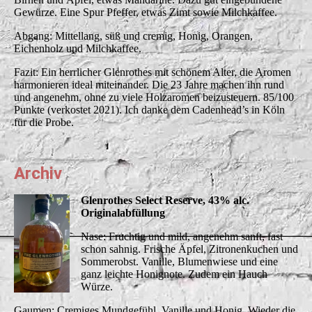
Gewürze. Eine Spur Pfeffer, etwas Zimt sowie Milchkaffee.
Abgang: Mittellang, süß und cremig, Honig, Orangen,
Eichenholz und Milchkaffee.
Fazit: Ein herrlicher Glenrothes mit schönem Alter, die Aromen
harmonieren ideal miteinander. Die 23 Jahre machen ihn rund
und angenehm, ohne zu viele Holzaromen beizusteuern. 85/100
Punkte (verkostet 2021). Ich danke dem Cadenhead’s in Köln
für die Probe.
Archiv
Glenrothes Select Reserve, 43% alc.
Originalabfüllung
Nase: Fruchtig und mild, angenehm sanft, fast
schon sahnig. Frische Äpfel, Zitronenkuchen und
Sommerobst. Vanille, Blumenwiese und eine
ganz leichte Honignote. Zudem ein Hauch
Würze.
Gaumen: Cremiges Mundgefühl, Vanille und Honig. Wieder die