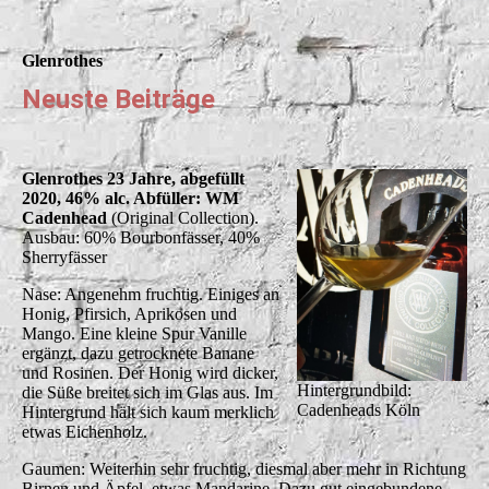
Glenrothes
Neuste Beiträge
Glenrothes 23 Jahre, abgefüllt
2020, 46% alc. Abfüller: WM
Cadenhead
(Original Collection).
Ausbau: 60% Bourbonfässer, 40%
Sherryfässer
Nase: Angenehm fruchtig. Einiges an
Honig, Pfirsich, Aprikosen und
Mango. Eine kleine Spur Vanille
ergänzt, dazu getrocknete Banane
und Rosinen. Der Honig wird dicker,
Hintergrundbild:
die Süße breitet sich im Glas aus. Im
Cadenheads Köln
Hintergrund hält sich kaum merklich
etwas Eichenholz.
Gaumen: Weiterhin sehr fruchtig, diesmal aber mehr in Richtung
Birnen und Äpfel, etwas Mandarine. Dazu gut eingebundene