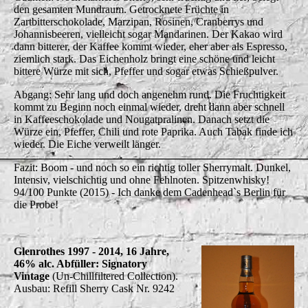
den gesamten Mundraum. Getrocknete Früchte in
Zartbitterschokolade, Marzipan, Rosinen, Cranberrys und
Johannisbeeren, vielleicht sogar Mandarinen. Der Kakao wird
dann bitterer, der Kaffee kommt wieder, eher aber als Espresso,
ziemlich stark. Das Eichenholz bringt eine schöne und leicht
bittere Würze mit sich, Pfeffer und sogar etwas Schießpulver.
Abgang: Sehr lang und doch angenehm rund. Die Fruchtigkeit
kommt zu Beginn noch einmal wieder, dreht dann aber schnell
in Kaffeeschokolade und Nougatpralinen. Danach setzt die
Würze ein, Pfeffer, Chili und rote Paprika. Auch Tabak finde ich
wieder. Die Eiche verweilt länger.
Fazit: Boom - und noch so ein richtig toller Sherrymalt. Dunkel,
Intensiv, vielschichtig und ohne Fehlnoten. Spitzenwhisky!
94/100 Punkte (2015) - Ich danke dem Cadenhead`s Berlin für
die Probe!
Glenrothes 1997 - 2014, 16 Jahre,
46% alc. Abfüller: Signatory
Vintage
(Un-Chillfiltered Collection).
Ausbau: Refill Sherry Cask Nr. 9242