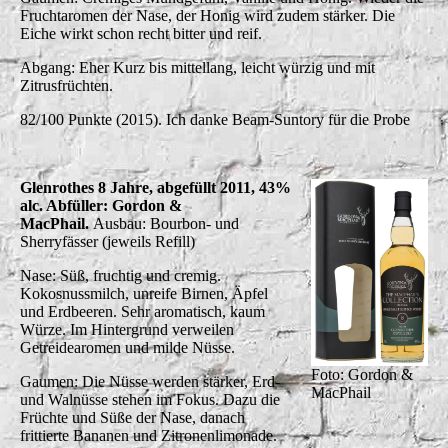
Fruchtaromen der Nase, der Honig wird zudem stärker. Die
Eiche wirkt schon recht bitter und reif.
Abgang: Eher Kurz bis mittellang, leicht würzig und mit
Zitrusfrüchten.
82/100 Punkte (2015). Ich danke Beam-Suntory für die Probe
Glenrothes 8 Jahre, abgefüllt 2011, 43%
alc. Abfüller: Gordon &
MacPhail.
Ausbau: Bourbon- und
Sherryfässer (jeweils Refill)
Nase: Süß, fruchtig und cremig.
Kokosnussmilch, unreife Birnen, Äpfel
und Erdbeeren. Sehr aromatisch, kaum
Würze. Im Hintergrund verweilen
Getreidearomen und milde Nüsse.
Foto: Gordon &
Gaumen: Die Nüsse werden stärker, Erd-
MacPhail
und Walnüsse stehen im Fokus. Dazu die
Früchte und Süße der Nase, danach
frittierte Bananen und Zitronenlimonade.