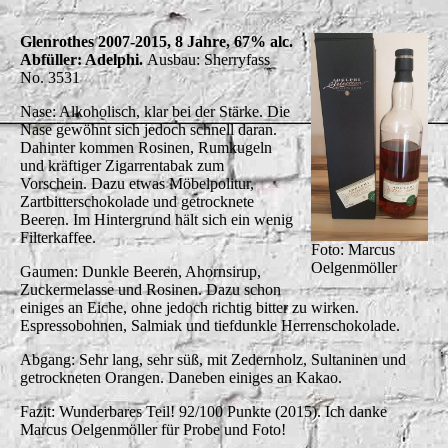
Glenrothes 2007-2015, 8 Jahre, 67% alc.
Abfüller: Adelphi.
Ausbau: Sherryfass
No. 3531
Nase: Alkoholisch, klar bei der Stärke. Die
Nase gewöhnt sich jedoch schnell daran.
Dahinter kommen Rosinen, Rumkugeln
und kräftiger Zigarrentabak zum
Vorschein. Dazu etwas Möbelpolitur,
Zartbitterschokolade und getrocknete
Beeren. Im Hintergrund hält sich ein wenig
Filterkaffee.
Foto: Marcus
Oelgenmöller
Gaumen: Dunkle Beeren, Ahornsirup,
Zuckermelasse und Rosinen. Dazu schon
einiges an Eiche, ohne jedoch richtig bitter zu wirken.
Espressobohnen, Salmiak und tiefdunkle Herrenschokolade.
Abgang: Sehr lang, sehr süß, mit Zedernholz, Sultaninen und
getrockneten Orangen. Daneben einiges an Kakao.
Fazit: Wunderbares Teil! 92/100 Punkte (2015). Ich danke
Marcus Oelgenmöller für Probe und Foto!