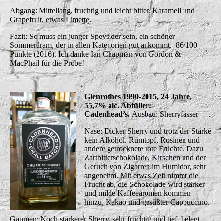
Abgang: Mittellang, fruchtig und leicht bitter. Karamell und
Grapefruit, etwas Limette.
Fazit: So muss ein junger Speysider sein, ein schöner
Sommerdram, der in allen Kategorien gut ankommt. 86/100
Punkte (2016). Ich danke Ian Chapman von Gordon &
MacPhail für die Probe!
Glenrothes 1990-2015, 24 Jahre,
55,7% alc. Abfüller:
Cadenhead’s.
Ausbau: Sherryfässer
Nase: Dicker Sherry und trotz der Stärke
kein Alkohol. Rumtopf, Rosinen und
andere getrocknete rote Früchte. Dazu
Zartbitterschokolade, Kirschen und der
Geruch von Zigarren im Humidor, sehr
angenehm. Mit etwas Zeit nimmt die
Frucht ab, die Schokolade wird stärker
und milde Kaffeearomen kommen
hinzu, Kakao und gesüßter Cappuccino.
Gaumen: Noch stärkerer Sherry, sehr fruchtig und tief, belegt