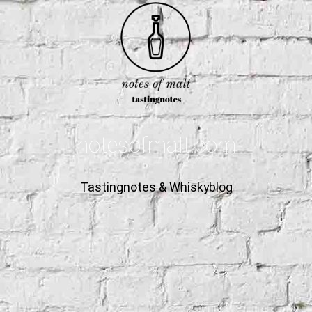
notesofmalt.com
Tastingnotes & Whiskyblog