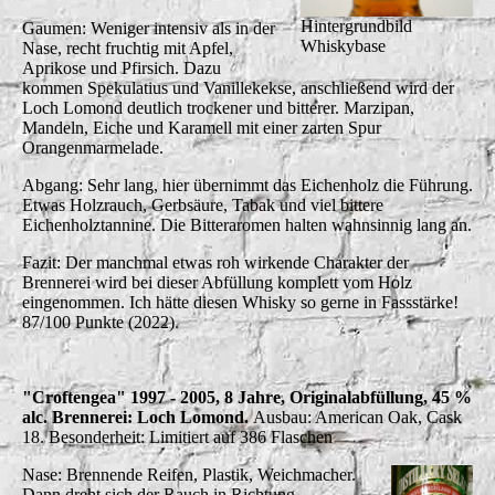
Hintergrundbild
Gaumen: Weniger intensiv als in der
Whiskybase
Nase, recht fruchtig mit Apfel,
Aprikose und Pfirsich. Dazu
kommen Spekulatius und Vanillekekse, anschließend wird der
Loch Lomond deutlich trockener und bitterer. Marzipan,
Mandeln, Eiche und Karamell mit einer zarten Spur
Orangenmarmelade.
Abgang: Sehr lang, hier übernimmt das Eichenholz die Führung.
Etwas Holzrauch, Gerbsäure, Tabak und viel bittere
Eichenholztannine. Die Bitteraromen halten wahnsinnig lang an.
Fazit: Der manchmal etwas roh wirkende Charakter der
Brennerei wird bei dieser Abfüllung komplett vom Holz
eingenommen. Ich hätte diesen Whisky so gerne in Fassstärke!
87/100 Punkte (2022).
"Croftengea" 1997 - 2005, 8 Jahre, Originalabfüllung, 45 %
alc. Brennerei: Loch Lomond.
Ausbau: American Oak, Cask
18.
Besonderheit: Limitiert auf 386 Flaschen
Nase: Brennende Reifen, Plastik, Weichmacher.
Dann dreht sich der Rauch in Richtung