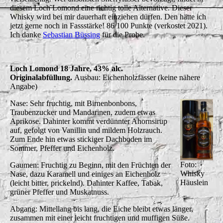
diesem Loch Lomond eine richtig tolle Alternative. Dieser
Whisky wird bei mir dauerhaft einziehen dürfen. Den hätte ich
jetzt gerne noch in Fassstärke! 86/100 Punkte (verkostet 2021).
Ich danke
Sebastian Büssing
für die Probe.
Loch Lomond 18 Jahre, 43% alc.
Originalabfüllung.
Ausbau: Eichenholzfässer (keine nähere
Angabe)
Nase: Sehr fruchtig, mit Birnenbonbons,
Traubenzucker und Mandarinen, zudem etwas
Aprikose. Dahinter kommt verdünnter Ahornsirup
auf, gefolgt von Vanillin und mildem Holzrauch.
Zum Ende hin etwas stickiger Dachboden im
Sommer, Pfeffer und Eichenholz.
Foto:
Gaumen: Fruchtig zu Beginn, mit den Früchten der
Whisky
Nase, dazu Karamell und einiges an Eichenholz
Häuslein
(leicht bitter, prickelnd). Dahinter Kaffee, Tabak,
grüner Pfeffer und Muskatnuss.
Abgang: Mittellang bis lang, die Eiche bleibt etwas länger,
zusammen mit einer leicht fruchtigen und muffigen Süße.