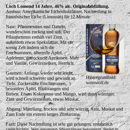
Loch Lomond 14 Jahre, 46% alc. Originalabfüllung.
Ausbau: Amerikanische Eichenholzfässer, Nachreifung in
französischer Eiche (Limousin) für 12 Monate
Nase: Pflaumenmus und Datteln,
wunderschön zuckrig und süß. Der
Pflaumenmus enthält viel Zimt,
außerdem etwas Spekulatius. Mit ein
wenig Zeit ändern sich die
Fruchtaromen, überreife Äpfel,
Apfelmus, getrocknete Aprikosen, Malz
und Vanille, Gewürznelken. Herrlich.
Gaumen: Anfangs wieder sehr leicht,
Hintergrundbild:
wird schnell schwerer und gewinnt an
weinwolf.de
Tiefe. Zuckersüße Fruchtaromen,
besonders Äpfel, Blutorangen und
Birnen. Etwas Kokosnuss und Mango, wird dann würziger.
Zimt und Gewürznelken, etwas Muskat.
Abgang: Mittellang, trocken und sehr würzig. Anis, Muskat und
Zum Ende ein extrem langes Zimtaroma.
Fazit: Diese Nachreifung ist sehr gut gelungen, erstaunlich
vielschichtig. Wer ansonsten Sherryfässer bevorzugt, findet in