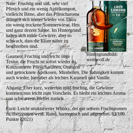
Nase: Fruchtig und süß, sehr viel
Pfirsich und ein wenig Apfelkompott,
vielleicht Birne, aber das Pfirsicharoma
drängelt sich immer wieder vor. Dazu
ein wenig trockene Sommerwiese, Heu
und ganz dezent Sahne. Im Hintergrund
halten sich milde Gewürze, aber so
schwach, dass die kaum näher zu
beschreiben sind.
Hintergrundbild:
Gaumen: Fruchtig und leicht ölige
weinwolf.de
Textur, die Frucht ist sofort wieder da.
Konzentrierte Pfirsicharomen, Orangen
und getrocknete Aprikosen, Mirabellen. Die Sahnigkeit kommt
auch wieder, hier aber als leichtes Karamell und Vanille.
Abgang: Eher kurz, weiterhin mild fruchtig, die Gewürze
kommen nun leicht zum Vorschein. Es bleibt ein leichtes Aroma
von schwarzem Pfeffer zurück.
Fazit: Leicht strukturierter Whisky, der mit seinem Fruchtaromen
zu überzeugen weiß. Rund, harmonisch und angenehm. 83/100
Punkte (2021)