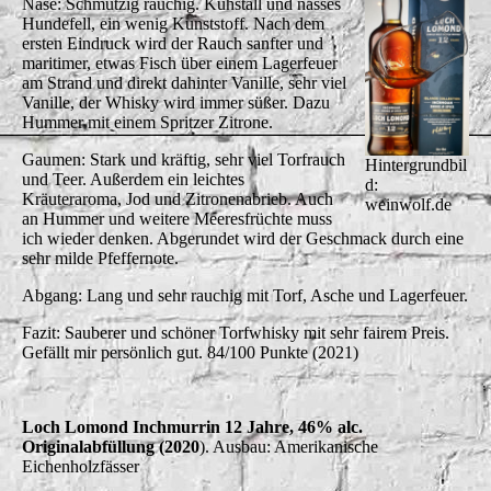
Nase: Schmutzig rauchig. Kuhstall und nasses
Hundefell, ein wenig Kunststoff. Nach dem
ersten Eindruck wird der Rauch sanfter und
maritimer, etwas Fisch über einem Lagerfeuer
am Strand und direkt dahinter Vanille, sehr viel
Vanille, der Whisky wird immer süßer. Dazu
Hummer mit einem Spritzer Zitrone.
Gaumen: Stark und kräftig, sehr viel Torfrauch
Hintergrundbil
und Teer. Außerdem ein leichtes
d:
Kräuteraroma, Jod und Zitronenabrieb. Auch
weinwolf.de
an Hummer und weitere Meeresfrüchte muss
ich wieder denken. Abgerundet wird der Geschmack durch eine
sehr milde Pfeffernote.
Abgang: Lang und sehr rauchig mit Torf, Asche und Lagerfeuer.
Fazit: Sauberer und schöner Torfwhisky mit sehr fairem Preis.
Gefällt mir persönlich gut. 84/100 Punkte (2021)
Loch Lomond Inchmurrin 12 Jahre, 46% alc.
Originalabfüllung (2020
). Ausbau: Amerikanische
Eichenholzfässer