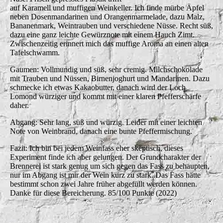
auf Karamell und muffigen Weinkeller. Ich finde mürbe Äpfel
neben Dosenmandarinen und Orangenmarmelade, dazu Malz,
Bananenmark, Weintrauben und verschiedene Nüsse. Recht süß,
dazu eine ganz leichte Gewürznote mit einem Hauch Zimt.
Zwischenzeitig erinnert mich das muffige Aroma an einen alten
Tafelschwamm.
Gaumen: Vollmundig und süß, sehr cremig. Milchschokolade
mit Trauben und Nüssen, Birnenjoghurt und Mandarinen. Dazu
schmecke ich etwas Kakaobutter, danach wird der Loch
Lomond würziger und kommt mit einer klaren Pfefferschärfe
daher.
Abgang: Sehr lang, süß und würzig. Leider mit einer leichten
Note von Weinbrand, danach eine bunte Pfeffermischung.
Fazit: Ich bin bei jedem Weinfass eher skeptisch, dieses
Experiment finde ich aber gelungen. Der Grundcharakter der
Brennerei ist stark genug um sich gegen das Fass zu behaupten,
nur im Abgang ist mir der Wein kurz zu stark. Das Fass hätte
bestimmt schon zwei Jahre früher abgefüllt werden können.
Danke für diese Bereicherung. 85/100 Punkte (2022)