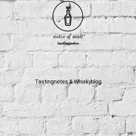
notesofmalt.com
Tastingnotes & Whiskyblog