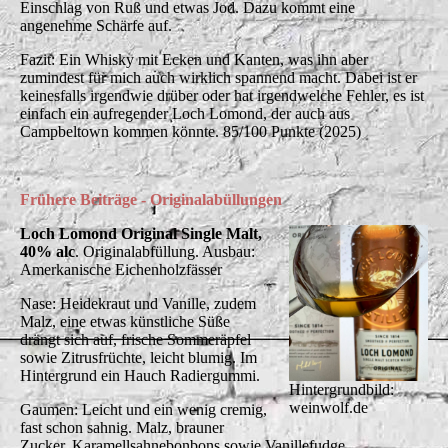
Einschlag von Ruß und etwas Jod. Dazu kommt eine
angenehme Schärfe auf.
Fazit: Ein Whisky mit Ecken und Kanten, was ihn aber
zumindest für mich auch wirklich spannend macht. Dabei ist er
keinesfalls irgendwie drüber oder hat irgendwelche Fehler, es ist
einfach ein aufregender Loch Lomond, der auch aus
Campbeltown kommen könnte. 85/100 Punkte (2025)
Frühere Beiträge - Originalabüllungen
Loch Lomond Original Single Malt,
40% alc
. Originalabfüllung. Ausbau:
Amerkanische Eichenholzfässer
Nase: Heidekraut und Vanille, zudem
Malz, eine etwas künstliche Süße
drängt sich auf, frische Sommeräpfel
sowie Zitrusfrüchte, leicht blumig. Im
Hintergrund ein Hauch Radiergummi.
Hintergrundbild:
weinwolf.de
Gaumen: Leicht und ein wenig cremig,
fast schon sahnig. Malz, brauner
Zucker, Karamellsahnebonbons sowie Vanillefudge.