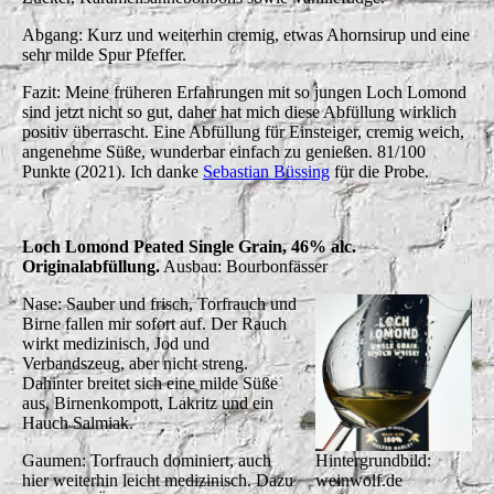
Abgang: Kurz und weiterhin cremig, etwas Ahornsirup und eine
sehr milde Spur Pfeffer.
Fazit: Meine früheren Erfahrungen mit so jungen Loch Lomond
sind jetzt nicht so gut, daher hat mich diese Abfüllung wirklich
positiv überrascht. Eine Abfüllung für Einsteiger, cremig weich,
angenehme Süße, wunderbar einfach zu genießen. 81/100
Punkte (2021). Ich danke
Sebastian Büssing
für die Probe.
Loch Lomond Peated Single Grain, 46% alc.
Originalabfüllung.
Ausbau: Bourbonfässer
Nase: Sauber und frisch, Torfrauch und
Birne fallen mir sofort auf. Der Rauch
wirkt medizinisch, Jod und
Verbandszeug, aber nicht streng.
Dahinter breitet sich eine milde Süße
aus, Birnenkompott, Lakritz und ein
Hauch Salmiak.
Hintergrundbild:
Gaumen: Torfrauch dominiert, auch
weinwolf.de
hier weiterhin leicht medizinisch. Dazu