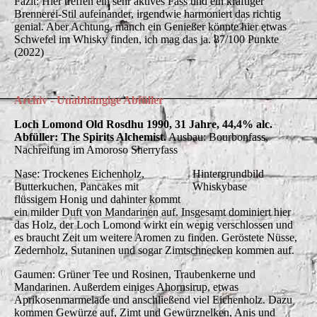
Fazit: Hier treffen ein sehr aktives Fass und ein kräftiger
Brennerei-Stil aufeinander, irgendwie harmoniert das richtig
genial. Aber Achtung, manch ein Genießer könnte hier etwas
Schwefel im Whisky finden, ich mag das ja. 87/100 Punkte
(2022)
Archiv - Unabhängige Abfüller
Loch Lomond Old Rosdhu 1990, 31 Jahre, 44,4% alc.
Abfüller: The Spirits Alchemist.
Ausbau: Bourbonfass,
Nachreifung im Amoroso Sherryfass
Nase: Trockenes Eichenholz,
Hintergrundbild
Butterkuchen, Pancakes mit
Whiskybase
flüssigem Honig und dahinter kommt
ein milder Duft von Mandarinen auf. Insgesamt dominiert hier
das Holz, der Loch Lomond wirkt ein wenig verschlossen und
es braucht Zeit um weitere Aromen zu finden. Geröstete Nüsse,
Zedernholz, Sutaninen und sogar Zimtschnecken kommen auf.
Gaumen: Grüner Tee und Rosinen, Traubenkerne und
Mandarinen. Außerdem einiges Ahornsirup, etwas
Aprikosenmarmelade und anschließend viel Eichenholz. Dazu
kommen Gewürze auf, Zimt und Gewürznelken, Anis und