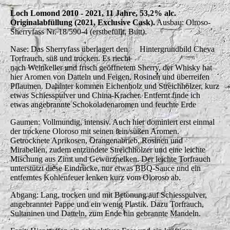
Loch Lomond 2010 - 2021, 11 Jahre, 53,2% alc.
Originalabfüllung (2021, Exclusive Cask).
Ausbau: Olroso-
Sherryfass Nr. 18/590-4 (erstbefüllt, Butt).
Nase: Das Sherryfass überlagert den
Hintergrundbild Cheva
Torfrauch, süß und trocken. Es riecht
nach Weinkeller und frisch geöffnetem Sherry, der Whisky hat
hier Aromen von Datteln und Feigen, Rosinen und überreifen
Pflaumen. Dahinter kommen Eichenholz und Streichhölzer, kurz
etwas Schiesspulver und China-Kracher. Entfernt finde ich
etwas angebrannte Schokoladenaromen und feuchte Erde
Gaumen: Vollmundig, intensiv. Auch hier dominiert erst einmal
der trockene Oloroso mit seinen fein/süßen Aromen.
Getrocknete Aprikosen, Orangenabrieb, Rosinen und
Mirabellen, zudem entzündete Streichhölzer und eine leichte
Mischung aus Zimt und Gewürznelken. Der leichte Torfrauch
unterstützt diese Eindrücke, nur etwas BBQ-Sauce und ein
entferntes Kohlenfeuer lenken kurz vom Oloroso ab.
Abgang: Lang, trocken und mit Betonung auf Schiesspulver,
angebrannter Pappe und ein wenig Plastik. Dazu Torfrauch,
Sultaninen und Datteln, zum Ende hin gebrannte Mandeln.