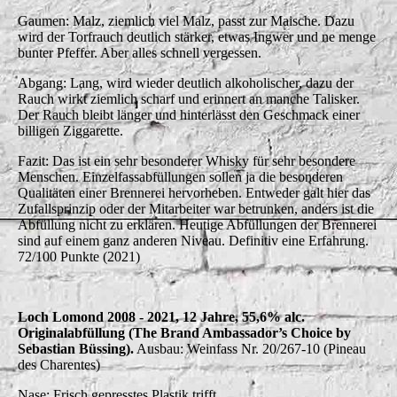
Gaumen: Malz, ziemlich viel Malz, passt zur Maische. Dazu
wird der Torfrauch deutlich stärker, etwas Ingwer und ne menge
bunter Pfeffer. Aber alles schnell vergessen.
Abgang: Lang, wird wieder deutlich alkoholischer, dazu der
Rauch wirkt ziemlich scharf und erinnert an manche Talisker.
Der Rauch bleibt länger und hinterlässt den Geschmack einer
billigen Ziggarette.
Fazit: Das ist ein sehr besonderer Whisky für sehr besondere
Menschen. Einzelfassabfüllungen sollen ja die besonderen
Qualitäten einer Brennerei hervorheben. Entweder galt hier das
Zufallsprinzip oder der Mitarbeiter war betrunken, anders ist die
Abfüllung nicht zu erklären. Heutige Abfüllungen der Brennerei
sind auf einem ganz anderen Niveau. Definitiv eine Erfahrung.
72/100 Punkte (2021)
Loch Lomond 2008 - 2021, 12 Jahre, 55,6% alc.
Originalabfüllung (The Brand Ambassador’s Choice by
Sebastian Büssing).
Ausbau: Weinfass Nr. 20/267-10 (Pineau
des Charentes)
Nase: Frisch gepresstes Plastik trifft