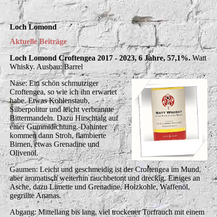
Loch Lomond
Aktuelle Beiträge
Loch Lomond Croftengea 2017 - 2023, 6 Jahre, 57,1%.
Watt
Whisky. Ausbau: Barrel
Nase: Ein schön schmutziger
Croftengea, so wie ich ihn erwartet
habe. Etwas Kohlenstaub,
Silberpolitur und leicht verbrannte
Bittermandeln. Dazu Hirschtalg auf
einer Gummidichtung. Dahinter
kommen dann Stroh, flambierte
Birnen, etwas Grenadine und
Olivenöl.
Gaumen: Leicht und geschmeidig ist der Croftengea im Mund,
aber aromatisch weiterhin rauchbetont und dreckig. Einiges an
Asche, dazu Limette und Grenadine, Holzkohle, Waffenöl,
gegrillte Ananas.
Abgang: Mittellang bis lang, viel trockener Torfrauch mit einem