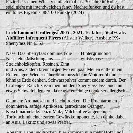
Fazit: Lass einen Whisky einfach mal fast 30 Jahre in Ruhe,
spiel nicht mit irgendwelchen fancy Nachreifungen und du hast
ein tolles Ergebnis. 88/100 Punkte (2024)
Loch Lomond Croftengea 2005 - 2021, 16 Jahre, 56,4% alc.
Abfüller: Infrequent Flyers
(Alistair Walker). Ausbau: PX-
Sherryfass Nr. 6353.
Nase: Das Sherryfass dominiert die
Hintergrundbild
Nase, eine Mischung aus
whiskybase
Streichholzköpfen, Rosinen, Zimt
und Anis, zudem brennt irgendwo ein paar Meilen entfernt ein
Reifenlager. Wieder näher dran muss ich an Motorenöl und
lehmige Erde denken, Schwarzpulver kommt zudem durch. Der
Crofengea-Rauch zusammen mit dem Sherryfass lässt auch an
etwas Schwefel denken, da reagieren einige Genießer allergisch.
Gaumen: Aromatisch und leicht trocken. Die Fruchtaromen
dominieren, saftige Aprikosen, getrocknete Orangen,
Kirschmarmelade. Dazu Malz, Milchkaffee angenehmer
Torfrauch mit einer zarten Gewürzkomponente, ich denke dabei
an Anis, Lakritz und etwas Pfeffer.
Abgang: Lang und trocken, hier kommen nun mehr Holz und