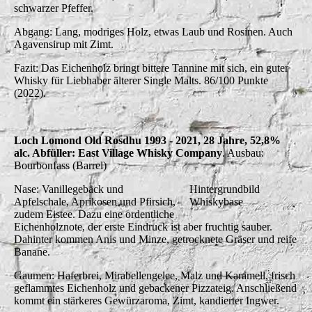
schwarzer Pfeffer.
Abgang: Lang, modriges Holz, etwas Laub und Rosinen. Auch
Agavensirup mit Zimt.
Fazit: Das Eichenholz bringt bittere Tannine mit sich, ein guter
Whisky für Liebhaber älterer Single Malts. 86/100 Punkte
(2022).
Loch Lomond Old Rosdhu 1993 - 2021, 28 Jahre, 52,8%
alc. Abfüller: East Village Whisky Company
. Ausbau:
Bourbonfass (Barrel)
Nase: Vanillegebäck und
Hintergrundbild
Apfelschale, Aprikosen und Pfirsich,
Whiskybase
zudem Eistee. Dazu eine ordentliche
Eichenholznote, der erste Eindruck ist aber fruchtig sauber.
Dahinter kommen Anis und Minze, getrocknete Gräser und reife
Banane.
Gaumen: Haferbrei, Mirabellengelee, Malz und Karamell, frisch
geflammtes Eichenholz und gebackener Pizzateig. Anschließend
kommt ein stärkeres Gewürzaroma, Zimt, kandierter Ingwer.