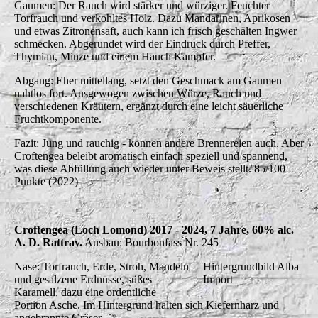
Gaumen: Der Rauch wird stärker und würziger. Feuchter
Torfrauch und verkohltes Holz. Dazu Mandarinen, Aprikosen
und etwas Zitronensaft, auch kann ich frisch geschälten Ingwer
schmecken. Abgerundet wird der Eindruck durch Pfeffer,
Thymian, Minze und einem Hauch Kampfer.
Abgang: Eher mittellang, setzt den Geschmack am Gaumen
nahtlos fort. Ausgewogen zwischen Würze, Rauch und
verschiedenen Kräutern, ergänzt durch eine leicht säuerliche
Fruchtkomponente.
Fazit: Jung und rauchig - können andere Brennereien auch. Aber
Croftengea beleibt aromatisch einfach speziell und spannend,
was diese Abfüllung auch wieder unter Beweis stellt. 85/100
Punkte (2022)
Croftengea (Loch Lomond) 2017 - 2024, 7 Jahre, 60% alc.
A. D. Rattray.
Ausbau: Bourbonfass Nr. 245
Nase: Torfrauch, Erde, Stroh, Mandeln
Hintergrundbild Alba
und gesalzene Erdnüsse, süßes
Import
Karamell, dazu eine ordentliche
Portion Asche. Im Hintergrund halten sich Kiefernharz und
angebrannte Gräser.