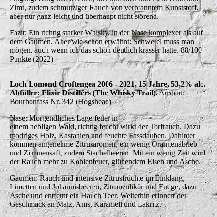
Zimt, zudem schmutziger Rauch von verbranntem Kunststoff,
aber nur ganz leicht und überhaupt nicht störend.
Fazit: Ein richtig starker Whisky, in der Nase komplexer als auf
dem Gaumen. Aber wie schon erwähnt: Schwefel muss man
mögen, auch wenn ich das schon deutlich krasser hatte. 88/100
Punkte (2022)
Loch Lomond Croftengea 2006 - 2021, 15 Jahre, 53,2% alc.
Abfüller: Elixir Distillers (The Whisky Trail).
Ausbau:
Bourbonfass Nr. 342 (Hogshead)
Nase: Morgendliches Lagerfeuer in
einem nebligen Wald, richtig feucht wirkt der Torfrauch. Dazu
modriges Holz, Kastanien und feuchte Fassdauben. Dahinter
kommen angenehme Zitrusaromen, ein wenig Orangenabrieb
und Zitronensaft, zudem Stachelbeeren. Mit ein wenig Zeit wird
der Rauch mehr zu Kohlenfeuer, glühendem Eisen und Asche.
Gaumen: Rauch und intensive Zitrusfrüchte im Einklang,
Limetten und Johannisbeeren, Zitronenlikör und Fudge, dazu
Asche und entfernt ein Hauch Teer. Weiterhin erinnert der
Geschmack an Malz, Anis, Karamell und Lakritz.