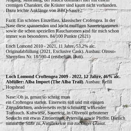
cremigen Charakter, die Kräuter sind kaum nicht vorhanden.
Dazu leichte Anklänge von BBQ-Sauce.
Fazit: Ein schönes Einzelfass, klassischer Crofengea. In der
Nase diese spannenden und leicht muffigen Sauerteigaromen
sowie die schon speziellen Raucharomen sind für mich schon
immer was besonderes. 84/100 Punkte (2021)
Loch Lomond 2010 - 2021, 11 Jahre, 53,2% alc.
Originalabfüllung (2021, Exclusive Cask). Ausbau: Olroso-
Sherryfass Nr. 18/590-4 (erstbefüllt, Butt).
Loch Lomond Croftengea 2009 - 2022, 12 Jahre, 46% alc.
Abfüller: Alba Import (The Alba Trail)
. Ausbau: Refill
Hogshead
Nase: Oh ja, genau so schräg muss
ein Croftengea starten. Einerseits süß und mit einigen
Zitrusfrüchten, andererseits recht schmutzig wirkender
Torfrauch. Kuhwiese, Sauerteig, in Olivenöl gebratener
Seelachs mit etwas Zitronensaft, Petersilie sowie Pfeffer. Danach
nimmt die Süße zu, Vanillekekse mit zuckriger Glasur.