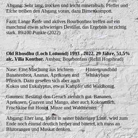
Abgang: Sehr lang, trocken und leicht mineralisch, Pfeffer und
Eiche treiben den Abgang voran, dazu Birnenkompott.
Fazit: Lange Reife und aktives Bourbonfass treffen auf ein
manchmal etwas schwieriges Destillat, das Ergebnis ist richtig
stark. 89/100 Punkte (2022)
Old Rhosdhu (Loch Lomond) 1993 - 2022, 29 Jahre, 51,5%
alc. Villa Konthor.
Ausbau: Bourbonfass (Refill Hogshead)
Nase: Eine Mischung aus leichtem
Hintergrundbild
Bananenbrot, Ananas, Aprikosen und
Whiskybase
Pfirsich. Dazu gesellen sich aber auch
Kokos und Eukalyptus, etwas Kampfer und Waldhonig.
Gaumen: Bestätigt den Geruch ziemlich gut. Bananen,
Aprikosen, Guaven und Mango, aber auch Kokosmilch,
Frischkäse mit Honig, Minze und Waldmeister.
Abgang: Eher lang, bleibt in seiner bisherigen Linie, wird zum
Ende noch einmal deutlich herber und bitterer, ich muss an
Blutorangen und Muskat denken.