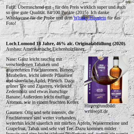
Fazit: Überraschend gut - für den Preis wirklich super und auch
so eine gute Qualität. 84/100 Punkte (2015) Ich danke
Whiskycuse für die Probe und dem
Whisky Häuslein
für das
Foto!
Loch Lomond 18 Jahre, 46% alc. Originalabfüllung (2020)
.
Ausbau: Amerikanische Eichenholzfässer
Nase: Ganz leicht rauchig mit
verschiedenen Tabaken und
angenehmen Fruchtaromen. Birnen,
Mirabellen, leicht unreife Pflaumen
und säuerliche Äpfel, Pfirsich. Dazu
grüner Tee und Zigarren, vielleicht
Zedernholz und etwas matschige
Banane. Außerdem leicht muffige
Aromen, wie in einem feuchten Keller.
Hintergrundbild:
weinwolf.de
Gaumen: Ölig und sehr intensiv, die
Fruchtaromen sind weiter vorhanden,
weiterhin leicht säuerlich mit mürben Äpfeln, Wassermelone und
Grapefruit, Tabak und sehr viel Tee. Dazu kommen milder
Ingwer und eine leicht stärkere Pfeffernote auf, zudem ein wenig