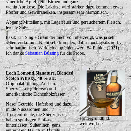
säuerliche Äpfel, reife Birnen und ganz
wenig Aprikose. Die Lakritze wird stärker, dazu kommen etwas
Pfeffer und Gewürznelken, insgesamt sehr harmonisch.
Abgang: Mittellang, mit Lagerfeuer und geräuchertem Fleisch,
leichte Süße.
Fazit: Ein Single Grain der mich voll überzeugt, was ja sehr
selten vorkommt. Nicht sehr komplex, dafür rauchig süß und
sehr harmonisch. Wirklich empfehlenswert. 84 Punkte (2021).
Ich danke
Sebastian Büssing
für die Probe.
Loch Lomond Signature, Blended
Scotch Whisky, 40 % alc.
Originalabfüllung. Ausbau:
Sherryfässer (Oloroso) und
amerikanische Eichenholzfässer
Nase: Getreide, Haferbrei und dazu
milde Nussaromen und
Trockenfrüchte, die Sherryfässer
Hintergrundbild:
haben spürbaren Einfluss
weinwolf.de
hinterlassen. Sultaninen, ganz
entfernt ein Hauch an Datteln.