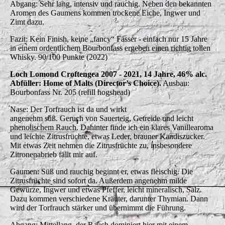
Abgang: Sehr lang, intensiv und rauchig. Neben den bekannten
Aromen des Gaumens kommen trockene Eiche, Ingwer und
Zimt dazu.
Fazit: Kein Finish, keine „fancy“ Fässer - einfach nur 15 Jahre
in einem ordentlichem Bourbonfass ergeben einen richtig tollen
Whisky. 90/100 Punkte (2022)
Loch Lomond Croftengea 2007 - 2021, 14 Jahre, 46% alc.
Abfüller: Home of Malts (Director’s Choice).
Ausbau:
Bourbonfass Nr. 205 (refill hogshead)
Nase: Der Torfrauch ist da und wirkt
angenehm süß. Geruch von Sauerteig, Getreide und leicht
phenolischem Rauch. Dahinter finde ich ein klares Vanillearoma
und leichte Zitrusfrüchte, etwas Leder, brauner Kandiszucker.
Mit etwas Zeit nehmen die Zitrusfrüchte zu, insbesondere
Zitronenabrieb fällt mir auf.
Gaumen: Süß und rauchig beginnt er, etwas fleischig. Die
Zitrusfrüchte sind sofort da. Außerdem angenehm milde
Gewürze, Ingwer und etwas Pfeffer, leicht mineralisch, Salz.
Dazu kommen verschiedene Kräuter, darunter Thymian. Dann
wird der Torfrauch stärker und übernimmt die Führung.
Abgang: Mittellang, der Rauch dominiert hier mit einem