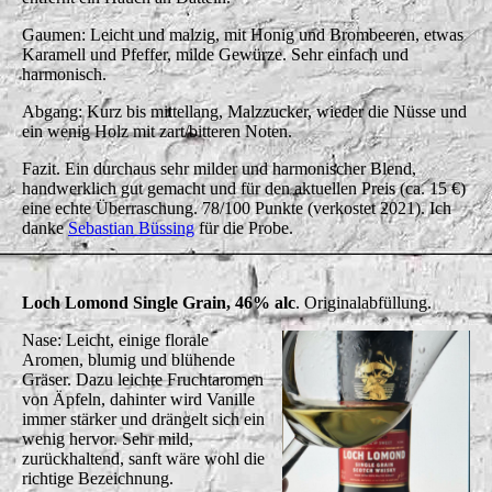
Gaumen: Leicht und malzig, mit Honig und Brombeeren, etwas
Karamell und Pfeffer, milde Gewürze. Sehr einfach und
harmonisch.
Abgang: Kurz bis mittellang, Malzzucker, wieder die Nüsse und
ein wenig Holz mit zart/bitteren Noten.
Fazit. Ein durchaus sehr milder und harmonischer Blend,
handwerklich gut gemacht und für den aktuellen Preis (ca. 15 €)
eine echte Überraschung. 78/100 Punkte (verkostet 2021). Ich
danke
Sebastian Büssing
für die Probe.
Loch Lomond Single Grain, 46% alc
. Originalabfüllung.
Nase: Leicht, einige florale
Aromen, blumig und blühende
Gräser. Dazu leichte Fruchtaromen
von Äpfeln, dahinter wird Vanille
immer stärker und drängelt sich ein
wenig hervor. Sehr mild,
zurückhaltend, sanft wäre wohl die
richtige Bezeichnung.