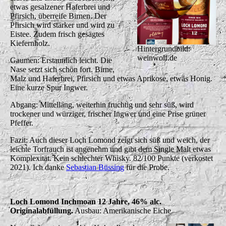
etwas gesalzener Haferbrei und
Pfirsich, überreife Birnen. Der
Pfirsich wird stärker und wird zu
Eistee. Zudem frisch gesägtes
Kiefernholz.
Hintergrundbild:
weinwolf.de
Gaumen: Erstaunlich leicht. Die
Nase setzt sich schön fort. Birne,
Malz und Haferbrei, Pfirsich und etwas Aprikose, etwas Honig.
Eine kurze Spur Ingwer.
Abgang: Mittellang, weiterhin fruchtig und sehr süß, wird
trockener und würziger, frischer Ingwer und eine Prise grüner
Pfeffer.
Fazit: Auch dieser Loch Lomond zeigt sich süß und weich, der
leichte Torfrauch ist angenehm und gibt dem Single Malt etwas
Komplexität. Kein schlechter Whisky. 82/100 Punkte (verkostet
2021). Ich danke
Sebastian Büssing
für die Probe.
Loch Lomond Inchmoan 12 Jahre, 46% alc.
Originalabfüllung.
Ausbau: Amerikanische Eiche