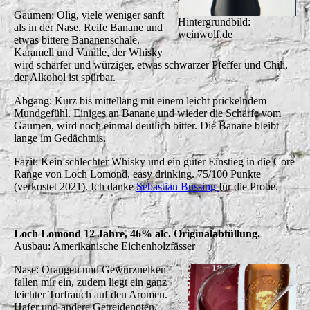
Gaumen: Ölig, viele weniger sanft
Hintergrundbild:
als in der Nase. Reife Banane und
weinwolf.de
etwas bittere Bananenschale.
Karamell und Vanille, der Whisky
wird schärfer und würziger, etwas schwarzer Pfeffer und Chili,
der Alkohol ist spürbar.
Abgang: Kurz bis mittellang mit einem leicht prickelndem
Mundgefühl. Einiges an Banane und wieder die Schärfe vom
Gaumen, wird noch einmal deutlich bitter. Die Banane bleibt
lange im Gedächtnis.
Fazit: Kein schlechter Whisky und ein guter Einstieg in die Core
Range von Loch Lomond, easy drinking. 75/100 Punkte
(verkostet 2021). Ich danke
Sebastian Büssing
für die Probe.
Loch Lomond 12 Jahre, 46% alc. Originalabfüllung.
Ausbau: Amerikanische Eichenholzfässer
Nase: Orangen und Gewürznelken
fallen mir ein, zudem liegt ein ganz
leichter Torfrauch auf den Aromen.
Hafer und andere Getreidenoten,