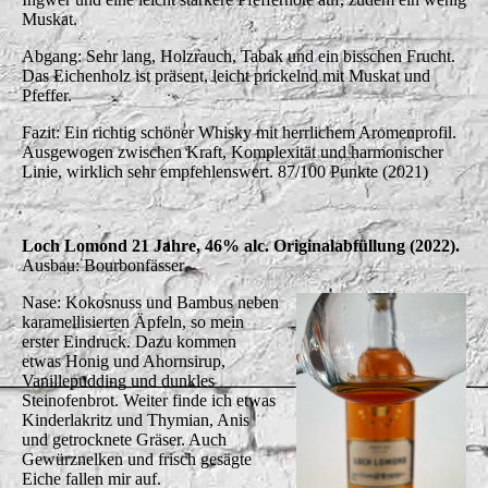
Muskat.
Abgang: Sehr lang, Holzrauch, Tabak und ein bisschen Frucht.
Das Eichenholz ist präsent, leicht prickelnd mit Muskat und
Pfeffer.
Fazit: Ein richtig schöner Whisky mit herrlichem Aromenprofil.
Ausgewogen zwischen Kraft, Komplexität und harmonischer
Linie, wirklich sehr empfehlenswert. 87/100 Punkte (2021)
Loch Lomond 21 Jahre, 46% alc. Originalabfüllung (2022).
Ausbau: Bourbonfässer
Nase: Kokosnuss und Bambus neben
karamellisierten Äpfeln, so mein
erster Eindruck. Dazu kommen
etwas Honig und Ahornsirup,
Vanillepudding und dunkles
Steinofenbrot. Weiter finde ich etwas
Kinderlakritz und Thymian, Anis
und getrocknete Gräser. Auch
Gewürznelken und frisch gesägte
Eiche fallen mir auf.