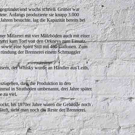
gegründet und wuchs schnell. Grüner war
ete. Anfangs produzierte sie knapp 3.000
hren besuchte, lag die Kapazität bereits bei
ner Mälzerei mit vier Mälzböden auch mit einer
lzerei kam Torf von den Orkneys zum Einsatz.
sowie eine Spirit Still mit 460 Gallonen. Zum
ur Gründung der Brennerei einem Schmuggler
sern, der Whisky wurde an Händler aus Leith,
uszugehen, dass die Produktion in den
nmal in Stratheden umbenannt, drei Jahre später
 zu viel.
tockt, bis 1970er Jahre waren die Gebäude noch
läuft, sieht man noch die Reste der Brennerei.