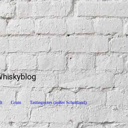
Whiskyblog
lt
Grain
Tastingnotes (außer Schottland)