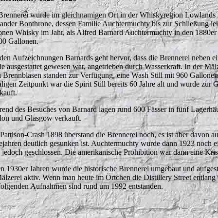
Brennerei wurde im gleichnamigen Ort in der Whiskyregion Lowlands 
ander Bonthrone, dessen Familie Auchtermuchty bis zur Schließung leit
onen Whisky im Jahr, als Alfred Barnard Auchtermuchty in den 1880er Ja
00 Gallonen.
den Aufzeichnungen Barnards geht hervor, dass die Brennerei neben ei
e ausgestattet gewesen war, angetrieben durch Wasserkraft. In der Mä
 Brennblasen standen zur Verfügung, eine Wash Still mit 960 Gallonen 
ligen Zeitpunkt war die Spirit Still bereits 60 Jahre alt und wurde z
kauft.
end des Besuches von Barnard lagen rund 600 Fässer in fünf Lagerhäu
on und Glasgow verkauft.
Pattison-Crash 1898 überstand die Brennerei noch, es ist aber davon a
ejahren deutlich gesunken ist. Auchtermuchty wurde dann 1923 noch ei
 jedoch geschlossen. Die amerikanische Prohibition war dann eine Krise
en 1930er Jahren wurde die historische Brennerei umgebaut und aufges
Mälzerei aktiv. Wenn man heute im Örtchen die Distillery Street entlang 
folgenden Aufnahmen sind rund um 1992 entstanden.