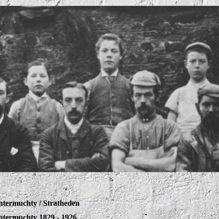
termuchty / Stratheden
termuchty 1829 - 1926