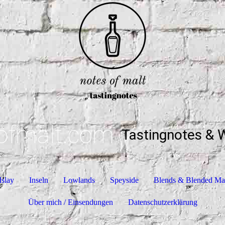
ofmalt.com
Tastingnotes & 
Islay
Inseln
Lowlands
Speyside
Blends & Blended Ma
Über mich / Einsendungen
Datenschutzerklärung