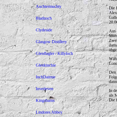
Auchtermuchty
Die 
Alex
Gall
Bladnoch
20.0
Clydeside
Aus 
Mühl
Zwei
Glasgow Distillery
dama
abge
Glenflagler / Killyloch
Währ
Lond
Glenkinchie
Den 
InchDairnie
Folg
dann
Inverleven
In d
als 
Die 
Kingsbarns
Lindores Abbey