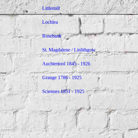
Littlemill
Lochlea
Rosebank
St. Magdalene / Linlithgow
Auchtertool 1845 - 1926
Grange 1786 - 1925
Sciennes 1851 - 1925