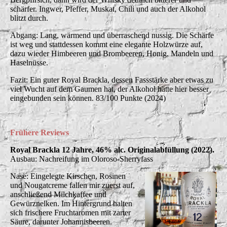
schärfer. Ingwer, Pfeffer, Muskat, Chili und auch der Alkohol
blitzt durch.
Abgang: Lang, wärmend und überraschend nussig. Die Schärfe
ist weg und stattdessen kommt eine elegante Holzwürze auf,
dazu wieder Himbeeren und Brombeeren, Honig, Mandeln und
Haselnüsse.
Fazit: Ein guter Royal Brackla, dessen Fassstärke aber etwas zu
viel Wucht auf dem Gaumen hat, der Alkohol hätte hier besser
eingebunden sein können. 83/100 Punkte (2024)
Frühere Reviews
Royal Brackla 12 Jahre, 46% alc. Originalabfüllung (2022).
Ausbau: Nachreifung im Oloroso-Sherryfass
Nase: Eingelegte Kirschen, Rosinen
und Nougatcreme fallen mir zuerst auf,
anschließend Milchkaffee und
Gewürznelken. Im Hintergrund halten
sich frischere Fruchtaromen mit zarter
Säure, darunter Johannisbeeren.