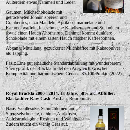
Außerdem etwas Karamell und Leder.
Gaumen: Milchschokolade mit
getrockneten Johannisbeeren und
Cranberries, dazu Mandeln, Aprikosenmarmelade und
Karamellwaffeln. Ich schmecke Kandiszucker und Sultaninen
sowie einen Hauch Ahornsirup. Dahinter kommt dunklere
Schokolade mit einem zarten Hauch frischer Kaffeebohnen.
Abgang: Mittellang, gezuckerter Milchkaffee mit Kakaopulver
als Tapping.
Fazit: Eine gut erhältliche Standardabfüllung mit wunderbarem
Sherryprofil, der Brackla findet den Ausgleich zwischen
Komplexität und harmonischem Genuss. 85/100 Punkte (2022).
Royal Brackla 2000 - 2014, 13 Jahre, 58% alc. Abfüller:
Blackadder Raw Cask
. Ausbau: Bourbonfass
Nase: Vanillesüße, Schnittblumen und
Streusselschnecke, dahinter Aprikosen,
Apfelstrudel ohne Rosinen und Walnüsse.
Zudem taucht ein wenig Gras auf.