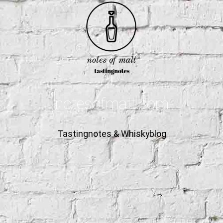
notesofmalt.com
Tastingnotes & Whiskyblog