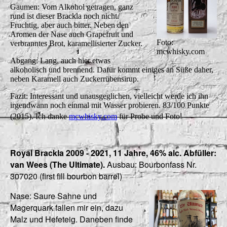
Gaumen: Vom Alkohol getragen, ganz
rund ist dieser Brackla noch nicht.
Fruchtig, aber auch bitter. Neben den
Aromen der Nase auch Grapefruit und
Foto:
verbranntes Brot, karamellisierter Zucker.
mcwhisky.com
Abgang: Lang, auch hier etwas
alkoholisch und brennend. Dafür kommt einiges an Süße daher,
neben Karamell auch Zuckerrübensirup.
Fazit: Interessant und unausgeglichen, vielleicht werde ich ihn
irgendwann noch einmal mit Wasser probieren. 83/100 Punkte
!
(2015). Ich danke
mcwhisky.com
für Probe und Foto
Royal Brackla 2009 - 2021, 11 Jahre, 46% alc. Abfüller:
van Wees (The Ultimate).
Ausbau: Bourbonfass Nr.
307020 (first fill bourbon barrel)
Nase: Saure Sahne und
Magerquark fallen mir ein, dazu
Malz und Hefeteig. Daneben finde