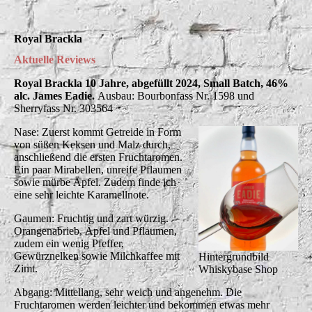
Royal Brackla
Aktuelle Reviews
Royal Brackla 10 Jahre, abgefüllt 2024, Small Batch, 46%
alc. James Eadie.
Ausbau: Bourbonfass Nr. 1598 und
Sherryfass Nr. 303564
Nase: Zuerst kommt Getreide in Form
von süßen Keksen und Malz durch,
anschließend die ersten Fruchtaromen.
Ein paar Mirabellen, unreife Pflaumen
sowie mürbe Äpfel. Zudem finde ich
eine sehr leichte Karamellnote.
Gaumen: Fruchtig und zart würzig.
Orangenabrieb, Äpfel und Pflaumen,
zudem ein wenig Pfeffer,
Gewürznelken sowie Milchkaffee mit
Hintergrundbild
Zimt.
Whiskybase Shop
Abgang: Mittellang, sehr weich und angenehm. Die
Fruchtaromen werden leichter und bekommen etwas mehr