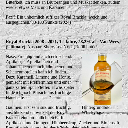
Bitterkeit, ich muss an Blutorangen und Muskat denken, zudem
wieder etwas Malz und Karamell.
Fazit: Ein unheimlich süffiger Royal Brackla, weich und
ausgeglichen. 83/100 Punkte (2024)
Royal Brackla 2008 - 2021, 12 Jahre, 58,2% alc. Van Wees
(Ultimate)
. Ausbau: Sherryfass Nr. 7 (Refill butt)
Nase: Fruchtig und auch erfrischend.
Aprikosen, Apfelkuchen und
Johannisbeeren, auch Himbeeren und
Schattenmorellen kann ich finden.
Dazu Karamell, Limone und Honig,
gemischt mit Pfefferminze und einer
ganz zarten Spur Pfeffer. Etwas später
finde ich noch Pfirsich uns fruchtige
Handseife.
Hintergrundbild
Gaumen: Erst sehr süß und fruchtig,
Whiskybase
anschließend entwickelt der Royal
Brackla eine ordentliche Schärfe.
Aprikosen und Orangen, Himbeersirup, Zucker und Birnensaft,
Bergpfirsich, dann wird der Whisky deutlich bitterer und