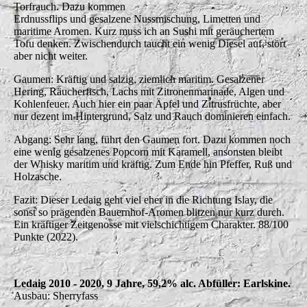
Torfrauch. Dazu kommen
Erdnussflips und gesalzene Nussmischung, Limetten und
maritime Aromen. Kurz muss ich an Sushi mit geräuchertem
Tofu denken. Zwischendurch taucht ein wenig Diesel auf, stört
aber nicht weiter.
Gaumen: Kräftig und salzig, ziemlich maritim. Gesalzener
Hering, Räucherfisch, Lachs mit Zitronenmarinade, Algen und
Kohlenfeuer. Auch hier ein paar Äpfel und Zitrusfrüchte, aber
nur dezent im Hintergrund, Salz und Rauch dominieren einfach.
Abgang: Sehr lang, führt den Gaumen fort. Dazu kommen noch
eine wenig gesalzenes Popcorn mit Karamell, ansonsten bleibt
der Whisky maritim und kräftig. Zum Ende hin Pfeffer, Ruß und
Holzasche.
Fazit: Dieser Ledaig geht viel eher in die Richtung Islay, die
sonst so prägenden Bauernhof-Aromen blitzen nur kurz durch.
Ein kräftiger Zeitgenosse mit vielschichtigem Charakter. 88/100
Punkte (2022).
Ledaig 2010 - 2020, 9 Jahre, 59,2% alc. Abfüller: Earlskine.
Ausbau: Sherryfass