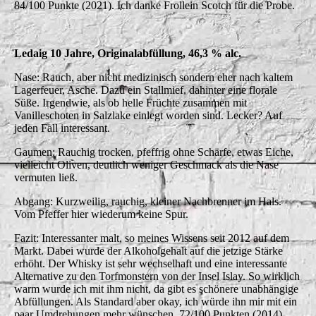
84/100 Punkte (2021). Ich danke Frollein Scotch für die Probe.
Ledaig 10 Jahre, Originalabfüllung, 46,3 % alc.
Nase: Rauch, aber nicht medizinisch sondern eher nach kaltem
Lagerfeuer, Asche. Dazu ein Stallmief, dahinter eine florale
Süße. Irgendwie, als ob helle Früchte zusammen mit
Vanilleschoten in Salzlake einlegt worden sind. Lecker? Auf
jeden Fall interessant.
Gaumen: Rauchig trocken, pfeffrig ohne Schärfe, etwas Eiche,
vielleicht Oliven, deutlich weniger Geschmack als die Nase
vermuten ließ.
Abgang: Kurzweilig, rauchig, kleiner Nachbrenner im Hals.
Vom Pfeffer hier wiederum keine Spur.
Fazit: Interessanter malt, so meines Wissens seit 2012 auf dem
Markt. Dabei wurde der Alkoholgehalt auf die jetzige Stärke
erhöht. Der Whisky ist sehr wechselhaft und eine interessante
Alternative zu den Torfmonstern von der Insel Islay. So wirklich
warm wurde ich mit ihm nicht, da gibt es schönere unabhängige
Abfüllungen. Als Standard aber okay, ich würde ihn mir mit ein
paar Umdrehungen mehr wünschen. 72/100 Punkten (2014).