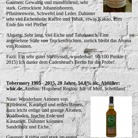
Gaumen: Gewaltig und mundfüllend, sehr
stark. Getrocknete Johannisbeeren,
Pflaumenwein, Schwefel und Leder. Dahinter
sehr viel Eichenholz, Kaffee und Tabak, etwas Kakao, zum
Ende hin viel Pfeffer.
Abgang: Sehr lang, viel Eiche und Tabakrauch. Eine
angenehme Süße von Trockenfrüchten, zurück bleibt das Aroma
von Rosinen.
Fazit: Ein sehr guter Sherrymalt, wunderbar! 90/100 Punkte (
2015) Ich danke dem Cadenhead's Berlin für die Probe!
Tobermory 1995 - 2015, 20 Jahre, 54,8% alc. Abfüller:
whic.de.
Ausbau: Hogshead Region: Isle of Mull, Schottland
Nase: Wunderbare Aromen von
Apfelmost, Karamell und reifen Birnen,
dazu leicht erdige und grasige Aromen,
Waldboden, feuchte Erde und
Kastanien. Dahinter kommen
Sandelholz und Eiche.
Gaumen: Kräftig und stark im ersten