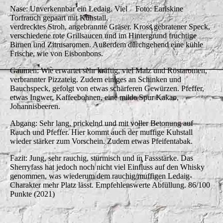
Nase: Unverkennbar ein Ledaig. Viel
Foto: Earlskine
Torfrauch gepaart mit Kuhstall,
verdrecktes Stroh, angebrannte Gräser. Kross gebratener Speck,
verschiedene rote Grillsaucen und im Hintergrund fruchtige
Birnen und Zitrusaromen. Außerdem durchgehend eine kühle
Frische, wie von Eisbonbons.
Gaumen: Wie erwartet sehr kräftig, viel Malz und Röstaromen,
verbrannter Pizzateig. Zudem einiges an Schinken und
Bauchspeck, gefolgt von etwas schärferen Gewürzen. Pfeffer,
etwas Ingwer, Kaffeebohnen, eine milde Spur Kakao,
Johannisbeeren.
Abgang: Sehr lang, prickelnd und mit voller Betonung auf
Rauch und Pfeffer. Hier kommt auch der muffige Kuhstall
wieder stärker zum Vorschein. Zudem etwas Pfeifentabak.
Fazit: Jung, sehr rauchig, stürmisch und in Fassstärke. Das
Sherryfass hat jedoch noch nicht viel Einfluss auf den Whisky
genommen, was wiederum dem rauchig/muffigen Ledaig-
Charakter mehr Platz lässt. Empfehlenswerte Abfüllung. 86/100
Punkte (2021)