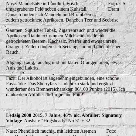
Nase: Mandelsüße in Landluft. Frisch
Foto: CS
umgegrabenes Feld neben einem Kuhstall.
Dram
Danach finden sich Mandeln und Brombeeren,
zudem getrocknete Aprikosen. Daneben Teer und Seebrise.
Gaumen: Süßlicher Tabak, Zigarrenrauch und wieder die
Aprikosen. Dahinter kommen Milchschokolade mit
getrockneten Beeren, Kochsalz, Pfeffer und etwas unreife
Orangen. Zudem finden sich Seetang, Jod und phenolischer
Rauch.
Abgang: Lang, rauchig und mit klaren Orangentönen, etwas
Anis und Lakritz.
Fazit: Der Alkohol ist angenehm eingebunden, eine schöne
Fassstärke. Das Sherryfass ist nicht zu stark und ergänzt
wunderbar den Brennereicharakter. 86/100 Punkte (2015). Ich
danke dem Abfüller für Probe und Foto!
Ledaig 2008-2015, 7 Jahre, 46% alc. Abfüller: Signatory
Vintage
. Ausbau: "Hogsheads" No 31 + 32
Nase: Phenolisch rauchig, mit leichten Aromen
Foto: