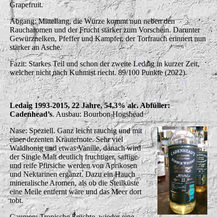
Grapefruit.
Abgang: Mittellang, die Würze kommt nun neben den
Raucharomen und der Frucht stärker zum Vorschein. Darunter
Gewürznelken, Pfeffer und Kampfer, der Torfrauch erinnert nun
stärker an Asche.
Fazit: Starkes Teil und schon der zweite Ledaig in kurzer Zeit,
welcher nicht nach Kuhmist riecht. 89/100 Punkte (2022).
Ledaig 1993-2015, 22 Jahre, 54,3% alc. Abfüller:
Cadenhead’s
. Ausbau: Bourbon Hogshead
Nase: Speziell. Ganz leicht rauchig und mit
einer dezenten Kräuternote. Sehr viel
Waldhonig und etwas Vanille, danach wird
der Single Malt deutlich fruchtiger, saftige
und reife Pfirsiche werden von Aprikosen
und Nektarinen ergänzt. Dazu ein Hauch
mineralische Aromen, als ob die Steilküste
eine Meile entfernt wäre und das Meer dort
tobt.
Gaumen: Tropische Früchte, wieder eine