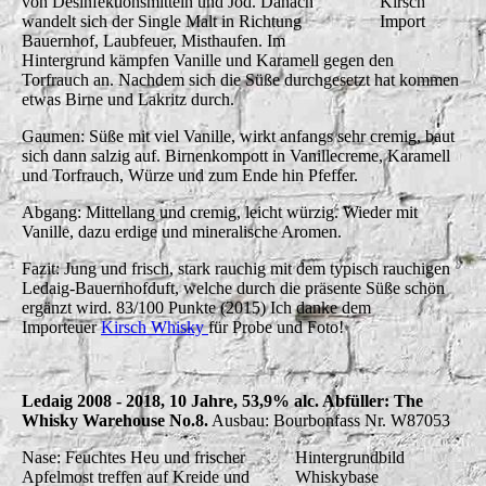
von Desinfektionsmitteln und Jod. Danach
Kirsch
wandelt sich der Single Malt in Richtung
Import
Bauernhof, Laubfeuer, Misthaufen. Im
Hintergrund kämpfen Vanille und Karamell gegen den
Torfrauch an. Nachdem sich die Süße durchgesetzt hat kommen
etwas Birne und Lakritz durch.
Gaumen: Süße mit viel Vanille, wirkt anfangs sehr cremig, baut
sich dann salzig auf. Birnenkompott in Vanillecreme, Karamell
und Torfrauch, Würze und zum Ende hin Pfeffer.
Abgang: Mittellang und cremig, leicht würzig. Wieder mit
Vanille, dazu erdige und mineralische Aromen.
Fazit: Jung und frisch, stark rauchig mit dem typisch rauchigen
Ledaig-Bauernhofduft, welche durch die präsente Süße schön
ergänzt wird. 83/100 Punkte (2015) Ich danke dem
Importeuer
Kirsch Whisky
für Probe und Foto!
Ledaig 2008 - 2018, 10 Jahre, 53,9% alc. Abfüller: The
Whisky Warehouse No.8.
Ausbau: Bourbonfass Nr. W87053
Nase: Feuchtes Heu und frischer
Hintergrundbild
Apfelmost treffen auf Kreide und
Whiskybase