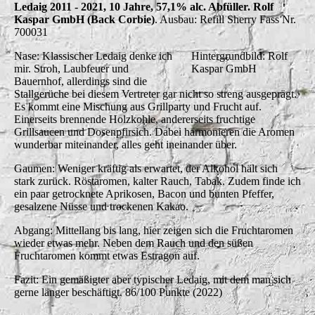
Ledaig 2011 - 2021, 10 Jahre, 57,1% alc. Abfüller. Rolf
Kaspar GmbH (Back Corbie)
. Ausbau: Refill Sherry Fass Nr.
700031
Nase: Klassischer Ledaig denke ich
Hintergrundbild: Rolf
mir. Stroh, Laubfeuer und
Kaspar GmbH
Bauernhof, allerdings sind die
Stallgerüche bei diesem Vertreter gar nicht so streng ausgeprägt.
Es kommt eine Mischung aus Grillparty und Frucht auf.
Einerseits brennende Holzkohle, andererseits fruchtige
Grillsaucen und Dosenpfirsich. Dabei harmonieren die Aromen
wunderbar miteinander, alles geht ineinander über.
Gaumen: Weniger kräftig als erwartet, der Alkohol hält sich
stark zurück. Röstaromen, kalter Rauch, Tabak. Zudem finde ich
ein paar getrocknete Aprikosen, Bacon und bunten Pfeffer,
gesalzene Nüsse und trockenen Kakao.
Abgang: Mittellang bis lang, hier zeigen sich die Fruchtaromen
wieder etwas mehr. Neben dem Rauch und den süßen
Fruchtaromen kommt etwas Estragon auf.
Fazit: Ein gemäßigter aber typischer Ledaig, mit dem man sich
gerne länger beschäftigt. 86/100 Punkte (2022)