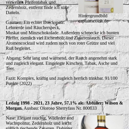
verweilen Pfeifentabak und
Zedernholz, entfernt finde ich süße
Datteln.
Hintergrundbild
captainscotch.de
Gaumen: Ein echter Dreckspatz.
Lehmerde und Räucherspeck,
Muskat und Minzschokolade. Außerdem schmecke ich bunten
Pfeffer, ziemlich viel Eichenholz und Zigarrenrauch. Dieser
Aromencocktail wird zudem noch von roter Grütze und viel
Ruß begleitet.
Abgang: Sehr lang und wärmend, der Rauch angenehm stark
und zugleich elegant. Eingelegte Kirschen, Tabak, Asche und
Teer.
Fazit: Komplex, kräftig und zugleich herrlich trinkbar. 91/100
Punkte (2022)
Ledaig 1998 - 2021, 23 Jahre, 57,1% alc. Abfüller: Wilson &
Morgan.
Ausbau: Oloroso Sherryfass Nr. 800033
Nase: Elegant rauchig, Wildleder und
Wachspolitur, Zedernholz und leicht
süßlich riechende Zigarren. Dahinter