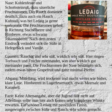
Nase: Kohlenfeuer und
Schornsteinruß, dazu säuerliche
Fruchtaromen. Der Rauch dominiert
deutlich, dazu auch ein Hauch
Kuhstall, was bei Ledaig ja gerne
vorkommt. Die Fruchtaromen gehen
in Richtung Stachelbeere und
Himbeere, etwas schwarze
Johannisbeere. Nach dem ersten
Eindruck verändert sich die Süße in
Hefegebäck und Vanille.
Gaumen: Rauchig und sehr süß, wirklich sehr süß. Hier ringen
Torfrauch und Früchte miteinander, was aber wirklich gut
zueinander passt. Die Fruchtaromen der Nase bestätigen sich,
zudem etwas bittere Grapefruit und ganz minimal Pfeffer.
Abgang: Mittellang, wird trockener und macht weiter wie bisher,
klare Linie. Himbeeren in Lagerfeuerrauch, etwas Meersalz und
Karamell.
Fazit: Keine Altersangabe, aber die Jugend fällt nicht auf.
Allerdings sollte man hier auch keinen sehr komplexen Whisky
erwarten. Ein schöner Ledaig mit passendem Finish,
ausgewogen zwischen Süße und Rauch, sehr schön gemacht.