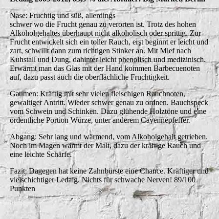
Nase: Fruchtig und süß, allerdings
schwer wo die Frucht genau zu verorten ist. Trotz des hohen
Alkoholgehaltes überhaupt nicht alkoholisch oder sprittig. Zur
Frucht entwickelt sich ein toller Rauch, erst beginnt er leicht und
zart, schwillt dann zum richtigen Stinker an. Mit Mief nach
Kuhstall und Dung, dahinter leicht phenolisch und medizinisch.
Erwärmt man das Glas mit der Hand kommen Barbecuenoten
auf, dazu passt auch die oberflächliche Fruchtigkeit.
Gaumen: Kräftig mit sehr vielen fleischigen Rauchnoten,
gewaltiger Antritt. Wieder schwer genau zu ordnen. Bauchspeck
vom Schwein und Schinken. Dazu glühende Holztöne und eine
ordentliche Portion Würze, unter anderem Cayennepfeffer.
Abgang: Sehr lang und wärmend, vom Alkoholgehalt getrieben.
Noch im Magen wärmt der Malt, dazu der kräftige Rauch und
eine leichte Schärfe.
Fazit: Dagegen hat keine Zahnbürste eine Chance. Kräftiger und
vielschichtiger Ledaig. Nichts für schwache Nerven! 89/100
Punkten