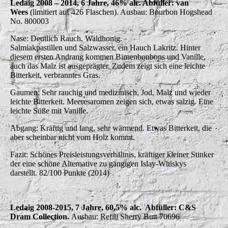
Ledaig 2008 – 2014, 6 Jahre, 46% alc. Abfüller: van
Wees
(limitiert auf 426 Flaschen). Ausbau: Bourbon Hogshead
No. 800003
Nase: Deutlich Rauch, Waldhonig.
Salmiakpastillen und Salzwasser, ein Hauch Lakritz. Hinter
diesem ersten Andrang kommen Birnenbonbons und Vanille,
auch das Malz ist ausgeprägter. Zudem zeigt sich eine leichte
Bitterkeit, verbranntes Gras.
Gaumen: Sehr rauchig und medizinisch, Jod, Malz und wieder
leichte Bitterkeit. Meeresaromen zeigen sich, etwas salzig. Eine
leichte Süße mit Vanille.
Abgang: Kräftig und lang, sehr wärmend. Etwas Bitterkeit, die
aber scheinbar nicht vom Holz kommt.
Fazit: Schönes Preisleistungsverhältnis, kräftiger kleiner Stinker
der eine schöne Alternative zu gängigen Islay-Whiskys
darstellt.
82/100 Punkte (2014)
Ledaig 2008-2015, 7 Jahre, 60,5% alc. Abfüller: C&S
Dram Collection.
Ausbau: Refill Sherry Butt 70696