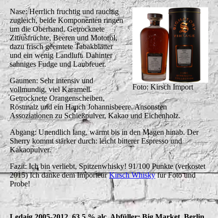
Nase: Herrlich fruchtig und rauchig
zugleich, beide Komponenten ringen
um die Oberhand. Getrocknete
Zitrusfrüchte, Beeren und Motoröl,
dazu frisch geerntete Tabakblätter
und ein wenig Landluft. Dahinter
sahniges Fudge und Laubfeuer.
Gaumen: Sehr intensiv und
Foto: Kirsch Import
vollmundig, viel Karamell.
Getrocknete Orangenscheiben,
Röstmalz und ein Hauch Johannisbeere. Ansonsten
Assoziationen zu Schießpulver, Kakao und Eichenholz.
Abgang: Unendlich lang, wärmt bis in den Magen hinab. Der
Sherry kommt stärker durch: leicht bitterer Espresso und
Kakaopulver.
Fazit: Ich bin verliebt, Spitzenwhisky! 91/100 Punkte (verkostet
2015) Ich danke dem Importeur
Kirsch Whisky
für Foto und
Probe!
Ledaig 2005-2012, 63,5 % alc. Abfüller: Big Market, Berlin