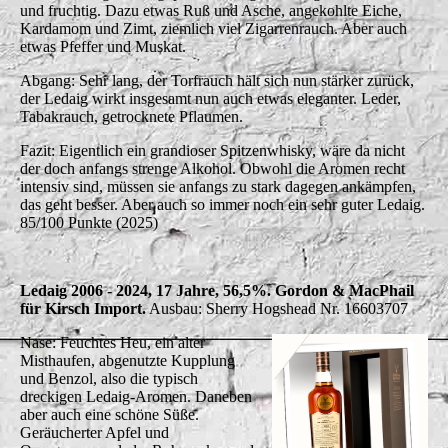
und fruchtig. Dazu etwas Ruß und Asche, angekohlte Eiche,
Kardamom und Zimt, ziemlich viel Zigarrenrauch. Aber auch
etwas Pfeffer und Muskat.
Abgang: Sehr lang, der Torfrauch hält sich nun stärker zurück,
der Ledaig wirkt insgesamt nun auch etwas eleganter. Leder,
Tabakrauch, getrocknete Pflaumen.
Fazit: Eigentlich ein grandioser Spitzenwhisky, wäre da nicht
der doch anfangs strenge Alkohol. Obwohl die Aromen recht
intensiv sind, müssen sie anfangs zu stark dagegen ankämpfen,
das geht besser. Aber auch so immer noch ein sehr guter Ledaig.
85/100 Punkte (2025)
Ledaig 2006 - 2024, 17 Jahre, 56,5%. Gordon & MacPhail
für Kirsch Import.
Ausbau: Sherry Hogshead Nr. 16603707
Nase: Feuchtes Heu, ein alter
Misthaufen, abgenutzte Kupplung
und Benzol, also die typisch
dreckigen Ledaig-Aromen. Daneben
aber auch eine schöne Süße.
Geräucherter Apfel und