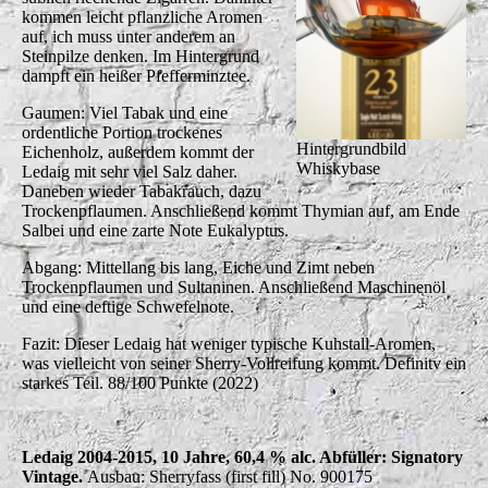
kommen leicht pflanzliche Aromen
auf, ich muss unter anderem an
Steinpilze denken. Im Hintergrund
dampft ein heißer Pfefferminztee.
Gaumen: Viel Tabak und eine
ordentliche Portion trockenes
Hintergrundbild
Eichenholz, außerdem kommt der
Whiskybase
Ledaig mit sehr viel Salz daher.
Daneben wieder Tabakrauch, dazu
Trockenpflaumen. Anschließend kommt Thymian auf, am Ende
Salbei und eine zarte Note Eukalyptus.
Abgang: Mittellang bis lang, Eiche und Zimt neben
Trockenpflaumen und Sultaninen. Anschließend Maschinenöl
und eine deftige Schwefelnote.
Fazit: Dieser Ledaig hat weniger typische Kuhstall-Aromen,
was vielleicht von seiner Sherry-Vollreifung kommt. Definitv ein
starkes Teil. 88/100 Punkte (2022)
Ledaig 2004-2015, 10 Jahre, 60,4 % alc. Abfüller: Signatory
Vintage.
Ausbau: Sherryfass (first fill) No. 900175