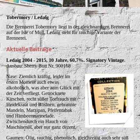
Tobermory / Ledaig
Die Brennerei Tobermory liegt in der gleichnamigen Brennerei
auf der Isle of Mull. Ledaig steht für rauchige Variante der
Brennerei.
Aktuelle Beiträge
Ledaig 2004 - 2015, 10 Jahre, 60,7%. Signatory Vintage
.
Ausbau: Sherry Butt Nr. 900168
Nase: Ziemlich kräftig, leider im
ersten Moment auch etwas
alkoholisch, was aber zum Glück mit
der Zeit verfliegt. Getrocknete
Kirschen, recht süßer Torfrauch mit
Heidekraut und Rosinen, gebrannte
Mandeln, Marzipan, Pfeifentabak
und Himbeermarmelade.
Zwischendurch ein Hauch von
Maschinenöl, aber nur ganz dezent.
Gaumen: Ölig, rauchig, phenolisch, gleichzeitig auch sehr süß