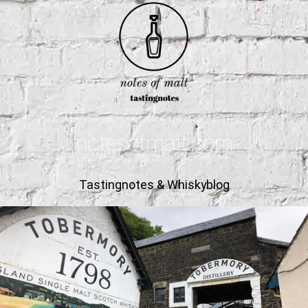
notesofmalt.com
Tastingnotes & Whiskyblog