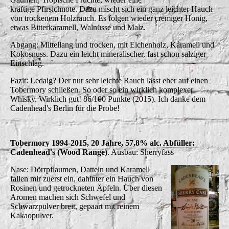
kräftige Pfirsichnote. Dazu mischt sich ein ganz leichter Hauch
von trockenem Holzrauch. Es folgen wieder cremiger Honig,
etwas Bitterkaramell, Walnüsse und Malz.
Abgang: Mittellang und trocken, mit Eichenholz, Karamell und
Kokosnuss. Dazu ein leicht mineralischer, fast schon salziger
Einschlag.
Fazit: Ledaig? Der nur sehr leichte Rauch lässt eher auf einen
Tobermory schließen. So oder so ein wirklich komplexer
Whisky. Wirklich gut!
86/100 Punkte (2015). Ich danke dem
Cadenhead's Berlin für die Probe!
Tobermory 1994-2015, 20 Jahre, 57,8% alc. Abfüller:
Cadenhead's (Wood Range)
. Ausbau: Sherryfass
Nase: Dörrpflaumen, Datteln und Karamell
fallen mir zuerst ein, dahinter ein Hauch von
Rosinen und getrockneten Äpfeln. Über diesen
Aromen machen sich Schwefel und
Schwarzpulver breit, gepaart mit reinem
Kakaopulver.