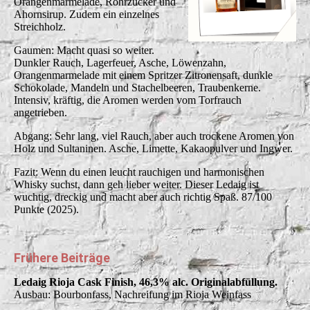
Orangenmarmelade, Rohrzucker und
Ahornsirup. Zudem ein einzelnes
Streichholz.
Gaumen: Macht quasi so weiter.
Dunkler Rauch, Lagerfeuer, Asche, Löwenzahn,
Orangenmarmelade mit einem Spritzer Zitronensaft, dunkle
Schokolade, Mandeln und Stachelbeeren, Traubenkerne.
Intensiv, kräftig, die Aromen werden vom Torfrauch
angetrieben.
Abgang: Sehr lang, viel Rauch, aber auch trockene Aromen von
Holz und Sultaninen. Asche, Limette, Kakaopulver und Ingwer.
Fazit: Wenn du einen leucht rauchigen und harmonischen
Whisky suchst, dann geh lieber weiter. Dieser Ledaig ist
wuchtig, dreckig und macht aber auch richtig Spaß. 87/100
Punkte (2025).
Frühere Beiträge
Ledaig Rioja Cask Finish, 46,3% alc. Originalabfüllung.
Ausbau: Bourbonfass, Nachreifung im Rioja Weinfass