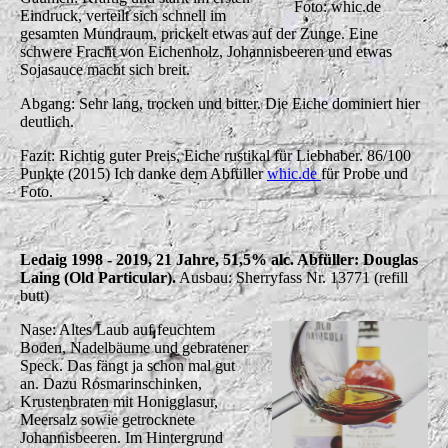
Foto: whic.de
Eindruck, verteilt sich schnell im
gesamten Mundraum, prickelt etwas auf der Zunge. Eine
schwere Fracht von Eichenholz, Johannisbeeren und etwas
Sojasauce macht sich breit.
Abgang: Sehr lang, trocken und bitter. Die Eiche dominiert hier
deutlich.
Fazit: Richtig guter Preis, Eiche rustikal für Liebhaber. 86/100
Punkte (2015) Ich danke dem Abfüller
whic.de
für Probe und
Foto.
Ledaig 1998 - 2019, 21 Jahre, 51,5% alc. Abfüller: Douglas
Laing (Old Particular).
Ausbau: Sherryfass Nr. 13771 (refill
butt)
Nase: Altes Laub auf feuchtem
Boden, Nadelbäume und gebratener
Speck. Das fängt ja schon mal gut
an. Dazu Rosmarinschinken,
Krustenbraten mit Honigglasur,
Meersalz sowie getrocknete
Johannisbeeren. Im Hintergrund