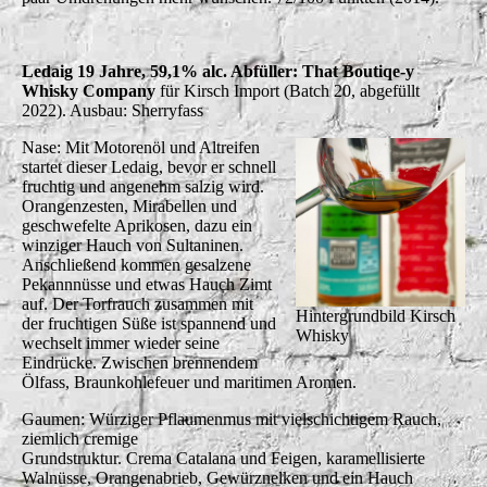
Ledaig 19 Jahre, 59,1% alc. Abfüller: That Boutiqe-y
Whisky Company
für Kirsch Import (Batch 20, abgefüllt
2022). Ausbau: Sherryfass
Nase: Mit Motorenöl und Altreifen
startet dieser Ledaig, bevor er schnell
fruchtig und angenehm salzig wird.
Orangenzesten, Mirabellen und
geschwefelte Aprikosen, dazu ein
winziger Hauch von Sultaninen.
Anschließend kommen gesalzene
Pekannnüsse und etwas Hauch Zimt
auf. Der Torfrauch zusammen mit
Hintergrundbild Kirsch
der fruchtigen Süße ist spannend und
Whisky
wechselt immer wieder seine
Eindrücke. Zwischen brennendem
Ölfass, Braunkohlefeuer und maritimen Aromen.
Gaumen: Würziger Pflaumenmus mit vielschichtigem Rauch,
ziemlich cremige
Grundstruktur. Crema Catalana und Feigen, karamellisierte
Walnüsse, Orangenabrieb, Gewürznelken und ein Hauch