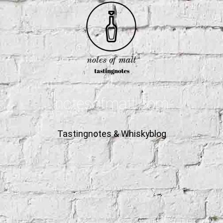
notesofmalt.com
Tastingnotes & Whiskyblog