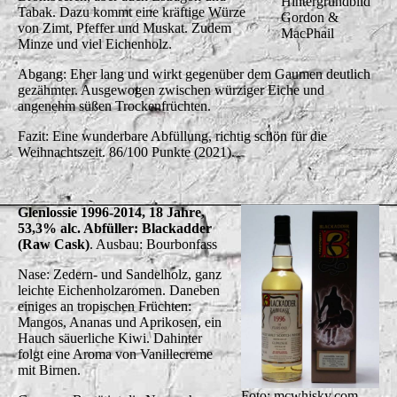
Hintergrundbild
Tabak. Dazu kommt eine kräftige Würze
Gordon &
von Zimt, Pfeffer und Muskat. Zudem
MacPhail
Minze und viel Eichenholz.
Abgang: Eher lang und wirkt gegenüber dem Gaumen deutlich
gezähmter. Ausgewogen zwischen würziger Eiche und
angenehm süßen Trockenfrüchten.
Fazit: Eine wunderbare Abfüllung, richtig schön für die
Weihnachtszeit. 86/100 Punkte (2021).
Glenlossie 1996-2014, 18 Jahre,
53,3% alc. Abfüller: Blackadder
(Raw Cask)
. Ausbau: Bourbonfass
Nase: Zedern- und Sandelholz, ganz
leichte Eichenholzaromen. Daneben
einiges an tropischen Früchten:
Mangos, Ananas und Aprikosen, ein
Hauch säuerliche Kiwi. Dahinter
folgt eine Aroma von Vanillecreme
mit Birnen.
Foto: mcwhisky.com