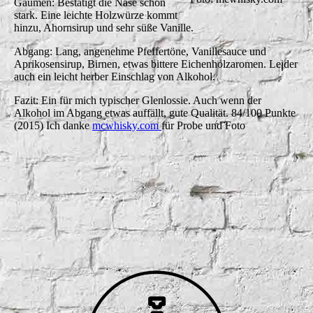
Gaumen: Bestätigt die Nase schon
stark. Eine leichte Holzwürze kommt
hinzu, Ahornsirup und sehr süße Vanille.
Abgang: Lang, angenehme Pfeffertöne, Vanillesauce und
Aprikosensirup, Birnen, etwas bittere Eichenholzaromen. Leider
auch ein leicht herber Einschlag von Alkohol.
Fazit: Ein für mich typischer Glenlossie. Auch wenn der
Alkohol im Abgang etwas auffällt, gute Qualität. 84/100 Punkte
(2015) Ich danke
mcwhisky.com
für Probe und Foto