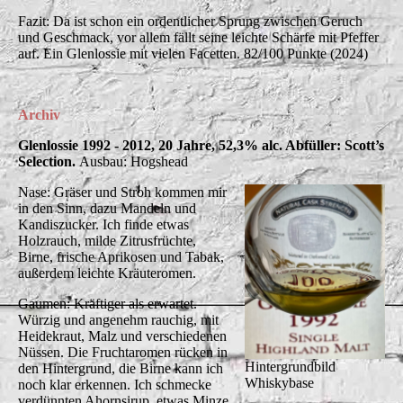
Fazit: Da ist schon ein ordentlicher Sprung zwischen Geruch
und Geschmack, vor allem fällt seine leichte Schärfe mit Pfeffer
auf. Ein Glenlossie mit vielen Facetten. 82/100 Punkte (2024)
Archiv
Glenlossie 1992 - 2012, 20 Jahre, 52,3% alc. Abfüller: Scott’s
Selection.
Ausbau: Hogshead
Nase: Gräser und Stroh kommen mir
in den Sinn, dazu Mandeln und
Kandiszucker. Ich finde etwas
Holzrauch, milde Zitrusfrüchte,
Birne, frische Aprikosen und Tabak,
außerdem leichte Kräuteromen.
Gaumen: Kräftiger als erwartet.
Würzig und angenehm rauchig, mit
Heidekraut, Malz und verschiedenen
Nüssen. Die Fruchtaromen rücken in
Hintergrundbild
den Hintergrund, die Birne kann ich
Whiskybase
noch klar erkennen. Ich schmecke
verdünnten Ahornsirup, etwas Minze