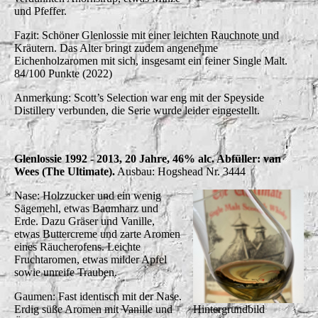
und Pfeffer.
Fazit: Schöner Glenlossie mit einer leichten Rauchnote und
Kräutern. Das Alter bringt zudem angenehme
Eichenholzaromen mit sich, insgesamt ein feiner Single Malt.
84/100 Punkte (2022)
Anmerkung: Scott’s Selection war eng mit der Speyside
Distillery verbunden, die Serie wurde leider eingestellt.
Glenlossie 1992 - 2013, 20 Jahre, 46% alc. Abfüller: van
Wees (The Ultimate).
Ausbau: Hogshead Nr. 3444
Nase: Holzzucker und ein wenig
Sägemehl, etwas Baumharz und
Erde. Dazu Gräser und Vanille,
etwas Buttercreme und zarte Aromen
eines Räucherofens. Leichte
Fruchtaromen, etwas milder Apfel
sowie unreife Trauben.
Gaumen: Fast identisch mit der Nase.
Erdig süße Aromen mit Vanille und
Hintergrundbild