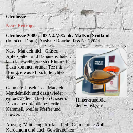
Glenlossie
Neue Beiträge
Glenlossie 2009 - 2022, 47,5% alc. Malts of Scotland
(Innocent Dram). Ausbau: Bourbonfass Nr. 22044
Nase: Mandelmilch, Gräser,
Apfelspalten und Bananenschalen,
kein langweiliger erster Eindruck.
Dazu kommen grüner Tee mit
Honig, etwas Pfirsich, feuchtes
Holz.
Gaumen: Haselnüsse, Mandeln,
Mandelmilch und dazu wieder
einiges an leicht herben Gräsern.
Hintergrundbild
Dazu eine ordentliche Portion
deinwhisky.de
Karamell, weißer Pfeffer und
Ingwer.
Abgang: Mittellang, trocken, herb. Getrocknete Äpfel,
Kardamom und auch Gewürznelken.