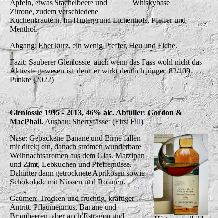
Äpfeln, etwas Stachelbeere und
Whiskybase
Zitrone, zudem verschiedene
Küchenkräutern. Im Hintergrund Eichenholz, Pfeffer und
Menthol.
Abgang: Eher kurz, ein wenig Pfeffer, Heu und Eiche.
Fazit: Sauberer Glenlossie, auch wenn das Fass wohl nicht das
Aktivste gewesen ist, denn er wirkt deutlich jünger. 82/100
Punkte (2022)
Glenlossie 1995 - 2013, 46% alc. Abfüller: Gordon &
MacPhail.
Ausbau: Sherryfässer (First Fill)
Nase: Gebackene Banane und Birne fallen
mir direkt ein, danach strömen wunderbare
Weihnachtsaromen aus dem Glas. Marzipan
und Zimt, Lebkuchen und Pfeffernüsse.
Dahinter dann getrocknete Aprikosen sowie
Schokolade mit Nüssen und Rosinen.
Gaumen: Trocken und fruchtig, kräftiger
Antritt. Pflaumenmus, Banane und
Brombeeren, aber auch Estragon und