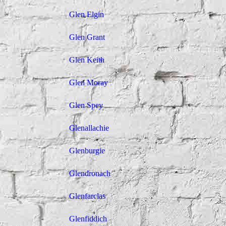
Glen Elgin
Glen Grant
Glen Keith
Glen Moray
Glen Spey
Glenallachie
Glenburgie
Glendronach
Glenfarclas
Glenfiddich