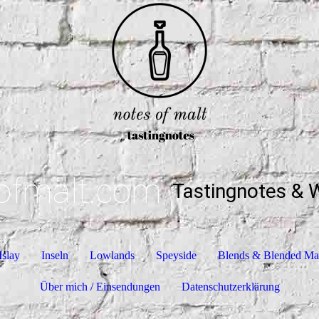
ofmalt.com
Tastingnotes & 
Islay
Inseln
Lowlands
Speyside
Blends & Blended Ma
Über mich / Einsendungen
Datenschutzerklärung