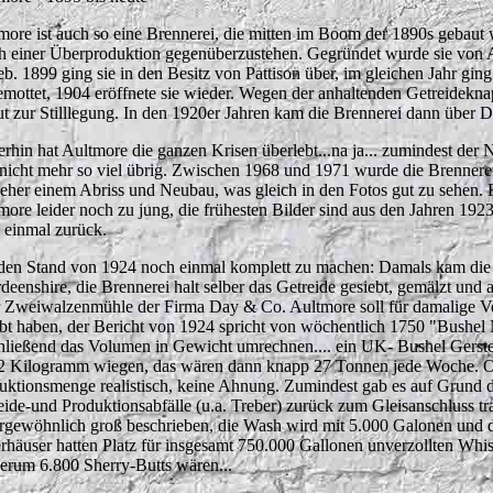
more ist auch so eine Brennerei, die mitten im Boom der 1890s gebaut w
h einer Überproduktion gegenüberzustehen. Gegründet wurde sie von 
ieb. 1899 ging sie in den Besitz von Pattison über, im gleichen Jahr 
emottet, 1904 eröffnete sie wieder. Wegen der anhaltenden Getreidekna
ut zur Stilllegung. In den 1920er Jahren kam die Brennerei dann über
rhin hat Aultmore die ganzen Krisen überlebt...na ja... zumindest der 
t nicht mehr so viel übrig. Zwischen 1968 und 1971 wurde die Brennere
 eher einem Abriss und Neubau, was gleich in den Fotos gut zu sehen. 
more leider noch zu jung, die frühesten Bilder sind aus den Jahren 1923
 einmal zurück.
en Stand von 1924 noch einmal komplett zu machen: Damals kam die
deenshire, die Brennerei halt selber das Getreide gesiebt, gemälzt und
r Zweiwalzenmühle der Firma Day & Co. Aultmore soll für damalige Ver
bt haben, der Bericht von 1924 spricht von wöchentlich 1750 "Bushel Ma
hließend das Volumen in Gewicht umrechnen.... ein UK- Bushel Gerstenm
2 Kilogramm wiegen, das wären dann knapp 27 Tonnen jede Woche. Ob
uktionsmenge realistisch, keine Ahnung. Zumindest gab es auf Grund 
eide-und Produktionsabfälle (u.a. Treber) zurück zum Gleisanschluss tra
rgewöhnlich groß beschrieben, die Wash
wird mit 5.000 Galonen und d
rhäuser hatten Platz für insgesamt 750.000 Gallonen unverzollten Whisk
erum 6.800 Sherry-Butts wären...