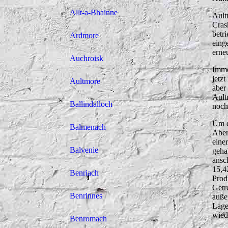
Allt-a-Bhainne
Ault
Cras
betr
Ardmore
eing
erne
Auchroisk
Imme
jetz
Aultmore
aber
Ault
Ballindalloch
noch
Um d
Balmenach
Aber
eine
Balvenie
geha
ansc
15,4
Benriach
Prod
Getr
Benrinnes
auße
Lage
wied
Benromach