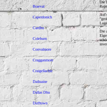
Die 
Braeval
Repr
Auf 
Caperdonich
"gro
Lage
Cardhu
Die 
Eige
Coleburn
schö
inves
Convalmore
Cragganmore
Craigellachie
Dailuaine
Dallas Dhu
Dufftown