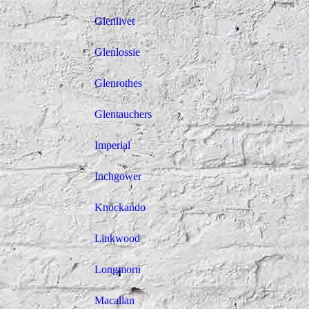
Glenlivet
Glenlossie
Glenrothes
Glentauchers
Imperial
Inchgower
Knockando
Linkwood
Longmorn
Macallan