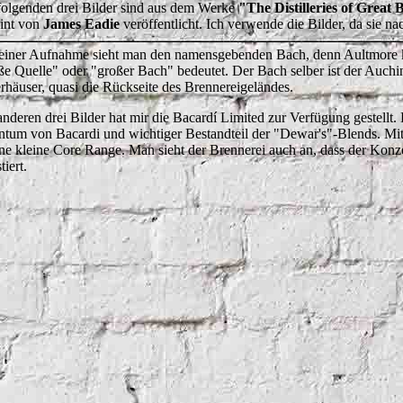
folgenden drei Bilder sind aus dem Werke
"The Distilleries of Great 
int von
James Eadie
veröffentlicht. Ich verwende die Bilder, da sie n
einer Aufnahme sieht man den namensgebenden Bach, denn Aultmore k
ße Quelle" oder "großer Bach" bedeutet. Der Bach selber ist der Auchi
rhäuser, quasi die Rückseite des Brennereigeländes.
anderen drei Bilder hat mir die Bacardí Limited zur Verfügung gestellt.
ntum von Bacardi und wichtiger Bestandteil der "Dewar's"-Blends. Mitt
ne kleine Core Range. Man sieht der Brennerei auch an, dass der Kon
tiert.