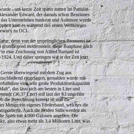
urde - um kurze Zeit später mitten im Pattison-
Alexander Edward, der damals schon Benrinnes
ging das Unternehmen bankrott und Aultmore wurde
ppheit kam es während des ersten Weltkrieges
 Dewar's zu DCL.
Name, denn von der ursprünglichen Brennerei ist
i grundlegend modernisiert, diese Bauphase glich
Für eine Zeichnung von Alfred Barnard ist
/1924. Und daher springen wir in der Zeit jetzt
 Gerste überwiegend mit dem Zug aus
 anschließend eingelagert, gemahlen wurde mit
hältnisse eine sehr große Produktionskapazität
lt", das lässt sich am besten in Liter und
alz (36,37 Liter) soll laut der KI ungefähr
 die Berechnung korrekt ist und die
der Menge ein eigenes Förderband, welches die
nsportierte. A
uch die beiden Stills werden als
ie Spirit mit 4.000 Galonen angeben. Die
y, also etwas mehr als 3,4 Millionen Liter, was