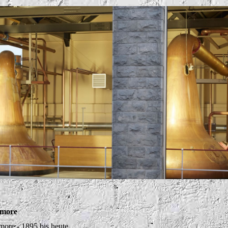
tmore
more - 1895 bis heute