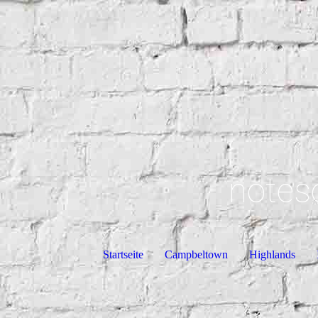
notes
Startseite
Campbeltown
Highlands