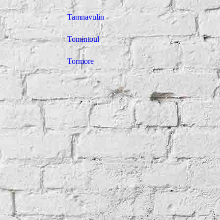
Tamnavulin
Tomintoul
Tormore