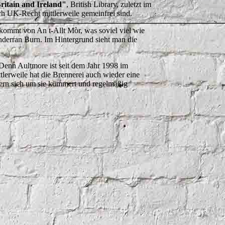
Britain and Ireland"
, British Library, zuletzt im
ach UK-Recht mittlerweile gemeinfrei sind.
ommt von An t-Allt Mòr, was soviel viel wie
nderran Burn. Im Hintergrund sieht man die
 Denn Aultmore ist seit dem Jahr 1998 im
lerweile hat die Brennerei auch wieder eine
zern sich um sie kümmert und regelmäßig