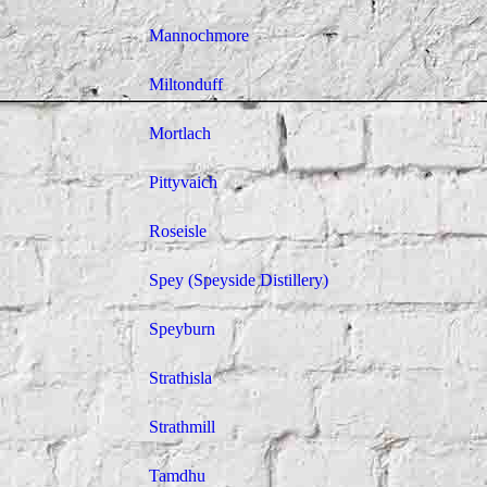
Mannochmore
Miltonduff
Mortlach
Pittyvaich
Roseisle
Spey (Speyside Distillery)
Speyburn
Strathisla
Strathmill
Tamdhu