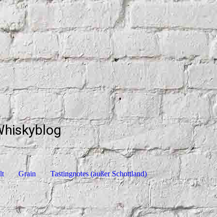
Whiskyblog
lt
Grain
Tastingnotes (außer Schottland)