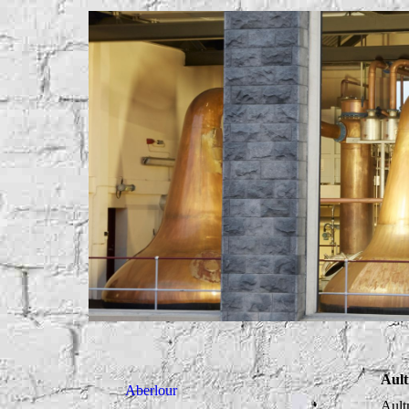
Aul
Aberlour
Ault