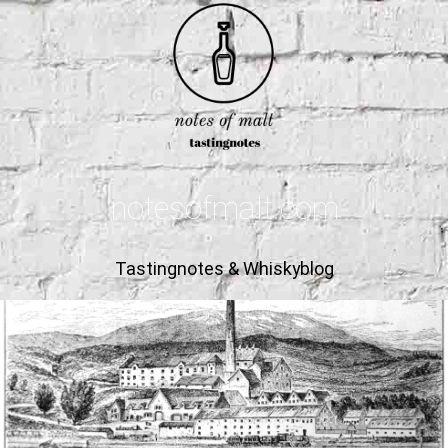
notesofmalt.com
Tastingnotes & Whiskyblog