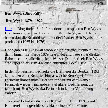
Ben Wyvis (Dingwall)
Ben Wyvis 1879 - 1926
Hier
im Blog finden Sie Informationen zur späteren Ben Wyvis
Brennerei als Teil des Invergordon-Komplexes, nur 11 Jahre
haben dort die Brennblasen unter dem Namen Ben Wyvis
produziert (1965 bis 1976).
Doch gab es in Dingwall schon viel früher eine Brennerei mit
dem Namen, sie wurde 1879 gegründet und hatte zwar direkten
Bahnanschluss, allerdings kein Wasser. Daher erhielt Ben Wyvis
eine Pipeline bis zum 4 Meilen entfernten Loch Ussie.
In den Folgejahren wechselte die Brennerei die Besitzer, 1893
kam sie zu einer Belfaster Firma, welche Ben Wyvis in
Ferintosh umbenannte. Hier streifen wir mit dem Namen
Ferintosh wieder ganz andere, viel ältere, Brennereien, die
jedoch mit Ben Wyvis aka Ferintosh in keiner Verbindung
standen.
1922 kam Ferintosh dann zu DCL und im Jahre 1926 wurde die
Brennerei dann geschlossen. Nach einem Foto könnte die