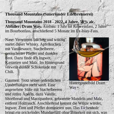
Thousand Mountains (Sauerländer Edelbrennerei)
Thousand Mountains 2018 - 2022, 4 Jahre, 58% alc.
Abfüller: Dram Way.
Ausbau: 1 Jahr im Rotweinfass, 2 Jahre
im Bourbonfass, anschließend 5 Monate im Ex-Islay-Fass.
Nase: Verworren fruchtig und würzig
startet dieser Whisky. Apfelkuchen
mit Vanillesauce, Stachelbeere,
geräucherter Pfeffer und dunkles
Brot. Dazu finde ich Ingwer,
Kastanien und Malz. Im Hintergrund
verweilt dunkle Schokolade mit
Chili.
Gaumen: Trotz seiner ordentlichen
Hintergrundbild Dram
Umdrehungen recht sanft. Eine
Way
angenehme Süße mit Stachelbeeren
und reifen Äpfeln, dazu Vanille,
Shortbread und Marzipanbrot, gebrannte Mandeln und Malz,
entfernt Holzrauch. Anschließend kommt die Würze wieder,
Ingwer, Zimt und Pfeffer dominieren nun. Das Eichenholz
bringt ein prickelndes Mundgefühl ohne Bitterkeit mit sich, was