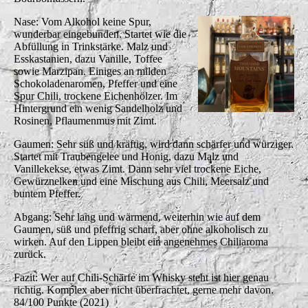
Nase: Vom Alkohol keine Spur,
wunderbar eingebunden. Startet wie die
Abfüllung in Trinkstärke. Malz und
Esskastanien, dazu Vanille, Toffee
sowie Marzipan. Einiges an milden
Schokoladenaromen, Pfeffer und eine
Spur Chili, trockene Eichenhölzer. Im
Hintergrund ein wenig Sandelholz und
Rosinen, Pflaumenmus mit Zimt.
Gaumen: Sehr süß und kräftig, wird dann schärfer und würziger.
Startet mit Traubengelee und Honig, dazu Malz und
Vanillekekse, etwas Zimt. Dann sehr viel trockene Eiche,
Gewürznelken und eine Mischung aus Chili, Meersalz und
buntem Pfeffer.
Abgang: Sehr lang und wärmend, weiterhin wie auf dem
Gaumen, süß und pfeffrig scharf, aber ohne alkoholisch zu
wirken. Auf den Lippen bleibt ein angenehmes Chiliaroma
zurück.
Fazit: Wer auf Chili-Schärfe im Whisky steht ist hier genau
richtig. Komplex aber nicht überfrachtet, gerne mehr davon.
84/100 Punkte (2021)