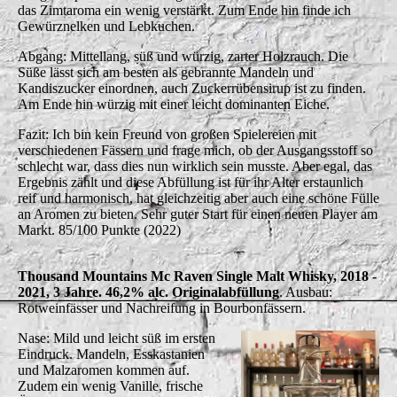
das Zimtaroma ein wenig verstärkt. Zum Ende hin finde ich
Gewürznelken und Lebkuchen.
Abgang: Mittellang, süß und würzig, zarter Holzrauch. Die
Süße lässt sich am besten als gebrannte Mandeln und
Kandiszucker einordnen, auch Zuckerrübensirup ist zu finden.
Am Ende hin würzig mit einer leicht dominanten Eiche.
Fazit: Ich bin kein Freund von großen Spielereien mit
verschiedenen Fässern und frage mich, ob der Ausgangsstoff so
schlecht war, dass dies nun wirklich sein musste. Aber egal, das
Ergebnis zählt und diese Abfüllung ist für ihr Alter erstaunlich
reif und harmonisch, hat gleichzeitig aber auch eine schöne Fülle
an Aromen zu bieten. Sehr guter Start für einen neuen Player am
Markt. 85/100 Punkte (2022)
Thousand Mountains Mc Raven Single Malt Whisky, 2018 -
2021, 3 Jahre. 46,2% alc. Originalabfüllung
. Ausbau:
Rotweinfässer und Nachreifung in Bourbonfässern.
Nase: Mild und leicht süß im ersten
Eindruck. Mandeln, Esskastanien
und Malzaromen kommen auf.
Zudem ein wenig Vanille, frische