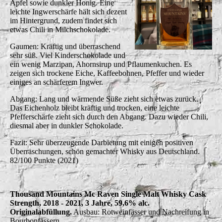
Äpfel sowie dunkler Honig. Eine
leichte Ingwerschärfe hält sich dezent
im Hintergrund, zudem findet sich
etwas Chili in Milchschokolade.
Gaumen: Kräftig und überraschend
sehr süß. Viel Kinderschokolade und
ein wenig Marzipan, Ahornsirup und Pflaumenkuchen. Es
zeigen sich trockene Eiche, Kaffeebohnen, Pfeffer und wieder
einiges an schärferem Ingwer.
Abgang: Lang und wärmende Süße zieht sich etwas zurück.
Das Eichenholz bleibt kräftig und trocken, eine leichte
Pfefferschärfe zieht sich durch den Abgang. Dazu wieder Chili,
diesmal aber in dunkler Schokolade.
Fazit: Sehr überzeugende Darbietung mit einigen positiven
Überraschungen, schön gemachter Whisky aus Deutschland.
82/100 Punkte (2021)
Thousand Mountains Mc Raven Single Malt Whisky Cask
Strength, 2018 - 2021, 3 Jahre, 59,6% alc.
Originalabfüllung.
Ausbau: Rotweinfässer und Nachreifung in
Bourbonfässern.