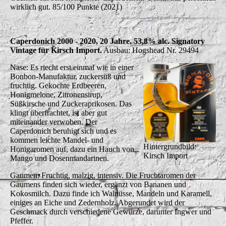
wirklich gut. 85/100 Punkte (2021)
Caperdonich 2000 - 2020, 20 Jahre, 53,8% alc. Signatory
Vintage für Kirsch Import.
Ausbau: Hogshead Nr. 29494
Nase: Es riecht erst einmal wie in einer
Bonbon-Manufaktur, zuckersüß und
fruchtig. Gekochte Erdbeeren,
Honigmelone, Zitronensirup,
Süßkirsche und Zuckeraprikosen. Das
klingt überfrachtet, ist aber gut
miteinander verwoben. Der
Caperdonich beruhigt sich und es
kommen leichte Mandel- und
Hintergrundbild:
Honigaromen auf, dazu ein Hauch von
Kirsch Import
Mango und Dosenmandarinen.
Gaumen: Fruchtig, malzig, intensiv. Die Fruchtaromen der
Gaumens finden sich wieder, ergänzt von Bananen und
Kokosmilch. Dazu finde ich Walnüsse, Mandeln und Karamell,
einiges an Eiche und Zedernholz. Abgerundet wird der
Geschmack durch verschiedene Gewürze, darunter Ingwer und
Pfeffer.