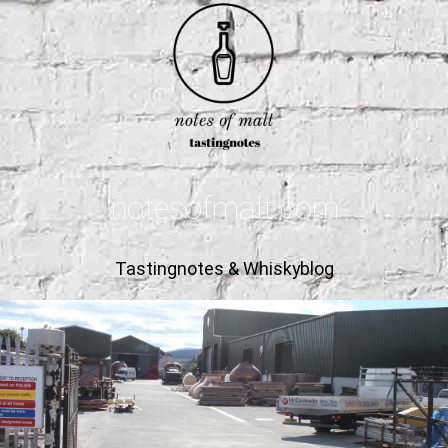
notesofmalt.com
Tastingnotes & Whiskyblog