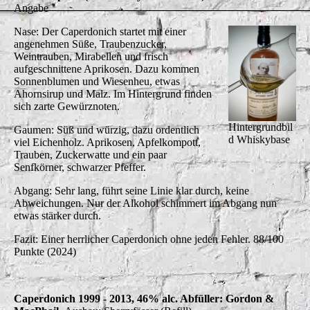
Angabe
Nase: Der Caperdonich startet mit einer
angenehmen Süße, Traubenzucker,
Weintrauben, Mirabellen und frisch
aufgeschnittene Aprikosen. Dazu kommen
Sonnenblumen und Wiesenheu, etwas
Ahornsirup und Malz. Im Hintergrund finden
sich zarte Gewürznoten.
Hintergrundbil
Gaumen: Süß und würzig, dazu ordentlich
d Whiskybase
viel Eichenholz. Aprikosen, Apfelkompott,
Trauben, Zuckerwatte und ein paar
Senfkörner, schwarzer Pfeffer.
Abgang: Sehr lang, führt seine Linie klar durch, keine
Abweichungen. Nur der Alkohol schimmert im Abgang nun
etwas stärker durch.
Fazit: Einer herrlicher Caperdonich ohne jeden Fehler. 88/100
Punkte (2024)
Caperdonich 1999 - 2013, 46% alc. Abfüller: Gordon &