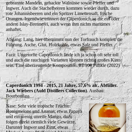
gebrannte Mandeln, gehackte Walnüsse sowie Pfeffer und
Ingwer. Auch die Stachelbeeren kommen wieder durch, dazu
rote Johannisbeeren und ein Spritzer Limettensaft, frische
Orangen. Irgendwie erinnert der Caperdonich an die ein oder
andere Islay-Brennerei, auch wenn ihm nichts maritimes
anhaftet.
Abgang: Lang, hier übernimmt nun der Torfrauch komplett die
Führung. Asche, Glut, Holzkohle, etwas Salz und Pfeffer.
Fazit: Ungetorfte Caperdonich finde ich ja schon oft sehr toll
und auch die rauchigen Varianten können richtig großes Kino
sein. Eine überzeugende Komposition. 87/100 Punkte (2022)
Caperdonich 1994 - 2015, 21 Jahre, 57,6% alc. Abfüller.
Jack Wiebers (Auld Distillers Collection)
. Ausbau:
Bourbonfass
Nase: Sehr viele tropische Früchte.
Honigmelone und Ananas, etwas Papaya
und ein wenig unreife Mango, dazu
folgen direkt ziemlich viele Gewürze.
Darunter Ingwer und Zimt, etwas