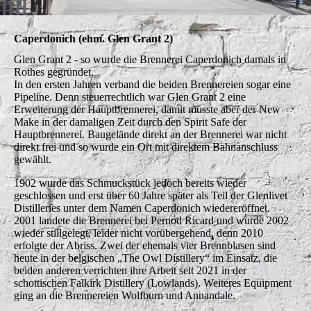
Caperdonich (ehm. Glen Grant 2)
Glen Grant 2 - so wurde die Brennerei Caperdonich damals in
Rothes gegründet.
In den ersten Jahren verband die beiden Brennereien sogar eine
Pipeline. Denn steuerrechtlich war Glen Grant 2 eine
Erweiterung der Hauptbrennerei, damit musste aber der New
Make in der damaligen Zeit durch den Spirit Safe der
Hauptbrennerei. Baugelände direkt an der Brennerei war nicht
direkt frei und so wurde ein Ort mit direktem Bahnanschluss
gewählt.
1902 wurde das Schmuckstück jedoch bereits wieder
geschlossen und erst über 60 Jahre später als Teil der Glenlivet
Distilleries unter dem Namen Caperdonich wiedereröffnet.
2001 landete die Brennerei bei Pernod Ricard und wurde 2002
wieder stillgelegt, leider nicht vorübergehend, denn 2010
erfolgte der Abriss. Zwei der ehemals vier Brennblasen sind
heute in der belgischen „The Owl Distillery“ im Einsatz, die
beiden anderen verrichten ihre Arbeit seit 2021 in der
schottischen Falkirk Distillery (Lowlands). Weiteres Equipment
ging an die Brennereien Wolfburn und Annandale.