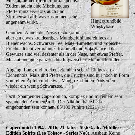
Muskat, bunter Pfeffer und Jalapenos.
Zudem taucht eine Mischung aus
Pfefferminztee, Holzrauch und
Zitronensaft auf, was zusammen sehr
Hintergrundbild
angenehm wirkt.
Whiskybase
Gaumen: Ähnelt der Nase, dazu kommt
aber ein etwas kreideartiges Mundgefühl und einiges an
Bienenwachs. Schwarzer Tee, Mate, Limetten und tropische
Früchte, leicht verbranntes Karamell und Soja-Sauce. Die
Gewürze sind viel dezenter als in der Nase, nur etwas Pfeffer,
Muskat und eine ganz leichte Ingwerschärfe kann ich finden.
Abgang: Lang und trocken, ziemlich scharf. Einiges an
Eichenholz, Malz und Pfeffer, die Früchte sind nur noch in Form
von reifen Äpfeln und etwas Mango zu finden. Außerdem
wieder ein wenig Schwarztee.
Fazit: Spannender Caperdonich, komplex und mit einem sehr
spannenden Aromenprofil. Der Alkohol hätte besser
eingebunden sein können. 85/100 Punkte (2021)
Caperdonich 1994 - 2016, 21 Jahre, 59,6% alc. Abfüller:
Edition Spirits (Leo Tolstoy - Series No8)
. Ausbau: Keine