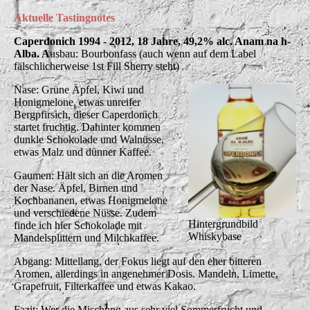
Aktuelle Tastingnotes
Caperdonich 1994 - 2012, 18 Jahre, 49,2% alc. Anam na h-
Alba. A
usbau: Bourbonfass (auch wenn auf dem Label
fälschlicherweise 1st Fill Sherry steht)
Nase: Grüne Äpfel, Kiwi und
Honigmelone, etwas unreifer
Bergpfirsich, dieser Caperdonich
startet fruchtig. Dahinter kommen
dunkle Schokolade und Walnüsse,
etwas Malz und dünner Kaffee.
Gaumen: Hält sich an die Aromen
der Nase. Äpfel, Birnen und
Kochbananen, etwas Honigmelone
und verschiedene Nüsse. Zudem
Hintergrundbild
finde ich hier Schokolade mit
Whiskybase
Mandelsplittern und Milchkaffee.
Abgang: Mittellang, der Fokus liegt auf den eher bitteren
Aromen, allerdings in angenehmer Dosis. Mandeln, Limette,
Grapefruit, Filterkaffee und etwas Kakao.
Fazit: Wer die Mischung aus sehr viel Sommerfrucht und