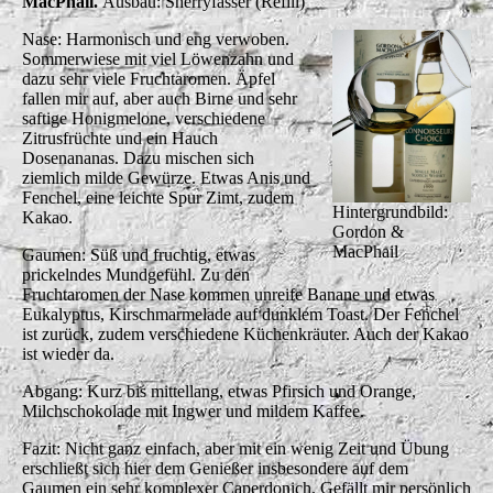
MacPhail.
Ausbau: Sherryfässer (Refill)
Nase: Harmonisch und eng verwoben.
Sommerwiese mit viel Löwenzahn und
dazu sehr viele Fruchtaromen. Äpfel
fallen mir auf, aber auch Birne und sehr
saftige Honigmelone, verschiedene
Zitrusfrüchte und ein Hauch
Dosenananas. Dazu mischen sich
ziemlich milde Gewürze. Etwas Anis und
Fenchel, eine leichte Spur Zimt, zudem
Hintergrundbild:
Kakao.
Gordon &
MacPhail
Gaumen: Süß und fruchtig, etwas
prickelndes Mundgefühl. Zu den
Fruchtaromen der Nase kommen unreife Banane und etwas
Eukalyptus, Kirschmarmelade auf dunklem Toast. Der Fenchel
ist zurück, zudem verschiedene Küchenkräuter. Auch der Kakao
ist wieder da.
Abgang: Kurz bis mittellang, etwas Pfirsich und Orange,
Milchschokolade mit Ingwer und mildem Kaffee.
Fazit: Nicht ganz einfach, aber mit ein wenig Zeit und Übung
erschließt sich hier dem Genießer insbesondere auf dem
Gaumen ein sehr komplexer Caperdonich. Gefällt mir persönlich