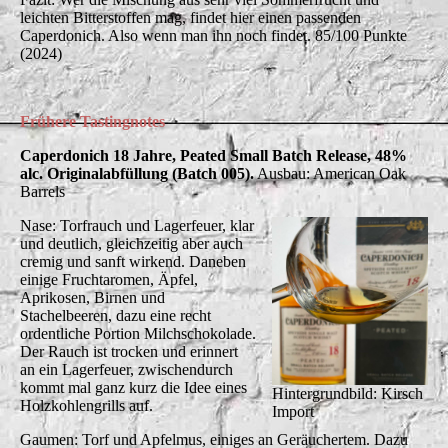
leichten Bitterstoffen mag, findet hier einen passenden
Caperdonich. Also wenn man ihn noch findet. 85/100 Punkte
(2024)
Frühere Tastingnotes
Caperdonich 18 Jahre, Peated Small Batch Release, 48%
alc. Originalabfüllung (Batch 005).
Ausbau: American Oak
Barrels
Nase: Torfrauch und Lagerfeuer, klar
und deutlich, gleichzeitig aber auch
cremig und sanft wirkend. Daneben
einige Fruchtaromen, Äpfel,
Aprikosen, Birnen und
Stachelbeeren, dazu eine recht
ordentliche Portion Milchschokolade.
Der Rauch ist trocken und erinnert
an ein Lagerfeuer, zwischendurch
kommt mal ganz kurz die Idee eines
Hintergrundbild: Kirsch
Holzkohlengrills auf.
Import
Gaumen: Torf und Apfelmus, einiges an Geräuchertem. Dazu