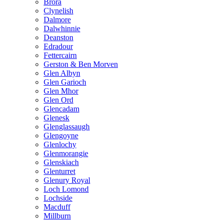
Brora
Clynelish
Dalmore
Dalwhinnie
Deanston
Edradour
Fettercairn
Gerston & Ben Morven
Glen Albyn
Glen Garioch
Glen Mhor
Glen Ord
Glencadam
Glenesk
Glenglassaugh
Glengoyne
Glenlochy
Glenmorangie
Glenskiach
Glenturret
Glenury Royal
Loch Lomond
Lochside
Macduff
Millburn