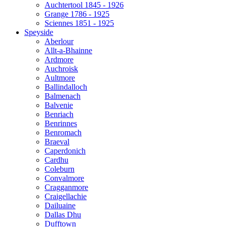
Auchtertool 1845 - 1926
Grange 1786 - 1925
Sciennes 1851 - 1925
Speyside
Aberlour
Allt-a-Bhainne
Ardmore
Auchroisk
Aultmore
Ballindalloch
Balmenach
Balvenie
Benriach
Benrinnes
Benromach
Braeval
Caperdonich
Cardhu
Coleburn
Convalmore
Cragganmore
Craigellachie
Dailuaine
Dallas Dhu
Dufftown