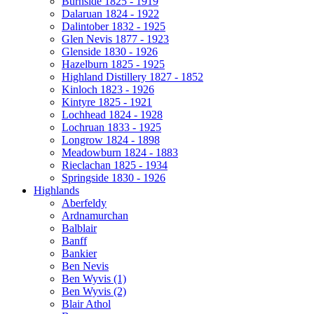
Burnside 1825 - 1919
Dalaruan 1824 - 1922
Dalintober 1832 - 1925
Glen Nevis 1877 - 1923
Glenside 1830 - 1926
Hazelburn 1825 - 1925
Highland Distillery 1827 - 1852
Kinloch 1823 - 1926
Kintyre 1825 - 1921
Lochhead 1824 - 1928
Lochruan 1833 - 1925
Longrow 1824 - 1898
Meadowburn 1824 - 1883
Rieclachan 1825 - 1934
Springside 1830 - 1926
Highlands
Aberfeldy
Ardnamurchan
Balblair
Banff
Bankier
Ben Nevis
Ben Wyvis (1)
Ben Wyvis (2)
Blair Athol