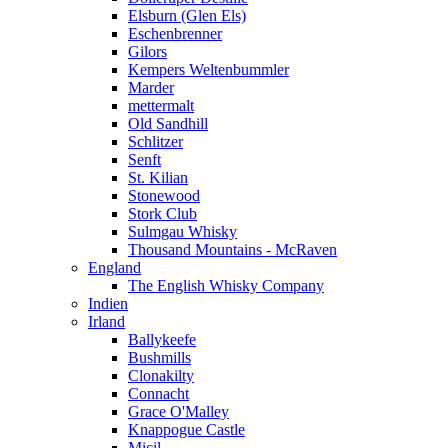
Elsburn (Glen Els)
Eschenbrenner
Gilors
Kempers Weltenbummler
Marder
mettermalt
Old Sandhill
Schlitzer
Senft
St. Kilian
Stonewood
Stork Club
Sulmgau Whisky
Thousand Mountains - McRaven
England
The English Whisky Company
Indien
Irland
Ballykeefe
Bushmills
Clonakilty
Connacht
Grace O'Malley
Knappogue Castle
Micil