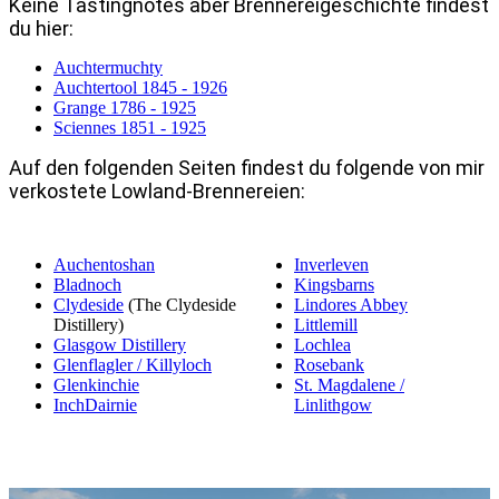
Keine Tastingnotes aber Brennereigeschichte findest
du hier:
Auchtermuchty
Auchtertool 1845 - 1926
Grange 1786 - 1925
Sciennes 1851 - 1925
Auf den folgenden Seiten findest du folgende von mir
verkostete Lowland-Brennereien:
Auchentoshan
Inverleven
Bladnoch
Kingsbarns
Clydeside
(The Clydeside
Lindores Abbey
Distillery)
Littlemill
Glasgow Distillery
Lochlea
Glenflagler / Killyloch
Rosebank
Glenkinchie
St. Magdalene /
InchDairnie
Linlithgow