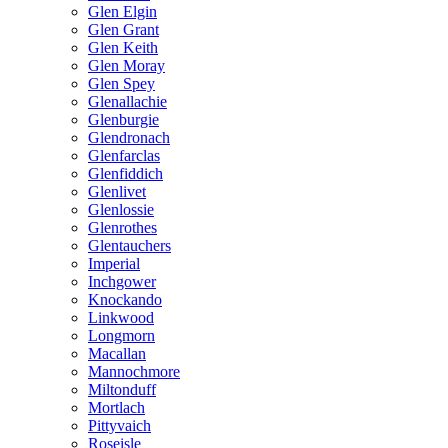
Glen Elgin
Glen Grant
Glen Keith
Glen Moray
Glen Spey
Glenallachie
Glenburgie
Glendronach
Glenfarclas
Glenfiddich
Glenlivet
Glenlossie
Glenrothes
Glentauchers
Imperial
Inchgower
Knockando
Linkwood
Longmorn
Macallan
Mannochmore
Miltonduff
Mortlach
Pittyvaich
Roseisle