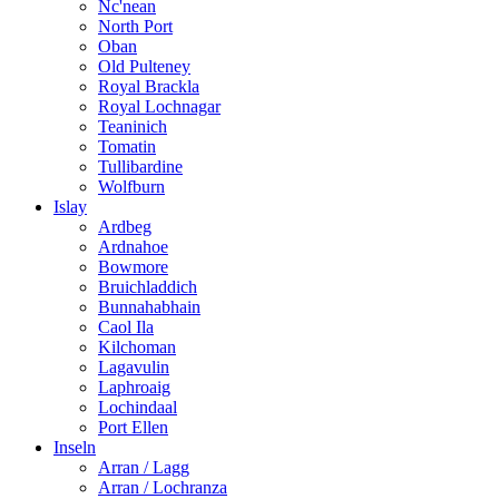
Nc'nean
North Port
Oban
Old Pulteney
Royal Brackla
Royal Lochnagar
Teaninich
Tomatin
Tullibardine
Wolfburn
Islay
Ardbeg
Ardnahoe
Bowmore
Bruichladdich
Bunnahabhain
Caol Ila
Kilchoman
Lagavulin
Laphroaig
Lochindaal
Port Ellen
Inseln
Arran / Lagg
Arran / Lochranza