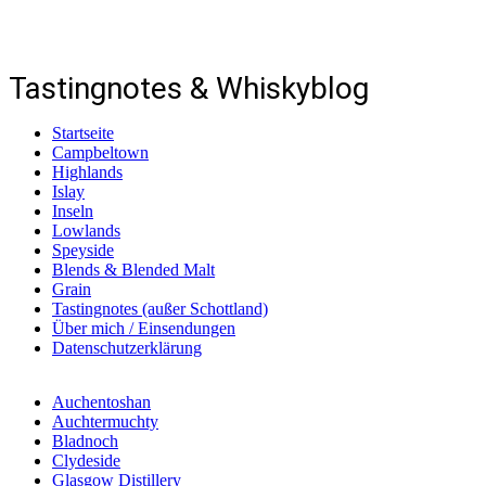
notesofmalt.com
Tastingnotes & Whiskyblog
Startseite
Campbeltown
Highlands
Islay
Inseln
Lowlands
Speyside
Blends & Blended Malt
Grain
Tastingnotes (außer Schottland)
Über mich / Einsendungen
Datenschutzerklärung
Auchentoshan
Auchtermuchty
Bladnoch
Clydeside
Glasgow Distillery