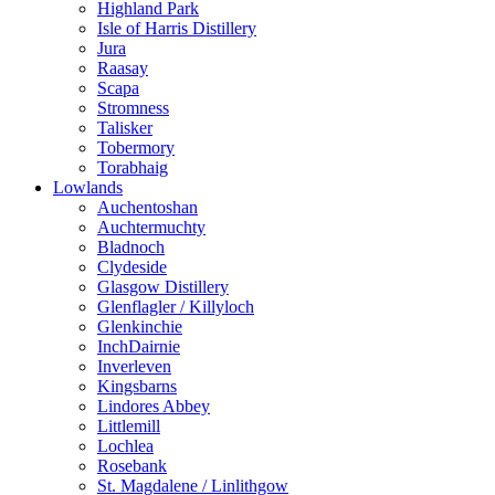
Highland Park
Isle of Harris Distillery
Jura
Raasay
Scapa
Stromness
Talisker
Tobermory
Torabhaig
Lowlands
Auchentoshan
Auchtermuchty
Bladnoch
Clydeside
Glasgow Distillery
Glenflagler / Killyloch
Glenkinchie
InchDairnie
Inverleven
Kingsbarns
Lindores Abbey
Littlemill
Lochlea
Rosebank
St. Magdalene / Linlithgow