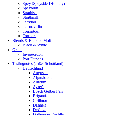
Spey (Speyside Distillery)
Speyburn
Strathisla
Strathmill
Tamdhu
Tamnavulin
Tomintoul
Tormore
Blends & Blended Malt
Black & White
Grain
Invergordon
Port Dundas
Tastingnotes (außer Schottland)
Deutschland
Augustus
Alpirsbacher
Aureum
Ayrer's
Bosch Gelber Fels
Brigantia
Coillmór
Danne's
DeCavo
Dolleruper Destille