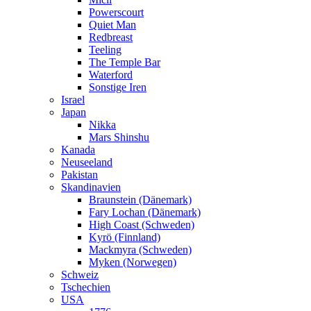
Powerscourt
Quiet Man
Redbreast
Teeling
The Temple Bar
Waterford
Sonstige Iren
Israel
Japan
Nikka
Mars Shinshu
Kanada
Neuseeland
Pakistan
Skandinavien
Braunstein (Dänemark)
Fary Lochan (Dänemark)
High Coast (Schweden)
Kyrö (Finnland)
Mackmyra (Schweden)
Myken (Norwegen)
Schweiz
Tschechien
USA