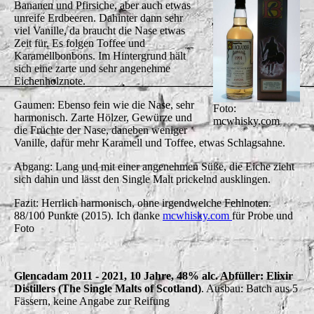
Bananen und Pfirsiche, aber auch etwas
unreife Erdbeeren. Dahinter dann sehr
viel Vanille, da braucht die Nase etwas
Zeit für. Es folgen Toffee und
Karamellbonbons. Im Hintergrund hält
sich eine zarte und sehr angenehme
Eichenholznote.
Gaumen: Ebenso fein wie die Nase, sehr
Foto:
harmonisch. Zarte Hölzer, Gewürze und
mcwhisky.com
die Früchte der Nase, daneben weniger
Vanille, dafür mehr Karamell und Toffee, etwas Schlagsahne.
Abgang: Lang und mit einer angenehmen Süße, die Eiche zieht
sich dahin und lässt den Single Malt prickelnd ausklingen.
Fazit: Herrlich harmonisch, ohne irgendwelche Fehlnoten.
88/100 Punkte (2015). I
ch danke
mcwhisky.com
für Probe und
Foto
Glencadam 2011 - 2021, 10 Jahre, 48% alc. Abfüller: Elixir
Distillers (The Single Malts of Scotland)
. Ausbau: Batch aus 5
Fässern, keine Angabe zur Reifung