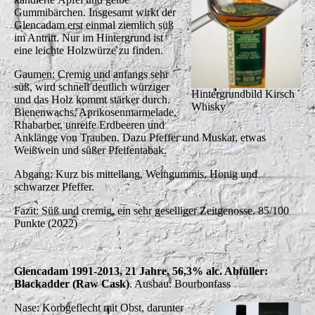
Gummibärchen. Insgesamt wirkt der
Glencadam erst einmal ziemlich süß
im Antritt. Nur im Hintergrund ist
eine leichte Holzwürze zu finden.
Gaumen: Cremig und anfangs sehr
süß, wird schnell deutlich würziger
Hintergrundbild Kirsch
und das Holz kommt stärker durch.
Whisky
Bienenwachs, Aprikosenmarmelade,
Rhabarber, unreife Erdbeeren und
Anklänge von Trauben. Dazu Pfeffer und Muskat, etwas
Weißwein und süßer Pfeifentabak.
Abgang: Kurz bis mittellang, Weingummis, Honig und
schwarzer Pfeffer.
Fazit: Süß und cremig, ein sehr geselliger Zeitgenosse. 85/100
Punkte (2022)
Glencadam 1991-2013, 21 Jahre, 56,3% alc. Abfüller:
Blackadder (Raw Cask)
. Ausbau: Bourbonfass
Nase: Korbgeflecht mit Obst, darunter