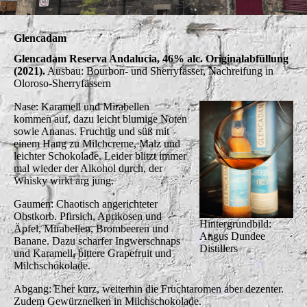
Glencadam
Glencadam Reserva Andalucia, 46% alc. Originalabfüllung
(2021).
Ausbau: Bourbon- und Sherryfässer, Nachreifung in
Oloroso-Sherryfässern
Nase: Karamell und Mirabellen
kommen auf, dazu leicht blumige Noten
sowie Ananas. Fruchtig und süß mit
einem Hang zu Milchcreme, Malz und
leichter Schokolade. Leider blitzt immer
mal wieder der Alkohol durch, der
Whisky wirkt arg jung.
Gaumen: Chaotisch angerichteter
Obstkorb. Pfirsich, Aprikosen und
Hintergrundbild:
Äpfel, Mirabellen, Brombeeren und
Angus Dundee
Banane. Dazu scharfer Ingwerschnaps
Distillers
und Karamell, bittere Grapefruit und
Milchschokolade.
Abgang: Eher kurz, weiterhin die Fruchtaromen aber dezenter.
Zudem Gewürznelken in Milchschokolade.