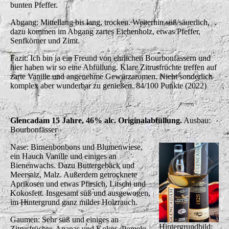
bunten Pfeffer.
Abgang: Mittellang bis lang, trocken. Weiterhin süß/säuerlich,
dazu kommen im Abgang zartes Eichenholz, etwas Pfeffer,
Senfkörner und Zimt.
Fazit: Ich bin ja ein Freund von ehrlichen Bourbonfässern und
hier haben wir so eine Abfüllung. Klare Zitrusfrüchte treffen auf
zarte Vanille und angenehme Gewürzaromen. Nicht sonderlich
komplex aber wunderbar zu genießen. 84/100 Punkte (2022)
Glencadam 15 Jahre, 46% alc. Originalabfüllung.
Ausbau:
Bourbonfässer
Nase: Birnenbonbons und Blumenwiese,
ein Hauch Vanille und einiges an
Bienenwachs. Dazu Buttergebäck und
Meersalz, Malz. Außerdem getrocknete
Aprikosen und etwas Pfirsich, Litschi und
Kokosfett. Insgesamt süß und ausgewogen,
im Hintergrund ganz milder Holzrauch.
Gaumen: Sehr süß und einiges an
Hintergrundbild:
Zitrusfrüchte, Ananas und Kokos, Pomelo