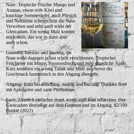
Nase: Tropische Früchte Mango und
Ananas, etwas reife Kiwi und
knackige Sommeräpfel, auch Pfirsich
und Nektarine schmeicheln die Nase.
Verwoben und sehr sanft wirkt der
Glencadam. Ein wenig Malz kommt
noch dazu, das war es dann aber
auch schon.
Gaumen: Intensiv und fruchtig, die
Nase wirkt dagegen ja fast schon verschlossen. Tropischer
Früchtetee mit Minze, Passionsfrucht und mild säuerliche Äpfel.
Kurz kommen ein wenig Tabak und Malz auf, bevor der
Geschmack harmonisch in den Abgang übergeht.
Abgang: Kurz bis mittellang, malzig und fruchtig. Dunkles Brot
mit Apfelgelee und zarte Pfeffertöne.
Fazit: Ziemlich einfacher dram, wenn auch kein schlechter. Der
Glencadam überzeugt auf dem Gaumen und im Abgang. 82/100
Punkte (2022)