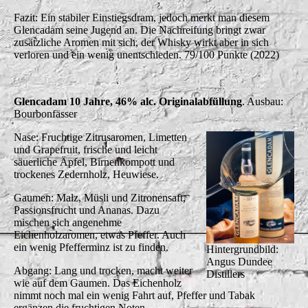
Fazit: Ein stabiler Einstiegsdram, jedoch merkt man diesem
Glencadam seine Jugend an. Die Nachreifung bringt zwar
zusätzliche Aromen mit sich, der Whisky wirkt aber in sich
verloren und ein wenig unentschieden. 79/100 Punkte (2022)
Glencadam 10 Jahre, 46% alc. Originalabfüllung
. Ausbau:
Bourbonfässer
Nase: Fruchtige Zitrusaromen, Limetten
und Grapefruit, frische und leicht
säuerliche Äpfel, Birnenkompott und
trockenes Zedernholz, Heuwiese.
Gaumen: Malz, Müsli und Zitronensaft,
Passionsfrucht und Ananas. Dazu
mischen sich angenehme
Eichenholzaromen, etwas Pfeffer. Auch
ein wenig Pfefferminz ist zu finden.
Hintergrundbild:
Angus Dundee
Abgang: Lang und trocken, macht weiter
Distillers
wie auf dem Gaumen. Das Eichenholz
nimmt noch mal ein wenig Fahrt auf, Pfeffer und Tabak
ergänzen die fruchtigen Noten.