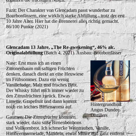
Fazit: Der Charakter von Glencadam passt wunderbar zu
Bourbonfässern, eine wirklich starke Abfüllung - trotz der erst
10 Jahre Alter. Hier hat die Brennerei alles richtig gemacht.
86/100 Punkte (2021)
Glencadam 13 Jahre, „The Re-awekening“, 46% alc.
Originalabfüllung
(Batch 4, 2021). Ausbau: Bourbonfässer
Nase: Erst muss ich an einen
Zitronenbaum mit saftigen Früchten
denken, danach direkt an eine Heuwiese
im Frühsommer. Dazu ein wenig
Vanillefudge, Malz und frisches Brot.
Der Whisky führt mich immer wieder zu
den Zitrusfrüchten zurück. Etwas
Limette, Grapefruit und dann kommt
Hintergrundbild:
noch ein leichtes Birnenaroma auf.
Angus Dundee
Distillers
Gaumen: Die Zitrusfrüchte kommen
stark wieder, dazu süße Birnenbonbons
und Vollkornbrot. Ich schmecke Weintrauben, Vanille,
Himbeermarmelade, Mandeln, etwas Minze und ganz entfernt