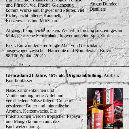
Angus Dundee
und Pfirsich, viel Frucht. Gleichzeitig
Distillers
kommt Würze auf, Ingwer und Pfeffer, viel
Eiche, leicht bitteres Karamell,
Kerzenwachs und Marzipan.
Abgang: Lang, leicht trocken. Weiterhin fruchtig süß, einiges an
Malz, gesalzene Schokolade, Ingwer und eine Spur Zimt.
Fazit: Ein wunderbarer Single Malt von Glencadam,
ausgewogen zwischen Harmonie und Komplexität. Bravo.
88/100 Punkte (2021)
Glencadam 21 Jahre, 46% alc. Originalabfüllung.
Ausbau:
Bourbonfässer
Nase: Zitronenkuchen und
Vanillepudding, reife Äpfel und
verschiedene Nüsse folgen. Crêpe mit
gesalzener Butter und mineralische
Aromen, Kerzenwachs. Die
Fruchtaromen werden tropischer, Papaya
und Mango kommen auf, dazu
Buchweizenhonig.