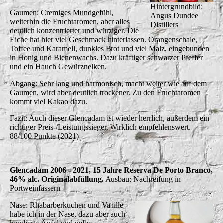
Hintergrundbild:
Gaumen: Cremiges Mundgefühl,
Angus Dundee
weiterhin die Fruchtaromen, aber alles
Distillers
deutlich konzentrierter und würziger. Die
Eiche hat hier viel Geschmack hinterlassen. Orangenschale,
Toffee und Karamell, dunkles Brot und viel Malz, eingebunden
in Honig und Bienenwachs. Dazu kräftiger schwarzer Pfeffer
und ein Hauch Gewürznelken.
Abgang: Sehr lang und harmonisch, macht weiter wie auf dem
Gaumen, wird aber deutlich trockener. Zu den Fruchtaromen
kommt viel Kakao dazu.
Fazit: Auch dieser Glencadam ist wieder herrlich, außerdem ein
richtiger Preis-/Leistungssieger. Wirklich empfehlenswert.
88/100 Punkte (2021)
Glencadam 2006 - 2021, 15 Jahre Reserva De Porto Branco,
46% alc. Originalabfüllung.
Ausbau: Nachreifung in
Portweinfässern
Nase: Rhabarberkuchen und Vanille
habe ich in der Nase, dazu aber auch
kandierte Äpfel und gelbe