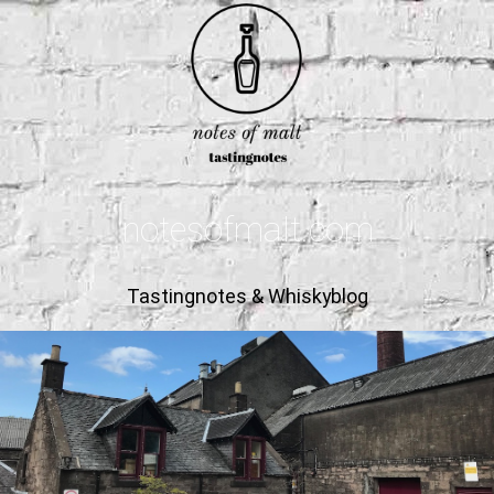
notesofmalt.com
Tastingnotes & Whiskyblog