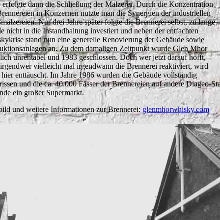
 erfolgte dann die Schließung der Mälzerei. Durch die Konzentration
Brennereien in Konzernen nutzte man die Synergien der industriellen
mälzereien. Nur drei Jahre später folgte die Brennerei selbst, zu lange
e nicht in die Instandhaltung investiert und neben der entfachten
kykrise stand nun eine generelle Renovierung der Gebäude sowie
uktionsanlagen an. Zu dem damaligen Zeitpunkt wurde Glen Mhor
zlich unrentabel und 1983 geschlossen. Doch wer jetzt darauf hofft,
 irgendwer vielleicht mal irgendwann die Brennerei reaktiviert, wird
 hier enttäuscht. Im Jahre 1986 wurden die Gebäude vollständig
rissen und die ca. 40.000 Fässer der Brennereien auf andere Diageo-Sta
nde ein großer Supermarkt.
lbild und weitere Informationen zur Brennerei:
glenmhorwhisky.com