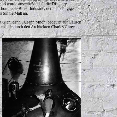
und wurde anschließend an die Distillery
on in die Blend-Industrie, der unabhängige
s Single Malt an.
t Glen, denn „gleann Mhor“ bedeutet auf Gälisch
 Gebäude durch den Architekten Charles Chree