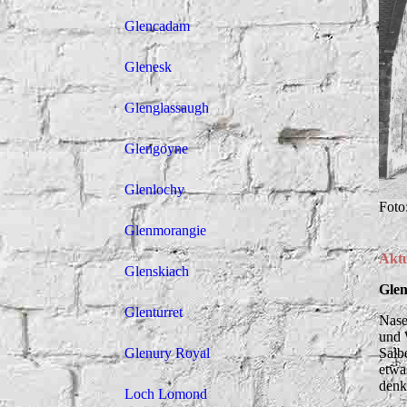
Glencadam
Glenesk
Glenglassaugh
Glengoyne
Glenlochy
Foto
Glenmorangie
Aktu
Glenskiach
Glen
Glenturret
Nase
und 
Salb
Glenury Royal
etwa
denk
Loch Lomond