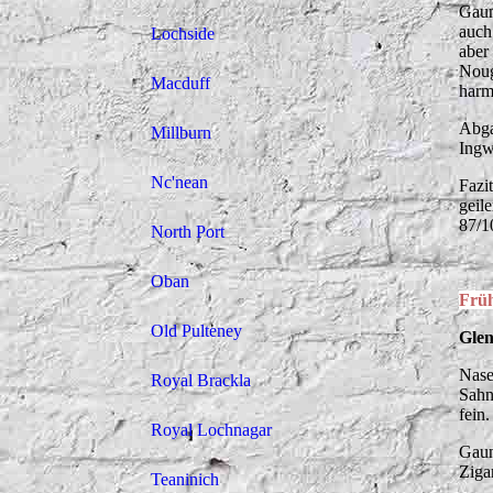
Gaum
auch
Lochside
aber
Noug
Macduff
harm
Abga
Millburn
Ingw
Nc'nean
Fazi
geil
87/1
North Port
Oban
Früh
Old Pulteney
Glen
Nase
Royal Brackla
Sahn
fein.
Royal Lochnagar
Gaum
Ziga
Teaninich