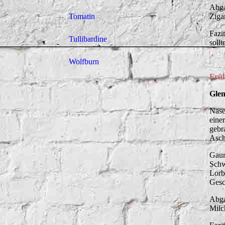
Abga
Ziga
Tomatin
Fazi
Tullibardine
soll
Wolfburn
Früh
Glen
Nase
eine
gebr
Asch
Gaum
Schw
Lorb
Gesc
Abga
Milc