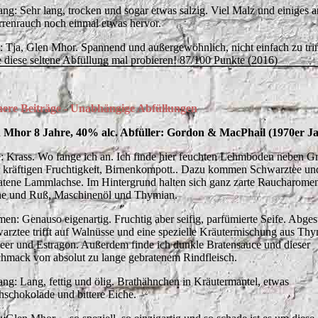
ng: Sehr lang, trocken und sogar etwas salzig. Viel Malz und einiges
rrenrauch noch einmal etwas hervor.
t: Tja, Glen Mhor. Spannend und außergewöhnlich, nicht einfach zu tr
te diese seltene Abfüllung mal probieren! 87/100 Punkte (2016)
ere Beiträge - Unabhängige Abfüllungen
 Mhor 8 Jahre, 40% alc. Abfüller: Gordon & MacPhail (1970er J
: Krass. Wo fange ich an. Ich finde hier feuchten Lehmboden neben G
r kräftigen Fruchtigkeit, Birnenkompott.. Dazu kommen Schwarztee un
atene Lammlachse. Im Hintergrund halten sich ganz zarte Raucharomen
e und Ruß, Maschinenöl und Thymian.
en: Genauso eigenartig. Fruchtig aber seifig, parfümierte Seife. Abge
arztee trifft auf Walnüsse und eine spezielle Kräutermischung aus Thy
eer und Estragon. Außerdem finde ich dunkle Bratensauce und dieser
hmack von absolut zu lange gebratenem Rindfleisch.
ng: Lang, fettig und ölig. Brathähnchen in Kräutermantel, etwas
hschokolade und bittere Eiche.