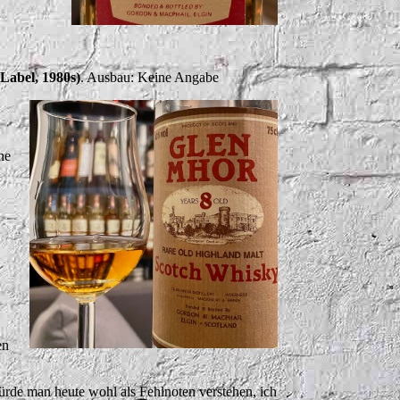
Label, 1980s)
. Ausbau: Keine Angabe
ne
en
würde man heute wohl als Fehlnoten verstehen, ich