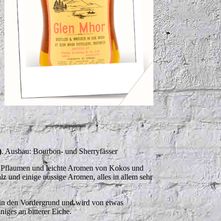
)
. Ausbau: Bourbon- und Sherryfässer
, Pflaumen und leichte Aromen von Kokos und
 und einige nussige Aromen, alles in allem sehr
k in den Vordergrund und wird von etwas
niges an bitterer Eiche.