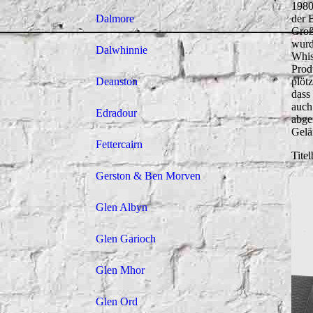
1980
Dalmore
der 
Groß
wurd
Dalwhinnie
Whis
Prod
Deanston
plöt
dass
auch
Edradour
abge
Gelä
Fettercairn
Tite
Gerston & Ben Morven
Glen Albyn
Glen Garioch
Glen Mhor
Glen Ord