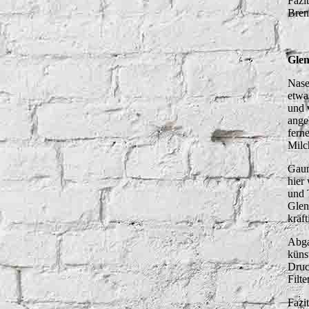
Fazi
Bren
Glen
Nase
etwa
und 
ange
fern
Milc
Gaum
hier
und 
Glen
kräft
Abga
küns
Druc
Filt
Fazi