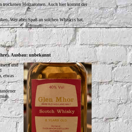
 an trockenen Holzaromen. Auch hier kommt der
inken. Wer aber Spaß an solchen Whiskys hat,
ahre). Ausbau: unbekannt
räsern und
d
, etwas
standener
mian,