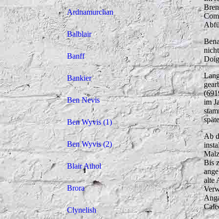
Bren
Ardnamurchan
Comp
Abfü
Balblair
Bena
nich
Banff
Doig
Lang
Bankier
gearb
(691
Ben Nevis
im J
stam
späte
Ben Wyvis (1)
Ab d
Ben Wyvis (2)
inst
Malz
Bis 
Blair Athol
ange
alte
Brora
Verw
Anga
Cale
Clynelish