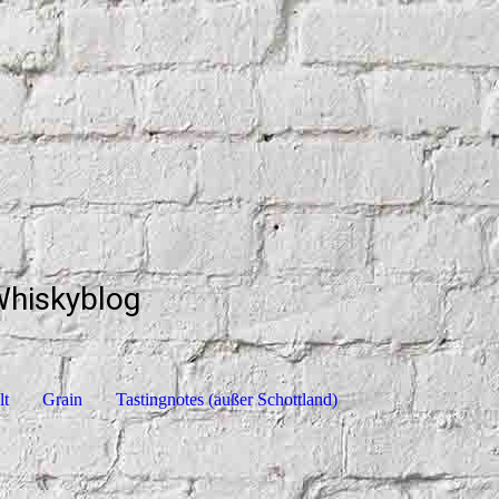
Whiskyblog
lt
Grain
Tastingnotes (außer Schottland)