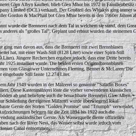
nerei Glen Albyn kauften, blieb Glen Mhor bis 1972 in Familienbesitz 
any Limited (DCL) verkauft. Der Großteil des Whiskys ging immer sch
ller Gordon & MacPhail bot Glen Mhor bereits in den 1960er Jahren al
nnt wurde die Brennerei nach dem Tal in welchem sie stand, dem Grea
ts anderes als "großes Tal". Geplant und erbaut wurden die steinernen
.
e ging man davon aus, dass die Brennerei mit zwei Brennblasen
eitet hat, mit einer Wash-Still (8128 Liter) sowie einer Spirit-Still
9 Liter). Jüngere Recherchen ergaben jedoch, dass eine Dritte bereits
ahr 1925 installiert wurde. Die beiden ersten Originalbrennblasen
men vom Glasgower Unternehmen Fleming, Bennet & McLaren. Die
r eingebaute Still fasste 12.274 Liter.
em Jahr 1949 wurden in der Mälzerei so genannte "Saladin Boxes"
alliert. Diese Kastenmälzerei löste die vorher verwendeten klassischen
böden ab und belieferte auch die benachbarte Brennerei Glen Albyn.
zur Schließung der eigenen Mälzerei wurde überwiegend lokal
baute Gerste der Sorten "Golden Promise" und "Triumph" verwendet,
 Aufzeichnungen belegen für die Zeit 1894 bis 1922 auch die
endung ausländischer Gerste. Als Wasserquelle diente offiziellen
ben nach der River Ness, das Wasser selbst wurde jedoch vom
donian Canal entnommen.