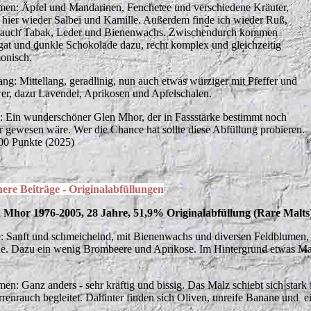
en: Äpfel und Mandarinen, Fenchetee und verschiedene Kräuter,
 hier wieder Salbei und Kamille. Außerdem finde ich wieder Ruß,
 auch Tabak, Leder und Bienenwachs. Zwischendurch kommen
at und dunkle Schokolade dazu, recht komplex und gleichzeitig
onisch.
ng: Mittellang, geradlinig, nun auch etwas würziger mit Pfeffer und
er, dazu Lavendel, Aprikosen und Apfelschalen.
t: Ein wunderschöner Glen Mhor, der in Fassstärke bestimmt noch
er gewesen wäre. Wer die Chance hat sollte diese Abfüllung probieren.
00 Punkte (2025)
ere Beiträge - Originalabfüllungen
 Mhor 1976-2005, 28 Jahre, 51,9% Originalabfüllung (Rare Malts
: Sanft und schmeichelnd, mit Bienenwachs und diversen Feldblumen
e. Dazu ein wenig Brombeere und Aprikose. Im Hintergrund etwas Malz
en: Ganz anders - sehr kräftig und bissig. Das Malz schiebt sich star
rrenrauch begleitet. Dahinter finden sich Oliven, unreife Banane und ei