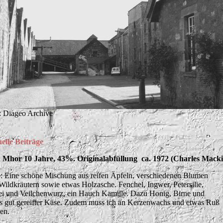
: Diageo Archive
elle Beiträge
 Mhor 10 Jahre, 43%. Originalabfüllung ca. 1972 (Charles Mack
: Eine schöne Mischung aus reifen Äpfeln, verschiedenen Blumen
Wildkräutern sowie etwas Holzasche. Fenchel, Ingwer, Petersilie,
ei und Veilchenwurz, ein Hauch Kamille. Dazu Honig, Birne und
s gut gereifter Käse. Zudem muss ich an Kerzenwachs und etwas Ruß
en.