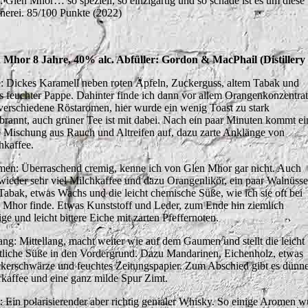
t: Glen Mhor… so speziell, so einzigartig und so schade ist es um diese
nerei. 85/100 Punkte (2022)
 Mhor 8 Jahre, 40% alc. Abfüller: Gordon & MacPhail (Distillery 
: Dickes Karamell neben roten Äpfeln, Zuckerguss, altem Tabak und
s feuchter Pappe. Dahinter finde ich dann vor allem Orangenkonzentrat
verschiedene Röstaromen, hier wurde ein wenig Toast zu stark
brannt, auch grüner Tee ist mit dabei. Nach ein paar Minuten kommt ei
e Mischung aus Rauch und Altreifen auf, dazu zarte Anklänge von
hkaffee.
en: Überraschend cremig, kenne ich von Glen Mhor gar nicht. Auch
 wieder sehr viel Milchkaffee und dazu Orangenlikör, ein paar Walnüsse
Tabak, etwas Wachs und die leicht chemische Süße, wie ich sie oft bei
 Mhor finde. Etwas Kunststoff und Leder, zum Ende hin ziemlich
ige und leicht bittere Eiche mit zarten Pfeffernoten.
ng: Mittellang, macht weiter wie auf dem Gaumen und stellt die leicht
tliche Süße in den Vordergrund. Dazu Mandarinen, Eichenholz, etwas
kerschwärze und feuchtes Zeitungspapier. Zum Abschied gibt es dünn
erkaffee und eine ganz milde Spur Zimt.
t: Ein polarisierender aber richtig genialer Whisky. So einige Aromen 