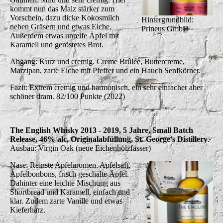
kommt nun das Malz stärker zum
Vorschein, dazu dicke Kokosmilch
Hintergrundbild:
neben Gräsern und etwas Eiche.
Prineus GmbH
Außerdem etwas unreife Äpfel mit
Karamell und geröstetes Brot.
Abgang: Kurz und cremig. Creme Brûlée, Buttercreme,
Marzipan, zarte Eiche mit Pfeffer und ein Hauch Senfkörner.
Fazit: Extrem cremig und harmonisch, ein sehr einfacher aber
schöner dram. 82/100 Punkte (2022)
The English Whisky 2013 - 2019, 5 Jahre, Small Batch
Release, 46% alc. Originalabfüllung, St. George’s Distillery
.
Ausbau: Virgin Oak (neue Eichenholzfässer)
Nase: Reinste Apfelaromen. Apfelsaft,
Apfelbonbons, frisch geschälte Äpfel.
Dahinter eine leichte Mischung aus
Shortbread und Karamell, einfach und
klar. Zudem zarte Vanille und etwas
Kieferharz.