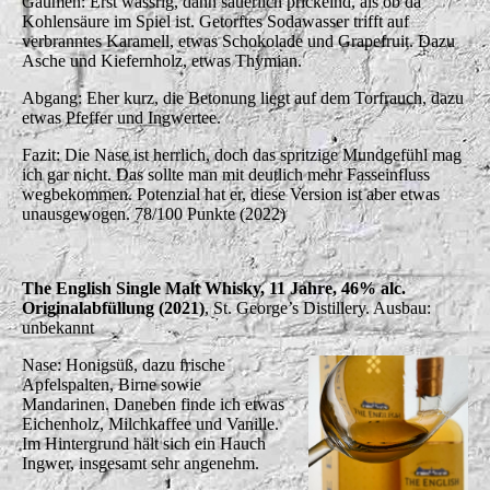
Gaumen: Erst wässrig, dann säuerlich prickelnd, als ob da
Kohlensäure im Spiel ist. Getorftes Sodawasser trifft auf
verbranntes Karamell, etwas Schokolade und Grapefruit. Dazu
Asche und Kiefernholz, etwas Thymian.
Abgang: Eher kurz, die Betonung liegt auf dem Torfrauch, dazu
etwas Pfeffer und Ingwertee.
Fazit: Die Nase ist herrlich, doch das spritzige Mundgefühl mag
ich gar nicht. Das sollte man mit deutlich mehr Fasseinfluss
wegbekommen. Potenzial hat er, diese Version ist aber etwas
unausgewogen. 78/100 Punkte (2022)
The English Single Malt Whisky, 11 Jahre, 46% alc.
Originalabfüllung (2021)
, St. George’s Distillery. Ausbau:
unbekannt
Nase: Honigsüß, dazu frische
Apfelspalten, Birne sowie
Mandarinen. Daneben finde ich etwas
Eichenholz, Milchkaffee und Vanille.
Im Hintergrund hält sich ein Hauch
Ingwer, insgesamt sehr angenehm.