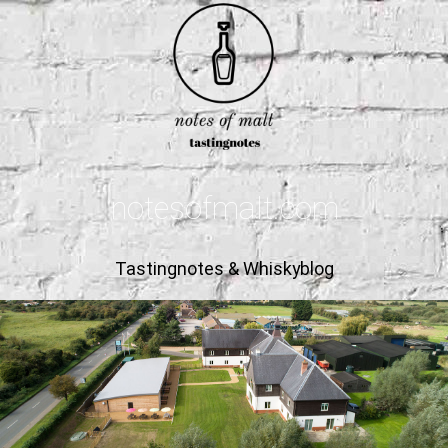
notesofmalt.com
Tastingnotes & Whiskyblog