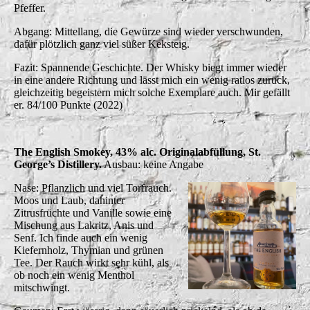
Pfeffer.
Abgang: Mittellang, die Gewürze sind wieder verschwunden,
dafür plötzlich ganz viel süßer Keksteig.
Fazit: Spannende Geschichte. Der Whisky biegt immer wieder
in eine andere Richtung und lässt mich ein wenig ratlos zurück,
gleichzeitig begeistern mich solche Exemplare auch. Mir gefällt
er. 84/100 Punkte (2022)
The English Smokey, 43% alc. Originalabfüllung, St.
George’s Distillery.
Ausbau: keine Angabe
Nase: Pflanzlich und viel Torfrauch.
Moos und Laub, dahinter
Zitrusfrüchte und Vanille sowie eine
Mischung aus Lakritz, Anis und
Senf. Ich finde auch ein wenig
Kiefernholz, Thymian und grünen
Tee. Der Rauch wirkt sehr kühl, als
ob noch ein wenig Menthol
mitschwingt.