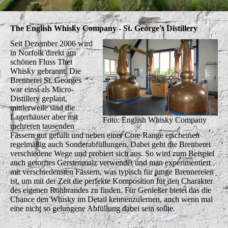
The English Whisky Company - St. George's Distillery
Seit Dezember 2006 wird
in Norfolk direkt am
schönen Fluss Thet
Whisky gebrannt. Die
Brennerei St. Georges
war einst als Micro-
Distillery geplant,
mittlerweile sind die
Lagerhäuser aber mit
Foto: English Whisky Company
mehreren tausenden
Fässern gut gefüllt und neben einer Core Range erscheinen
regelmäßig auch Sonderabfüllungen. Dabei geht die Brennerei
verschiedene Wege und probiert sich aus. So wird zum Beispiel
auch getorftes Gerstenmalz verwendet und man experimentiert
mit verschiedensten Fässern, was typisch für junge Brennereien
ist, um mit der Zeit die perfekte Komposition für den Charakter
des eigenen Rohbrandes zu finden. Für Genießer bietet das die
Chance den Whisky im Detail kennenzulernen, auch wenn mal
eine nicht so gelungene Abfüllung dabei sein sollte.