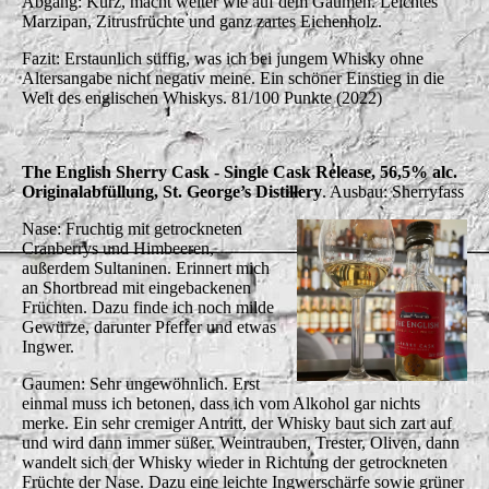
Abgang: Kurz, macht weiter wie auf dem Gaumen. Leichtes
Marzipan, Zitrusfrüchte und ganz zartes Eichenholz.
Fazit: Erstaunlich süffig, was ich bei jungem Whisky ohne
Altersangabe nicht negativ meine. Ein schöner Einstieg in die
Welt des englischen Whiskys. 81/100 Punkte (2022)
The English Sherry Cask - Single Cask Release, 56,5% alc.
Originalabfüllung, St. George’s Distillery
. Ausbau: Sherryfass
Nase: Fruchtig mit getrockneten
Cranberrys und Himbeeren,
außerdem Sultaninen. Erinnert mich
an Shortbread mit eingebackenen
Früchten. Dazu finde ich noch milde
Gewürze, darunter Pfeffer und etwas
Ingwer.
Gaumen: Sehr ungewöhnlich. Erst
einmal muss ich betonen, dass ich vom Alkohol gar nichts
merke. Ein sehr cremiger Antritt, der Whisky baut sich zart auf
und wird dann immer süßer. Weintrauben, Trester, Oliven, dann
wandelt sich der Whisky wieder in Richtung der getrockneten
Früchte der Nase. Dazu eine leichte Ingwerschärfe sowie grüner