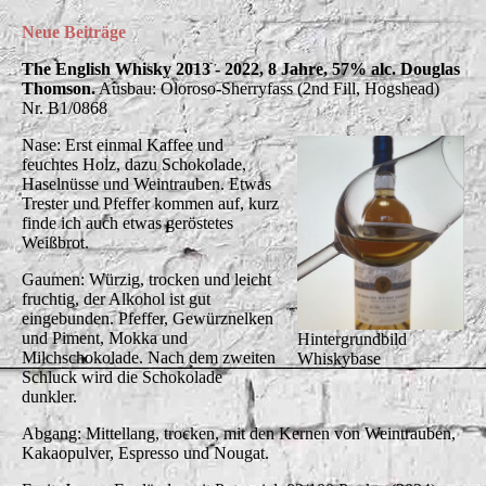
Neue Beiträge
The English Whisky 2013 - 2022, 8 Jahre, 57% alc. Douglas
Thomson.
Ausbau: Oloroso-Sherryfass (2nd Fill, Hogshead)
Nr. B1/0868
Nase: Erst einmal Kaffee und
feuchtes Holz, dazu Schokolade,
Haselnüsse und Weintrauben. Etwas
Trester und Pfeffer kommen auf, kurz
finde ich auch etwas geröstetes
Weißbrot.
Gaumen: Würzig, trocken und leicht
fruchtig, der Alkohol ist gut
eingebunden. Pfeffer, Gewürznelken
und Piment, Mokka und
Hintergrundbild
Milchschokolade. Nach dem zweiten
Whiskybase
Schluck wird die Schokolade
dunkler.
Abgang: Mittellang, trocken, mit den Kernen von Weintrauben,
Kakaopulver, Espresso und Nougat.