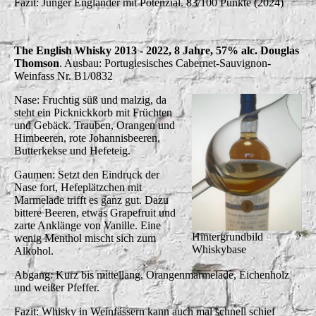
Fazit: Junger Engländer mit Potenzial. 83/100 Punkte (2024)
The English Whisky 2013 - 2022, 8 Jahre, 57% alc. Douglas
Thomson
. Ausbau: Portugiesisches Cabernet-Sauvignon-
Weinfass Nr. B1/0832
Nase: Fruchtig süß und malzig, da
steht ein Picknickkorb mit Früchten
und Gebäck. Trauben, Orangen und
Himbeeren, rote Johannisbeeren,
Butterkekse und Hefeteig.
Gaumen: Setzt den Eindruck der
Nase fort, Hefeplätzchen mit
Marmelade trifft es ganz gut. Dazu
bittere Beeren, etwas Grapefruit und
zarte Anklänge von Vanille. Eine
Hintergrundbild
wenig Menthol mischt sich zum
Whiskybase
Alkohol.
Abgang: Kurz bis mittellang, Orangenmarmelade, Eichenholz
und weißer Pfeffer.
Fazit: Whisky in Weinfässern kann auch mal schnell schief