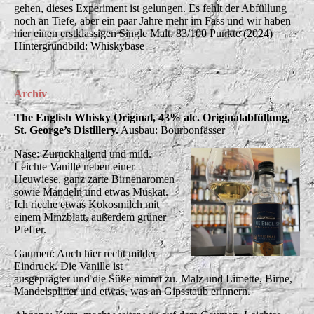
gehen, dieses Experiment ist gelungen. Es fehlt der Abfüllung
noch an Tiefe, aber ein paar Jahre mehr im Fass und wir haben
hier einen erstklassigen Single Malt. 83/100 Punkte (2024)
Hintergrundbild: Whiskybase
Archiv
The English Whisky Original, 43% alc. Originalabfüllung,
St. George’s Distillery.
Ausbau: Bourbonfässer
Nase: Zurückhaltend und mild.
Leichte Vanille neben einer
Heuwiese, ganz zarte Birnenaromen
sowie Mandeln und etwas Muskat.
Ich rieche etwas Kokosmilch mit
einem Minzblatt, außerdem grüner
Pfeffer.
Gaumen: Auch hier recht milder
Eindruck. Die Vanille ist
ausgeprägter und die Süße nimmt zu. Malz und Limette, Birne,
Mandelsplitter und etwas, was an Gipsstaub erinnern.