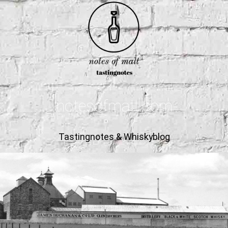
notesofmalt.com
Tastingnotes & Whiskyblog