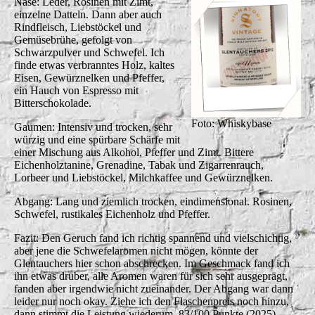
Nase: Leder, Rosinen mit Zimt,
einzelne Datteln. Dann aber auch
Rindfleisch, Liebstöckel und
Gemüsebrühe, gefolgt von
Schwarzpulver und Schwefel. Ich
finde etwas verbranntes Holz, kaltes
Eisen, Gewürznelken und Pfeffer,
ein Hauch von Espresso mit
Bitterschokolade.
Foto: Whiskybase
Gaumen: Intensiv und trocken, sehr
würzig und eine spürbare Schärfe mit
einer Mischung aus Alkohol, Pfeffer und Zimt. Bittere
Eichenholztanine, Grenadine, Tabak und Zigarrenrauch,
Lorbeer und Liebstöckel, Milchkaffee und Gewürznelken.
Abgang: Lang und ziemlich trocken, eindimensional. Rosinen,
Schwefel, rustikales Eichenholz und Pfeffer.
Fazit: Den Geruch fand ich richtig spannend und vielschichtig,
aber jene die Schwefelaromen nicht mögen, könnte der
Glentauchers hier schon abschrecken. Im Geschmack fand ich
ihn etwas drüber, alle Aromen waren für sich sehr ausgeprägt,
fanden aber irgendwie nicht zueinander. Der Abgang war dann
leider nur noch okay. Ziehe ich den Flaschenpreis noch hinzu,
dann stimmt die Leistung wiederum. 83/100 Punkte (2025)