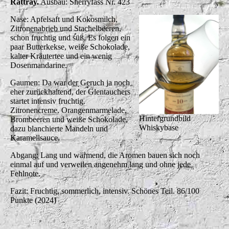
Rattray.
Ausbau: Sherryfass Nr. 423
Nase: Apfelsaft und Kokosmilch,
Zitronenabrieb und Stachelbeeren,
schon fruchtig und süß. Es folgen ein
paar Butterkekse, weiße Schokolade,
kalter Kräutertee und ein wenig
Dosenmandarine.
Gaumen: Da war der Geruch ja noch
eher zurückhaltend, der Glentauchers
startet intensiv fruchtig.
Zitronencreme. Orangenmarmelade,
Hintergrundbild
Brombeeren und weiße Schokolade,
Whiskybase
dazu blanchierte Mandeln und
Karamellsauce.
Abgang: Lang und wärmend, die Aromen bauen sich noch
einmal auf und verweilen angenehm lang und ohne jede
Fehlnote.
Fazit: Fruchtig, sommerlich, intensiv. Schönes Teil. 86/100
Punkte (2024)