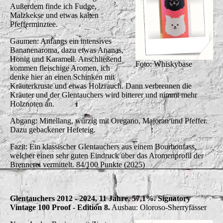
Außerdem finde ich Fudge,
Malzkekse und etwas kalten
Pfefferminztee.
Gaumen: Anfangs ein intensives
Bananenaroma, dazu etwas Ananas,
Honig und Karamell. Anschließend
Foto: Whiskybase
kommen fleischige Aromen, ich
denke hier an einen Schinken mit
Kräuterkruste und etwas Holzrauch. Dann verbrennen die
Kräuter und der Glentauchers wird bitterer und nimmt mehr
Holznoten an.
Abgang: Mittellang, würzig mit Oregano, Majoran und Pfeffer.
Dazu gebackener Hefeteig.
Fazit: Ein klassischer Glentauchers aus einem Bourbonfass,
welcher einen sehr guten Eindruck über das Aromenprofil der
Brennerei vermittelt. 84/100 Punkte (2025)
Glentauchers 2012 - 2024, 11 Jahre, 57,1%. Signatory
Vintage 100 Proof - Edition 8.
Ausbau: Oloroso-Sherryfässer