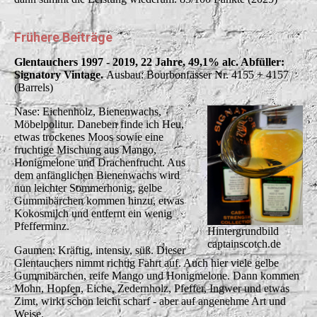
Frühere Beiträge
Glentauchers 1997 - 2019, 22 Jahre, 49,1% alc. Abfüller:
Signatory Vintage.
Ausbau:
Bourbonfässer Nr. 4155 + 4157
(Barrels)
Nase: Eichenholz, Bienenwachs,
Möbelpolitur. Daneben finde ich Heu,
etwas trockenes Moos sowie eine
fruchtige Mischung aus Mango,
Honigmelone und Drachenfrucht. Aus
dem anfänglichen Bienenwachs wird
nun leichter Sommerhonig, gelbe
Gummibärchen kommen hinzu, etwas
Kokosmilch und entfernt ein wenig
Pfefferminz.
Hintergrundbild
captainscotch.de
Gaumen: Kräftig, intensiv, süß. Dieser
Glentauchers nimmt richtig Fahrt auf. Auch hier viele gelbe
Gummibärchen, reife Mango und Honigmelone. Dann kommen
Mohn, Hopfen, Eiche, Zedernholz, Pfeffer, Ingwer und etwas
Zimt, wirkt schon leicht scharf - aber auf angenehme Art und
Weise.