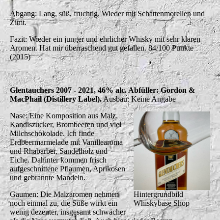
Abgang: Lang, süß, fruchtig. Wieder mit Schattenmorellen und
Zimt.
Fazit: Wieder ein junger und ehrlicher Whisky mit sehr klaren
Aromen. Hat mir überraschend gut gefallen. 84/100 Punkte
(2015)
Glentauchers 2007 - 2021, 46% alc. Abfüller: Gordon &
MacPhail (Distillery Label).
Ausbau: Keine Angabe
Nase: Eine Komposition aus Malz,
Kandiszucker, Brombeeren und viel
Milchschokolade. Ich finde
Erdbeermarmelade mit Vanillearoma
und Rhabarber, Sandelholz und
Eiche. Dahinter kommen frisch
aufgeschnittene Pflaumen, Aprikosen
und gebrannte Mandeln.
Gaumen: Die Malzaromen nehmen
Hintergrundbild
noch einmal zu, die Süße wirkt ein
Whiskybase Shop
wenig dezenter, insgesamt schwächer