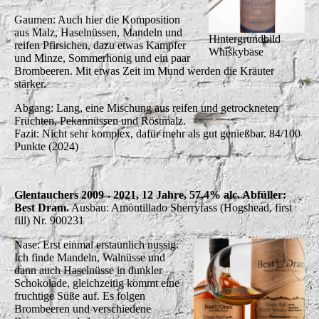
Gaumen: Auch hier die Komposition
aus Malz, Haselnüssen, Mandeln und
Hintergrundbild
reifen Pfirsichen, dazu etwas Kampfer
Whiskybase
und Minze, Sommerhonig und ein paar
Brombeeren. Mit etwas Zeit im Mund werden die Kräuter
stärker.
Abgang: Lang, eine Mischung aus reifen und getrockneten
Früchten, Pekannüssen und Röstmalz.
Fazit: Nicht sehr komplex, dafür mehr als gut genießbar. 84/100
Punkte (2024)
Glentauchers 2009 - 2021, 12 Jahre, 57,4% alc. Abfüller:
Best Dram.
Ausbau: Amontillado Sherryfass (Hogshead, first
fill) Nr. 900231
Nase: Erst einmal erstaunlich nussig.
Ich finde Mandeln, Walnüsse und
dann auch Haselnüsse in dunkler
Schokolade, gleichzeitig kommt eine
fruchtige Süße auf. Es folgen
Brombeeren und verschiedene