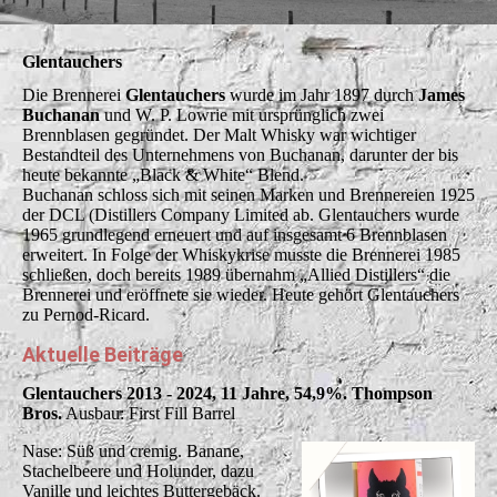
Glentauchers
Die Brennerei
Glentauchers
wurde im Jahr 1897 durch
James
Buchanan
und W. P. Lowrie mit ursprünglich zwei
Brennblasen gegründet. Der Malt Whisky war wichtiger
Bestandteil des Unternehmens von Buchanan, darunter der bis
heute bekannte „Black & White“ Blend.
Buchanan schloss sich mit seinen Marken und Brennereien 1925
der DCL (Distillers Company Limited ab. Glentauchers wurde
1965 grundlegend erneuert und auf insgesamt 6 Brennblasen
erweitert. In Folge der Whiskykrise musste die Brennerei 1985
schließen, doch bereits 1989 übernahm „Allied Distillers“ die
Brennerei und eröffnete sie wieder. Heute gehört Glentauchers
zu Pernod-Ricard.
Aktuelle Beiträge
Glentauchers 2013 - 2024, 11 Jahre, 54,9%. Thompson
Bros.
Ausbau: First Fill Barrel
Nase: Süß und cremig. Banane,
Stachelbeere und Holunder, dazu
Vanille und leichtes Buttergebäck.