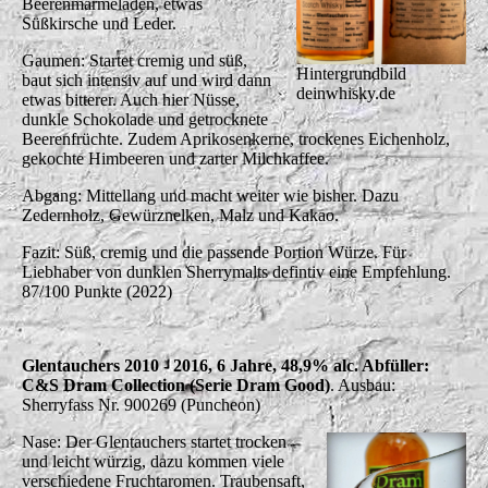
Beerenmarmeladen, etwas
Süßkirsche und Leder.
Gaumen: Startet cremig und süß,
Hintergrundbild
baut sich intensiv auf und wird dann
deinwhisky.de
etwas bitterer. Auch hier Nüsse,
dunkle Schokolade und getrocknete
Beerenfrüchte. Zudem Aprikosenkerne, trockenes Eichenholz,
gekochte Himbeeren und zarter Milchkaffee.
Abgang: Mittellang und macht weiter wie bisher. Dazu
Zedernholz, Gewürznelken, Malz und Kakao.
Fazit: Süß, cremig und die passende Portion Würze. Für
Liebhaber von dunklen Sherrymalts defintiv eine Empfehlung.
87/100 Punkte (2022)
Glentauchers 2010 - 2016, 6 Jahre, 48,9% alc. Abfüller:
C&S Dram Collection (Serie Dram Good)
. Ausbau:
Sherryfass Nr. 900269 (Puncheon)
Nase: Der Glentauchers startet trocken
und leicht würzig, dazu kommen viele
verschiedene Fruchtaromen. Traubensaft,