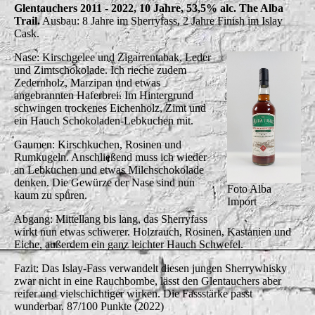
Glentauchers 2011 - 2022, 10 Jahre, 53,5% alc. The Alba
Trail.
Ausbau: 8 Jahre im Sherryfass, 2 Jahre Finish im Islay
Cask.
Nase: Kirschgelee und Zigarrentabak, Leder
und Zimtschokolade. Ich rieche zudem
Zedernholz, Marzipan und etwas
angebrannten Haferbrei. Im Hintergrund
schwingen trockenes Eichenholz, Zimt und
ein Hauch Schokoladen-Lebkuchen mit.
Gaumen: Kirschkuchen, Rosinen und
Rumkugeln. Anschließend muss ich wieder
an Lebkuchen und etwas Milchschokolade
denken. Die Gewürze der Nase sind nun
Foto Alba
kaum zu spüren.
Import
Abgang: Mittellang bis lang, das Sherryfass
wirkt nun etwas schwerer. Holzrauch, Rosinen, Kastanien und
Eiche, außerdem ein ganz leichter Hauch Schwefel.
Fazit: Das Islay-Fass verwandelt diesen jungen Sherrywhisky
zwar nicht in eine Rauchbombe, lässt den Glentauchers aber
reifer und vielschichtiger wirken. Die Fassstärke passt
wunderbar. 87/100 Punkte (2022)