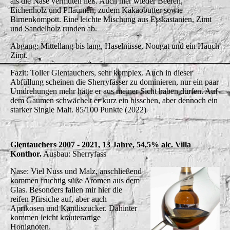
als die Nase vermuten ließ. Auch hier wieder Beeren,
Eichenholz und Pflaumen, zudem Kakaobutter sowie
Birnenkompott. Eine leichte Mischung aus Esskastanien, Zimt
und Sandelholz runden ab.
Abgang: Mittellang bis lang, Haselnüsse, Nougat und ein Hauch
Zimt.
Fazit: Toller Glentauchers, sehr komplex. Auch in dieser
Abfüllung scheinen die Sherryfässer zu dominieren, nur ein paar
Umdrehungen mehr hätte er aus meiner Sicht haben dürfen. Auf
dem Gaumen schwächelt er kurz ein bisschen, aber dennoch ein
starker Single Malt. 85/100 Punkte (2022)
Glentauchers 2007 - 2021, 13 Jahre, 54,5% alc. Villa
Konthor.
Ausbau: Sherryfass
Nase: Viel Nuss und Malz, anschließend
kommen fruchtig süße Aromen aus dem
Glas. Besonders fallen mir hier die
reifen Pfirsiche auf, aber auch
Aprikosen und Kandiszucker. Dahinter
kommen leicht kräuterartige
Honignoten.