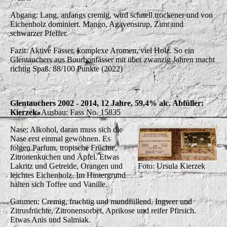
Abgang: Lang, anfangs cremig, wird schnell trockener und von
Eichenholz dominiert. Mango, Agavensirup, Zimt und
schwarzer Pfeffer.
Fazit: Aktive Fässer, komplexe Aromen, viel Holz. So ein
Glentauchers aus Bourbonfässer mit über zwanzig Jahren macht
richtig Spaß. 88/100 Punkte (2022)
Glentauchers 2002 - 2014, 12 Jahre, 59,4% alc. Abfüller:
Kierzek.
Ausbau: Fass No. 15835
Nase: Alkohol, daran muss sich die
Nase erst einmal gewöhnen. Es
folgen Parfum, tropische Früchte,
Zitronenkuchen und Äpfel. Etwas
Lakritz und Getreide, Orangen und
Foto: Ursula Kierzek
leichtes Eichenholz. Im Hintergrund
halten sich Toffee und Vanille.
Gaumen: Cremig, fruchtig und mundfüllend. Ingwer und
Zitrusfrüchte, Zitronensorbet, Aprikose und reifer Pfirsich.
Etwas Anis und Salmiak.