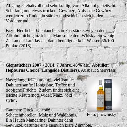
Abgang: Gehaltvoll und sehr kräftig, vom Alkohol gepeitscht.
Sehr lang und etwas trocken. Gewürze, Anis - die Gewürze
werden zum Ende hin stärker und schieben sich in den
Vordergrund.
Fazit: Herrlicher Glentauchers in Fassstärke, wegen dem
Alkohol nicht ganz leicht. Man sollte dem Whisky ein wenig
Zeit an der Luft lassen, dann benötigt er kein Wasser. 86/100
Punkte (2016)
Glentauchers 2007 - 2014, 7 Jahre, 46% alc. Abfüller:
Hepburns Choice (Langside Distillers)
. Ausbau: Sherryfass
Nase; Jung, frisch und mit viel Vanille.
Dahinter sanfte Honigtöne, Toffee und
tropische Früchte. Zudem findet sich eine
leichte Kräuternote wider, Malz, "old
style".
Gaumen: Direkt sehr süß,
Foto: prowhisky
Schattenmorellen, Malz und Waldhonig.
Ein Hauch Mandarine. Dahinter dann
Gewürze, darunter eine ziemlich klare Zimtnote.