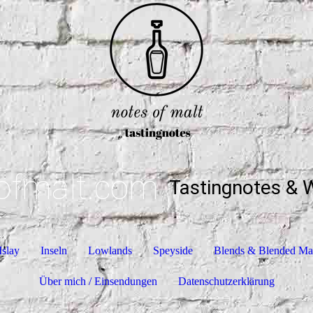
ofmalt.com
Tastingnotes & 
Islay
Inseln
Lowlands
Speyside
Blends & Blended Ma
Über mich / Einsendungen
Datenschutzerklärung