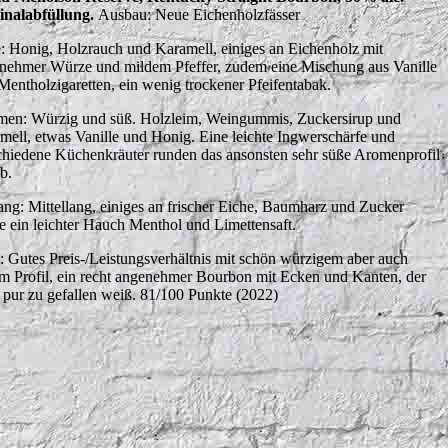
inalabfüllung.
Ausbau: Neue Eichenholzfässer
: Honig, Holzrauch und Karamell, einiges an Eichenholz mit
nehmer Würze und mildem Pfeffer, zudem eine Mischung aus Vanille
Mentholzigaretten, ein wenig trockener Pfeifentabak.
en: Würzig und süß. Holzleim, Weingummis, Zuckersirup und
mell, etwas Vanille und Honig. Eine leichte Ingwerschärfe und
chiedene Küchenkräuter runden das ansonsten sehr süße Aromenprofil
b.
ng: Mittellang, einiges an frischer Eiche, Baumharz und Zucker
e ein leichter Hauch Menthol und Limettensaft.
t: Gutes Preis-/Leistungsverhältnis mit schön würzigem aber auch
m Profil, ein recht angenehmer Bourbon mit Ecken und Kanten, der
 pur zu gefallen weiß. 81/100 Punkte (2022)