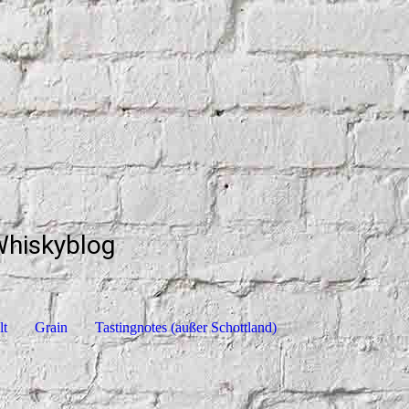
Whiskyblog
lt
Grain
Tastingnotes (außer Schottland)