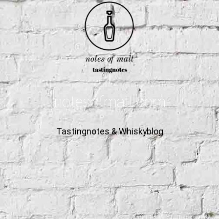
notesofmalt.com
Tastingnotes & Whiskyblog