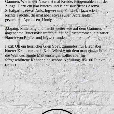
Gaumen: Wie in der Nase erst mal Kreide, feingemahlen auf der
Zunge. Dazu ein klar bitteres und leicht säuerliches Aroma.
Schafgarbe, etwas Anis, Ingwer und Fenchel, Dazu wieder
leichte Früchte, diesmal aber etwas süßer. Apfelspalten,
gezuckerte Aprikosen, Honig.
Abgang: Mittellang und macht weiter wie auf dem Gaumen,
angenehme Bitterstoffe treffen auf süße Fruchtaromen, ein zarter
Hauch von Pfeffer und Ingwer runden ab.
Fazit: Oh ein herrlicher Glen Spey, zumindest für Liebhaber
bitterer Kräuteraromen. Kein Whisky mit dem man vielleicht in
die Welt des Single Malt einsteigen sollte, aber für
fortgeschrittene Kenner eine schöne Abfüllung. 85/100 Punkte
(2022)