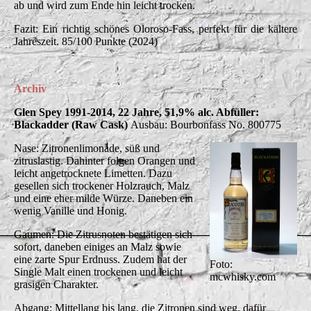
ab und wird zum Ende hin leicht trocken.
Fazit: Ein richtig schönes Oloroso-Fass, perfekt für die kältere
Jahreszeit. 85/100 Punkte (2024)
Archiv
Glen Spey 1991-2014, 22 Jahre, 51,9% alc. Abfüller:
Blackadder (Raw Cask)
Ausbau: Bourbonfass No. 800775
Nase: Zitronenlimonade, süß und
zitruslastig. Dahinter folgen Orangen und
leicht angetrocknete Limetten. Dazu
gesellen sich trockener Holzrauch, Malz
und eine eher milde Würze. Daneben ein
wenig Vanille und Honig.
Gaumen: Die Zitrusnoten bestätigen sich
sofort, daneben einiges an Malz sowie
eine zarte Spur Erdnuss. Zudem hat der
Foto:
Single Malt einen trockenen und leicht
mcwhisky.com
grasigen Charakter.
Abgang: Mittellang bis lang, die Zitronen sind weg, dafür