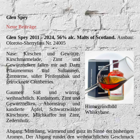
Glen Spey
Neue Beiträge
Glen Spey 2011 - 2024, 56% alc. Malts of Scotland.
Ausbau:
Oloroso-Sherryfass Nr. 24005
Nase: Kirschen und Gewürze.
Kirschmarmelade, Zimt und
Gewürznelken fallen mir auf. Dazu
Pflaumenmus und Sultaninen,
Zimtsterne, süßer Pfeifentabak und
getrocknete Cranberries.
Gaumen: Süß und würzig,
weihnachtlich. Kardamom, Zimt und
Gewürznelken, Ahornsirup und
Hintergrundbild
kandierte Äpfel, Schwarzwälder
Whiskybase
Kirschtorte, Milchkaffee mit Zimt,
Zedernholz.
Abgang: Mittellang, wärmend und ganz im Sinne der bisherigen
Aromen. Der Abgang rundet den weihnachtlichen Geschmack