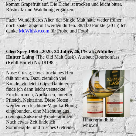
kommt Grapefruit auf. Die Eiche ist trocken und leicht bitter,
Röstmalz und Waldhonig ergänzen.
Fazit: Wunderbares Alter, der Single Malt hätte weder früher
noch später abgefüllt werden dürfen.
88/100 Punkte (2015) Ich
danke
McWhisky.com
für Probe und Foto!
Glen Spey 1996 - 2020, 24 Jahre, 46,1% alc. Abfüller:
Hunter Laing
(The Old Malt Cask). Ausbau: Bourbonfass
(Refill Barrel) Nr. 18198
Nase: Grasig, etwas trockenes Heu
fällt mir ein. Dazu ziemlich viel
Kreide, vielleicht Gips. Dahinter
finde ich dann leicht versteckte
Fruchtaromen, Aprikosen, unreifer
Pfirsich, Nektarine. Diese Noten
werden von leichtem Manuka-Honig
eingebunden, eine Mischung aus
cremiger Süße und Kräuteraromen.
Hintergrundbild:
Nach etwas Zeit finde ich
whic.de
Sommeräpfel und frisches Getreide.