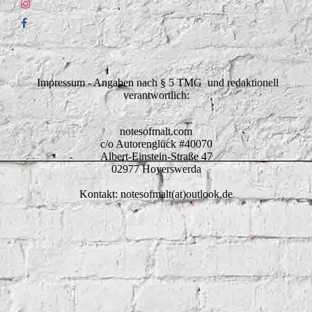
Impressum - Angaben nach § 5 TMG und redaktionell
verantwortlich:
notesofmalt.com
c/o Autorenglück #40070
Albert-Einstein-Straße 47
02977 Hoyerswerda
Kontakt: notesofmalt(at)outlook.de