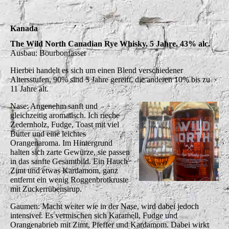
Kanada
The Wild North Canadian Rye Whisky, 5 Jahre, 43% alc.
Ausbau: Bourbonfässer
Hierbei handelt es sich um einen Blend verschiedener
Altersstufen, 90% sind 5 Jahre gereift, die anderen 10% bis zu
11 Jahre alt.
Nase: Angenehm sanft und
gleichzeitig aromatisch. Ich rieche
Zedernholz, Fudge, Toast mit viel
Butter und eine leichtes
Orangenaroma. Im Hintergrund
halten sich zarte Gewürze, sie passen
in das sanfte Gesamtbild. Ein Hauch
Zimt und etwas Kardamom, ganz
entfernt ein wenig Roggenbrotkruste
mit Zuckerrübensirup.
Gaumen: Macht weiter wie in der Nase, wird dabei jedoch
intensiver. Es vermischen sich Karamell, Fudge und
Orangenabrieb mit Zimt, Pfeffer und Kardamom. Dabei wirkt