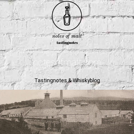
notesofmalt.com
Tastingnotes & Whiskyblog