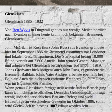
Glenskiach
Glenskiach 1886 - 1932
Von
Ben Wyvis
in Dingwall geht es nur wenige Meilen nördlich
nach Evanton zu einer heute kaum noch bekannten Brennerei:
Glenskiach.
John McGilchrist Ross (kurz John Ross) aus Evanton gründete
hier im September 1886 die Brennerei zusammen mit Londoner
und lokalen Geschäftspartnern. Das Startkapital betrug 18.000
Pfund, verteilt auf 3.600 Anteile. John wurde General Manager
und arbeitete bei Glenskiach bis zu seinem Tod im Jahr 1919.
Johns Großvater hieß übrigens auch John Ross, er gründete die
Brennerei Balblair, Johns Vater Andrew arbeitete ebenfalls bei
Balblair. Auch die nicht weit entfernte Brennerei Pollo in Delny
war im Eigentum der Familie.
Wann genau Glenskiach fertiggestellt wurde und in Betrieb ging
kann ich nicht nachvollziehen. Denn das Gründungsdatum sagt
wenig über den tatsächlichen Bau aus. Belegt sind wohl
Bauaufträge an verschiedene Gewerke im Oktober 1886, somit
wird Glenskiach frühestens
1887
erbaut worden sein.